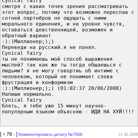
Cynical fairy
смотря с каких точек зрения рассматривать
этот вопрос, потому что возможно переспав с
сотней партнёров не ощущать с ними
морального единения, и на уровне чувств,
оставаться девственницей, возможен и
обратный вариант
:):)Миллионер;);)
Переведи на русский.я не понял.
Cynical fairy
ты не понимаешь мой способ выражения
мыслей? так как же ты тогда общаешься с
людьми? я не могу говортиь об интиме с
человеком, который не понимает слова
фрустрация и конформизм
:):)Миллионер;);) (01:02:37 20/06/2008)
Напиши нормально.
Cynical fairy
блять, я тебе уже 15 минут научно-
популярным языком объясняю - ИДИ НА ХУЙ!!!!
[
+
78
-
]
Комментировать цитату №7066
21.06.2008