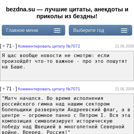
bezdna.su — лучшие цитаты, анекдоты и
приколы из бездны!
Главное меню
Выберите год
[
+
71
-
]
Комментировать цитату №7072
21.06.2008
Я щас вообще новости не смотрю: если
произойдёт что-то важное - про это пошутят
на Баше.
[
+
71
-
]
Комментировать цитату №7071
21.06.2008
"Матч начался. Во время исполнения
российского гимна над нашим сектором
болельщики развернули Андреевский флаг, а в
центре — огромное панно с Петром I. Вся эта
композиция символизирует историческую
победу над Швецией в многолетней Северной
войне. Вперед, Россия!"