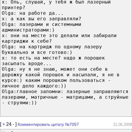
х: Оль, слушай, у тебя ж был лазерный
принтер?
Оlga: на работе да...
х: а как вы его заправляли?
Olga: лазерами и системными
администраторами:)
х: они на месте это делали или забирали
картриджи к себе?
Olga: на картридж по одному лазеру
буквально и все готово:)
х: то есть на месте? надо ж порошек
засыпать вроде...
Olga: ну я не знаю, может они себе в
дорожку какой порошок и насыпали, я не в
курсе:) каким порошком пользоваться -
личное дело каждого:))
Olga:главное запомни: лазерные заправляются
лазерами, матричные - матрицами, а струйные
- струями:))
[
+
24
-
]
Комментировать цитату №7057
21.06.2008