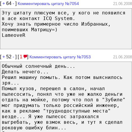
[
+
64
-
]
Комментировать цитату №7054
21.06.2008
Эту цитату плюсуем все, у кого не появился
в асе контакт ICQ System.
Хочу знать примерное число Избранных,
поимевших Матрицу=)
LameoveR
[
+
52
-
] [
1
]
Комментировать цитату №7053
21.06.2008
Обычный солнечный день...
Делать нечего...
Решил машину помыть. Как потом выяснилось
зря...
Помыл кузов, перешел в салон, начал
пылесосить, понял что уже не жалко деньги
отдать на мойке, потому что пол в "Зубиле"
мог придумать только российский инженер,
как в рекламе "труднодоступные места"
везде... Я уже пылесос затрахался
выгребать, уже взмок весь, и тут я сделал
роковую ошибку блин...