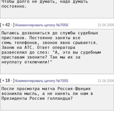
Чтобы долго не думать, надо думать
постоянно.
[
+
42
-
]
Комментировать цитату №7056
21.06.2008
Пытаюсь дозвониться до службы судебных
приставов. Постоянно заняты все
семь телефонов, звонок явно срывается.
Звоню на АТС. Ответ оператора
развеселил до слез: "А, это вы судебным
приставам звоните? Так мы их за
неуплату отключили!"
[
+
18
-
]
Комментировать цитату №7055
21.06.2008
После просмотра матча Россия-Швеция
возникла мысль, а не нанять ли нам в
Президенты России голландца?