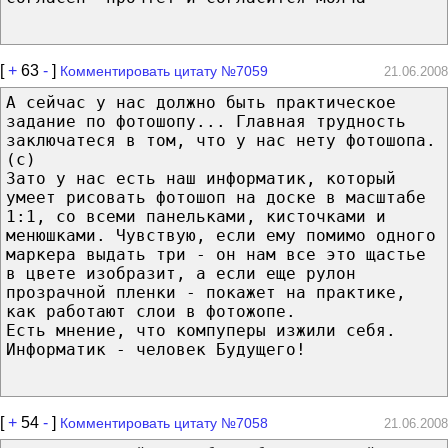
[
+
63
-
]
Комментировать цитату №7059
21.06.2008
А сейчас у нас должно быть практическое
задание по фотошопу... Главная трудность
заключатеся в том, что у нас нету фотошопа.
(с)
Зато у нас есть наш информатик, который
умеет рисовать фотошоп на доске в масштабе
1:1, со всеми панельками, кисточками и
менюшками. Чувствую, если ему помимо одного
маркера выдать три - он нам все это щастье
в цвете изобразит, а если еще рулон
прозрачной пленки - покажет на практике,
как работают слои в фотожопе.
Есть мнение, что компуперы изжили себя.
Информатик - человек Будущего!
[
+
54
-
]
Комментировать цитату №7058
21.06.2008