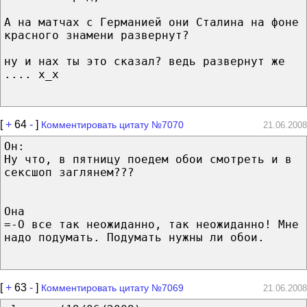
А на матчах с Германией они Сталина на фоне
красного знамени развернут?
ну и нах ты это сказал? ведь развернут же
.... x_x
[
+
64
-
]
Комментировать цитату №7070
21.06.2008
Он:
Ну что, в пятницу поедем обои смотреть и в
сексшоп заглянем???
Она
=-O все так неожиданно, так неожиданно! Мне
надо подумать. Подумать нужны ли обои.
[
+
63
-
]
Комментировать цитату №7069
21.06.2008