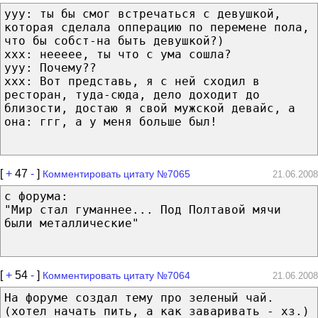
yyy: ты бы смог встречаться с девушкой,
которая сделала опперацию по перемене пола,
что бы собст-на быть девушкой?)
ххх: неееее, ты что с ума сошла?
ууу: Почему??
ххх: Вот представь, я с ней сходил в
ресторан, туда-сюда, дело доходит до
близости, достаю я свой мужской девайс, а
она: ггг, а у меня больше был!
[
+
47
-
]
Комментировать цитату №7065
21.06.2008
с форума:
"Мир стал гуманнее... Под Полтавой мячи
были металлические"
[
+
54
-
]
Комментировать цитату №7064
21.06.2008
На форуме создал тему про зеленый чай.
(хотел начать пить, а как заваривать - хз.)