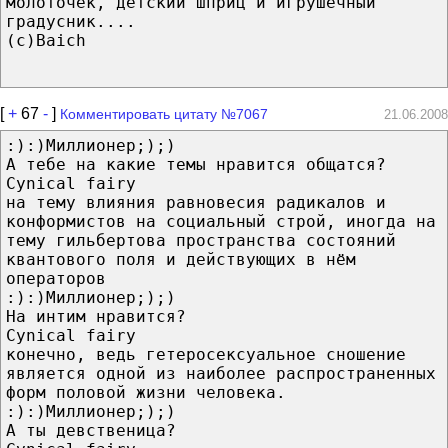
молоточек, детский шприц и игрушечный
градусник....
(с)Baich
[
+
67
-
]
Комментировать цитату №7067
21.06.2008
:):)Миллионер;);)
А тебе на какие темы нравится общатся?
Cynical fairy
на тему влияния равновесия радикалов и
конформистов на социальный строй, иногда на
тему гильбертова пространства состояний
квантового поля и действующих в нём
операторов
:):)Миллионер;);)
На интим нравится?
Cynical fairy
конечно, ведь гетеросексуальное сношение
является одной из наиболее распространенных
форм половой жизни человека.
:):)Миллионер;);)
А ты девственица?