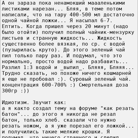
А он зараза пока ненамокший маааленькими
листиками нарезан... Бляя, в теме потом
написали, что на тару 400-500 мл достаточно
одной чайной ложки... Я насыпал 6-7.
Ептить. Когда пришел через 20 минут (надо
было отойти) получил полный чайник-мензурку
листьев и странную жидкость... Жидкость
существенно более вязкая, по ср. с водой
(пузырилась круто). До этого зеленый чай
пил только пару раз. И подумал, что это
нормально, просто водой надо разбавить...
Разлил 1:3 водой и _выпил_. Бляяя, Бляяя...
Трудно сказать, но похоже ничего кошмарней
я еще не пробовал :). Суровый зеленый чай.
концентрация 600-700% :) Смертельная доза
300гр :))
Идиотизм. Звучит как:
а я както создал тему на форуме "как резать
батон"... до этого я никогда не резал
батон, только хлеб. сказали что нужно
резать ножом, а я уже порезал его ложкой...
и получились такие мелкие крошки. Я
подумал, что ничего страшного и слепил