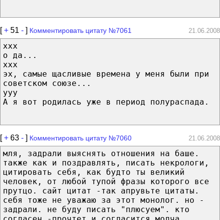
[
+
51
-
]
Комментировать цитату №7061
21.06.2008
ххх
о да...
ххх
эх, самые щасливые времена у меня были при
советском союзе...
ууу
А я вот родилась уже в период полураспада.
[
+
63
-
]
Комментировать цитату №7060
21.06.2008
мля, задрали выяснять отношения на баше.
также как и поздравлять, писать некрологи,
цитировать себя, как будто ты великий
человек, от любой тупой фразы которого все
прутцо. сайт цитат -так апрувьте цитаты.
себя тоже не уважаю за этот монолог. но -
задрали. не буду писать "плюсуем". кто
согласен -прочтет и согласится молча