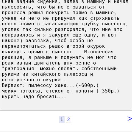
Сняв задние сидения, залез в машину и начал
пылесосить, что бы не отрываться от
процесса решил покурить прямо в машине,
умнее ни чего не придумал как стряхивать
пепел прямо в засасывающюю трубку пылесоса,
уголек так сильно разгорался, что мне это
понравилось и я закурил еще одну, и вот
наконец развязка, чтоб особо не
перянапрягаться решаю второй окурок
выкинуть прямо в пылесос... Мгновенная
реакция, я раньше и подумать не мог что
реактивный двигатель внутреннего
"разгорания" можно сделать собственными
руками из китайского пылесоса и
незатушенного окурка..
Вердикт: пылесосу хана...(-600р.)
мойку потолка, стекол от копоти (-350р.)
курить надо бросать...
>
1
2