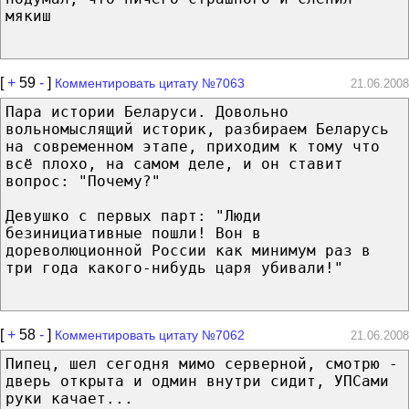
мякиш
[
+
59
-
]
Комментировать цитату №7063
21.06.2008
Пара истории Беларуси. Довольно
вольномыслящий историк, разбираем Беларусь
на современном этапе, приходим к тому что
всё плохо, на самом деле, и он ставит
вопрос: "Почему?"
Девушко с первых парт: "Люди
безинициативные пошли! Вон в
дореволюционной России как минимум раз в
три года какого-нибудь царя убивали!"
[
+
58
-
]
Комментировать цитату №7062
21.06.2008
Пипец, шел сегодня мимо серверной, смотрю -
дверь открыта и одмин внутри сидит, УПСами
руки качает...