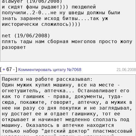
alawyer (19/06/2008)
и сидят фаны рыдают))) пюздюлей
получили..2-0...не ну шведы должны были
знать заранее исход битвы....так уж
иисторически сложилось))))
net (19/06/2008)
плять тады нам сборная монголов просто жопу
разорвет
[
+
67
-
]
Комментировать цитату №7068
21.06.2008
Парняга на работе рассказывал:
Один мужик купил машину, все на месте -
огнетушитель, аптечка... Останавливает его
как то гаишник - права, документы, туда-
сюда, покажите, говорит, аптечку, а мужик в
нее ни разу со дня покупки и не заглядывал,
ну достает ее и отдает гаишнику, тот ее
открывает и начинает медленно сползать под
машину. Оказалось в аптечке находится
только набор "детский доктор" пластмассовый