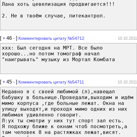
Лана хоть цевелизация продвигается!!!
2. Не в твоём случае, питекантроп.
[
+
46
-
]
Комментировать цитату №54712
10.10.2011
xxx: Был сегодня на МРТ. Все было
хорошо...но потом томограф начал
"наигрывать" музыку из Мортал Комбата
[
+
45
-
]
Комментировать цитату №54711
10.10.2011
Недавно я с своей любимой (л),навещал
бабушку в больнице.Проведали,выходим и идём
мимо корпуса ,где больные лежат. Окна на
улицу выходят,и проходя мимо одних из них
любимая удивленно говорит.
Л:ух ты смотри у них тут спорт зал есть.
Я подхожу ближе к окнам чтоб посмотреть,а
там человек 8 на растяжках лежат,висят.