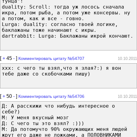
тунца"!
duality: Scroll: тогда уж лосось сначала
икра, потом рыба, а потом уже консервы. ну
а потом, как и все - говно.
Lurga: duality: согласно твоей логике,
баклажаны тоже начинают с икры.
dartrabbit: Lurga: Баклажаны икрой кончают.
[
+
45
-
]
Комментировать цитату №54707
10.10.2011
ххх: с чего ты взял,что я злая?:) я вон
тебе даже со скобочками пишу)
[
+
50
-
]
Комментировать цитату №54706
10.10.2011
Д: А расскижи что нибудь интересное о
себе?)
М: У меня вкусный мозг
Д: С чего ты это взял? :)))
М: Да потомучто 90% окружающих меня людей
жрут его даже не ложками, а ПОЛОВНИКАМИ