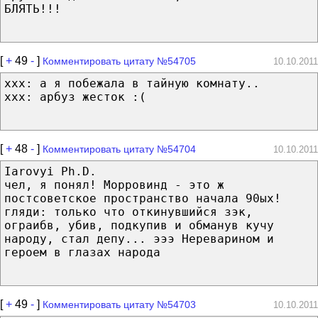
БЛЯТЬ!!!
[
+
49
-
]
Комментировать цитату №54705
10.10.2011
xxx: а я побежала в тайную комнату..
xxx: арбуз жесток :(
[
+
48
-
]
Комментировать цитату №54704
10.10.2011
Iarovyi Ph.D.
чел, я понял! Морровинд - это ж
постсоветское пространство начала 90ых!
гляди: только что откинувшийся зэк,
ограибв, убив, подкупив и обманув кучу
народу, стал депу... эээ Нереварином и
героем в глазах народа
[
+
49
-
]
Комментировать цитату №54703
10.10.2011