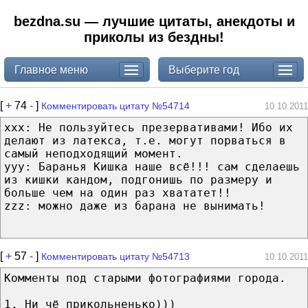
bezdna.su — лучшие цитаты, анекдоты и
приколы из бездны!
Главное меню
Выберите год
[
+
74
-
]
Комментировать цитату №54714
10.10.2011
ххх: Не пользуйтесь презервативами! Ибо их
делают из латекса, т.е. могут порваться в
самый неподходящий момент.
yyy: Баранья Кишка наше всё!!! сам сделаешь
из кишки кандом, подгонишь по размеру и
больше чем на один раз хвататет!!
zzz: можно даже из барана не вынимать!
[
+
57
-
]
Комментировать цитату №54713
10.10.2011
Комменты под старыми фотографиями города.
1. Ни чё прикольненько)))