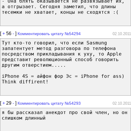
- Она блять оказывается не развязывает их,
а отгрызает. Сегодня заметил, что длины
тесемки не хватает, концы не сходятся :(
[
+
56
-
]
Комментировать цитату №54294
02.10.2011
Тут кто-то говорил, что если Sasmung
запатентует метод разговора по телефона
посредством прикладывания к уху, то Apple
представит революционный способ говорить
другим отверстием.....
iPhone 4S = айфон фор Эс = iPhone for ass)
Think diffirent!
[
+
29
-
]
Комментировать цитату №54293
02.10.2011
я бы рассказал анекдот про свой член, но он
слишком длинный