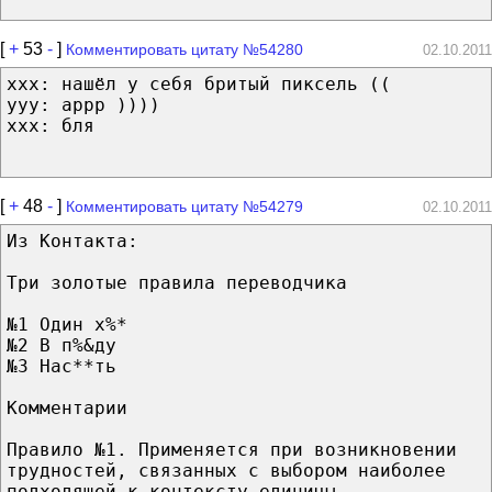
[
+
53
-
]
Комментировать цитату №54280
02.10.2011
ххх: нашёл у себя бритый пиксель ((
ууу: аррр ))))
ххх: бля
[
+
48
-
]
Комментировать цитату №54279
02.10.2011
Из Контакта:
Три золотые правила переводчика
№1 Один х%*
№2 В п%&ду
№3 Нас**ть
Комментарии
Правило №1. Применяется при возникновении
трудностей, связанных с выбором наиболее
подходящей к контексту единицы