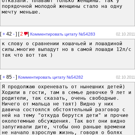
отказали. Плавают только женщины. Так у
порядочной молодой женщины стало на одну
мечту меньше.
[
+
42
-
] [
2
]
Комментировать цитату №54283
02.10.2011
к слову о сравнении кошачьей и лошадиной
силы.многие выпадут но в самой лошади 12л/с
так что вот так )
[
+
85
-
]
Комментировать цитату №54282
02.10.2011
Я продолжаю охреневать от нынешних детей)
Ходили в гости, там в семье девочке 9 лет и
родители, так сказать, очень свободные.
Ничего от мальца не таят) Видно у них
давича состоялся обстоятельный разговор с
ней на тему "откуда берутся дети" и прочие
околотемные обсуждения. Так вот они видно
запугивали дите, чтобы оно раньше времени
не начало взрослую жизнь, говоря о болях