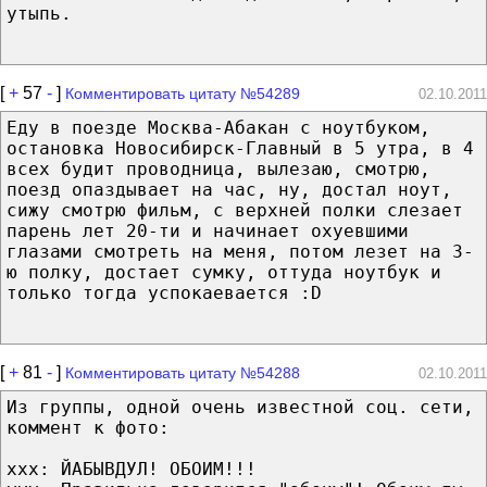
утыпь.
[
+
57
-
]
Комментировать цитату №54289
02.10.2011
Еду в поезде Москва-Абакан с ноутбуком,
остановка Новосибирск-Главный в 5 утра, в 4
всех будит проводница, вылезаю, смотрю,
поезд опаздывает на час, ну, достал ноут,
сижу смотрю фильм, с верхней полки слезает
парень лет 20-ти и начинает охуевшими
глазами смотреть на меня, потом лезет на 3-
ю полку, достает сумку, оттуда ноутбук и
только тогда успокаевается :D
[
+
81
-
]
Комментировать цитату №54288
02.10.2011
Из группы, одной очень известной соц. сети,
коммент к фото:
ххх: ЙАБЫВДУЛ! ОБОИМ!!!