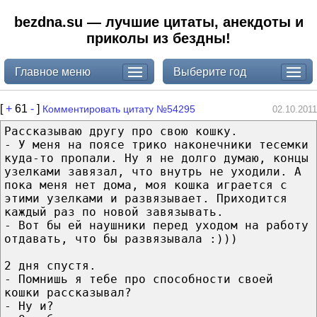
bezdna.su — лучшие цитаты, анекдоты и
приколы из бездны!
Главное меню
Выберите год
[
+
61
-
]
Комментировать цитату №54295
02.10.2011
Рассказываю другу про свою кошку.
- У меня на поясе трико наконечники тесемки
куда-то пропали. Ну я не долго думаю, концы
узелками завязал, что внутрь не уходили. А
пока меня нет дома, моя кошка играется с
этими узелками и развязывает. Приходится
каждый раз по новой завязывать.
- Вот бы ей наушники перед уходом на работу
отдавать, что бы развязывала :)))
2 дня спустя.
- Помнишь я тебе про способности своей
кошки рассказывал?
- Ну и?