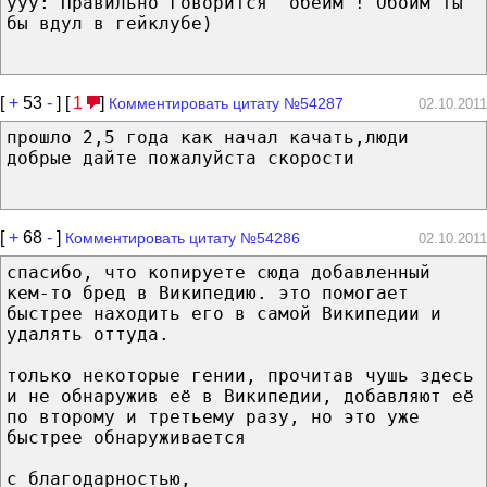
ууу: Правильно говорится "обеим"! Обоим ты
бы вдул в гейклубе)
[
+
53
-
] [
1
]
Комментировать цитату №54287
02.10.2011
прошло 2,5 года как начал качать,люди
добрые дайте пожалуйста скорости
[
+
68
-
]
Комментировать цитату №54286
02.10.2011
спасибо, что копируете сюда добавленный
кем-то бред в Википедию. это помогает
быстрее находить его в самой Википедии и
удалять оттуда.
только некоторые гении, прочитав чушь здесь
и не обнаружив её в Википедии, добавляют её
по второму и третьему разу, но это уже
быстрее обнаруживается
с благодарностью,