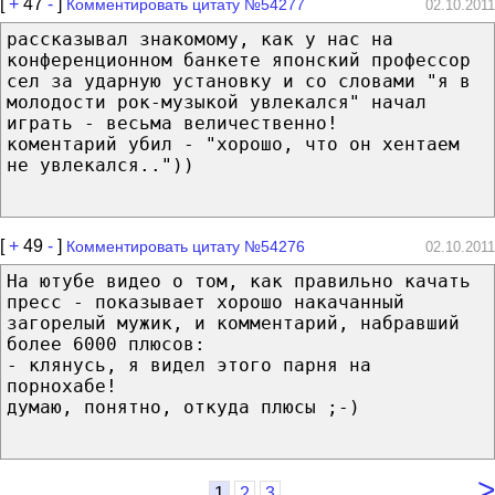
[
+
47
-
]
Комментировать цитату №54277
02.10.2011
рассказывал знакомому, как у нас на
конференционном банкете японский профессор
сел за ударную установку и со словами "я в
молодости рок-музыкой увлекался" начал
играть - весьма величественно!
коментарий убил - "хорошо, что он хентаем
не увлекался.."))
[
+
49
-
]
Комментировать цитату №54276
02.10.2011
На ютубе видео о том, как правильно качать
пресс - показывает хорошо накачанный
загорелый мужик, и комментарий, набравший
более 6000 плюсов:
- клянусь, я видел этого парня на
порнохабе!
думаю, понятно, откуда плюсы ;-)
>
1
2
3