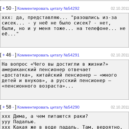
[
+
50
-
]
Комментировать цитату №54292
02.10.2011
xxx: да, представляю... "разошлись из-за
сисек... - у неё не было сисек? - нет,
были, но и у меня тоже... на телефоне... не
её..."
[
+
46
-
]
Комментировать цитату №54291
02.10.2011
На вопрос «Чего вы достигли в жизни?»
американский пенсионер отвечает
«достатка», китайский пенсионер – «много
детей и внуков», а русский пенсионер –
«пенсионного возраста»...
[
+
58
-
]
Комментировать цитату №54290
02.10.2011
xxx Дима, а чем питаются раки?
yyy Падалью.
xxx Какая же в воде падаль. Там, вероятно,