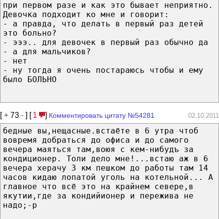
при первом разе и как это бывает неприятно.
Девочка подходит ко мне и говорит:
- а правда, что делать в первый раз детей
это больно?
- эээ.. для девочек в первый раз обычно да
- а для мальчиков?
- нет
- ну тогда я очень постараюсь чтобы и ему
было БОЛЬНО
[
+
73
-
] [
1
]
Комментировать цитату №54281
02.10.2011
бедные вы,нещасные.встаёте в 6 утра чтоб
вовремя добраться до офиса и до самого
вечера маяться там,воюя с кем-нибудъ за
кондиционер. Толи дело мне!...встаю аж в 6
вечера херачу 3 км пешком до работы там 14
часов кидаю лопатой уголь на котельной... А
главное что всё это на крайнем севере,в
якутии,где за кондийионер и пережива не
надо;-р