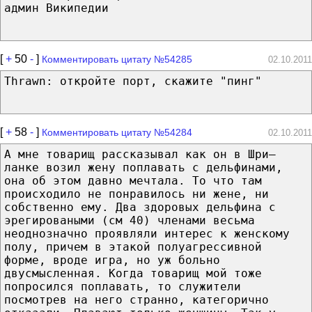
админ Википедии
[
+
50
-
]
Комментировать цитату №54285
02.10.2011
Thrawn: откройте порт, скажите "пинг"
[
+
58
-
]
Комментировать цитату №54284
02.10.2011
А мне товарищ рассказывал как он в Шри–
ланке возил жену поплавать с дельфинами,
она об этом давно мечтала. То что там
происходило не понравилось ни жене, ни
собственно ему. Два здоровых дельфина с
эрегироваными (см 40) членами весьма
неоднозначно проявляли интерес к женскому
полу, причем в этакой полуагрессивной
форме, вроде игра, но уж больно
двусмысленная. Когда товарищ мой тоже
попросился поплавать, то служители
посмотрев на него странно, категорично