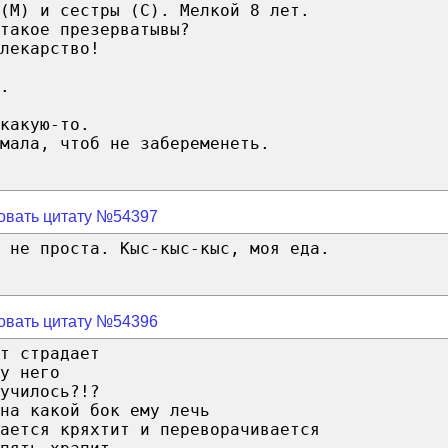
(М) и сестры (С). Мелкой 8 лет.
такое презерватывы?
лекарство!
.
какую-то.
мала, чтоб не забеременеть.
овать цитату №54397
 не проста. Кыс-кыс-кыс, моя еда.
овать цитату №54396
т страдает
у него
училось?!?
на какой бок ему лечь
ается кряхтит и переворачивается