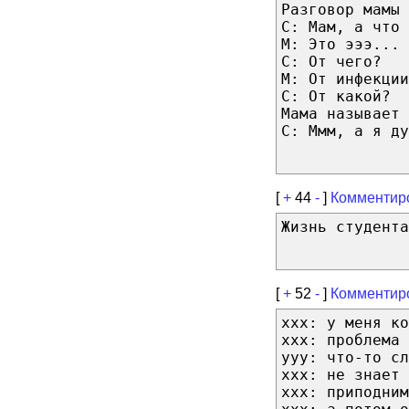
Разговор мамы 
С: Мам, а что 
М: Это эээ... 
С: От чего?
М: От инфекции
С: От какой?
Мама называет 
С: Ммм, а я ду
[
+
44
-
]
Комментир
Жизнь студента
[
+
52
-
]
Комментир
ххх: у меня ко
ххх: проблема 
ууу: что-то сл
ххх: не знает 
ххх: приподним