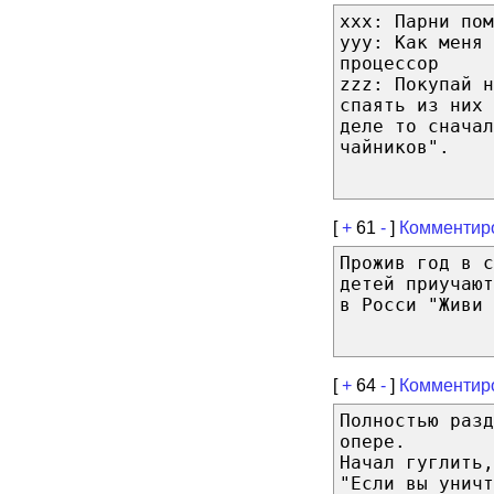
xxx: Парни пом
yyy: Как меня 
процессор
zzz: Покупай н
спаять из них
деле то сначал
чайников".
[
+
61
-
]
Комментир
Прожив год в с
детей приучаю
в Росси "Живи 
[
+
64
-
]
Комментир
Полностью разд
опере.
Начал гуглить,
"Если вы уничт