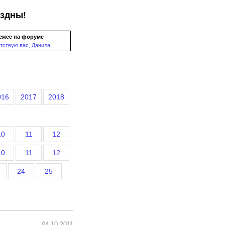
ездны!
ежее на форуме
тствую вас, Данила!
016
2017
2018
10
11
12
10
11
12
24
25
04.10.2011