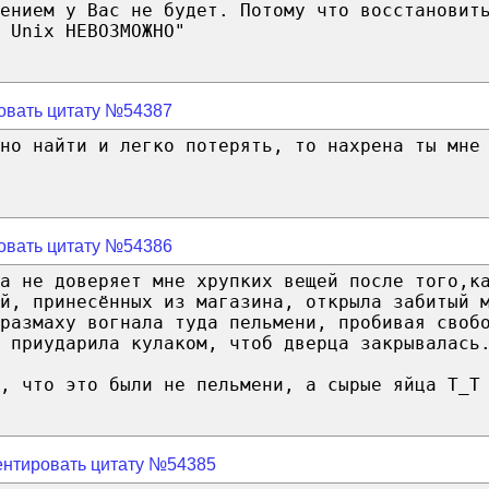
ением у Вас не будет. Потому что восстановит
 Unix НЕВОЗМОЖНО"
овать цитату №54387
дно найти и легко потерять, то нахрена ты мне
овать цитату №54386
а не доверяет мне хрупких вещей после того,к
й, принесённых из магазина, открыла забитый 
 размаху вогнала туда пельмени, пробивая своб
 приударила кулаком, чтоб дверца закрывалась
, что это были не пельмени, а сырые яйца Т_Т
нтировать цитату №54385