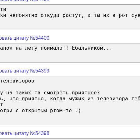
ти
ки непонятно откуда растут, а ты их в рот су
овать цитату №54400
апок на лету поймала!! Ебальником...
овать цитату №54399
телевизоров
у на таких тв смотреть приятнее?
ь, что приятно, когда мужик из телевизора те
т
отри с открытым ртом-то :)
овать цитату №54398