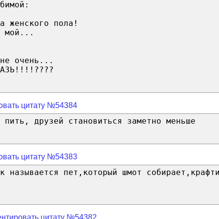
бимой:
а женского пола!
 мой...
не очень...
АЗЬ!!!!????
овать цитату №54384
 пить, друзей становиться заметно меньше
овать цитату №54383
к называется пет,который шмот собирает,крафт
нтировать цитату №54382