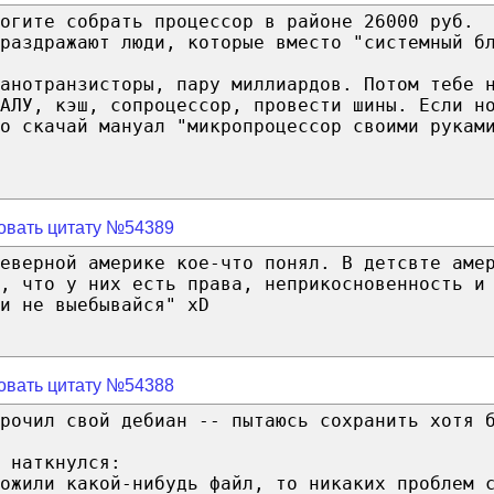
огите собрать процессор в районе 26000 руб.
раздражают люди, которые вместо "системный б
анотранзисторы, пару миллиардов. Потом тебе 
 АЛУ, кэш, сопроцессор, провести шины. Если н
о скачай мануал "микропроцессор своими рукам
овать цитату №54389
еверной америке кое-что понял. В детсвте аме
т, что у них есть права, неприкосновенность и
и не выебывайся" xD
овать цитату №54388
рочил свой дебиан -- пытаюсь сохранить хотя 
 наткнулся:
ожили какой-нибудь файл, то никаких проблем 