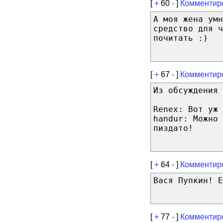
[
+
60
-
]
Комментир
А моя жена умн
средство для ч
почитать :)
[
+
67
-
]
Комментир
Из обсуждения 
Renex: Вот уж 
handur: Можно 
пиздато!
[
+
64
-
]
Комментир
Вася Пупкин! Е
[
+
77
-
]
Комментир