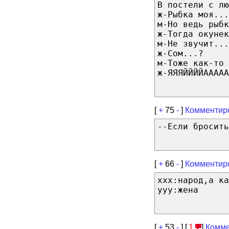
В постели с лю
ж-Рыбка моя...
м-Но ведь рыбк
ж-Тогда окунек
м-Не звучит...
ж-Сом...?
м-Тоже как-то 
ж-ЯЯЯЙЙЙЙААААА
[
+
75
-
]
Комментир
--Если бросить
[
+
66
-
]
Комментир
xxx:народ,а ка
yyy:жена
[
+
53
-
] [
1
]
Комме