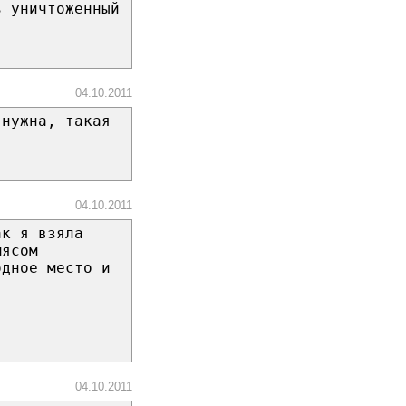
ь уничтоженный
04.10.2011
 нужна, такая
04.10.2011
ак я взяла
мясом
одное место и
.
04.10.2011