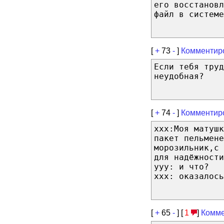
его восстановл
файл в системе
[
+
73
-
]
Комментир
Если тебя тру
неудобная?
[
+
74
-
]
Комментир
ххх:Моя матушк
пакет пельмене
морозильник,с
для надёжности
ууу: и что?
ххх: оказалось
[
+
65
-
] [
1
]
Комме