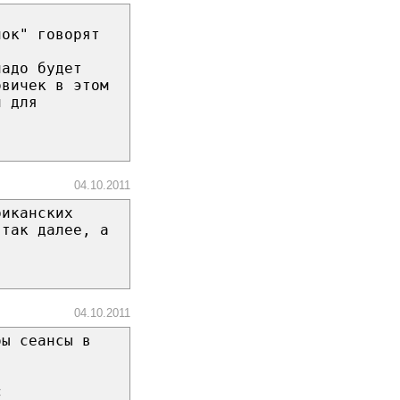
лок" говорят
надо будет
овичек в этом
и для
04.10.2011
риканских
 так далее, а
04.10.2011
бы сеансы в
с