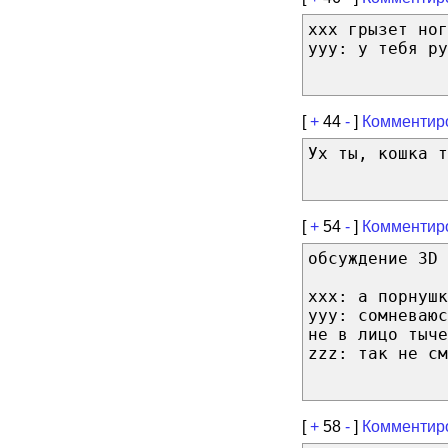
ххх грызет ног
ууу: у тебя ру
[
+
44
-
]
Комментир
Ух ты, кошка т
[
+
54
-
]
Комментир
обсуждение 3D 
xxx: а порнушк
yyy: сомневаюс
не в лицо тыче
zzz: так не см
[
+
58
-
]
Комментир