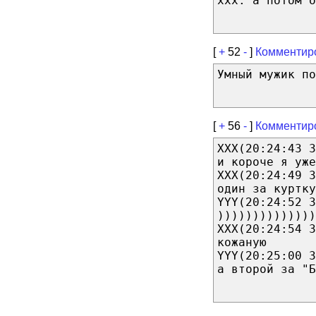
ххх: а потом о
[
+
52
-
]
Комментир
Умный мужик п
[
+
56
-
]
Комментир
XXX(20:24:43 3
и короче я уже
XXX(20:24:49 3
один за куртку
YYY(20:24:52 3
))))))))))))))
XXX(20:24:54 3
кожаную
YYY(20:25:00 3
а второй за "Б