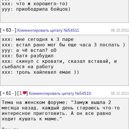
xxx: что ж хорошего-то)
yyy: приободрила бойцов)
[
+
63
-
]
Комментировать цитату №54511
06.10.2011
ххх: мне сегодня к 3 паре
ххх: встал рано мог бы еще часа 3 поспать )
ууу: а чё встал? оО
ххх: батя разбудил
ххх: скинул с кровати, сказал вставай, и
съебался на работу
ххх: троль хайлевел емае ))
[
+
61
-
] [
1
]
Комментировать цитату №54510
06.10.2011
Тема на женском форуме: "Замуж вышла 2
месяца назад. каждый день стараюсь что-то
интересное приготовить. А он все равно
ходит кушать к маме."