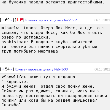
на бумажке пароли остаются криптостойкими.
[
+
69
-
] [
1
]
Комментировать цитату №54504
06.10.2011
mihaelwittmann: Озеро Лох Несс, а где то я
слышал, что озеро Несс, как бе Лох и есть
озеро по шотландски.
osobistmax: В подвале клуба любителей
тавтологии был найден смертельно убитый
труп погибшего мертвеца
[
+
54
-
]
Комментировать цитату №54503
06.10.2011
<Snowlife> нашёл тут я недавно....
"-Здрасьте.
Я будучи женат, отдал свою почку жене.
Сейчас мы разводимся, скажите, могу ли я
через суд претендовать на возвращение своей
почки? или хотя бы на раздел имущества?
Спасибо"