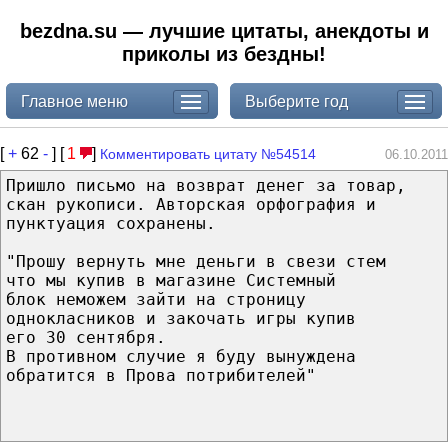
bezdna.su — лучшие цитаты, анекдоты и
приколы из бездны!
Главное меню
Выберите год
[
+
62
-
] [
1
]
Комментировать цитату №54514
06.10.2011
Пришло письмо на возврат денег за товар,
скан рукописи. Авторская орфография и
пунктуация сохранены.
"Прошу вернуть мне деньги в свези стем
что мы купив в магазине Системный
блок неможем зайти на строницу
однокласников и закочать игры купив
его 30 сентября.
В противном случие я буду вынуждена
обратится в Прова потрибителей"