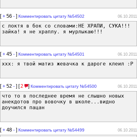
[
+
56
-
]
Комментировать цитату №54502
06.10.2011
с локтя в бок со словами:НЕ ХРАПИ, СУКА!!!
зайка! я не храплу. я мурлыкаю!!!
[
+
45
-
]
Комментировать цитату №54501
06.10.2011
xxx: я твой матиз жевачка к дароге клеил :P
[
+
52
-
] [
2
]
Комментировать цитату №54500
06.10.2011
что то в последнее время не слышно новых
анекдотов про вовочку в школе...видно
доучился пацан
[
+
48
-
]
Комментировать цитату №54499
06.10.2011