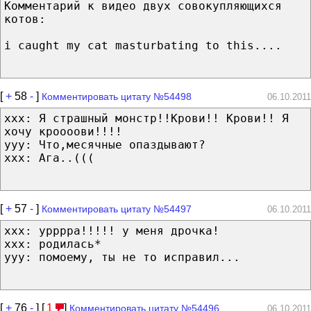
Комментарий к видео двух совокупляющихся
котов:
i caught my cat masturbating to this....
[
+
58
-
]
Комментировать цитату №54498
06.10.2011
ххх: Я страшный монстр!!Крови!! Крови!! Я
хочу кроооови!!!!
yyy: Что,месячные опаздывают?
xxx: Ага..(((
[
+
57
-
]
Комментировать цитату №54497
06.10.2011
xxx: урррра!!!!! у меня дрочка!
xxx: родилась*
yyy: помоему, ты не то исправил...
[
+
76
-
] [
1
]
Комментировать цитату №54496
06.10.2011