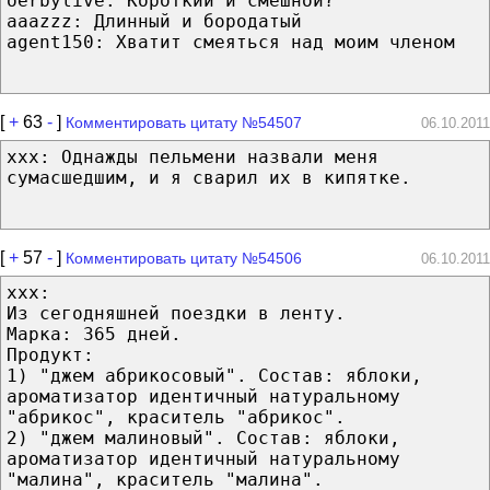
oerbylive: Короткий и смешной?
aaazzz: Длинный и бородатый
agent150: Хватит смеяться над моим членом
[
+
63
-
]
Комментировать цитату №54507
06.10.2011
xxx: Однажды пельмени назвали меня
сумасшедшим, и я сварил их в кипятке.
[
+
57
-
]
Комментировать цитату №54506
06.10.2011
xxx:
Из сегодняшней поездки в ленту.
Марка: 365 дней.
Продукт:
1) "джем абрикосовый". Состав: яблоки,
ароматизатор идентичный натуральному
"абрикос", краситель "абрикос".
2) "джем малиновый". Состав: яблоки,
ароматизатор идентичный натуральному
"малина", краситель "малина".