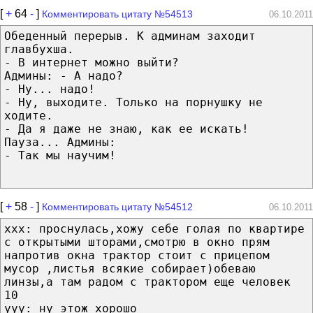
[
+
64
-
]
Комментировать цитату №54513
06.10.2011
Обеденный перерыв. К админам заходит
главбухша.
- В интернет можно выйти?
Админы: - А надо?
- Ну... надо!
- Ну, выходите. Только на порнушку не
ходите.
- Да я даже не знаю, как ее искать!
Пауза... Админы:
- Так мы научим!
[
+
58
-
]
Комментировать цитату №54512
06.10.2011
xxx: проснулась,хожу себе голая по квартире
с открытыми шторами,смотрю в окно прям
напротив окна трактор стоит с прицепом
мусор ,листья всякие собирает)обеваю
линзы,а там радом с трактором еще человек
10
yyy: ну этож хорошо