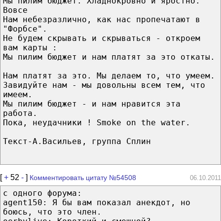
Мы пилим бюджет. Хладнокровно и яростно.
Вовсе
Нам небезразлично, как нас пропечатают в
"Форбсе".
Не будем скрывать и скрываться - откроем
вам карты :
Мы пилим бюджет и нам платят за это откаты.
Нам платят за это. Мы делаем то, что умеем.
Завидуйте нам - мы довольны всем тем, что
имеем.
Мы пилим бюджет - и нам нравится эта
работа.
Пока, неудачники ! Smoke on the water.
Текст-А.Васильев, группа Сплин
[
+
52
-
]
Комментировать цитату №54508
06.10.2011
с одного форума:
agent150: Я бы вам показал анекдот, но
боюсь, что это член.