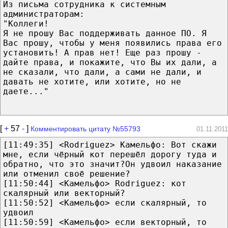
Из письма сотрудника к системным
администраторам:
"Коллеги!
Я не прошу Вас поддерживать данное ПО. Я
Вас прошу, чтобы у меня появились права его
установить! А прав нет! Еще раз прошу -
дайте права, и покажите, что Вы их дали, а
не сказали, что дали, а сами не дали, и
давать не хотите, или хотите, но не
даете..."
[
+
57
-
]
Комментировать цитату №55793
01.11.2011
[11:49:35] <Rоdriguez> Камельфо: Вот скажи
мне, если чёрный кот перешёл дорогу туда и
обратно, что это значит?Он удвоил наказание
или отменил своё решение?
[11:50:44] <Камельфо> Rоdriguez: кот
скалярный или векторный?
[11:50:52] <Камельфо> если скалярный, то
удвоил
[11:50:59] <Камельфо> если векторный, то