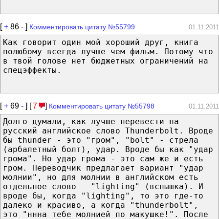
[
+
86
-
]
Комментировать цитату №55799
01.11.2011
Как говорит один мой хороший друг, книга
полюбому всегда лучше чем фильм. Потому что
в твой голове нет бюджетных ограничений на
спецэффекты.
[
+
69
-
] [
7
]
Комментировать цитату №55798
01.11.2011
Долго думали, как лучше перевести на
русский английское слово Thunderbolt. Вроде
бы thunder - это "гром", "bolt" - стрела
(арбалетный болт), удар. Вроде бы как "удар
грома". Но удар грома - это сам же и есть
гром. Переводчик предлагает вариант "удар
молнии", но для молнии в английском есть
отдельное слово - "lighting" (вспышка). И
вроде бы, когда "lighting", то это где-то
далеко и красиво, а когда "thunderbolt",
это "ннна тебе молнией по макушке!". После