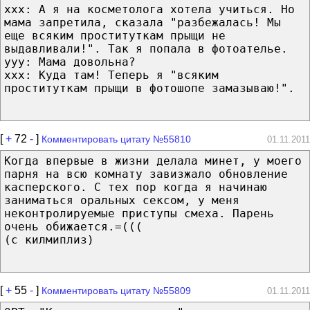
xxx: А я на косметолога хотела учиться. Но
мама запретила, сказала "разбежалась! Мы
еще всяким проституткам прыщи не
выдавливали!". Так я попала в фотоателье.
yyy: Мама довольна?
xxx: Куда там! Теперь я "всяким
проституткам прыщи в фотошопе замазываю!".
[
+
72
-
]
Комментировать цитату №55810
01.11.2011
Когда впервые в жизни делала минет, у моего
парня на всю комнату завизжало обновление
касперского. С тех пор когда я начинаю
заниматься оральных сексом, у меня
неконтролируемые приступы смеха. Парень
очень обижается.=(((
(с килмиплиз)
[
+
55
-
]
Комментировать цитату №55809
01.11.2011