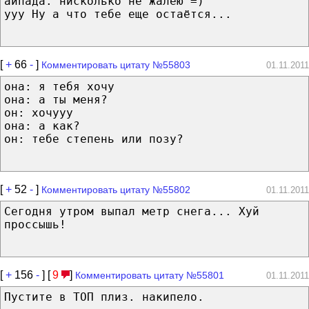
айпада. нисколько не жалею =)
yyy Ну а что тебе еще остаётся...
[
+
66
-
]
Комментировать цитату №55803
01.11.2011
она: я тебя хочу
она: а ты меня?
он: хочууу
она: а как?
он: тебе степень или позу?
[
+
52
-
]
Комментировать цитату №55802
01.11.2011
Сегодня утром выпал метр снега... Хуй
проссышь!
[
+
156
-
] [
9
]
Комментировать цитату №55801
01.11.2011
Пустите в ТОП плиз. накипело.