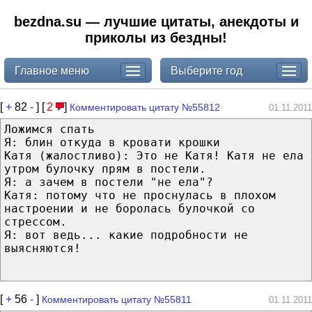
bezdna.su — лучшие цитаты, анекдоты и
приколы из бездны!
Главное меню
Выберите год
[
+
82
-
] [
2
]
Комментировать цитату №55812
01.11.2011
Ложимся спать
Я: блин откуда в кровати крошки
Катя (жалостливо): Это не Катя! Катя не ела
утром булочку прям в постели.
Я: а зачем в постели "не ела"?
Катя: потому что не проснулась в плохом
настроении и не боролась булочкой со
стрессом.
Я: вот ведь... какие подробности не
выясняются!
[
+
56
-
]
Комментировать цитату №55811
01.11.2011