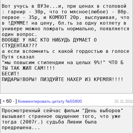
Вот учусь в ВУЗе...и, при ценах в столовой
: гарнир - 30р, что то мясное(любое) - 80р.
первое - 35р, и КОМПОТ 20р. выслушивая, что
в !ДУММЕ! на цену, бл.ть за одну котлету в
универе можно пожрать нормально, появляется
один вопрос.
ВООБЩЕ У НАС КТО НИБУДЬ ДУМАЕТ О
СТУДЕНТАХ???
а если вспомнить с какой гордостью в голосе
Путя сказал
"мы повысим стипендии на целых 9%!" ЧТО Б
ТЫ ТАК ЖИЛ САМ!!!!
БЕСИТ!
ПИДАРЫ!ВОРЫ! ПИЗДУЙТЕ НАХЕР ИЗ КРЕМЛЯ!!!!
[
+
60
-
]
Комментировать цитату №55800
01.11.2011
Просмотренный сейчас фильм "День выборов"
вызывает странное ощущение того, что уже
тогда (2007г.) судьба Ливии была
предрешена...