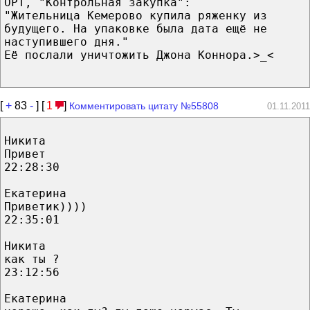
ОРТ, "Контрольная закупка":
"Жительница Кемерово купила ряженку из
будущего. На упаковке была дата ещё не
наступившего дня."
Её послали уничтожить Джона Коннора.>_<
[
+
83
-
] [
1
]
Комментировать цитату №55808
01.11.2011
Никита
Привет
22:28:30
Екатерина
Приветик))))
22:35:01
Никита
как ты ?
23:12:56
Екатерина