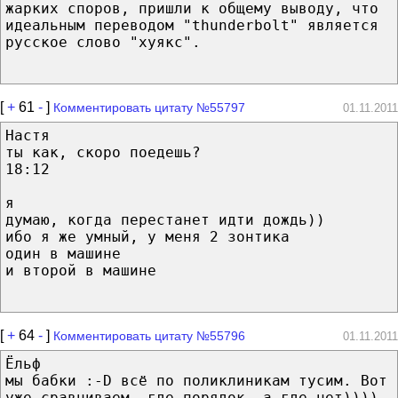
жарких споров, пришли к общему выводу, что
идеальным переводом "thunderbolt" является
русское слово "хуякс".
[
+
61
-
]
Комментировать цитату №55797
01.11.2011
Настя
ты как, скоро поедешь?
18:12
я
думаю, когда перестанет идти дождь))
ибо я же умный, у меня 2 зонтика
один в машине
и второй в машине
[
+
64
-
]
Комментировать цитату №55796
01.11.2011
Ёльф
мы бабки :-D всё по поликлиникам тусим. Вот
уже сравниваем, где порядок, а где нет))))