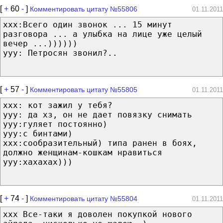
[
+
60
-
]
Комментировать цитату №55806
01.11.2011
xxx:Всего один звонок ... 15 минут
разговора ... а улыбка на лице уже целый
вечер ...))))))
yyy: Петросян звонил?..
[
+
57
-
]
Комментировать цитату №55805
01.11.2011
xxx: кот зажил у тебя?
yyy: да хз, он не дает повязку снимать
yyy:гуляет постоянно)
yyy:с бинтами)
xxx:сообразительный) типа ранен в боях,
должно женщинам-кошкам нравиться
yyy:хахахах)))
[
+
74
-
]
Комментировать цитату №55804
01.11.2011
xxx Все-таки я доволен покупкой нового