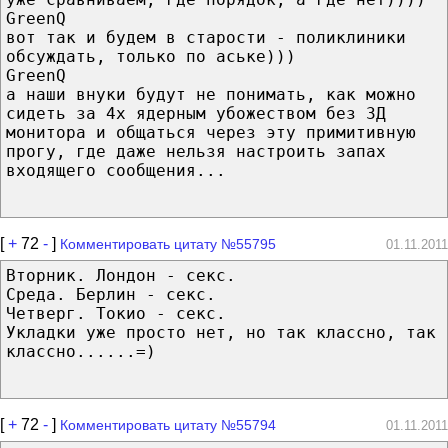
GreenQ
вот так и будем в старости - поликлиники
обсуждать, только по аське)))
GreenQ
а наши внуки будут не понимать, как можно
сидеть за 4х ядерным убожеством без 3Д
монитора и общаться через эту примитивную
прогу, где даже нельзя настроить запах
входящего сообщения...
[
+
72
-
]
Комментировать цитату №55795
01.11.2011
Вторник. Лондон - секс.
Среда. Берлин - секс.
Четверг. Токио - секс.
Укладки уже просто нет, но так классно, так
классно......=)
[
+
72
-
]
Комментировать цитату №55794
01.11.2011