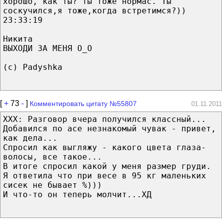
хорошо, как ты? ты тоже нормас. Ты
соскучился,я тоже,когда встретимся?))
23:33:19
Никита
ВЫХОДИ ЗА МЕНЯ О_О
(c) Padyshka
[
+
73
-
]
Комментировать цитату №55807
01.11.2011
ХХХ: Разговор вчера получился классный...
Добавился по асе незнакомый чувак - привет,
как дела...
Спросил как выгляжу - какого цвета глаза-
волосы, все такое...
В итоге спросил какой у меня размер груди.
Я ответила что при весе в 95 кг маленьких
сисек не бывает %)))
И что-то он теперь молчит...ХД