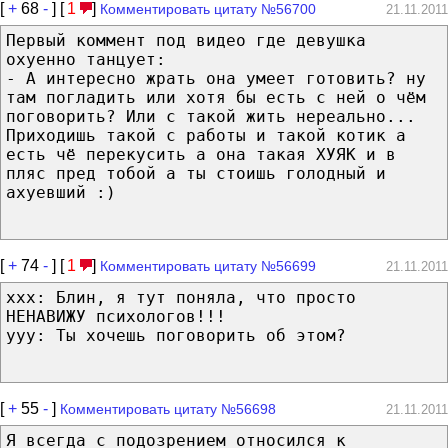
[
+
68
-
] [
1
]
Комментировать цитату №56700
21.11.2011
Первый коммент под видео где девушка
охуенно танцует:
- А интересно жрать она умеет готовить? ну
там погладить или хотя бы есть с ней о чём
поговорить? Или с такой жить нереально...
Приходишь такой с работы и такой котик а
есть чё перекусить а она такая ХУЯК и в
пляс пред тобой а ты стоишь голодный и
ахуевший :)
[
+
74
-
] [
1
]
Комментировать цитату №56699
21.11.2011
xxx: Блин, я тут поняла, что просто
НЕНАВИЖУ психологов!!!
yyy: Ты хочешь поговорить об этом?
[
+
55
-
]
Комментировать цитату №56698
21.11.2011
Я всегда с подозрением относился к