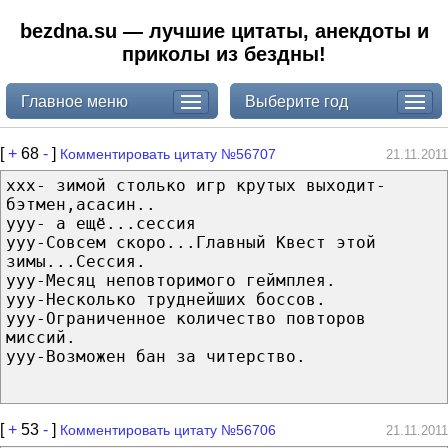
bezdna.su — лучшие цитаты, анекдоты и
приколы из бездны!
Главное меню
Выберите год
[
+
68
-
]
Комментировать цитату №56707
21.11.2011
ххх- зимой столько игр крутых выходит-
бэтмен,асасин..
ууу- а ещё...сессия
ууу-Совсем скоро...Главный Квест этой
зимы...Сессия.
ууу-Месяц неповторимого геймплея.
ууу-Несколько труднейших боссов.
ууу-Ограниченное количество повторов
миссий.
ууу-Возможен бан за читерство.
[
+
53
-
]
Комментировать цитату №56706
21.11.2011