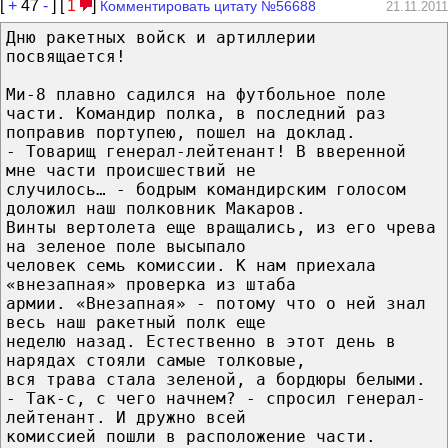
[
+
47
-
] [
1
]
Комментировать цитату №56688
21.11.2011
Дню ракетных войск и артиллерии
посвящается!
Ми-8 плавно садился на футбольное поле
части. Командир полка, в последний раз
поправив портупею, пошел на доклад.
- Товарищ генерал-лейтенант! В вверенной
мне части происшествий не
случилось… - бодрым командирским голосом
доложил наш полковник Макаров.
Винты вертолета еще вращались, из его чрева
на зеленое поле высыпало
человек семь комиссии. К нам приехала
«внезапная» проверка из штаба
армии. «Внезапная» - потому что о ней знал
весь наш ракетный полк еще
неделю назад. Естественно в этот день в
нарядах стояли самые толковые,
вся трава стала зеленой, а бордюры белыми.
- Так-с, с чего начнем? - спросил генерал-
лейтенант. И дружно всей
комиссией пошли в расположение части.