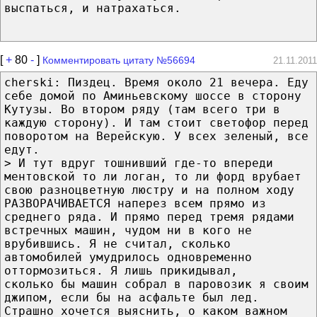
выспаться, и натрахаться.
[
+
80
-
]
Комментировать цитату №56694
21.11.2011
cherski: Пиздец. Время около 21 вечера. Еду
себе домой по Аминьевскому шоссе в сторону
Кутузы. Во втором ряду (там всего три в
каждую сторону). И там стоит светофор перед
поворотом на Верейскую. У всех зеленый, все
едут.
> И тут вдруг тошнивший где-то впереди
ментовской то ли логан, то ли форд врубает
свою разноцветную люстру и на полном ходу
РАЗВОРАЧИВАЕТСЯ наперез всем прямо из
среднего ряда. И прямо перед тремя рядами
встречных машин, чудом ни в кого не
врубившись. Я не считал, сколько
автомобилей умудрилось одновременно
оттормозиться. Я лишь прикидывал,
сколько бы машин собрал в паровозик я своим
джипом, если бы на асфальте был лед.
Страшно хочется выяснить, о каком важном