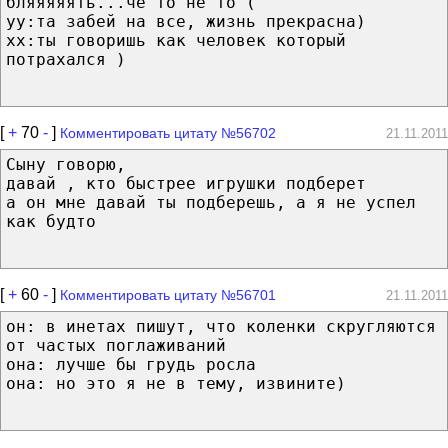
бляяяяять...че то не то (
yy:та забей на все, жизнь прекрасна)
хх:ты говоришь как человек который
потрахался )
[
+
70
-
]
Комментировать цитату №56702
21.11.2011
Сыну говорю,
давай , кто быстрее игрушки подберет
а он мне давай ты подберешь, а я не успел
как будто
[
+
60
-
]
Комментировать цитату №56701
21.11.2011
он: в инетах пишут, что коленки скругляются
от частых поглаживаний
она: лучше бы грудь росла
она: но это я не в тему, извините)