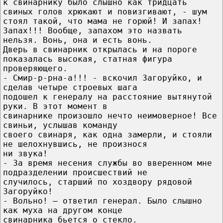
к свинарнику было слышно как тридцать
свиных голов хрюкают и повизгивают, - шум
стоял такой, что мама не горюй! И запах!
Запах!!! Вообще, запахом это назвать
нельзя. Вонь, она и есть вонь.
Дверь в свинарник открылась и на пороге
показалась высокая, статная фигура
проверяющего.
- Смир-р-рна-а!!! - вскочил Загоруйко, и
сделав четыре строевых шага
подошел к генералу на расстояние вытянутой
руки. В этот момент в
свинарнике произошло нечто неимоверное! Все
свиньи, услышав команду
своего свинаря, как одна замерли, и стояли
не шелохнувшись, не произнося
ни звука!
- За время несения службы во вверенном мне
подразделении происшествий не
случилось, старший по хоздвору рядовой
Загоруйко!
- Вольно! – ответил генерал. Было слышно
как муха на другом конце
свинарника бьется о стекло.