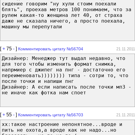
сидение говорим "ну хули стоим поехали
блять", проехав метров 100 понимаем, что за
рулем какая-то женщина лет 40, от страха
даже не сказала ничего, а просто поехала,
машину мы перепутали
[
+
75
-
]
Комментировать цитату №56704
21.11.2011
Дизайнер: Менеджер тут выдал недавно, что
для того чтобы изменить формат снимка,
напрмиер с джипег на пнг - достаточно его
переименовать)))))))) типа - сотри то, что
после точки и напиши пнг
Дизайнер: А если написать после точки мп3 -
не иначе как фотка нам споет
[
+
55
-
]
Комментировать цитату №56703
21.11.2011
xx:такoе настроение непонятное...вроде и
пить не охота,а вроде как не надо...но