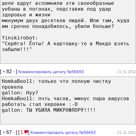
деле вдруг вспомнили эти своеобразные
уебаны в погонах, подставив под удар
здоровье и жизни
минумум двух десятков людей. Или там, куда
им срочно понадобилось, убили больше?
finskirobot:
"Серёга! Ёпты! А картошку-то в Макдо взять
забыли!!!"
[
+
82
-
]
Комментировать цитату №56693
21.11.2011
HomkaBoo11: только что полную чистку
провела
gallon: Нуу?
HomkaBoo11: пчть часов, минус пара вирусов
работать стал херовее :-D
gallon: ТЫ УБИЛА МИКРОФЛОРУ!!!!
[
+
67
-
] [
1
]
Комментировать цитату №56692
21.11.2011