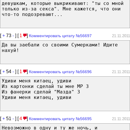
девушкам, которые выкрикивают: "ты со мной
только из-за секса". Мне кажется, что они
что-то подозревают...
[
+
73
-
] [
1
]
Комментировать цитату №56697
21.11.2011
Да вы заебали со своими Сумерками! Идите
нахуй!
[
+
54
-
] [
1
]
Комментировать цитату №56696
21.11.2011
Удиви меня китаец, удиви
Из картонки сделай ты мне MP 3
Из фанерки сделай "Мазда" 3
Удиви меня китаец, удиви
[
+
51
-
] [
4
]
Комментировать цитату №56695
21.11.2011
Невозможно в одну и ту же ночь, и