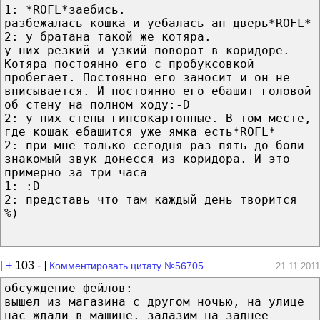
1: *ROFL*заебись.
разбежалась кошка и уебалась ап дверь*ROFL*
2: у братана такой же котяра.
у них резкий и узкий поворот в коридоре.
Котяра постоянно его с пробуксовкой
пробегает. Постоянно его заносит и он не
вписывается. И постоянно его ебашит головой
об стену на полном ходу:-D
2: у них стены гипсокартонные. В том месте,
где кошак ебашится уже ямка есть*ROFL*
2: при мне только сегодня раз пять до боли
знакомый звук донесся из коридора. И это
примерно за три часа
1: :D
2: представь что там каждый день творится
%)
[
+
103
-
]
Комментировать цитату №56705
21.11.2011
обсуждение фейлов:
вышел из магазина с другом ночью, на улице
нас ждали в машине. залазим на заднее