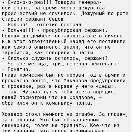
- Смир-р-р-рна!!! Товарищ генерал-
лейтенант, за время моего дежурства
происшествий не случилось. Дежурный по роте
старший сержант Седов.
- Вольно! - ответил генерал.
- Вольна!!! - продублировал сержант.
Седову до дембеля оставалось всего ничего,
и в этот ответственный наряд его поставили
как самого опытного, знали, что он не
зарубится, как говорили в части.
- Сколько служить осталось, сержант?
- Четыре месяца, трищ генерал-лейтенант!
- Понятно.
Глава комиссии был не первый год в армии и
прекрасно понял, что Макарова предупредили
о проверке, раз в наряде у него «деды».
- Так… Ну раз тут у тебя все в порядке,
давай посмотрим что на хоздворе, –
обратился он к командиру полка.
Хоздвор стоял немного на отшибе. За плацем,
за столовой. Это был обыкновенный
свинарник, голов на тридцать. Кое-что из
той свинины, что здесь выращивалась,