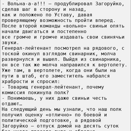
- Вольна-а-а!!! – продублировал Загоруйко,
сделав шаг в сторону и назад,
как и положено по Уставу, давая
проверяющему возможность пройти вперед.
После второй команды «вольно» свиньи опять
начали двигаться и постепенно
все громче и громче издавать свои свинячьи
звуки.
Генерал-лейтенант посмотрел на рядового, с
тоской окинул взглядом свинарник, молча
развернулся и вышел. Выйдя из свинарника,
он все так же молча направился к вертолету.
Уже там, в вертолете, когда они были на
пути в штаб, его заместитель набрался
храбрости и спросил:
- Товарищ генерал-лейтенант, почему
комиссия покинула полк?
- Понимаешь, у них даже свиньи честь
отдают…
На следующий день мы узнали, что наш полк
получил оценку «отлично» по боевой и
политической подготовке, а рядовой
Загоруйко – отпуск домой на десять суток