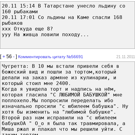
20.11 15:14 В Татарстане унесло льдину со
160 рыбаками
20.11 17:01 Со льдины на Каме спасли 168
рыбаков
ххх Откуда еще 8?
yyy На живца ловили походу...
[
+
56
-
]
Комментировать цитату №56691
21.11.2011
Чугретта: В 10 мы встали привели себя в
божеский вид и пошли за тортом,который
делали на заказ армяне из кулинарии, и
который стоил мне 2400.
Когда я увидела торт и надпись на нём,
которая гласила "С ЛЮБИМОЙ БАБУШКОЙ" мне
поплохело.Мы попросили переделать ибо
изначально просили "с юбилеем бабушка". Ну
хотя бы изменить на "любимой бабушке".
Второй раз нам исправили на "с юбилеем
бабушкОА " О_о я была так травмировала, а
Миша ржал и плакал что мы решили уйти. С
таким тортом.