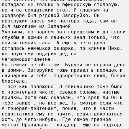
попадало не только в офицерскую столовую,
но и на солдатский стол. И главным на
хоздворе был рядовой Загоруйко. Он
прослужил здесь уже полтора года, сам он
был выходцем из Западной
Украины, но парнем был городским и до своей
службы в армии о свиньях знал только, что
они источник сала. А еще у него дома
осталась немецкая овчарка, по кличке Ника,
которую ему подарил дед на
четырнадцатилетие.
Но сейчас не об этом. Будучи не первый день
в армии, Загоруйко тоже привел в порядок и
свинарник и себя. Подворотничок сиял, бляха
блестела,
- все как положено. В свинарнике тоже было
относительно чисто, свежая солома, чистые
поилки… Хотя ему сказали, что вряд ли Он к
тебе зайдет, но все же… Ты смотри если что.
А генерал-лейтенант, поняв, что в части
недостатков ему не найти, решил докопаться
хоть до чего-нибудь. Где самое грязное
место? Правильно – хоздвор. Еще на подходе