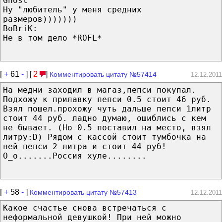
Ghost
Ну "любитель" у меня средних
размеров)))))))
BoBriK:
Не в том дело *ROFL*
[
+
61
-
] [
2
]
Комментировать цитату №57414
12.12.2011
На медни заходил в магаз,пепси покупал.
Подхожу к прилавку пепси 0.5 стоит 46 руб.
Взял пошел.прохожу чуть дальше пепси 1литр
стоит 44 руб. ладно думаю, ошиблись с кем
не бывает. (Но 0.5 поставил на место, взял
литру:D) Рядом с кассой стоит тумбочка на
ней пепси 2 литра и стоит 44 руб!
О_о.......Россия хуле........
[
+
58
-
]
Комментировать цитату №57413
12.12.2011
Какое счастье снова встречаться с
неформальной девушкой! При ней можно