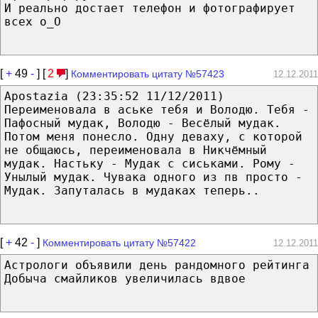
И реально достает телефон и фотографирует
всех о_О
[
+
49
-
] [
2
]
Комментировать цитату №57423
12.12.2011
Apostazia (23:35:52 11/12/2011)
Переименовала в аське тебя и Володю. Тебя -
Пафосный мудак, Володю - Весёлый мудак.
Потом меня понесло. Одну деваху, с которой
не общаюсь, переименовала в Никчёмный
мудак. Настьку - Мудак с сиськами. Рому -
Унылый мудак. Чувака одного из пв просто -
Мудак. Запуталась в мудаках теперь..
[
+
42
-
]
Комментировать цитату №57422
12.12.2011
Астрологи объявили день рандомного рейтинга
Добыча смайликов увеличилась вдвое