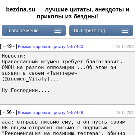
bezdna.su — лучшие цитаты, анекдоты и
приколы из бездны!
Главное меню
Выберите год
[
+
49
-
]
Комментировать цитату №57430
12.12.2011
Новости:
Православный игумен требует благословить
ОМОН на разгон оппозиции ...Об этом он
заявил в своем «Твиттере»
(@igumen_Vitaly)...
Ну Господиии....
[
+
56
-
]
Комментировать цитату №57429
12.12.2011
aaa: отправь письмо ему, а он пусть своим
HR-овцам отправит письмо с подписью
"Рекомендация на позицию тестера", обычно