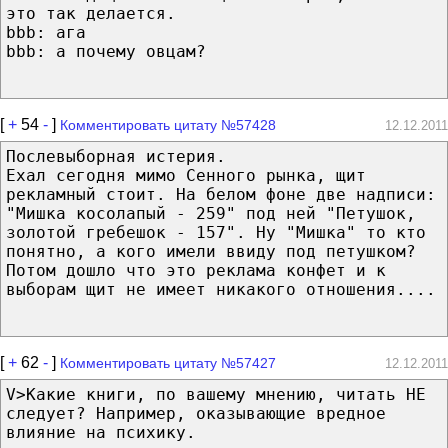
это так делается.
bbb: ага
bbb: а почему овцам?
[
+
54
-
]
Комментировать цитату №57428
12.12.2011
Послевыборная истерия.
Ехал сегодня мимо Сенного рынка, щит
рекламный стоит. На белом фоне две надписи:
"Мишка косолапый - 259" под ней "Петушок,
золотой гребешок - 157". Ну "Мишка" то кто
понятно, а кого имели ввиду под петушком?
Потом дошло что это реклама конфет и к
выборам щит не имеет никакого отношения....
[
+
62
-
]
Комментировать цитату №57427
12.12.2011
V>Какие книги, по вашему мнению, читать НЕ
следует? Например, оказывающие вредное
влияние на психику.