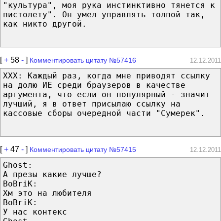
"культура", моя рука инстинктивно тянется к
пистолету". Он умел управлять толпой так,
как никто другой.
[
+
58
-
]
Комментировать цитату №57416
12.12.2011
XXX: Каждый раз, когда мне приводят ссылку
на долю ИЕ среди браузеров в качестве
аргумента, что если он популярный - значит
лучший, я в ответ присылаю ссылку на
кассовые сборы очередной части "Сумерек".
[
+
47
-
]
Комментировать цитату №57415
12.12.2011
Ghost:
А презы какие лучше?
BoBriK:
Хм это на любителя
BoBriK:
У нас контекс