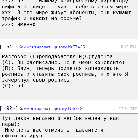
zzz: нет... Нашему комерческому директору
нифига не надо... живет себе в своем мире
xxx: В его мире живут абоненты, они кушают
трафик и какают на форуме?
zzz: именно
[
+
54
-
]
Комментировать цитату №57425
12.12.2011
Разговор (П)реподавателя и(С)тудента
(С): Вы расписались не в моём конспекте(
(П): Блин, теперь придётся зачёркивать
роспись и ставить свою роспись, что это Я
зачеркнул свою роспись
(С): оО
[
+
92
-
]
Комментировать цитату №57424
12.12.2011
Тут декан недавно отжег(он веден у нас
пары):
-Мне лень вас отмечать, давайте я
сфотографирую.