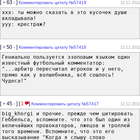
[
+
63
-
]
Комментировать цитату №57419
12.12.2011
xxx: ты можно сказать в это кусочек души
вкладывала!
yyy: крестраж?
[
+
50
-
]
Комментировать цитату №57418
12.12.2011
Гениально пользуется эзоповым языком один
известный футбольный комментатор:
"...арбитр пересчитал игроков и у него,
прямо как у волшебника, всё сошлось!
Чудеса!"
[
+
45
-
] [
1
]
Комментировать цитату №57417
12.12.2011
big_khorgi и прочие. прежде чем цитировать
Геббельса, вспомните. что это был один из
величайших провокаторов, лжецов и троллей
того времени. Вспомните, что это его
высказывание "Когда я слышу слово