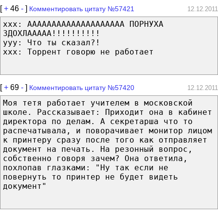
[
+
46
-
]
Комментировать цитату №57421
12.12.2011
xxx: АААААААААААААААААААА ПОРНУХА
ЗДОХЛААААА!!!!!!!!!!
yyy: Что ты сказал?!
xxx: Торрент говорю не работает
[
+
69
-
]
Комментировать цитату №57420
12.12.2011
Моя тетя работает учителем в московской
школе. Рассказывает: Приходит она в кабинет
директора по делам. А секретарша что то
распечатывала, и поворачивает монитор лицом
к принтеру сразу после того как отправляет
документ на печать. На резонный вопрос,
собственно говоря зачем? Она ответила,
похлопав глазками: "Ну так если не
повернуть то принтер не будет видеть
документ"