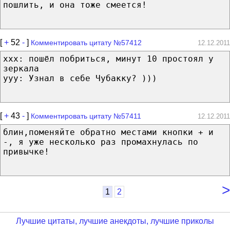
пошлить, и она тоже смеется!
[
+
52
-
]
Комментировать цитату №57412
12.12.2011
xxx: пошёл побриться, минут 10 простоял у
зеркала
yyy: Узнал в себе Чубакку? )))
[
+
43
-
]
Комментировать цитату №57411
12.12.2011
блин,поменяйте обратно местами кнопки + и
-, я уже несколько раз промахнулась по
привычке!
>
1
2
Лучшие цитаты, лучшие анекдоты, лучшие приколы