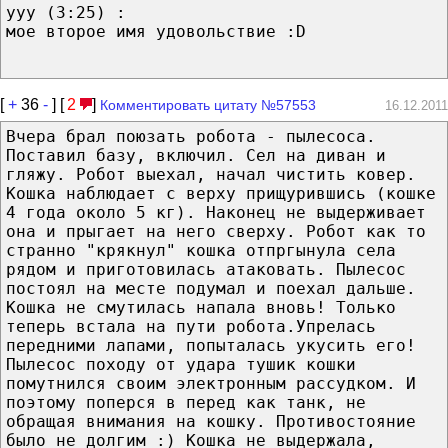
yyy (3:25) :
мое второе имя удовольствие :D
[
+
36
-
] [
2
]
Комментировать цитату №57553
16.12.2011
Вчера брал поюзать робота - пылесоса.
Поставил базу, включил. Сел на диван и
гляжу. Робот выехал, начал чистить ковер.
Кошка наблюдает с верху прищурившись (кошке
4 года около 5 кг). Наконец не выдерживает
она и прыгает на него сверху. Робот как то
странно "крякнул" кошка отпргынула села
рядом и приготовилась атаковать. Пылесос
постоял на месте подумал и поехал дальше.
Кошка не смутилась напала вновь! Только
теперь встала на пути робота.Упрелась
передними лапами, попыталась укусить его!
Пылесос походу от удара тушик кошки
помутнился своим электронным рассудком. И
поэтому поперся в перед как танк, не
обращая внимания на кошку. Противостояние
было не долгим :) Кошка не выдержала,