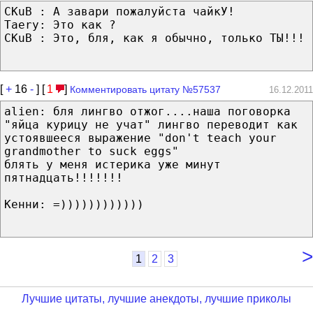
CKuB : А завари пожалуйста чайкУ!
Taery: Это как ?
CKuB : Это, бля, как я обычно, только ТЫ!!!
[
+
16
-
] [
1
]
Комментировать цитату №57537
16.12.2011
alien: бля лингво отжог....наша поговорка
"яйца курицу не учат" лингво переводит как
устоявшееся выражение "don't teach your
grandmother to suck eggs"
блять у меня истерика уже минут
пятнадцать!!!!!!!
Кенни: =))))))))))))
>
1
2
3
Лучшие цитаты, лучшие анекдоты, лучшие приколы