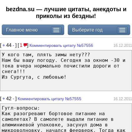
bezdna.su — лучшие цитаты, анекдоты и
приколы из бездны!
Главное меню
Выберите год
[
+
44
-
] [
1
]
Комментировать цитату №57556
16.12.2011
У кого там, плять зимы нету???
Нам бы вашу погоду. Сегодня за окном -30 и
тока вчера нормально почистили дороги от
снега!!!
Из Сургута, с любовью!
[
+
42
-
]
Комментировать цитату №57555
16.12.2011
Гугл-вопросы:
Как разогревают бортовое питание на
самолетах? В самолете выдали питание в
алюминиевой упаковке, засунул дома в
микроволновку, начался феерверк. Тогда как