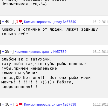
Незаменимая вещь!=)
[
+
46
-
] [
1
]
Комментировать цитату №57540
16.12.2011
Кошки, в отличие от людей, лижут задницу
только себе.
[
+
39
-
]
Комментировать цитату №57539
16.12.2011
альбом вк с татухами.
тату рыбы так,что губы рыбы-половые
губы,причем немаленькие.
комменты убили:
яяязь;DD Вот она!!! Вот она рыба моей
мечты!!!!!!!!!! )))))) Ребята,
здоровеннная!!!
[
+
38
-
] [
2
]
Комментировать цитату №57538
16.12.2011