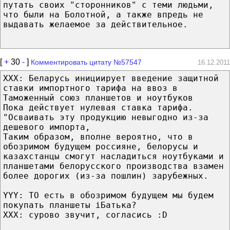
путать своих "сторонников" с теми людьми,
что были на Болотной, а также впредь не
выдавать желаемое за действительное.
[
+
30
-
]
Комментировать цитату №57547
16.12.2011
XXX: Беларусь инициирует введение защитной
ставки импортного тарифа на ввоз в
Таможенный союз планшетов и ноутбуков
Пока действует нулевая ставка тарифа.
"Осваивать эту продукцию невыгодно из-за
дешевого импорта,
Таким образом, вполне вероятно, что в
обозримом будущем россияне, белорусы и
казахстанцы смогут насладиться ноутбуками и
планшетами белорусского производства взамен
более дорогих (из-за пошлин) зарубежных.
YYY: ТО есть в обозримом будущем мы будем
покупать планшеты iБатька?
XXX: сурово звучит, согласись :D