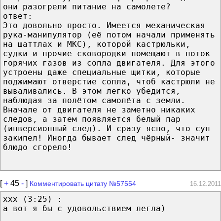
они разогрели питание на самолете?
ответ:
Это довольно просто. Имеется механическая
рука-манипулятор (её потом начали применять
на шаттлах и МКС), которой кастрюльки,
судки и прочие сковородки помещают в поток
горячих газов из сопла двигателя. Для этого
устроены даже специальные щитки, которые
поджимают отверстие сопла, чтоб кастрюли не
вываливались. В этом легко убедится,
наблюдая за полётом самолёта с земли.
Вначале от двигателя не заметно никаких
следов, а затем появляется белый пар
(инверсионный след). И сразу ясно, что суп
закипел! Иногда бывает след чёрный- значит
блюдо сгорело!
[
+
45
-
]
Комментировать цитату №57554
16.12.2011
xxx (3:25) :
а вот я бы с удовольствием легла)