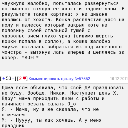
мяукнула жалобно, попыталась развернуться
но пылесос втянул ее хвост и задние лапы. В
результате такая картина: я на диване
давлюсь от хохота. Кошка распластавщаяся на
полу и пылесос который закрыл коте на
половину своей стальной тушей с
удовольствием глухо урча (видимо шерсть
кошки попала в сопло), а кошка жалобно
мяукая пыталась выбраться из под железного
монстра - вытянув лапы вперед и цепляясь за
ковер. *ROFL*
[
+
53
-
] [
2
]
Комментировать цитату №57552
16.12.2011
Дома всем объявила, что свой ДР праздновать
не буду. Вообще. Никак. Наступает день Х.
Вдруг мама приходить днем с работы и
начинает резать салаты.O_o
Я: - Мама, ну я же сказала, что не
отмечаем!
М: - Нуууу, ты как хочешь. А у меня
праздник!