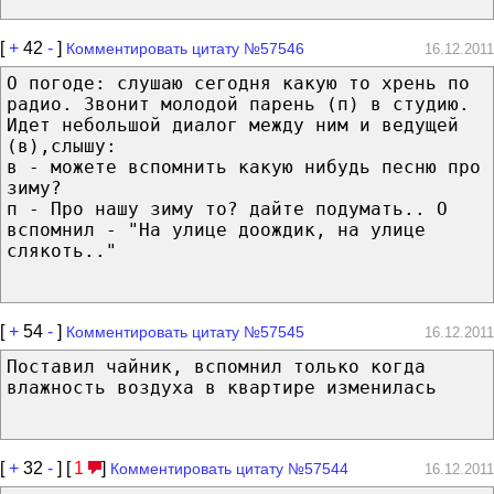
[
+
42
-
]
Комментировать цитату №57546
16.12.2011
О погоде: слушаю сегодня какую то хрень по
радио. Звонит молодой парень (п) в студию.
Идет небольшой диалог между ним и ведущей
(в),слышу:
в - можете вспомнить какую нибудь песню про
зиму?
п - Про нашу зиму то? дайте подумать.. О
вспомнил - "На улице доождик, на улице
слякоть.."
[
+
54
-
]
Комментировать цитату №57545
16.12.2011
Поставил чайник, вспомнил только когда
влажность воздуха в квартире изменилась
[
+
32
-
] [
1
]
Комментировать цитату №57544
16.12.2011