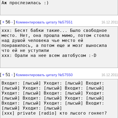
Аж прослезилась :)
[
+
56
-
]
Комментировать цитату №57551
16.12.2011
ххх: Бесят бабки такие... Было свободное
место. Нет, она прошла мимо, потом стояла
над душой человека чье место ей
понравилось, а потом еще и мозг выносила
что ей не уступили
ххх: Орали на нее всем автобусом :-D
[
+
51
-
]
Комментировать цитату №57550
16.12.2011
Входит: [лысый] Уходит: [лысый] Входит:
[лысый] Уходит: [лысый] Входит: [лысый]
Уходит: [лысый] Входит: [лысый] Уходит:
[лысый] Входит: [лысый] Уходит: [лысый]
Входит: [лысый] Уходит: [лысый] Входит:
[лысый] Уходит: [лысый]
[ххх] private [radio] кто лысого гоняет?