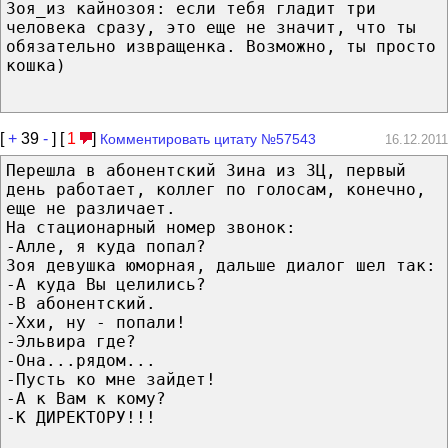
Зоя_из кайнозоя: если тебя гладит три
человека сразу, это еще не значит, что ты
обязательно извращенка. Возможно, ты просто
кошка)
[
+
39
-
] [
1
]
Комментировать цитату №57543
16.12.2011
Перешла в абонентский Зина из ЗЦ, первый
день работает, коллег по голосам, конечно,
еще не различает.
На стационарный номер звонок:
-Алле, я куда попал?
Зоя девушка юморная, дальше диалог шел так:
-А куда Вы целились?
-В абонентский.
-Ххи, ну - попали!
-Эльвира где?
-Она...рядом...
-Пусть ко мне зайдет!
-А к Вам к кому?
-К ДИРЕКТОРУ!!!