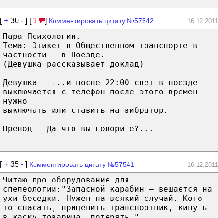
[
+
30
-
] [
1
]
Комментировать цитату №57542
16.12.2011
Пара Психологии.
Тема: Этикет в Общественном транспорте в
частности - в Поезде.
(Девушка рассказывает доклад)
Девушка - ...и после 22:00 свет в поезде
выключается с телефон после этого времен
нужно
выключать или ставить на вибратор.
Препод - Да что вы говорите?...
[
+
35
-
]
Комментировать цитату №57541
16.12.2011
Читаю про оборудование для
спелеологии:"Запасной карабин – вешается на
ухи беседки. Нужен на всякий случай. Кого
то спасать, прицепить транспортник, кинуть
в каску товарища, потерять."