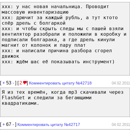
ххх: у нас новая начальница. Проводит
массовую инвентаризацию
ххх: дрючит за каждый рубль, а тут ктото
спёр дрель с болгаркой
ххх: и чтобы скрыть следы мы с пашей взяли
вентилятор разобрали и положили в коробку и
подписали болгарака, а где дрель кинули
магнит от колонок и пару плат
ххх: и написали причина разбора сгорел
движок
ххх: ждём шас её показывать инструмент)
[
+
53
-
] [
2
]
Комментировать цитату №42718
04.02.2011
Я из тех времён, когда mp3 скачивали через
FlashGet и следили за бегающими
квадратиками.
[
+
67
-
]
Комментировать цитату №42717
04.02.2011