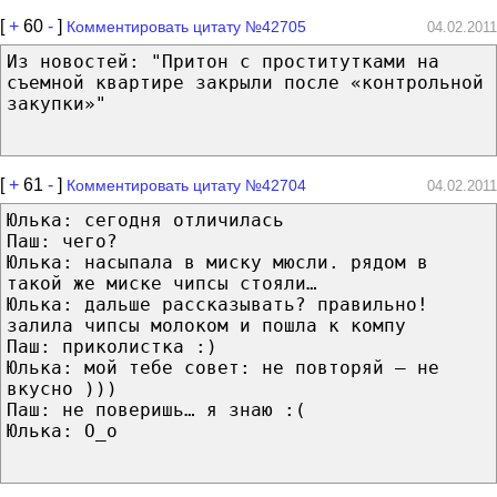
[
+
60
-
]
Комментировать цитату №42705
04.02.2011
Из новостей: "Притон с проститутками на
съемной квартире закрыли после «контрольной
закупки»"
[
+
61
-
]
Комментировать цитату №42704
04.02.2011
Юлька: сегодня отличилась
Паш: чего?
Юлька: насыпала в миску мюсли. рядом в
такой же миске чипсы стояли…
Юлька: дальше рассказывать? правильно!
залила чипсы молоком и пошла к компу
Паш: приколистка :)
Юлька: мой тебе совет: не повторяй – не
вкусно )))
Паш: не поверишь… я знаю :(
Юлька: О_о