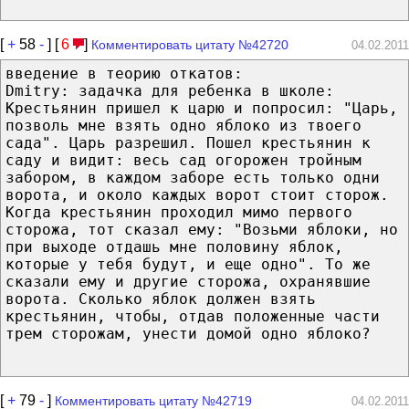
[
+
58
-
] [
6
]
Комментировать цитату №42720
04.02.2011
введение в теорию откатов:
Dmitry: задачка для ребенка в школе:
Крестьянин пришел к царю и попросил: "Царь,
позволь мне взять одно яблоко из твоего
сада". Царь разрешил. Пошел крестьянин к
саду и видит: весь сад огорожен тройным
забором, в каждом заборе есть только одни
ворота, и около каждых ворот стоит сторож.
Когда крестьянин проходил мимо первого
сторожа, тот сказал ему: "Возьми яблоки, но
при выходе отдашь мне половину яблок,
которые у тебя будут, и еще одно". То же
сказали ему и другие сторожа, охранявшие
ворота. Сколько яблок должен взять
крестьянин, чтобы, отдав положенные части
трем сторожам, унести домой одно яблоко?
[
+
79
-
]
Комментировать цитату №42719
04.02.2011