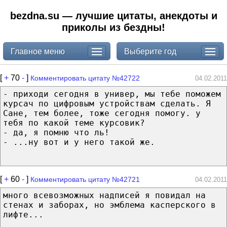
bezdna.su — лучшие цитаты, анекдоты и
приколы из бездны!
Главное меню
Выберите год
[
+
70
-
]
Комментировать цитату №42722
04.02.2011
- приходи сегодня в универ, мы тебе поможем
курсач по цифровым устройствам сделать. Я
Сане, тем более, тоже сегодня помогу. у
тебя по какой теме курсовик?
- да, я помню что ль!
- ...ну вот и у него такой же.
[
+
60
-
]
Комментировать цитату №42721
04.02.2011
много всевозможных надписей я повидал на
стенах и заборах, но эмблема касперского в
лифте...