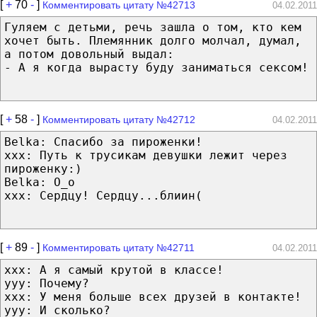
[
+
70
-
]
Комментировать цитату №42713
04.02.2011
Гуляем с детьми, речь зашла о том, кто кем
хочет быть. Племянник долго молчал, думал,
а потом довольный выдал:
- А я когда вырасту буду заниматься сексом!
[
+
58
-
]
Комментировать цитату №42712
04.02.2011
Belka: Спасибо за пироженки!
ххх: Путь к трусикам девушки лежит через
пироженку:)
Belka: О_о
ххх: Сердцу! Сердцу...блиин(
[
+
89
-
]
Комментировать цитату №42711
04.02.2011
xxx: А я самый крутой в классе!
yyy: Почему?
xxx: У меня больше всех друзей в контакте!
yyy: И сколько?