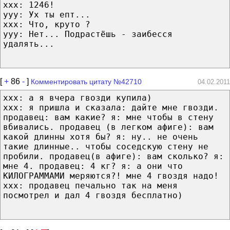
xxx: 1246!
yyy: Ух ты епт...
xxx: Что, круто ?
yyy: Нет... Подрастëшь - заибесся
удалять...
[
+
86
-
]
Комментировать цитату №42710
04.02.2011
xxx: а я вчера гвозди купила)
xxx: я пришла и сказала: дайте мне гвозди.
продавец: вам какие? я: мне чтобы в стену
вбивались. продавец (в легком афиге): вам
какой длинны хотя бы? я: ну.. не очень
такие длинные.. чтобы соседскую стену не
пробили. продавец(в афиге): вам сколько? я:
мне 4. продавец: 4 кг? я: а они что
КИЛОГРАММАМИ меряются?! мне 4 гвоздя надо!
xxx: продавец печально так на меня
посмотрел и дал 4 гвоздя бесплатно)