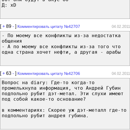
Д: xD
[
+
89
-
]
Комментировать цитату №42707
04.02.2011
- По моему все конфликты из-за недостатка
общения
- А по моему все конфликты из-за того что
одна страна хочет нефти, а другая - арабы
[
+
63
-
]
Комментировать цитату №42706
04.02.2011
Вопрос на diary: Где-то когда-то
промелькнула информация, что Андрей Губин
подпольно рубит дэт-метал. Эти слухи имеют
под собой какое-то основание?
в комментариях: Скорее уж дэт-металл где-то
подпольно рубит андрея губина.