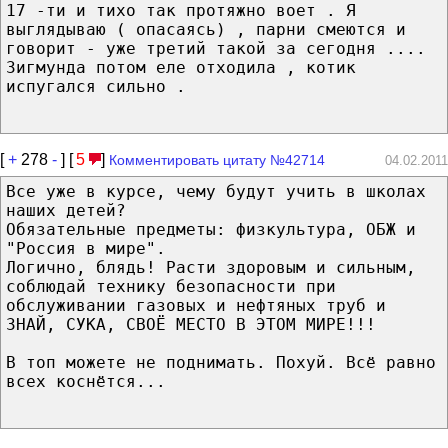
17 -ти и тихо так протяжно воет . Я
выглядываю ( опасаясь) , парни смеются и
говорит - уже третий такой за сегодня ....
Зигмунда потом еле отходила , котик
испугался сильно .
[
+
278
-
] [
5
]
Комментировать цитату №42714
04.02.2011
Все уже в курсе, чему будут учить в школах
наших детей?
Обязательные предметы: физкультура, ОБЖ и
"Россия в мире".
Логично, блядь! Расти здоровым и сильным,
соблюдай технику безопасности при
обслуживании газовых и нефтяных труб и
ЗНАЙ, СУКА, СВОЁ МЕСТО В ЭТОМ МИРЕ!!!
В топ можете не поднимать. Похуй. Всё равно
всех коснётся...