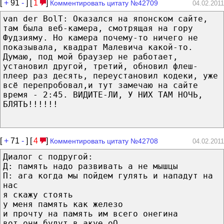
[
+
91
-
] [
1
]
Комментировать цитату №42709
04.02.2011
van der BolT: Оказался на японском сайте,
там была веб-камера, смотрящая на гору
Фудзияму. Но камера почему-то ничего не
показывала, квадрат Малевича какой-то.
Думаю, под мой браузер не работает,
установил другой, третий, обновил флеш-
плеер раз десять, переустановил кодеки, уже
всё перепробовал,и тут замечаю на сайте
время - 2:45. ВИДИТЕ-ЛИ, У НИХ ТАМ НОЧЬ,
БЛЯТЬ!!!!!!
[
+
71
-
] [
4
]
Комментировать цитату №42708
04.02.2011
Диалог с подругой:
Д: память надо развивать а не мышцы
П: ага когда мы пойдем гулять и нападут на
нас
я скажу стоять
у меня память как железо
и прочту на память им всего онегина
вот они будут в акуе оО