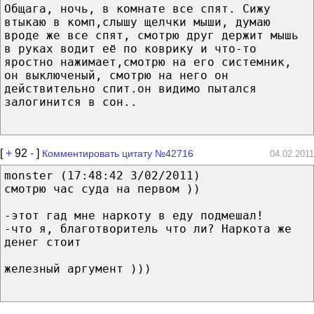
Общага, ночь, в комнате все спят. Сижу
втыкаю в комп,слышу щелчки мыши, думаю
вроде же все спят, смотрю друг держит мышь
в руках водит её по коврику и что-то
яростно нажимает,смотрю на его системник,
он выключеный, смотрю на него он
действительно спит.он видимо пытался
залогинится в сон..
[
+
92
-
]
Комментировать цитату №42716
04.02.2011
monster (17:48:42 3/02/2011)
смотрю час суда на первом ))
-этот гад мне наркоту в еду подмешал!
-что я, благотворитель что ли? Наркота же
денег стоит
железный аргумент )))