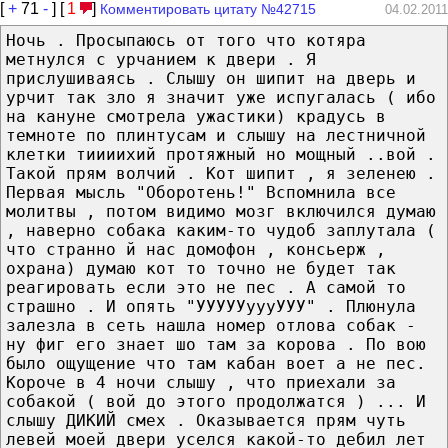
[
+
71
-
] [
1
]
Комментировать цитату №42715
04.02.2011
Ночь . Просыпаюсь от того что котяра
метнулся с урчанием к двери . Я
прислушиваясь . Слышу он шипит на дверь и
урчит так зло я значит уже испугалась ( ибо
на кануне смотрела ужастики) крадусь в
темноте по плинтусам и слышу на лестничной
клетки тиииихий протяжный но мощный ..вой .
Такой прям волчий . Кот шипит , я зеленею .
Первая мысль "Оборотень!" Вспомнила все
молитвы , потом видимо мозг включился думаю
, наверно собака каким-то чудоб заплутала (
что странно й нас домофон , консьерж ,
охрана) думаю кот то точно не будет так
реагировать если это не пес . А самой то
страшно . И опять "УУУУУуууУУУ" . Плюнула
залезла в сеть нашла номер отлова собак -
ну фиг его знает шо там за корова . По вою
было ощущение что там кабан воет а не пес.
Короче в 4 ночи слышу , что приехали за
собакой ( вой до этого продолжатся ) ... И
слышу ДИКИЙ смех . Оказывается прям чуть
левей моей двери уселся какой-то дебил лет