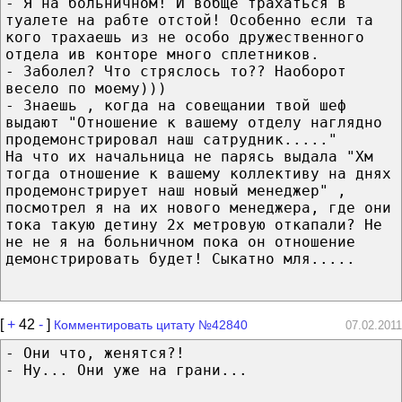
- Я на больничном! И вобще трахаться в
туалете на рабте отстой! Особенно если та
кого трахаешь из не особо дружественного
отдела ив конторе много сплетников.
- Заболел? Что стряслось то?? Наоборот
весело по моему)))
- Знаешь , когда на совещании твой шеф
выдают "Отношение к вашему отделу наглядно
продемонстрировал наш сатрудник....."
На что их начальница не парясь выдала "Хм
тогда отношение к вашему коллективу на днях
продемонстрирует наш новый менеджер" ,
посмотрел я на их нового менеджера, где они
тока такую детину 2х метровую откапали? Не
не не я на больничном пока он отношение
демонстрировать будет! Сыкатно мля.....
[
+
42
-
]
Комментировать цитату №42840
07.02.2011
- Они что, женятся?!
- Ну... Они уже на грани...