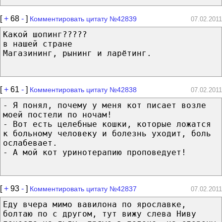
[
+
68
-
]
Комментировать цитату №42839
07.02.2011
Какой шопинг?????
в нашей стране
Магазининг, рынинг и ларётинг.
[
+
61
-
]
Комментировать цитату №42838
07.02.2011
- Я понял, почему у меня кот писает возле
моей постели по ночам!
- Вот есть целебные кошки, которые ложатся
к больному человеку и болезнь уходит, боль
ослабевает.
- А мой кот уринотерапию проповедует!
[
+
93
-
]
Комментировать цитату №42837
07.02.2011
Еду вчера мимо вавилона по ярославке,
болтаю по с другом, тут вижу слева Ниву