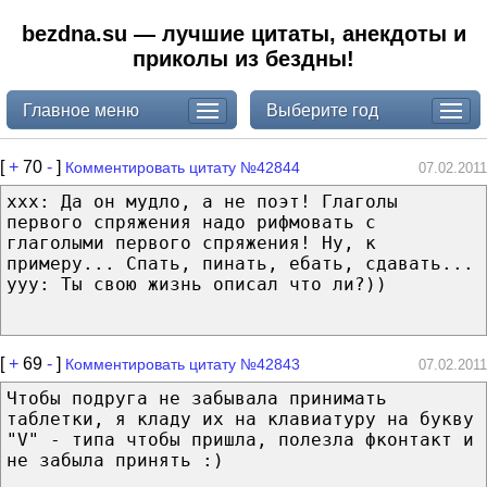
bezdna.su — лучшие цитаты, анекдоты и
приколы из бездны!
Главное меню
Выберите год
[
+
70
-
]
Комментировать цитату №42844
07.02.2011
xxx: Да он мудло, а не поэт! Глаголы
первого спряжения надо рифмовать с
глаголыми первого спряжения! Ну, к
примеру... Спать, пинать, ебать, сдавать...
yyy: Ты свою жизнь описал что ли?))
[
+
69
-
]
Комментировать цитату №42843
07.02.2011
Чтобы подруга не забывала принимать
таблетки, я кладу их на клавиатуру на букву
"V" - типа чтобы пришла, полезла фконтакт и
не забыла принять :)