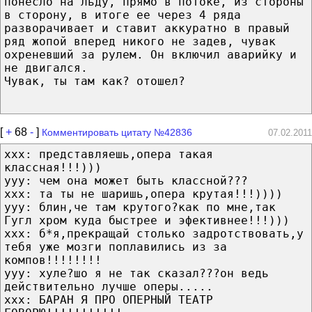
понесло на льду, прямо в потоке, из стороны
в сторону, в итоге ее через 4 ряда
разворачивает и ставит аккуратно в правый
ряд жопой вперед никого не задев, чувак
охреневший за рулем. Он включил аварийку и
не двигался.
Чувак, ты там как? отошел?
[
+
68
-
]
Комментировать цитату №42836
07.02.2011
ххх: представляешь,опера такая
классная!!!)))
ууу: чем она может быть классной???
ххх: та ты не шаришь,опера крутая!!!))))
ууу: блин,че там крутого?как по мне,так
Гугл хром куда быстрее и эфективнее!!!)))
ххх: б*я,прекращай столько задротствовать,у
тебя уже мозги поплавились из за
компов!!!!!!!!
ууу: хуле?шо я не так сказал???он ведь
действительно лучше оперы.....
ххх: БАРАН Я ПРО ОПЕРНЫЙ ТЕАТР