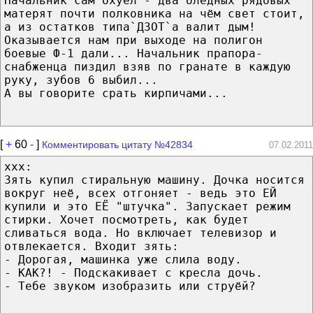
Начальник сам охуел - два бледных рядовых
матерят почти полковника на чём свет стоит,
а из остатков типа`ДЗОТ`а валит дым!
Оказывается нам при выходе на полигон
боевые Ф-1 дали... Начальник прапора-
снабженца пиздил взяв по гранате в каждую
руку, зубов 6 выбил...
А вы говорите срать кирпичами...
[
+
60
-
]
Комментировать цитату №42834
07.02.2011
xxx:
Зять купил стиральную машину. Дочка носится
вокруг неё, всех отгоняет - ведь это ЕЙ
купили и это ЕЁ "штучка". Запускает режим
стирки. Хочет посмотреть, как будет
сливаться вода. Но включает телевизор и
отвлекается. Входит зять:
- Дорогая, машинка уже слила воду.
- КАК?! - Подскакивает с кресла дочь.
- Тебе звуком изобразить или струёй?