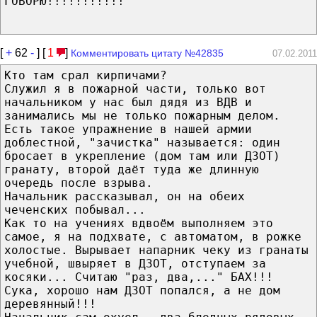
ГОВОРЮ!!!!!!!!!!!
[
+
62
-
] [
1
]
Комментировать цитату №42835
07.02.2011
Кто там срал кирпичами?
Служил я в пожарной части, только вот
начальником у нас был дядя из ВДВ и
занимались мы не только пожарным делом.
Есть такое упражнение в нашей армии
доблестной, "зачистка" называется: один
бросает в укрепление (дом там или ДЗОТ)
гранату, второй даёт туда же длинную
очередь после взрыва.
Начальник рассказывал, он на обеих
чеченских побывал...
Как то на учениях вдвоём выполняем это
самое, я на подхвате, с автоматом, в рожке
холостые. Вырывает напарник чеку из гранаты
учебной, швыряет в ДЗОТ, отступаем за
косяки... Считаю "раз, два,..." БАХ!!!
Сука, хорошо нам ДЗОТ попался, а не дом
деревянный!!!