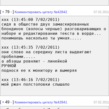
[
+
79
-
]
Комментировать цитату №42842
07.02.2011
ххх (13:45:00 7/02/2011)
сидя в обществе двух замаскированных
блондинок (волосы черные) разговаривающих о
наборе и редактировании текста в ворде...
понимаешь насколько ты умная.....
ххх (13:45:35 7/02/2011)
они слово на середину листа выдвигают
пробелами.....
а абзацы ровняют - линейкой
РУЧНОЙ
поднося ее к монитору и вымеряя
ххх (13:46:16 7/02/2011)
мой ржач полстоловки слышало
[
+
49
-
]
Комментировать цитату №42841
07.02.2011