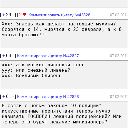
[
+
29
-
] [
2
]
Комментировать цитату №42828
07.02.2011
Ххх: Знаешь как делают настоящие мужики?
Ссорятся к 14, мирятся к 23 февраля, а к 8
марта бросают!!!
[
+
63
-
]
Комментировать цитату №42827
07.02.2011
ххх: а в москве ливневый снег
yyy: или снежный ливень?
xxx: Вежливый Сливень
[
+
61
-
]
Комментировать цитату №42826
07.02.2011
В связи с новым законом "О полиции"
искусственные препятствия теперь нужно
называть ГОСПОДИН лежачий полицейский? Или
теперь это будут лежачие милиционеры?