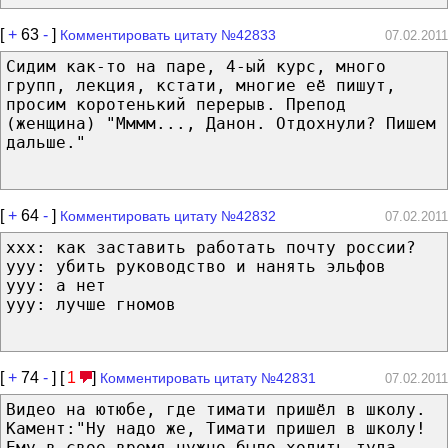
[
+
63
-
]
Комментировать цитату №42833
07.02.2011
Сидим как-то на паре, 4-ый курс, много
групп, лекция, кстати, многие её пишут,
просим коротенький перерыв. Препод
(женщина) "Мммм..., Данон. Отдохнули? Пишем
дальше."
[
+
64
-
]
Комментировать цитату №42832
07.02.2011
xxx: как заставить работать почту россии?
yyy: убить руководство и нанять эльфов
yyy: а нет
yyy: лучше гномов
[
+
74
-
] [
1
]
Комментировать цитату №42831
07.02.2011
Видео на ютюбе, где тимати пришёл в школу.
Камент:"Ну надо же, Тимати пришел в школу!
Ему в свое время нужно было ходить туда