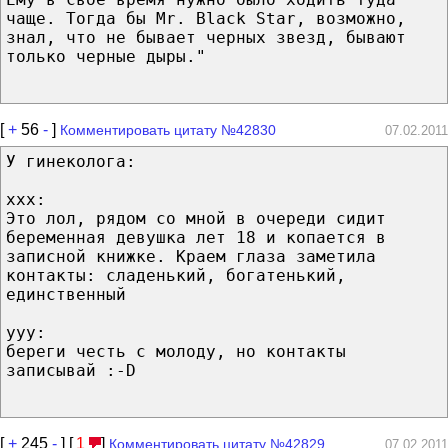
чаще. Тогда бы Mr. Black Star, возможно,
знал, что не бывает черных звезд, бывают
только черные дыры."
[
+
56
-
]
Комментировать цитату №42830
07.02.2011
У гинеколога:
xxx:
Это лол, рядом со мной в очереди сидит
беременная девушка лет 18 и копается в
записной книжке. Краем глаза заметила
контакты: сладенький, богатенький,
единственный
yyy:
береги честь с молоду, но контакты
записывай :-D
[
+
245
-
] [
1
]
Комментировать цитату №42829
07.02.2011