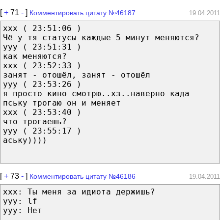
[
+
71
-
]
Комментировать цитату №46187
19.04.2011
xxx ( 23:51:06 )
Чё у тя статусы каждые 5 минут меняются?
yyy ( 23:51:31 )
как меняются?
xxx ( 23:52:33 )
занят - отошёл, занят - отошёл
yyy ( 23:53:26 )
я просто кино смотрю..хз..наверно када
пську трогаю он и меняет
xxx ( 23:53:40 )
что трогаешь?
yyy ( 23:55:17 )
аську))))
[
+
73
-
]
Комментировать цитату №46186
19.04.2011
xxx: Ты меня за идиота держишь?
yyy: lf
yyy: Нет