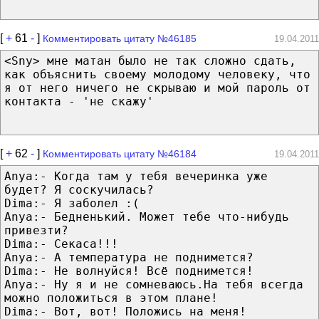
[
+
61
-
]
Комментировать цитату №46185
19.04.2011
<Sny> мне матан было не так сложно сдать,
как объяснить своему молодому человеку, что
я от него ничего не скрываю и мой пароль от
контакта - 'не скажу'
[
+
62
-
]
Комментировать цитату №46184
19.04.2011
Anya:- Когда там у тебя вечеринка уже
будет? Я соскучилась?
Dima:- Я заболел :(
Anya:- Бедненький. Может тебе что-нибудь
привезти?
Dima:- Секаса!!!
Anya:- А температура не поднимется?
Dima:- Не волнуйся! Всё поднимется!
Anya:- Ну я и не сомневаюсь.На тебя всегда
можно положиться в этом плане!
Dima:- Вот, вот! Положись на меня!