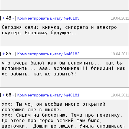
[
+
48
-
]
Комментировать цитату №46183
19.04.2011
Сегодня сели: книжка, сигарета и электро
скутер. Ненавижу будущее...
[
+
85
-
]
Комментировать цитату №46182
19.04.2011
что вчера было? как бы вспомнить... как бы
вспомнить... ааа, вспомнила!!! блиииин! как
же забыть, как же забыть?!
[
+
66
-
]
Комментировать цитату №46181
19.04.2011
xxx: Ты чо, он вообще много открытий
совершил еще в школе.
xxx: Сидим на биологию. Тема про генетику.
До этого про горох всякий там было,
цветочки.. Дошли до людей. Учила спрашивает