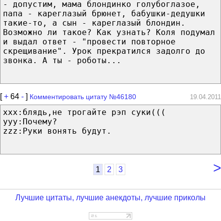
- допустим, мама блондинко голубоглазое,
папа - кареглазый брюнет, бабушки-дедушки
такие-то, а сын - кареглазый блондин.
Возможно ли такое? Как узнать? Коля подумал
и выдал ответ - "провести повторное
скрещивание". Урок прекратился задолго до
звонка. А ты - роботы...
[
+
64
-
]
Комментировать цитату №46180
19.04.2011
xxx:блядь,не трогайте рэп суки(((
yyy:Почему?
zzz:Руки вонять будут.
>
1
2
3
Лучшие цитаты, лучшие анекдоты, лучшие приколы