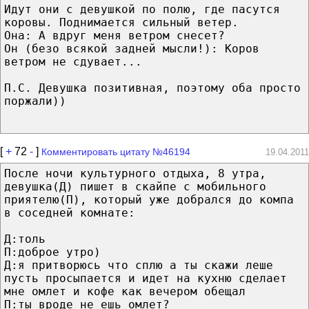
Идут они с девушкой по полю, где пасутся
коровы. Поднимается сильный ветер.
Она: А вдруг меня ветром снесет?
Он (безо всякой задней мысли!): Коров
ветром не сдувает...
П.С. Девушка позитивная, поэтому оба просто
поржали))
[
+
72
-
]
Комментировать цитату №46194
19.04.2011
После ночи культурного отдыха, 8 утра,
девушка(Д) пишет в скайпе с мобильного
приятелю(П), который уже добрался до компа
в соседней комнате:
Д:толь
П:доброе утро)
Д:я притворюсь что сплю а ты скажи леше
пусть просыпается и идет на кухню сделает
мне омлет и кофе как вечером обещал
П:ты вроде не ешь омлет?