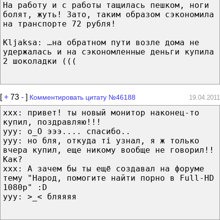
На работу и с работы тащилась пешком, ноги
болят, жуть! Зато, таким образом сэкономила
на транспорте 72 рубля!
Kljaksa: …на обратном пути возле дома не
удержалась и на сэкономленные деньги купила
2 шоколадки (((
[
+
73
-
]
Комментировать цитату №46188
19.04.2011
xxx: привет! ты новый монитор наконец-то
купил, поздравляю!!!
yyy: о_О эээ.... спасибо..
yyy: но бля, откуда ті узнал, я ж только
вчера купил, еще никому вообще не говорил!!
Как?
xxx: А зачем бы ты ещё создавал на форуме
тему "Народ, помогите найти порно в Full-HD
1080p" :D
yyy: >_< бляяяя