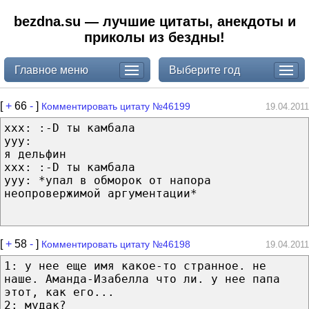
bezdna.su — лучшие цитаты, анекдоты и
приколы из бездны!
Главное меню
Выберите год
[
+
66
-
]
Комментировать цитату №46199
19.04.2011
xxx: :-D ты камбала
yyy:
я дельфин
xxx: :-D ты камбала
yyy: *упал в обморок от напора
неопровержимой аргументации*
[
+
58
-
]
Комментировать цитату №46198
19.04.2011
1: у нее еще имя какое-то странное. не
наше. Аманда-Изабелла что ли. у нее папа
этот, как его...
2: мудак?