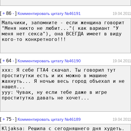
[
+
86
-
]
Комментировать цитату №46191
19.04.2011
Мальчики, запомните - если женщина говорит
"Меня никто не любит..."( как вариант "У
меня нет секса"), она ВСЕГДА имеет в виду
кого-то конкретного!!!
[
+
64
-
]
Комментировать цитату №46190
19.04.2011
xxx: Я себе ГТА4 скачал. Ты говорил тут
проститутки есть и их можно в машине
жахнуть... Я ночью весь город объехал и не
нашел...
yyy: Чувак, ну если тебе даже в игре
проститутка давать не хочет...
[
+
75
-
]
Комментировать цитату №46189
19.04.2011
Kljaksa: Решила с сегодняшнего дня худеть.