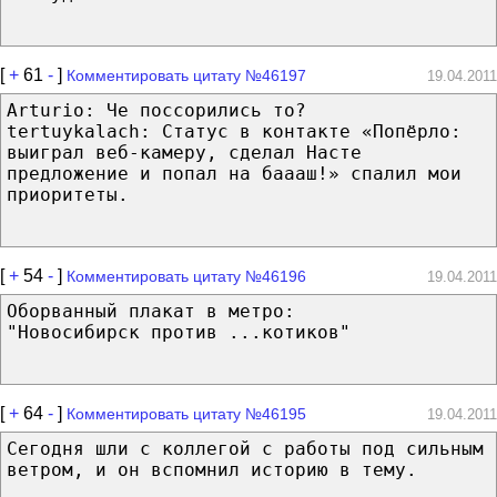
[
+
61
-
]
Комментировать цитату №46197
19.04.2011
Arturio: Че поссорились то?
tertuykalach: Статус в контакте «Попёрло:
выиграл веб-камеру, сделал Насте
предложение и попал на баааш!» спалил мои
приоритеты.
[
+
54
-
]
Комментировать цитату №46196
19.04.2011
Оборванный плакат в метро:
"Новосибирск против ...котиков"
[
+
64
-
]
Комментировать цитату №46195
19.04.2011
Сегодня шли с коллегой с работы под сильным
ветром, и он вспомнил историю в тему.