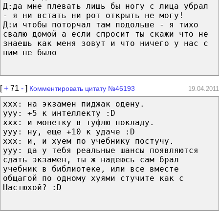
Д:да мне плевать лишь бы ногу с лица убрал
- я ни встать ни рот открыть не могу!
Д:и чтобы поторчал там подольше - я тихо
свалю домой а если спросит ты скажи что не
знаешь как меня зовут и что ничего у нас с
ним не было
[
+
71
-
]
Комментировать цитату №46193
19.04.2011
xxx: на экзамен пиджак одену.
yyy: +5 к интеллекту :D
xxx: и монетку в туфлю покладу.
yyy: ну, еще +10 к удаче :D
xxx: и, и хуем по учебнику постучу.
yyy: да у тебя реальные шансы появляются
сдать экзамен, ты ж надеюсь сам брал
учебник в библиотеке, или все вместе
общагой по одному хуями стучите как с
Настюхой? :D