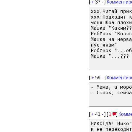
[
+
37
-
]
Комментир
xxx:Читай прик
xxx:Подходит к
меня Юра плохи
Машка "Каким??
Ребёнок "Козяв
Машка на нерва
пустякам"
Ребёнок "...еб
Машка "...???
[
+
59
-
]
Комментир
- Мама, а моро
- Сынок, сейча
[
+
41
-
] [
1
]
Комме
НИКОГДА! Никог
и не переводит