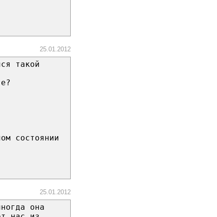
25.01.2012
лся такой
те?
ном состоянии
я
25.01.2012
иногда она
ет нас из