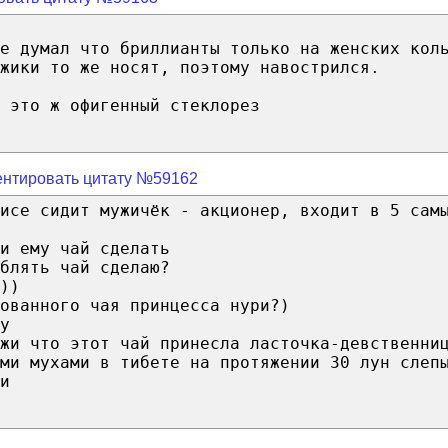
е думал что бриллианты только на женских кол
жики то же носят, поэтому навострился.
 это ж офигенный стеклорез
нтировать цитату №59162
исе сидит мужичёк - акционер, входит в 5 сам
и ему чай сделать
блять чай сделаю?
))
ованного чая принцесса нури?)
у
жи что этот чай принесла ласточка-девственни
ми мухами в тибете на протяжении 30 лун слеп
и