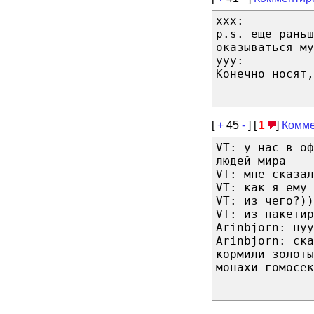
xxx:
p.s. еще раньш
оказываться му
yyy:
Конечно носят,
[
+
45
-
] [
1
]
Комме
VT: у нас в оф
людей мира
VT: мне сказал
VT: как я ему 
VT: из чего?))
VT: из пакетир
Arinbjorn: нуу
Arinbjorn: ска
кормили золоты
монахи-гомосек