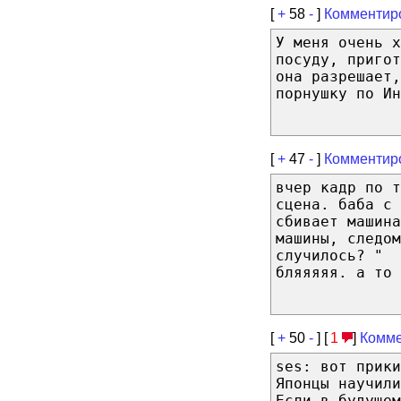
[
+
58
-
]
Комментир
У меня очень х
посуду, пригот
она разрешает,
порнушку по Ин
[
+
47
-
]
Комментир
вчер кадр по т
сцена. баба с 
сбивает машина
машины, следом
случилось? "
бляяяяя. а то 
[
+
50
-
] [
1
]
Комме
ses: вот прики
Японцы научил
Если в будущем