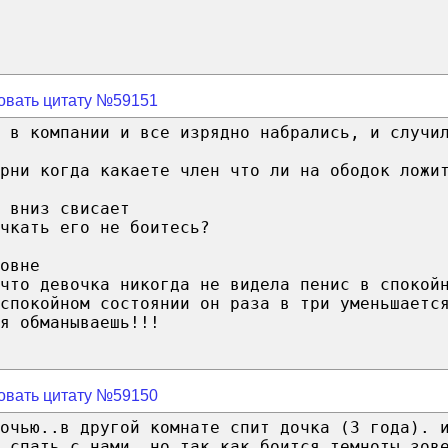
овать цитату №59151
 в компании и все изрядно набрались, и случи
рни когда какаете член что ли на ободок ложи
 вниз свисает
чкать его не боитесь?
овне
 что девочка никогда не видела пенис в спокой
спокойном состоянии он раза в три уменьшаетс
я обманываешь!!!
овать цитату №59150
очью..в другой комнате спит дочка (3 года). 
 спать с нами..но так как боится темноты зов