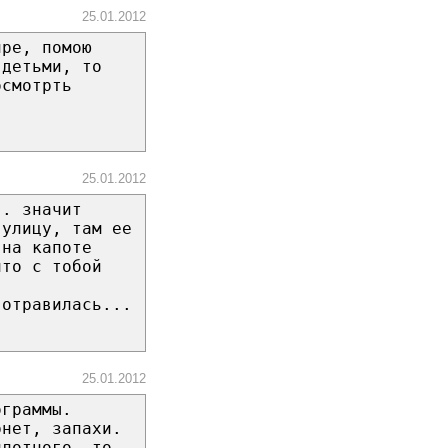
25.01.2012
ире, помою
 детьми, то
осмотрть
25.01.2012
.. значит
 улицу, там ее
 на капоте
что с тобой
 отравилась...
25.01.2012
ограммы.
рнет, запахи.
плотного, то