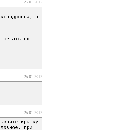
25.01.2012
ександровна, а
т бегать по
25.01.2012
25.01.2012
рывайте крышку
главное, при