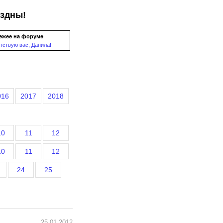
ездны!
ежее на форуме
тствую вас, Данила!
016
2017
2018
10
11
12
10
11
12
24
25
25.01.2012