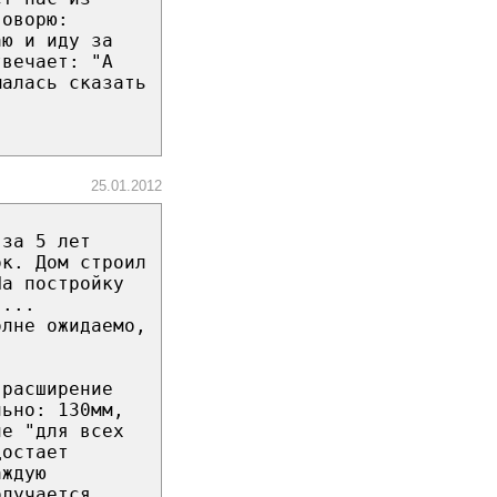
говорю:
аю и иду за
твечает: "А
малась сказать
25.01.2012
 за 5 лет
ок. Дом строил
На постройку
....
олне ожидаемо,
(расширение
льно: 130мм,
ие "для всех
достает
аждую
олучается