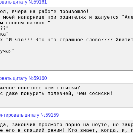
овать цитату №59161
ол, вчера на работе произошло!
 моей напарнице при родителях и жалуется "Ал
м словом назвал!"
??"
ка"
х "И что??? Это что страшное слово???? Хвати
учая"
овать цитату №59160
женое полезнее чем сосиски?
с даже покурить полезней, чем сосиски!
нтировать цитату №59159
да, закончив просмотр порно на ноуте, не зак
е его в спящиий режим! Кто знает, когда, и, 