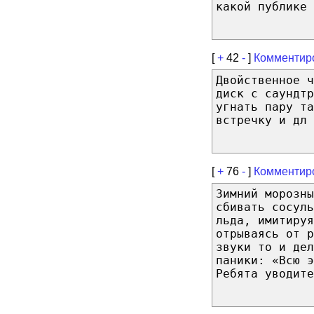
какой публике 
[
+
42
-
]
Комментир
Двойственное ч
диск с саундт
угнать пару та
встречку и дл 
[
+
76
-
]
Комментир
Зимний морозны
сбивать сосуль
льда, имитируя
отрываясь от р
звуки то и дел
паники: «Всю э
Ребята уводите