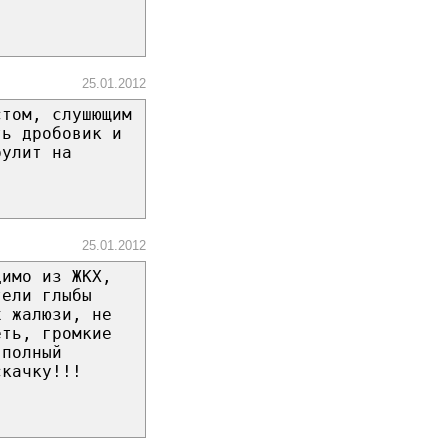
25.01.2012
стом, слушющим
ть дробовик и
рулит на
25.01.2012
димо из ЖКХ,
тели глыбы
х жалюзи, не
еть, громкие
 полный
скачку!!!