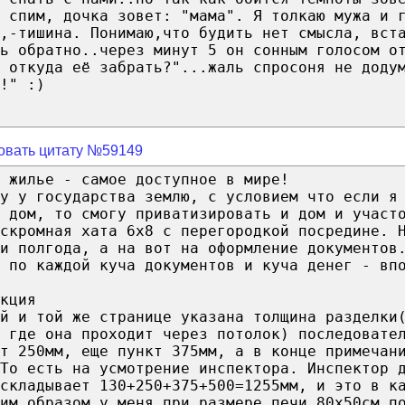
 спим, дочка зовет: "мама". Я толкаю мужа и 
,-тишина. Понимаю,что будить нет смысла, вст
ь обратно..через минут 5 он сонным голосом о
 откуда её забрать?"...жаль спросоня не доду
!" :)
овать цитату №59149
 жилье - самое доступное в мире!
у у государства землю, с условием что если я
 дом, то смогу приватизировать и дом и участ
скромная хата 6х8 с перегородкой посредине. 
и полгода, а на вот на оформление документов
 по каждой куча документов и куча денег - вп
кция
й и той же странице указана толщина разделки
 где она проходит через потолок) последовате
т 250мм, еще пункт 375мм, а в конце примечан
То есть на усмотрение инспектора. Инспектор 
складывает 130+250+375+500=1255мм, и это в к
им образом у меня при размере печи 80х50см п