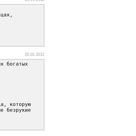
ьцах,
25.01.2012
ых богатых
ца, которую
ые безрукие