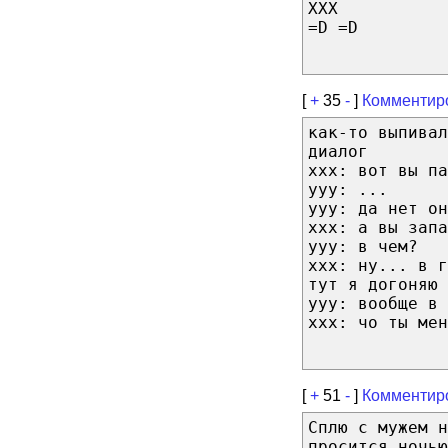
XXX
=D =D
[
+
35
-
]
Комментир
как-то выпивал
диалог
xxx: вот вы па
yyy: ...
yyy: да нет он
xxx: а вы запа
yyy: в чем?
xxx: ну... в г
тут я догоняю
yyy: вообще в 
xxx: чо ты мен
[
+
51
-
]
Комментир
Сплю с мужем н
просится ночью