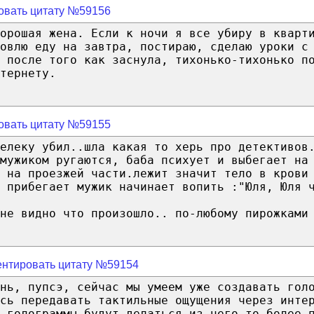
овать цитату №59156
орошая жена. Если к ночи я все убиру в кварт
овлю еду на завтра, постираю, сделаю уроки с
 после того как заснула, тихонько-тихонько п
тернету.
овать цитату №59155
елеку убил..шла какая то херь про детективов
мужиком ругаются, баба психует и выбегает на
 на проезжей части.лежит значит тело в крови
 прибегает мужик начинает вопить :"Юля, Юля 
не видно что произошло.. по-любому пирожками
нтировать цитату №59154
нь, пупсэ, сейчас мы умеем уже создавать гол
ись передавать тактильные ощущения через инте
 голограммы будут делаться из чего то более 