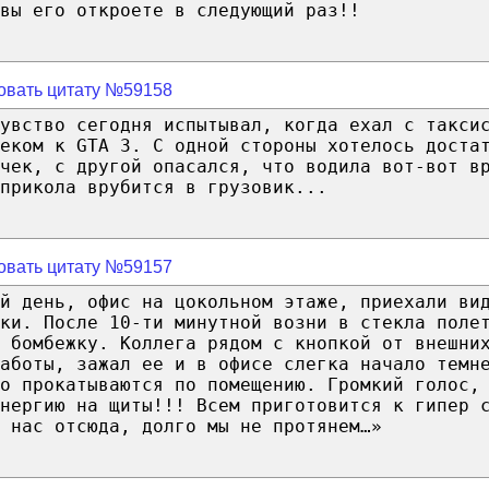
вы его откроете в следующий раз!!
овать цитату №59158
увство сегодня испытывал, когда ехал с такси
реком к GTA 3. С одной стороны хотелось доста
чек, с другой опасался, что водила вот-вот в
прикола врубится в грузовик...
овать цитату №59157
й день, офис на цокольном этаже, приехали ви
ки. После 10-ти минутной возни в стекла поле
 бомбежку. Коллега рядом с кнопкой от внешни
аботы, зажал ее и в офисе слегка начало темн
о прокатываются по помещению. Громкий голос,
нергию на щиты!!! Всем приготовится к гипер 
 нас отсюда, долго мы не протянем…»