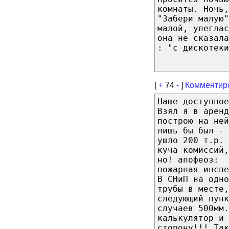
комнаты. Ночь,
"Забери малую"
малой, улеглас
она не сказала
: "с дискотеки
[
+
74
-
]
Комментир
Наше доступное
Взял я в аренд
построю на ней
лишь бы был - 
ушло 200 т.р. 
куча комиссий,
но! апофеоз:
пожарная инспе
В СНиП на одно
трубы в месте,
следующий пунк
случаев 500мм.
калькулятор и 
сторону!!! Так