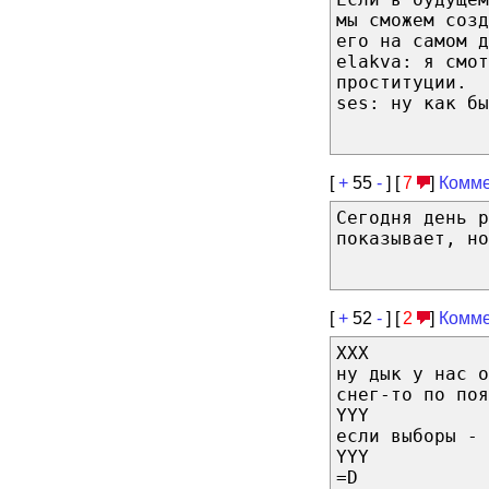
мы сможем соз
его на самом д
elakva: я смот
проституции.
ses: ну как бы
[
+
55
-
] [
7
]
Комме
Сегодня день 
показывает, но
[
+
52
-
] [
2
]
Комме
XXX
ну дык у нас о
снег-то по поя
YYY
если выборы - 
YYY
=D