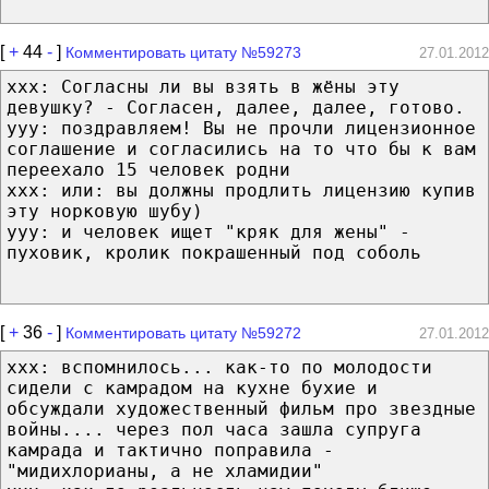
[
+
44
-
]
Комментировать цитату №59273
27.01.2012
ххх: Согласны ли вы взять в жёны эту
девушку? - Согласен, далее, далее, готово.
­yyy: поздравляем! Вы не прочли лицензионное
соглашение и согласились на то что бы к вам
переехало 15 человек родни
­xxx: или: вы должны продлить лицензию купив
эту норковую шубу)
­yyy: и человек ищет "кряк для жены" -
пуховик, кролик покрашенный под соболь
[
+
36
-
]
Комментировать цитату №59272
27.01.2012
ххх: вспомнилось... как-то по молодости
сидели с камрадом на кухне бухие и
обсуждали художественный фильм про звездные
войны.... через пол часа зашла супруга
камрада и тактично поправила -
"мидихлорианы, а не хламидии"