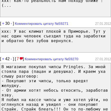
xxx: как-то реальность нам походу ближе :
(...
[
+
30
-
]
Комментировать цитату №59271
27.01.2012
ххх: У вас климат плохой в Приморье. Тут у
нас один человек съездил туда на заработки
и обратно без зубов вернулся.
[
+
42
-
] [
7
]
Комментировать цитату №59270
27.01.2012
В магазине покупал чипсы Pringles. За мной
стояла пара (пацан и девушка). И краем уха
слышу разговор:
- Покупают эти чипсы, только вредят
желудку.
- От армии хотят небось откосить, заработав
язву.
Я побил на кассе чипсы и уже хотел уйти, но
оглянулся назад и увидел - они покупают
Страйк. Страйк блеать!!! Он то по-любому не