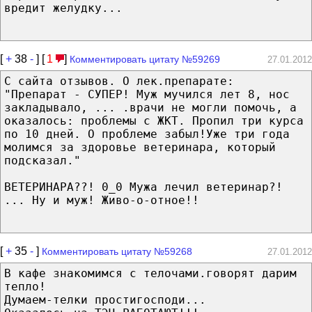
вредит желудку...
[
+
38
-
] [
1
]
Комментировать цитату №59269
27.01.2012
С сайта отзывов. О лек.препарате:
"Препарат - СУПЕР! Муж мучился лет 8, нос
закладывало, ... .врачи не могли помочь, а
оказалось: проблемы с ЖКТ. Пропил три курса
по 10 дней. О проблеме забыл!Уже три года
молимся за здоровье ветеринара, который
подсказал."
ВЕТЕРИНАРА??! 0_0 Мужа лечил ветеринар?!
... Ну и муж! Живо-о-отное!!
[
+
35
-
]
Комментировать цитату №59268
27.01.2012
В кафе знакомимся с телочами.говорят дарим
тепло!
Думаем-телки простигосподи...