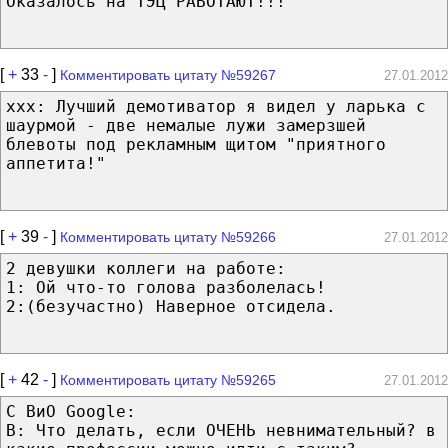
Оказалось на ТЭЦ РАБОТАЮТ!!!
[
+
33
-
]
Комментировать цитату №59267
27.01.2012
ххх: Лучший демотиватор я видел у ларька с
шаурмой - две немалые лужи замерзшей
блевоты под рекламным щитом "приятного
аппетита!"
[
+
39
-
]
Комментировать цитату №59266
27.01.2012
2 девушки коллеги на работе:
1: Ой что-то голова разболелась!
2:(безучастно) Наверное отсидела.
[
+
42
-
]
Комментировать цитату №59265
27.01.2012
C ВиО Google:
В: Что делать, если ОЧЕНЬ невнимательный? в