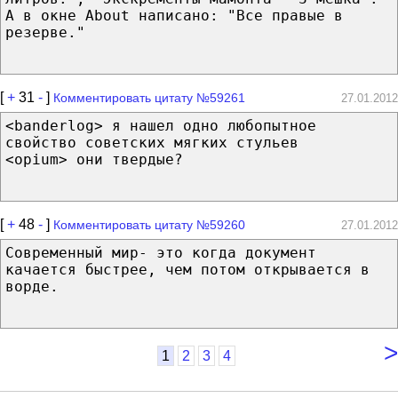
А в окне About написано: "Все правые в
резерве."
[
+
31
-
]
Комментировать цитату №59261
27.01.2012
<banderlog> я нашел одно любопытное
свойство советских мягких стульев
<opium> они твердые?
[
+
48
-
]
Комментировать цитату №59260
27.01.2012
Современный мир- это когда документ
качается быстрее, чем потом открывается в
ворде.
>
1
2
3
4