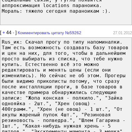
аппроксимация locations параноика.
Мораль: тяжело сегодня параноикам :).
[
+
44
-
]
Комментировать цитату №59262
27.01.2012
Rus_ик: Скачал прогу по типу напоминалки.
Там есть возможность создавать базу товаров
и цен на них, для того, чтобы в дальнейшем
просто выбирать из списка, что тебе нужно
купить. Естественно всё это можно
редактировать и менять цены (если они
изменились). Но сейчас не об этом. Прогеры
были видимо приколисты потому, что сразу
после инсталляции проги, в базе товаров в
качестве примера обнаружились следующие
записи: "Жопа конская - полкило.", "Зайка
однояйка - 2шт.", "Хрен (овощ) -
400грамм.", "Хрен (не овощ) - 1 шт.", "От
акулы жареный пупок 4шт.", "Резиновая
резиновость - полведра.", "Шлем Гагарина -
1шт.", "Какая-нибудь нужная хрень - 5
литров.", "Экскременты мамонта - 3 мешка".