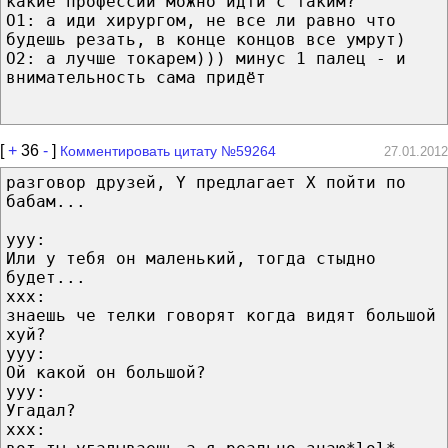
какие профессии можно идти с таким?
О1: а иди хирургом, не все ли равно что
будешь резать, в конце концов все умрут)
О2: а лучше токарем))) минус 1 палец - и
внимательность сама придёт
[
+
36
-
]
Комментировать цитату №59264
27.01.2012
разговор друзей, Y предлагает X пойти по
бабам...
yyy:
Или у тебя он маленький, тогда стыдно
будет...
xxx:
знаешь че телки говорят когда видят большой
хуй?
yyy:
Ой какой он большой?
yyy:
Угадал?
xxx: