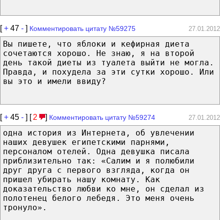
[
+
47
-
]
Комментировать цитату №59275
27.01.2012
Вы пишете, что яблоки и кефирная диета
сочетаются хорошо. Не знаю, я на второй
день такой диеты из туалета выйти не могла.
Правда, и похудела за эти сутки хорошо. Или
вы это и имели ввиду?
[
+
45
-
] [
2
]
Комментировать цитату №59274
27.01.2012
одна история из Интернета, об увлечении
наших девушек египетскими парнями,
персоналом отелей. Одна девушка писала
приблизительно так: «Салим и я полюбили
друг друга с первого взгляда, когда он
пришел убирать нашу комнату. Как
доказательство любви ко мне, он сделал из
полотенец белого лебедя. Это меня очень
тронуло».