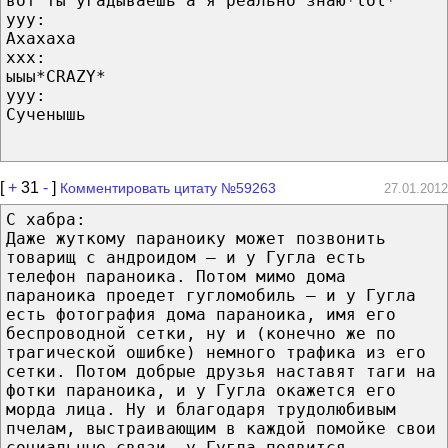
вот ты угадываешь а я реально знаю*lol*
yyy:
Ахахаха
xxx:
ыыы*CRAZY*
yyy:
Сученышь
[
+
31
-
]
Комментировать цитату №59263
27.01.2012
С хабра:
Даже жуткому параноику может позвонить
товарищ с андроидом — и у Гугла есть
телефон параноика. Потом мимо дома
параноика проедет гугломобиль — и у Гугла
есть фотография дома параноика, имя его
беспроводной сетки, ну и (конечно же по
трагической ошибке) немного трафика из его
сетки. Потом добрые друзья наставят таги на
фотки параноика, и у Гугла окажется его
морда лица. Ну и благодаря трудолюбивым
пчелам, выстраивающим в каждой помойке свои
социальные связи, у Гугла появится