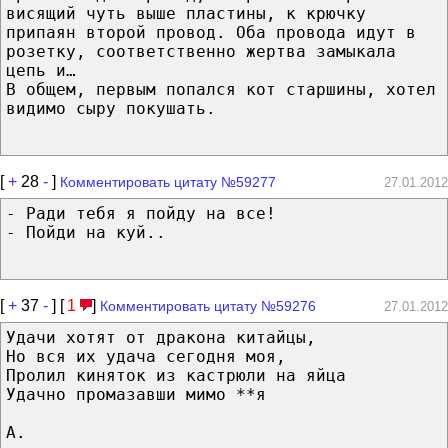
висящий чуть выше пластины, к крючку
припаян второй провод. Оба провода идут в
розетку, соответственно жертва замыкала
цепь и…
В общем, первым попался кот старшины, хотел
видимо сыру покушать.
[
+
28
-
]
Комментировать цитату №59277
27.01.2012
- Ради тебя я пойду на все!
- Пойди на куй..
[
+
37
-
] [
1
]
Комментировать цитату №59276
27.01.2012
Удачи хотят от дракона китайцы,
Но вся их удача сегодня моя,
Пролил киняток из кастрюли на яйца
Удачно промазавши мимо **я
А.