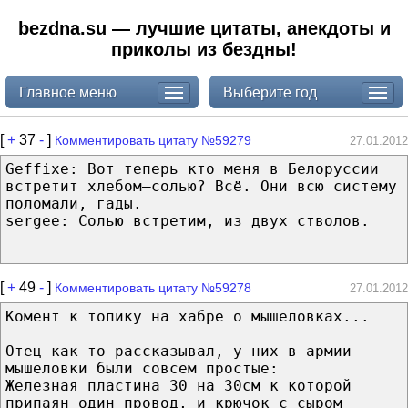
bezdna.su — лучшие цитаты, анекдоты и
приколы из бездны!
Главное меню
Выберите год
[
+
37
-
]
Комментировать цитату №59279
27.01.2012
Geffixe: Вот теперь кто меня в Белоруссии
встретит хлебом–солью? Всё. Они всю систему
поломали, гады.
sergee: Солью встретим, из двух стволов.
[
+
49
-
]
Комментировать цитату №59278
27.01.2012
Комент к топику на хабре о мышеловках...
Отец как-то рассказывал, у них в армии
мышеловки были совсем простые:
Железная пластина 30 на 30см к которой
припаян один провод, и крючок с сыром