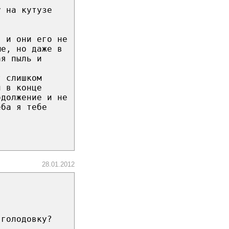
у на кутузе
, и они его не
ме, но даже в
ая пыль и
т слишком
и в конце
одолжение и не
еба я тебе
28.01.2012
 голодовку?