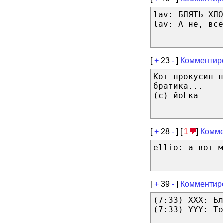
lav: БЛЯТЬ ХЛО
lav: А не, все
[
+
23
-
]
Комментир
Кот прокусил п
братика...
(с) йоLка
[
+
28
-
] [
1
]
Комме
ellio: а вот м
[
+
39
-
]
Комментир
(7:33) XXX: Бл
(7:33) YYY: То