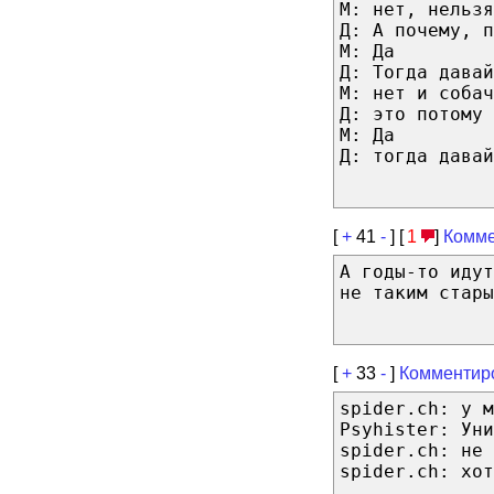
М: нет, нельзя
Д: А почему, п
М: Да
Д: Тогда давай
М: нет и собач
Д: это потому 
М: Да
Д: тогда давай
[
+
41
-
] [
1
]
Комме
А годы-то идут
не таким стары
[
+
33
-
]
Комментир
spider.ch: у м
Psyhister: Уни
spider.ch: не
spider.ch: хот