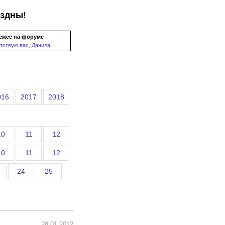
ездны!
ежее на форуме
тствую вас, Данила!
016
2017
2018
10
11
12
10
11
12
24
25
28.01.2012