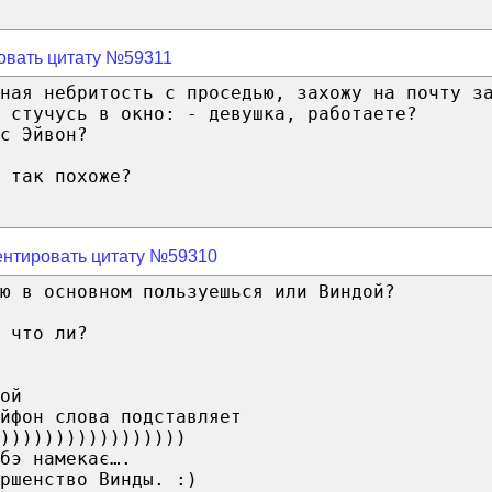
овать цитату №59311
ная небритость с проседью, захожу на почту з
 стучусь в окно: - девушка, работаете?
с Эйвон?
 так похоже?
нтировать цитату №59310
ю в основном пользуешься или Виндой?
 что ли?
ой
йфон слова подставляет
)))))))))))))))))
бэ намекає….
ршенство Винды. :)