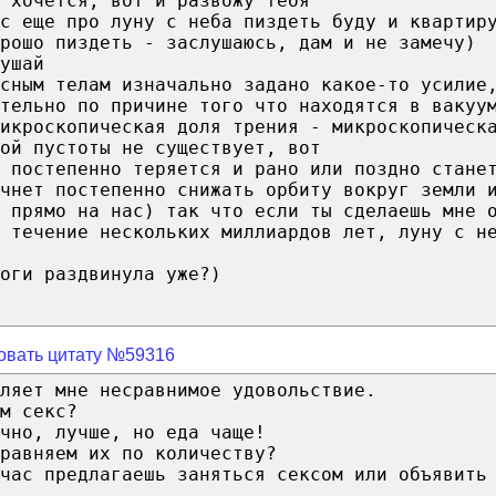
 хочется, вот и развожу тебя
с еще про луну с неба пиздеть буду и квартир
рошо пиздеть - заслушаюсь, дам и не замечу)
ушай
сным телам изначально задано какое-то усилие
ительно по причине того что находятся в вакуу
икроскопическая доля трения - микроскопическ
ой пустоты не существует, вот
 постепенно теряется и рано или поздно стане
чнет постепенно снижать орбиту вокруг земли 
 прямо на нас) так что если ты сделаешь мне 
 течение нескольких миллиардов лет, луну с н
оги раздвинула уже?)
овать цитату №59316
ляет мне несравнимое удовольствие.
м секс?
чно, лучше, но еда чаще!
равняем их по количеству?
час предлагаешь заняться сексом или объявить