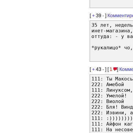
[
+
39
-
]
Комментир
35 лет, недель
инет-магазина,
оттуда: - у ва
*рукалицо* чо,
[
+
43
-
] [
1
]
Комме
111: Ты Макось
222: Амебой
111: Линуксом,
222: Умелой!
222: Виолой
222: Бля! Винд
222: Извини, а
111: :))))))))
111: Айфон каг
111: На несове