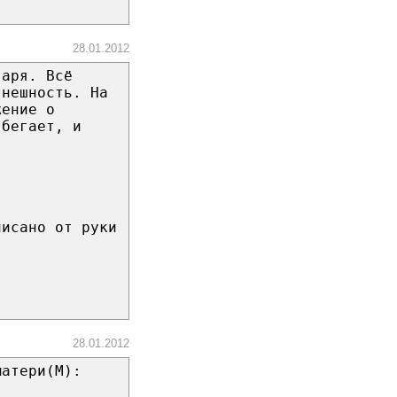
28.01.2012
таря. Всё
внешность. На
жение о
вбегает, и
писано от руки
28.01.2012
матери(М):