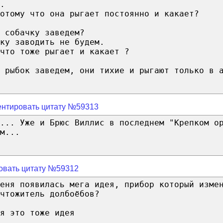
.
отому что она рыгает постоянно и какает?
 собачку заведем?
ку заводить не будем.
что тоже рыгает и какает ?
 рыбок заведем, они тихие и рыгают только в 
нтировать цитату №59313
... Уже и Брюс Виллис в последнем "Крепком о
м...
овать цитату №59312
еня появилась мега идея, прибор который изме
чтожитель долбоёбов?
я это тоже идея