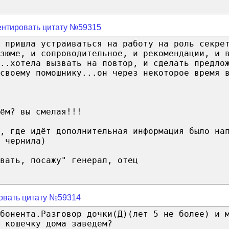
нтировать цитату №59315
 пришла устраиваться на работу на роль секре
езюме, и сопроводительное, и рекомендации, и 
..хотела вызвать на повтор, и сделать предло
своему помошнику...он через некоторое время 
ём? вы смелая!!!
, где идёт дополнительная информация было на
 чернила)
вать, посажу" генерал, отец
овать цитату №59314
бонента.Разговор дочки(Д)(лет 5 не более) и 
 кошечку дома заведем?