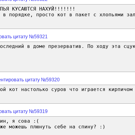
ПЬЯ КУСАЮТСЯ НАХУЙ!!!!!!!
 в порядке, просто кот в пакет с хлопьями за
овать цитату №59321
оследний в доме презерватив. По ходу эта сцу
нтировать цитату №59320
ой кот настолько суров что играется кирпичом
овать цитату №59319
ин, я сова :(
же можешь плюнуть себе на спину? :)