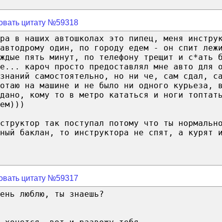
овать цитату №59318
ра в наших автошколах это пипец, меня инстру
 автодрому один, по городу едем - он спит леж
ждые пять минут, по телефону трещит и с*ать 
се... кароч просто предоставлял мне авто для 
 знаний самостоятельно, но ни че, сам сдал, с
ботаю на машине и не было ни одного курьеза, 
дано, кому то в метро кататься и ноги топтат
ем)))
структор так поступал потому что ты нормальн
ный баклан, то инструктора не спят, а курят 
овать цитату №59317
ень люблю, ты знаешь?