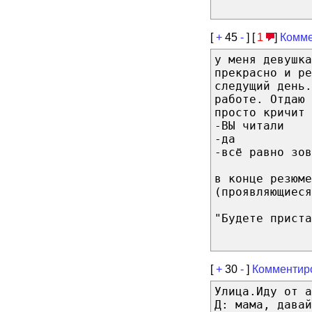
[
+
45
-
] [
1
]
Комме
у меня девушка
прекрасно и р
следущий день.
работе. Отдаю 
просто кричит
-ВЫ читали
-да
-всё равно зов
в конце резюме
(проявляющиеся
"Будете приста
[
+
30
-
]
Комментир
Улица.Иду от а
Д: мама, давай