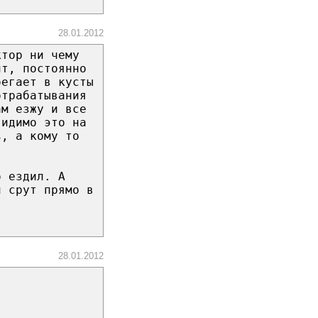
28.01.2012
ктор ни чему
ит, постоянно
бегает в кусты
отрабатывания
ам езжу и все
видимо это на
ь, а кому то
о ездил. А
и срут прямо в
28.01.2012