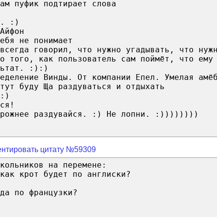
ам пуфик подтирает слова
. :)
Айфон
ебя не понимает
всегда говорил, что нужно угадывать, что нуж
о того, как пользователь сам поймёт, что ему
ьтат. :):)
еделение Винды. От компании Епел. Умелая амё
тут буду Ща раздуваться и отдыхать
:)
ся!
орожнее раздувайся. :) Не лопни. :))))))))
нтировать цитату №59309
кольников на перемене:
как крот будет по англиски?
да по французки?