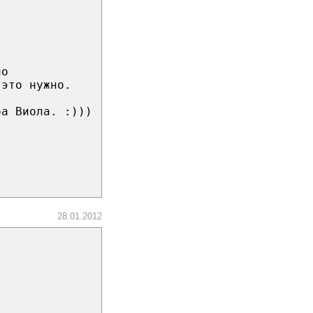
но
 это нужно.
ба Виола. :)))
28.01.2012