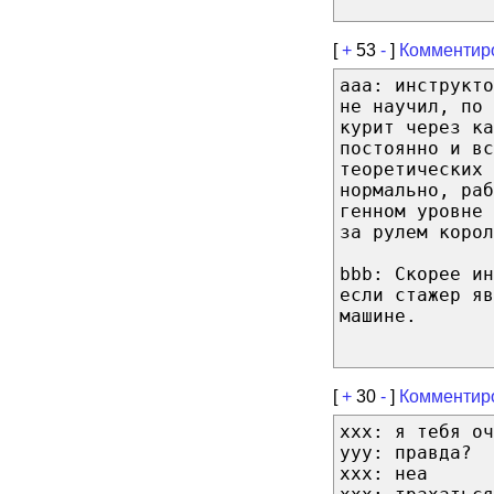
[
+
53
-
]
Комментир
aaa: инструкто
не научил, по
курит через ка
постоянно и в
теоретических
нормально, ра
генном уровне 
за рулем корол
bbb: Скорее ин
если стажер яв
машине.
[
+
30
-
]
Комментир
xxx: я тебя оч
yyy: правда?
xxx: неа