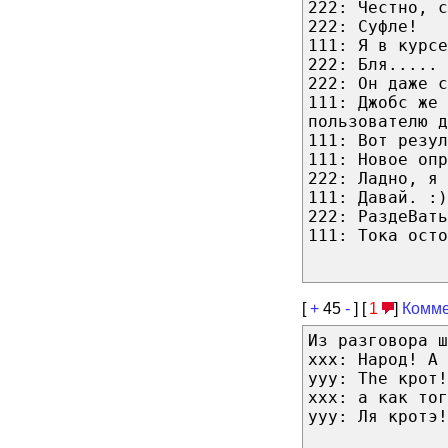
222: Честно, с
222: Суфле!
111: Я в курсе
222: Бля..... 
222: Он даже с
111: Джобс же 
пользователю д
111: Вот резул
111: Новое опр
222: Ладно, я 
111: Давай. :)
222: РаздеВать
111: Тока ост
[
+
45
-
] [
1
]
Комме
Из разговора ш
ххх: Народ! А 
ууу: The крот!
ххх: а как тог
ууу: Ля кротэ!