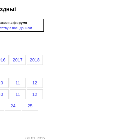
ездны!
ежее на форуме
тствую вас, Данила!
016
2017
2018
10
11
12
10
11
12
24
25
04.01.2012