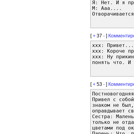
Я: Нет. И я пр
М: Ааа....
Отворачивается
[
+
37
-
]
Комментир
ххх: Привет...
ххх: Короче пр
ххх: Ну прики
понять что. И 
[
+
53
-
]
Комментир
Постновогодня
Привел с собой
знаком не был,
оправдывает св
Сестра: Малень
только не отда
цветами под ок
Парень: Что, п