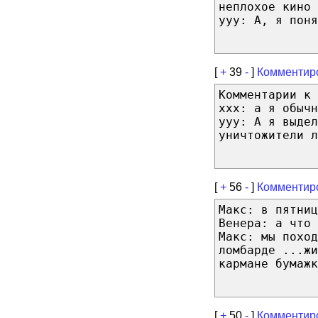
неплохое кино 
yyy: А, я поня
[
+
39
-
]
Комментир
Комментарии к 
ххх: а я обычн
yyy: А я выдел
уничтожители л
[
+
56
-
]
Комментир
Макс: в пятниц
Венера: а что 
Макс: мы поход
ломбарде ...жи
кармане бумажк
[
+
50
-
]
Комментир