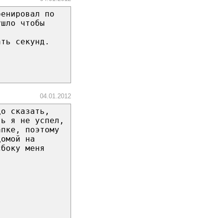
ренировал по
ушло чтобы
ать секунд.
04.01.2012
до сказать,
ть я не успел,
апке, поэтому
домой на
сбоку меня