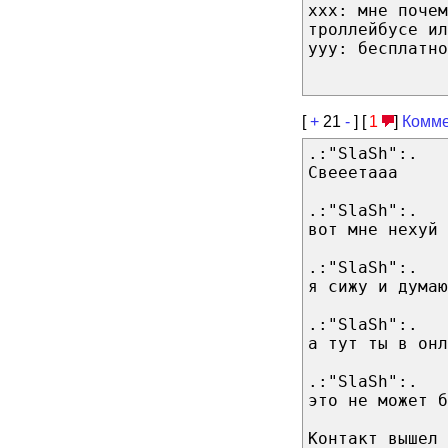
ххх: мне почем
троллейбусе ил
ууу: бесплатно
[
+
21
-
] [
1
]
Комме
.:"SlaSh":.
Свееетааа
.:"SlaSh":.
вот мне нехуй 
.:"SlaSh":.
я сижу и думаю
.:"SlaSh":.
а тут ты в онл
.:"SlaSh":.
это не может б
Контакт вышел 