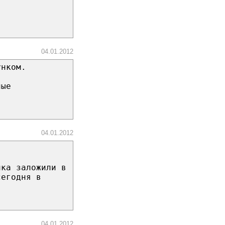
04.01.2012
унком.
ные
04.01.2012
ика заложили в
сегодня в
(
04.01.2012