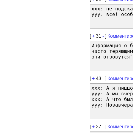
xxx: не подска
yyy: все! особ
[
+
31
-
]
Комментир
Информация о б
часто теряющим
они отзовутся"
[
+
43
-
]
Комментир
xxx: А я пиццо
yyy: А мы вчер
xxx: А что был
yyy: Позавчера
[
+
37
-
]
Комментир