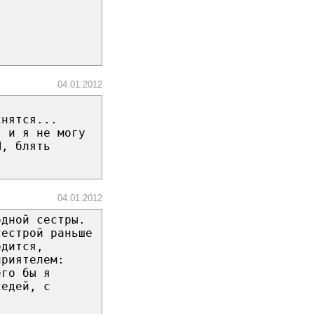
04.01.2012
снятся...
т и я не могу
М, блять
04.01.2012
одной сестры.
сестрой раньше
одится,
приятелем:
его бы я
седей, с