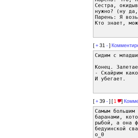
Сестра, окиды
нужно? (ну да,
Парень: Я возь
Кто знает, мож
[
+
31
-
]
Комментир
Сидим с младши
Конец. Залетае
- Скайрим како
И убегает.
[
+
39
-
] [
1
]
Комме
Самым большим 
баранами, кото
рыбой, а она ф
бедуинской сва
o_0