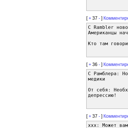
[
+
37
-
]
Комментир
C Rambler ново
Американцы нач
Кто там говори
[
+
36
-
]
Комментир
С Рамблера: Н
медики
От себя: Необх
депрессию!
[
+
37
-
]
Комментир
xxx: Может вам