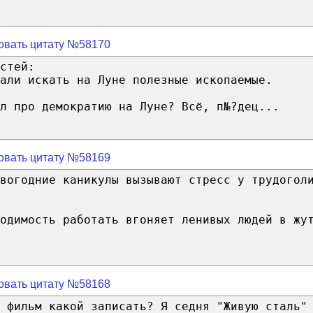
овать цитату №58170
стей:
али искать на Луне полезные ископаемые.
л про демократию на Луне? Всё, п№?дец...
овать цитату №58169
овогодние каникулы вызывают стресс у трудогол
одимость работать вгоняет ленивых людей в жу
овать цитату №58168
 фильм какой записать? Я седня "Живую сталь"