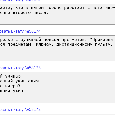
жете, кто в нашем городе работает с негативо
енно второго числа..
овать цитату №58174
релке с функцией поиска предметов: "Прикрепи
ся предметам: ключам, дистанционному пульту,
овать цитату №58173
й ужинаю!
ашний ужин едим.
о вчера?
шний ужин...
овать цитату №58172