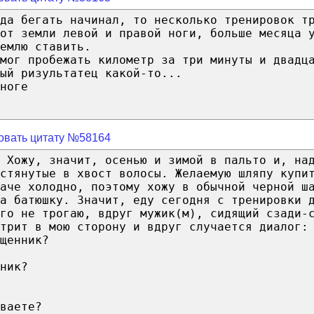
да бегать начинал, то несколько тренировок т
от земли левой и правой ноги, больше месяца 
емлю ставить.
мог пробежать километр за три минуты и двадц
ый ризультатец какой-то...
ноге
овать цитату №58164
 Хожу, значит, осенью и зимой в пальто и, на
стянутые в хвост волосы. Желаемую шляпу купи
паче холодно, поэтому хожу в обычной черной ш
а батюшку. Значит, еду сегодня с тренировки 
го не трогаю, вдруг мужик(м), сидящий сзади-
трит в мою сторону и вдруг случается диалог:
щенник?
ник?
ваете?