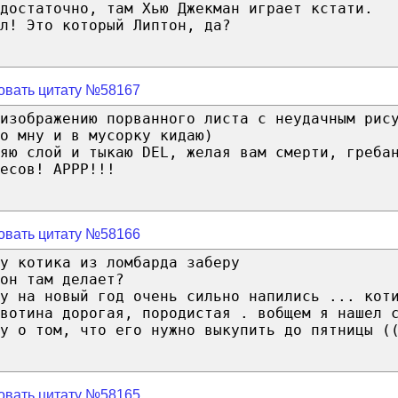
достаточно, там Хью Джекман играет кстати.
л! Это который Липтон, да?
овать цитату №58167
изображению порванного листа с неудачным рис
о мну и в мусорку кидаю)
яю слой и тыкаю DEL, желая вам смерти, греба
есов! АРРР!!!
овать цитату №58166
у котика из ломбарда заберу
он там делает?
у на новый год очень сильно напились ... кот
вотина дорогая, породистая . вобщем я нашел 
у о том, что его нужно выкупить до пятницы (
овать цитату №58165