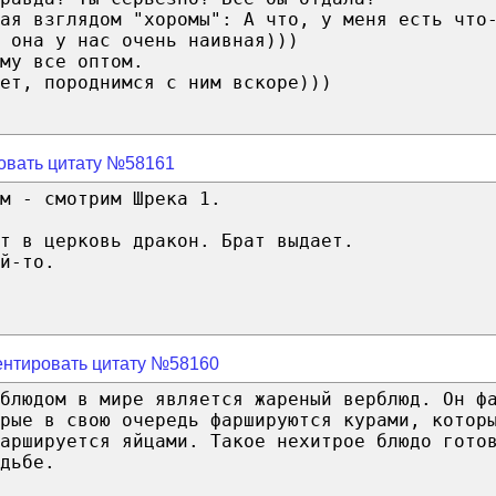
вая взглядом "хоромы": А что, у меня есть что
 она у нас очень наивная)))
му все оптом.
ет, породнимся с ним вскоре)))
овать цитату №58161
м - смотрим Шрека 1.
т в церковь дракон. Брат выдает.
й-то.
нтировать цитату №58160
блюдом в мире является жареный верблюд. Он ф
рые в свою очередь фаршируются курами, котор
аршируется яйцами. Такое нехитрое блюдо гото
дьбе.