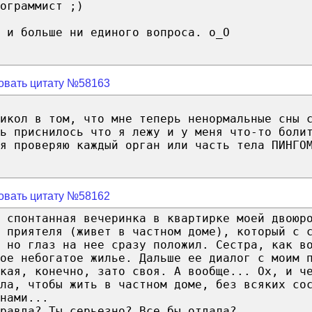
ограммист ;)
 и больше ни единого вопроса. о_О
овать цитату №58163
икол в том, что мне теперь ненормальные сны 
нь приснилось что я лежу и у меня что-то боли
я проверяю каждый орган или часть тела ПИНГО
овать цитату №58162
я спонтанная вечеринка в квартирке моей двоюр
 приятеля (живет в частном доме), который с 
 но глаз на нее сразу положил. Сестра, как в
ое небогатое жилье. Дальше ее диалог с моим 
кая, конечно, зато своя. А вообще... Ох, и ч
ла, чтобы жить в частном доме, без всяких со
нами...
равда? Ты серьезно? Все бы отдала?