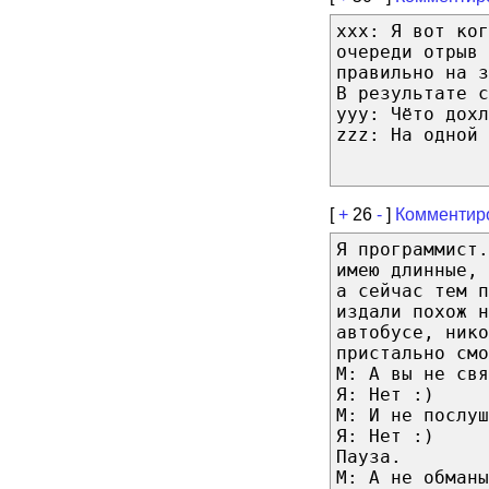
xxx: Я вот ког
очереди отрыв 
правильно на з
В результате с
ууу: Чёто дохл
zzz: На одной 
[
+
26
-
]
Комментир
Я программист.
имею длинные, 
а сейчас тем 
издали похож н
автобусе, нико
пристально смо
М: А вы не свя
Я: Нет :)
М: И не послуш
Я: Нет :)
Пауза.
М: А не обманы