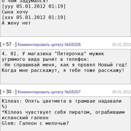
О чем задумался?
[yyy 05.01.2012 01:19]
Сына хочу
[xxx 05.01.2012 01:19]
А жену нет
[
+
57
-
]
Комментировать цитату №58208
05.01.2012
4. 01. У магазина "Пятерочка" мужик
угрюмого вида рычит в телефон:
-Не спрашивай меня, как я провел Новый год!
Когда мне расскажут, я тебе тоже расскажу!
[
+
30
-
]
Комментировать цитату №58207
05.01.2012
Kineas: Опять цветмета в трамвае надавали
%)
*Kineas чувствует себя пиратом, ограбившим
испанский галеон
Glem: Галеон с мелочью?