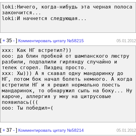
loki:Ничего, когда-нибудь эта черная полоса
закончится...
loki:И начнется следующая...
[
+
35
-
]
Комментировать цитату №58215
05.01.2012
ххх: Как НГ встретил?))
ооо: да блин пробкой от шампанского люстру
разбили, подпалили гирлянду случайно и
телек сгорел. Пиздец просто.
ххх: Хы))) А я схавал одну мандаринку до
НГ, потом бок начал болеть немного. А когда
встретили НГ и я решил нормально поесть
мандаринок, то обнаружил сыпь на боку... Ну
кароче, аллергия у мну на цитрусовые
появилась(((
ооо: Ты победил=(
[
+
37
-
]
Комментировать цитату №58214
05.01.2012