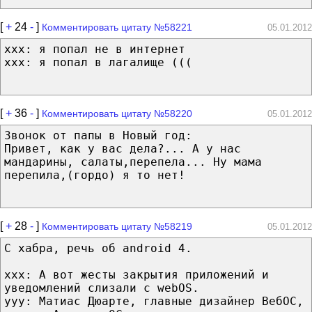
[
+
24
-
]
Комментировать цитату №58221
05.01.2012
xxx: я попал не в интернет
xxx: я попал в лагалище (((
[
+
36
-
]
Комментировать цитату №58220
05.01.2012
Звонок от папы в Новый год:
Привет, как у вас дела?... А у нас
мандарины, салаты,перепела... Ну мама
перепила,(гордо) я то нет!
[
+
28
-
]
Комментировать цитату №58219
05.01.2012
С хабра, рeчь об android 4.
xxx: А вот жесты закрытия приложений и
уведомлений слизали с webOS.
yyy: Матиас Дюарте, главные дизайнер ВебОС,