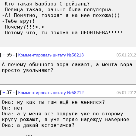
-Кто такая Барбара Стрейзанд?
-Певица такая, раньше была популярна.
-А! Понятно, говорят я на нее похожа)))
-Тебе врут!
-Почему?!!!>.<
-Потому что, ты похожа на ЛЕОНТЬЕВА!!!!!
[
+
55
-
]
Комментировать цитату №58213
05.01.2012
А почему обычного вора сажают, а мента-вора
просто увольняют?
[
+
37
-
]
Комментировать цитату №58212
05.01.2012
Она: ну как ты там ещё не женился?
Он: нет
Она: а у меня все подруги уже по второму
кругу рожают, я уже теряю надежду наверное
Она: а давай встретимся?