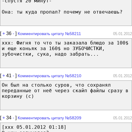
-спустя 20 минут-
Она: ты куда пропал? почему не отвечаешь?
[
+
36
-
]
Комментировать цитату №58211
05.01.2012
xxx: Фигня то что ты заказала блюдо за 100$
и еще коньяк за 160$ но ЗУБОЧИСТКИ,
зубочистки, сука, надо забрать...
[
+
41
-
]
Комментировать цитату №58210
05.01.2012
Он был на столько суров, что сохранял
переданные от неё через скайп файлы сразу в
корзину (с)
[
+
34
-
]
Комментировать цитату №58209
05.01.2012
[xxx 05.01.2012 01:18]