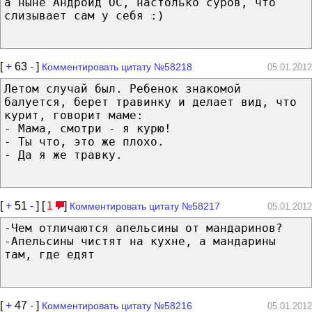
а ныне Андроид ОС, настолько суров, что
слизывает сам у себя :)
[
+
63
-
]
Комментировать цитату №58218
05.01.2012
Летом случай был. Ребенок знакомой
балуется, берет травинку и делает вид, что
курит, говорит маме:
- Мама, смотри - я курю!
- Ты что, это же плохо.
- Да я же травку.
[
+
51
-
] [
1
]
Комментировать цитату №58217
05.01.2012
-Чем отличаются апельсины от мандаринов?
-Апельсины чистят на кухне, а мандарины
там, где едят
[
+
47
-
]
Комментировать цитату №58216
05.01.2012