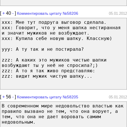
[
+
40
-
]
Комментировать цитату №58206
05.01.2012
ххх: Мне тут подруга выговор сделала.
ххх: Говорит, что у меня шапка нестиранная
и значит мужиков не возбуждает.
ххх: Купила себе новую шапку. Классную)
ууу: А ту так и не постирала?
zzz: А каких это мужиков чистые шапки
возбуждают ты у неё не спросила?;)
zzz: А то я так живо представляю:
zzz: видит мужик чистую шапку...
[
+
56
-
]
Комментировать цитату №58205
05.01.2012
В современном мире недовольство властью как
правило вызвано не тем, что она ворует, а
тем, что она не дает воровать самим
недовольным.