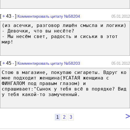
[
+
43
-
]
Комментировать цитату №58204
05.01.2012
(из асечки, разговор лишён смысла и логики)
- Девочки, что вы несёте?
- Мы несём свет, радость и сиськи в этот
мир!
[
+
45
-
]
Комментировать цитату №58203
05.01.2012
Стою в магазине, покупаю сигареты. Вдруг ко
мне подходит женщина(УСАТАЯ женщина с
ФИНГАЛОМ под правым глазом) и
спрашивает:"Сынок у тебя всё в порядке? Вид
у тебя какой-то замученный.
>
1
2
3