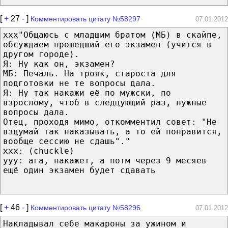
[
+
27
-
]
Комментировать цитату №58297
07.01.2012
ххх"Общаюсь с младшим братом (МБ) в скайпе,
обсуждаем прошедший его экзамен (учится в
другом городе).
Я: Ну как он, экзамен?
МБ: Печаль. На трояк, староста для
подготовки не те вопросы дала.
Я: Ну так накажи её по мужски, по
взрослому, чтоб в следцующий раз, нужные
вопросы дала.
Отец, проходя мимо, откомментил совет: "Не
вздумай так наказывать, а то ей понравится,
вообще сессию не сдашь"."
ххх: (chuckle)
ууу: ага, накажет, а потм через 9 месяев
ещё один экзамен будет сдавать
[
+
46
-
]
Комментировать цитату №58296
07.01.2012
Накладывал себе макароны за ужином и