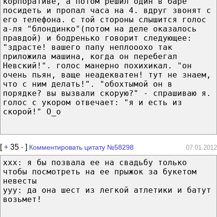
корпоративе, а потом решил один в баре
посидеть и пропал часа на 4. вдруг звонят с
его телефона. с той стороны слышится голос
а-ля "блондинко"(потом на деле оказалось
правдой) и бодренько говорит следующее:
"здрасте! вашего папу неплооохо так
приложила машина, когда он перебегал
Невский!". голос манерно похихикал. "он
очень пьян, ваще неадекватен! тут не знаем,
что с ним делать!". "обохтымой он в
порядке? вы вызвали скорую?" - спрашиваю я.
голос с укором отвечает: "я и есть из
скорой!" О_о
[
+
35
-
]
Комментировать цитату №58298
07.01.2012
xxx: я бы позвала ее на свадьбу только
чтобы посмотреть на ее прыжок за букетом
невесты
yyy: да она шест из легкой атлетики и батут
возьмет!