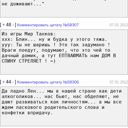
не доживают..."
[
+
48
-
]
Комментировать цитату №58307
07.01.2012
Из игры Мир Танков:
ххх: Блин... ну и будка у этого тяжа.
ууу: Ты не шаришь ! Это так задумано !
Враги поедут, подумают, что это чей то
дачный домик, а тут ЕПТВАЮМАТЬ нам ДОМ В
СПИНУ СТРЕЛЯЕТ ! =)
[
+
44
-
]
Комментировать цитату №58306
07.01.2012
Да ладно Лен... мы в нашей стране как дети
алкоголиков... нас бьют, нас обделяют, не
дают развиваться как личностям... а мы все
ждем ласкового родительского слова и
конфетки впридачу.