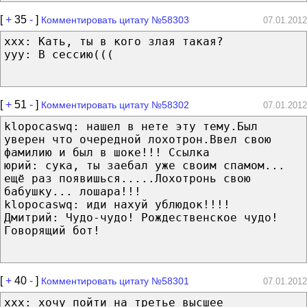
[
+
35
-
]
Комментировать цитату №58303
07.01.2012
xxx: Кать, ты в кого злая такая?
yyy: В сессию(((
[
+
51
-
]
Комментировать цитату №58302
07.01.2012
klopocaswq: нашел в нете эту тему.Был
уверен что очередной лохотрон.Ввел свою
фамилию и был в шоке!!! Ссылка
юрий: сука, ты заебал уже своим спамом...
ещё раз появишься.....Лохотронь свою
бабушку... лошара!!!
klopocaswq: иди нахуй ублюдок!!!!
Дмитрий: Чудо-чудо! Рождественское чудо!
Говорящий бот!
[
+
40
-
]
Комментировать цитату №58301
07.01.2012
xxx: хочу пойти на третье высшее