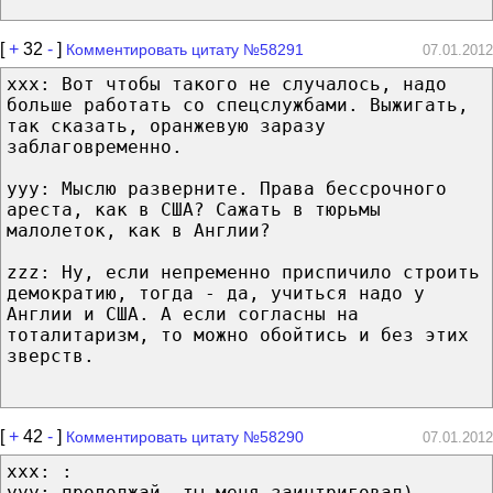
[
+
32
-
]
Комментировать цитату №58291
07.01.2012
xxx: Вот чтобы такого не случалось, надо
больше работать со спецслужбами. Выжигать,
так сказать, оранжевую заразу
заблаговременно.
yyy: Мыслю разверните. Права бессрочного
ареста, как в США? Сажать в тюрьмы
малолеток, как в Англии?
zzz: Ну, если непременно приспичило строить
демократию, тогда - да, учиться надо у
Англии и США. А если согласны на
тоталитаризм, то можно обойтись и без этих
зверств.
[
+
42
-
]
Комментировать цитату №58290
07.01.2012
xxx: :
yyy: продолжай, ты меня заинтриговал)