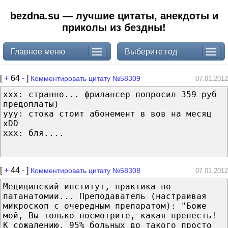
bezdna.su — лучшие цитаты, анекдоты и
приколы из бездны!
Главное меню
Выберите год
[
+
64
-
]
Комментировать цитату №58309
07.01.2012
xxx: странно... фрилансер попросил 359 руб
предоплаты)
yyy: стока стоит абонемент в вов на месяц
xDD
xxx: бля....
[
+
44
-
]
Комментировать цитату №58308
07.01.2012
Медицинский институт, практика по
патанатомии... Преподаватель (настраивая
микроскоп с очередным препаратом): "Боже
мой, Вы только посмотрите, какая прелесть!
К сожалению, 95% больных до такого просто