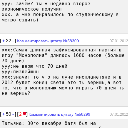
yyy: зачем? ты ж недавно второе
экономическое получил
xxx: а мне понравилось по студенческому в
метро ездить)
[
+
32
-
]
Комментировать цитату №58300
07.01.2012
xxx:Самая длинная зафиксированная партия в
игру "Монополия" длилась 1680 часов (больше
70 дней).
yyy:не верю что 70 дней
yyy:пиздейшнн
ххх:значит то что на луне инопланетяне и в
2012 будет конец света это ты веришь,а вот
то, что в монополию можно играть 70 дней ты
не веришь?
[
+
50
-
] [
2
]
Комментировать цитату №58299
07.01.2012
Татьяна: 30го декабря батя был на