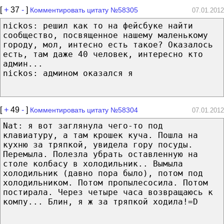
[
+
37
-
]
Комментировать цитату №58305
07.01.2012
nickos: решил как то на фейсбуке найти
сообщество, посвященное нашему маленькому
городу, мол, интесно есть такое? Оказалось
есть, там даже 40 человек, интересно кто
админ...
nickos: админом оказался я
[
+
49
-
]
Комментировать цитату №58304
07.01.2012
Nat: я вот заглянула чего-то под
клавиатуру, а там крошек куча. Пошла на
кухню за тряпкой, увидела гору посуды.
Перемыла. Полезла убрать оставленную на
столе колбасу в холодильник.. Вымыла
холодильник (давно пора было), потом под
холодильником. Потом пропылесосила. Потом
постирала. Через четыре часа возвращаюсь к
компу... Блин, я ж за тряпкой ходила!=D