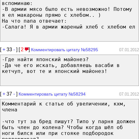
вспоминаю:
-В армии мясо было есть невозможно! Потому
я ел макароны прямо с хлебом.. )
На что папа отвечает:
-Салага! Я в армии жареный хлеб с хлебом ел
[
+
33
-
] [
2
]
Комментировать цитату №58295
07.01.2012
-Где найти японский майонез?
-Да че его искать, добавляешь васаби в
кетчуп, вот те и японский майонез!
[
+
37
-
]
Комментировать цитату №58294
07.01.2012
Комментарий к статье об увеличении, кхм,
члена
-что тут за бред пишут? Типо у парня должен
быть член до колена? Чтобы когда шёл об
ноги бился или при стояке подбородок