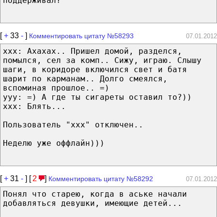
поддерживал?
[
+
33
-
]
Комментировать цитату №58293
07.01.2012
xxx: Ахахах.. Пришел домой, разделся,
помылся, сел за комп.. Сижу, играю. Слышу
шаги, в коридоре включился свет и батя
шарит по карманам.. Долго смеялся,
вспоминая прошлое.. =)
yyy: =) А где ты сигареты оставил то?))
xxx: Блять...
Пользователь "xxx" отключен..
Неделю уже оффлайн)))
[
+
31
-
] [
2
]
Комментировать цитату №58292
07.01.2012
Понял что старею, когда в аське начали
добавляться девушки, имеющие детей...