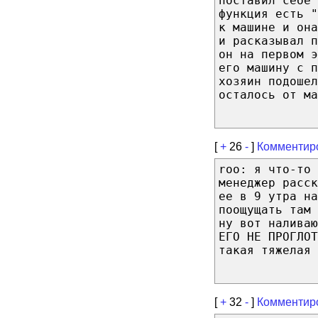
поставил себе 
функция есть "
к машине и она
и расказывал 
он на первом э
его машину с п
хозяин подошел
осталось от ма
[
+
26
-
]
Комментир
roo: я что-то
менеджер расск
ее в 9 утра н
поощущать там
ну вот наливаю
ЕГО НЕ ПРОГЛОТ
такая тяжелая 
[
+
32
-
]
Комментир