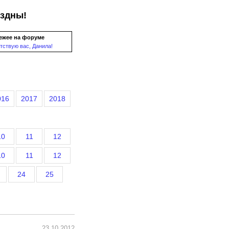
ездны!
ежее на форуме
тствую вас, Данила!
016
2017
2018
10
11
12
10
11
12
24
25
23.10.2012