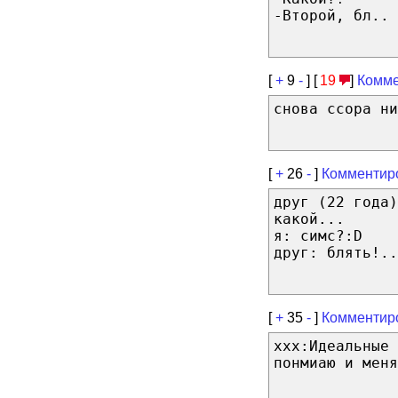
-Второй, бл..
[
+
9
-
] [
19
]
Комме
снова ссора ни
[
+
26
-
]
Комментир
друг (22 года)
какой...
я: симс?:D
друг: блять!..
[
+
35
-
]
Комментир
xxx:Идеальные 
понмиаю и меня