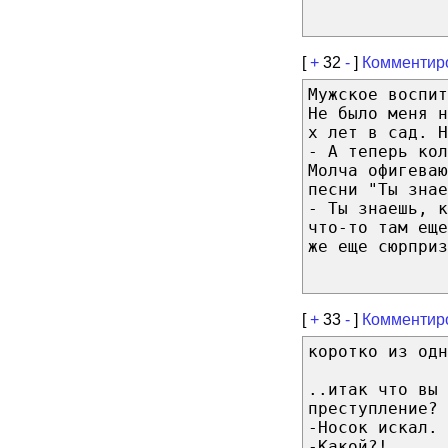
[
+
32
-
]
Комментир
Мужское воспит
Не было меня н
х лет в сад. Н
- А теперь кол
Молча офигеваю
песни "Ты знае
- Ты знаешь, к
что-то там ещ
же еще сюрприз
[
+
33
-
]
Комментир
коротко из одн
..итак что вы 
преступление?
-Носок искал.
-Какой?!