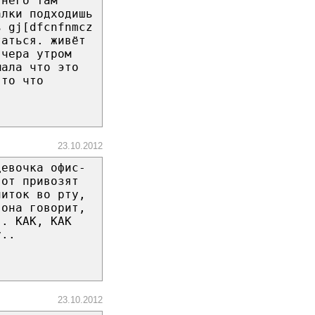
 него там
алки подходишь
ь gj[dfcnfnmcz
таться. живёт
вчера утром
мала что это
 то что
23.10.2012
девочка офис-
вот привозят
питок во рту,
 она говорит,
г. КАК, КАК
у..
23.10.2012