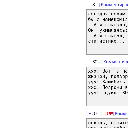
[
+
8
-
]
Комментиро
сегодня лежим 
бы с намеком(д
- А я слышала,
Он, ухмыляясь:
- А я слышал, 
статистике...
[
+
30
-
]
Комментир
xxx: Вот ты не
жизней, подвер
yyy: Зашибись 
xxx: Подрочи в
ууу: Сцуко! XD
[
+
37
-
] [
3
]
Комме
поворь, любите