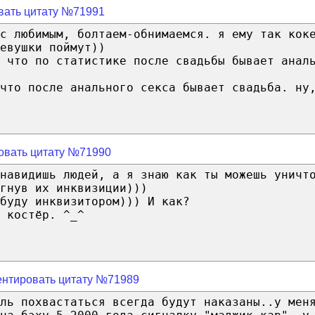
вать цитату №71991
с любимым, болтаем-обнимаемся. я ему так кок
евушки поймут))
 что по статистике после свадьбы бывает анал
что после анального секса бывает свадьба. ну
овать цитату №71990
навидишь людей, а я знаю как ты можешь уничт
гнув их инквизиции)))
буду инквизитором))) И как?
 костёр. ^_^
нтировать цитату №71989
ль похвастаться всегда будут наказаны..у мен