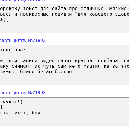
еревожу текст для сайта про отличные, мягкие
трасы и прекрасные подушки "для хорошего здор
а((
овать цитату №71993
телефона:
и: при записи видео гарит красная долбаная л
аку снимал так чуть сам не отхватил из за эт
лампы. благо бегаю быстро
овать цитату №71992
 чувак!)
1
сты шутят, бля