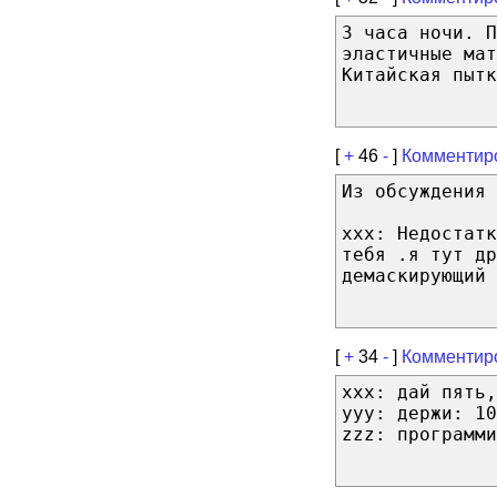
3 часа ночи. П
эластичные ма
Китайская пытк
[
+
46
-
]
Комментир
Из обсуждения 
xxx: Недостатк
тебя .я тут др
демаскирующий 
[
+
34
-
]
Комментир
ххх: дай пять,
ууу: держи: 10
zzz: программи