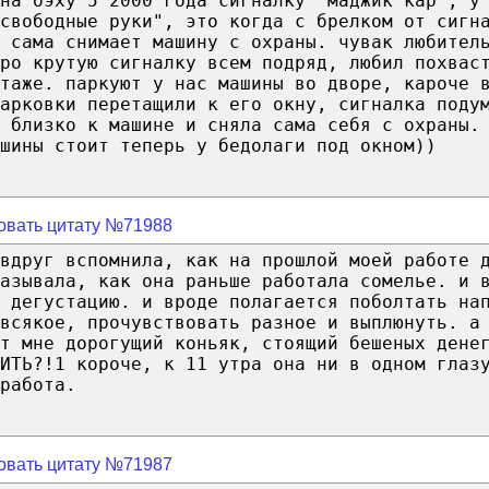
на бэху 5 2000 года сигналку "маджик кар", у
свободные руки", это когда с брелком от сигн
 сама снимает машину с охраны. чувак любител
про крутую сигналку всем подряд, любил похвас
таже. паркуют у нас машины во дворе, кароче 
арковки перетащили к его окну, сигналка поду
 близко к машине и сняла сама себя с охраны.
шины стоит теперь у бедолаги под окном))
овать цитату №71988
 вдруг вспомнила, как на прошлой моей работе 
азывала, как она раньше работала сомелье. и 
а дегустацию. и вроде полагается поболтать на
 всякое, прочувствовать разное и выплюнуть. а
т мне дорогущий коньяк, стоящий бешеных дене
ИТЬ?!1 короче, к 11 утра она ни в одном глаз
работа.
овать цитату №71987