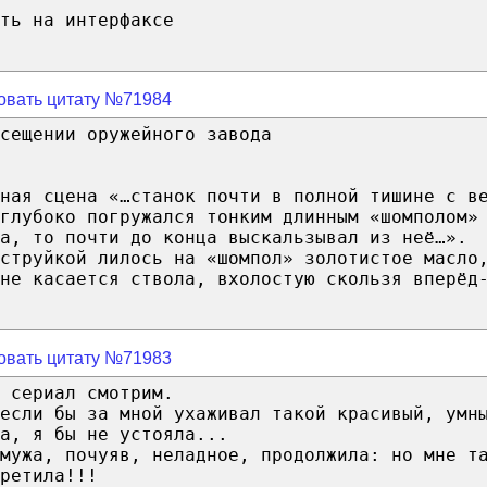
ть на интерфаксе
овать цитату №71984
сещении оружейного завода
ная сцена «…станок почти в полной тишине с в
глубоко погружался тонким длинным «шомполом»
а, то почти до конца выскальзывал из неё…».
 струйкой лилось на «шомпол» золотистое масло
не касается ствола, вхолостую скользя вперёд
овать цитату №71983
 сериал смотрим.
если бы за мной ухаживал такой красивый, умн
а, я бы не устояла...
мужа, почуяв, неладное, продолжила: но мне т
ретила!!!