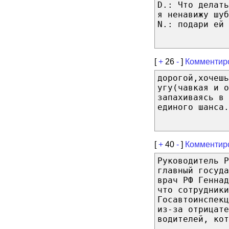
D.: Что делать
я ненавижу шуб
N.: подари ей 
[
+
26
-
]
Комментир
дорогой,хочешь
угу(чавкая и о
запахиваясь в 
единого шанса.
[
+
40
-
]
Комментир
Руководитель Р
главный госуда
врач РФ Геннад
что сотрудники
Госавтоинспекц
из-за отрицате
водителей, кот