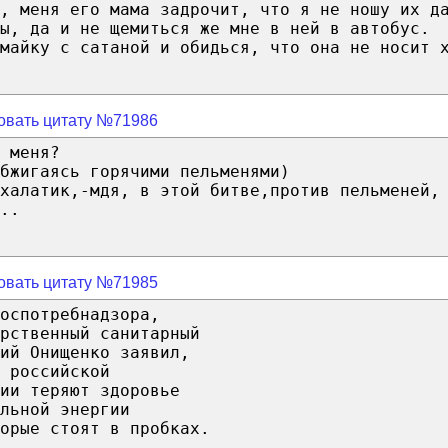
, меня его мама задрочит, что я не ношу их д
ы, да и не щемиться же мне в ней в автобус.
майку с сатаной и обидься, что она не носит 
овать цитату №71986
 меня?
бжигаясь горячими пельменями)
халатик,-мдя, в этой битве,против пельменей,
..
овать цитату №71985
оспотребнадзора,
рственный санитарный
ий Онищенко заявил,
 российской
ии теряют здоровье
льной энергии
орые стоят в пробках.