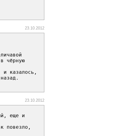
23.10.2012
еличавой
 в чёрную
, и казалось,
-назад.
23.10.2012
ый, еще и
ак повезло,