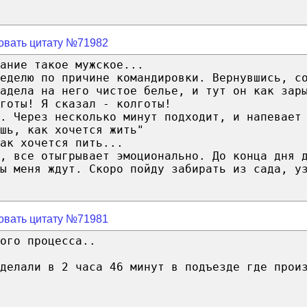
овать цитату №71982
ание такое мужское...
еделю по причине командировки. Вернувшись, с
адела на него чистое белье, и тут он как зар
готы! Я сказал - колготы!
. Через несколько минут подходит, и напевает
шь, как хочется жить"
ак хочется пить...
е, все отыгрывает эмоционально. До конца дня 
ы меня ждут. Скоро пойду забирать из сада, у
овать цитату №71981
ого процесса..
делали в 2 часа 46 минут в подъезде где прои