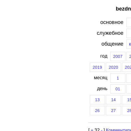
bezdn
основное
служебное
общение
год
2007
2019
2020
20
месяц
1
день
01
13
14
1
26
27
2
[
+
32
-
]
Комментир