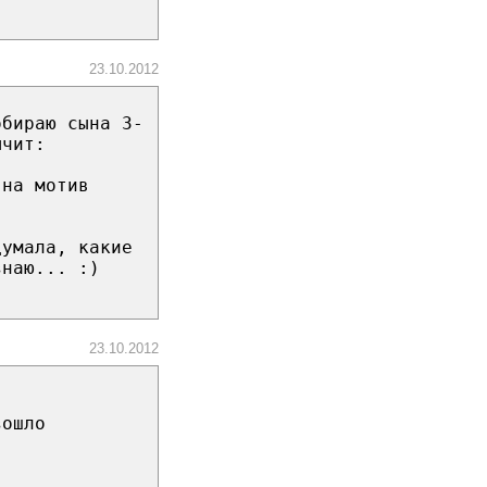
23.10.2012
обираю сына 3-
ычит:
 на мотив
думала, какие
знаю... :)
23.10.2012
зошло