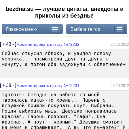
bezdna.su — лучшие цитаты, анекдоты и
приколы из бездны!
Главное меню
Выберите год
[
+
43
-
]
Комментировать цитату №72232
28.10.2012
Сейчас откусил яблоко, и увидел голову
червяка... посмотрели друг на друга с
минуту, а потом оба вздохнули с облегчением
[
+
38
-
]
Комментировать цитату №72231
28.10.2012
igorois: Сегодня на работе со мной
творилась какая-то хрень... Парень с
девушкой пришли покупать ноут. Выбрали.
Пошли выбирать мышь. Девушке понравилась
красная. Парень говорит: "Нафиг. Она
красная. А ноут - черный." Девушка смотрит
на меня и спрашивает: "А вы что думаете?" Я