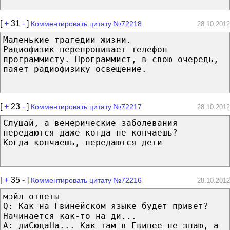
[
+
31
-
]
Комментировать цитату №72218
28.10.2012
Маленькие трагедии жизни.
Радиофизик перепрошивает телефон
программисту. Программист, в свою очередь,
паяет радиофизику освещение.
[
+
23
-
]
Комментировать цитату №72217
28.10.2012
Слушай, а венерические заболевания
передаются даже когда не кончаешь?
Когда кончаешь, передаются дети
[
+
35
-
]
Комментировать цитату №72216
28.10.2012
мэйл ответы
Q: Как на Гвинейском языке будет привет?
Начинается как-то на ди...
A: диСюдаНа... Как там в Гвинее не знаю, а