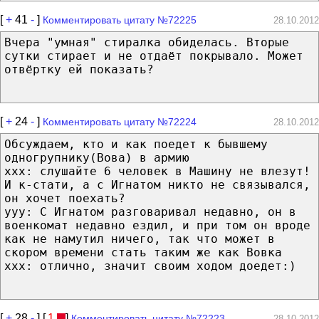
[
+
41
-
]
Комментировать цитату №72225
28.10.2012
Вчера "умная" стиралка обиделась. Вторые
сутки стирает и не отдаёт покрывало. Может
отвёртку ей показать?
[
+
24
-
]
Комментировать цитату №72224
28.10.2012
Обсуждаем, кто и как поедет к бывшему
одногрупнику(Вова) в армию
xxx: слушайте 6 человек в Машину не влезут!
И к-стати, а с Игнатом никто не связывался,
он хочет поехать?
yyy: С Игнатом разговаривал недавно, он в
военкомат недавно ездил, и при том он вроде
как не намутил ничего, так что может в
скором времени стать таким же как Вовка
xxx: отлично, значит своим ходом доедет:)
[
+
28
-
] [
1
]
Комментировать цитату №72223
28.10.2012