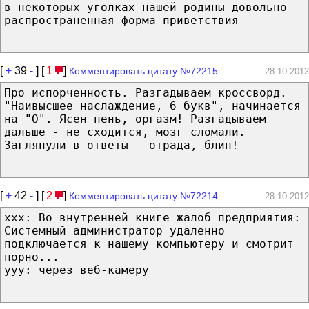
в некоторых уголках нашей родины довольно
распространенная форма приветствия
[
+
39
-
] [
1
]
Комментировать цитату №72215
28.10.2012
Про испорченность. Разгадываем кроссворд.
"Наивысшее наслаждение, 6 букв", начинается
на "О". Ясен пень, оргазм! Разгадываем
дальше - не сходится, мозг сломали.
Заглянули в ответы - отрада, блин!
[
+
42
-
] [
2
]
Комментировать цитату №72214
28.10.2012
ххх: Во внутренней книге жалоб предприятия:
Системный администратор удаленно
подключается к нашему компьютеру и смотрит
порно...
ууу: через веб-камеру