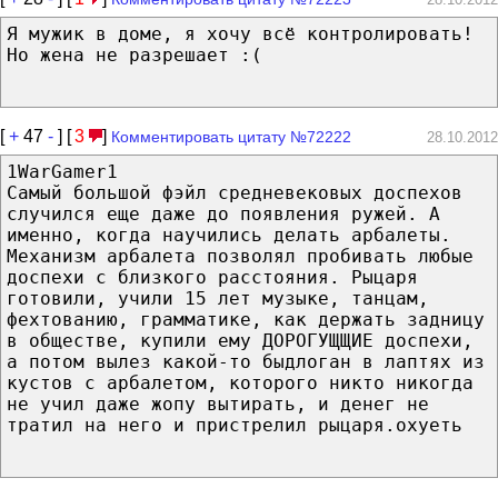
Я мужик в доме, я хочу всё контролировать!
Но жена не разрешает :(
[
+
47
-
] [
3
]
Комментировать цитату №72222
28.10.2012
1WarGamer1
Самый большой фэйл средневековых доспехов
случился еще даже до появления ружей. А
именно, когда научились делать арбалеты.
Механизм арбалета позволял пробивать любые
доспехи с близкого расстояния. Рыцаря
готовили, учили 15 лет музыке, танцам,
фехтованию, грамматике, как держать задницу
в обществе, купили ему ДОРОГУЩЩИЕ доспехи,
а потом вылез какой-то быдлоган в лаптях из
кустов с арбалетом, которого никто никогда
не учил даже жопу вытирать, и денег не
тратил на него и пристрелил рыцаря.охуеть