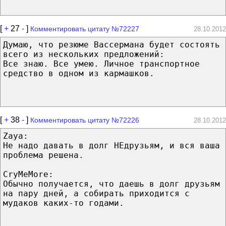
[
+
27
-
]
Комментировать цитату №72227
28.10.2012
Думаю, что резюме Вассермана будет состоять
всего из нескольких предложений:
Все знаю. Все умею. Личное транспортное
средство в одном из кармашков.
[
+
38
-
]
Комментировать цитату №72226
28.10.2012
Zaya:
Не надо давать в долг НЕдрузьям, и вся ваша
проблема решена.
CryMeMore:
Обычно получается, что даешь в долг друзьям
на пару дней, а собирать приходится с
мудаков каких-то годами.