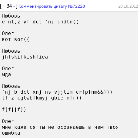
[
+
34
-
]
Комментировать цитату №72228
28.10.2012
Любовь
e nt,z yf dct 'nj jndtn((
Олег
вот вот((
Любовь
jhfskifkishfiea
Олег
мда
Любовь
'nj b dct xnj ns vj;tim crfpfnm&&)))
lf z cgtwbfkmyj gbie nfr))
f[f[[f))
Олег
мне кажется ты не осознаешь в чем твоя
ошибка