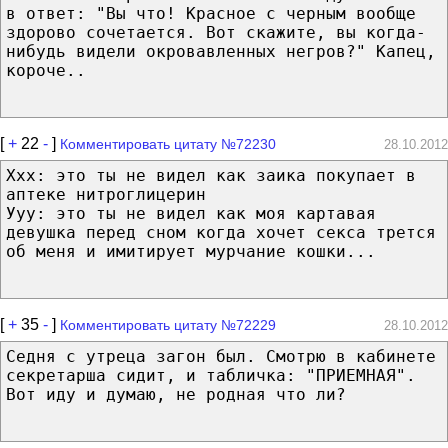
в ответ: "Вы что! Красное с черным вообще
здорово сочетается. Вот скажите, вы когда-
нибудь видели окровавленных негров?" Капец,
короче..
[
+
22
-
]
Комментировать цитату №72230
28.10.2012
Ххх: это ты не видел как заика покупает в
аптеке нитроглицерин
Ууу: это ты не видел как моя картавая
девушка перед сном когда хочет секса трется
об меня и имитирует мурчание кошки...
[
+
35
-
]
Комментировать цитату №72229
28.10.2012
Седня с утреца загон был. Смотрю в кабинете
секретарша сидит, и табличка: "ПРИЕМНАЯ".
Вот иду и думаю, не родная что ли?