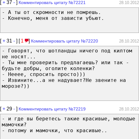
[
+
37
-
]
Комментировать цитату №72221
28.10.2012
- А ты от скромности не помрешь.
- Конечно, меня от зависти убьют.
[
+
31
-
] [
1
]
Комментировать цитату №72220
28.10.2012
- Говорят, что шотландцы ничего под килтом
не носят...
- Ты мне проверить предлагаешь? или так -
будьте добры, оголите коленки?
- Нееее, спросить просто)))
- Извините...а не надувает?Не звените на
морозе?))
[
+
29
-
]
Комментировать цитату №72219
28.10.2012
- и где вы беретесь такие красивые, молодые
мамочки?
- потому и мамочки, что красивые..