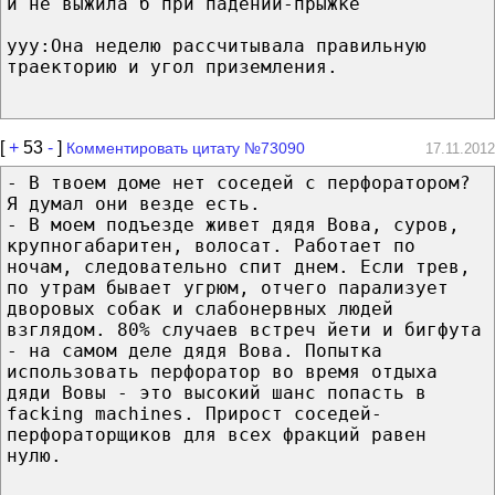
и не выжила б при падении-прыжке
ууу:Она неделю рассчитывала правильную
траекторию и угол приземления.
[
+
53
-
]
Комментировать цитату №73090
17.11.2012
- В твоем доме нет соседей с перфоратором?
Я думал они везде есть.
- В моем подъезде живет дядя Вова, суров,
крупногабаритен, волосат. Работает по
ночам, следовательно спит днем. Если трев,
по утрам бывает угрюм, отчего парализует
дворовых собак и слабонервных людей
взглядом. 80% случаев встреч йети и бигфута
- на самом деле дядя Вова. Попытка
использовать перфоратор во время отдыха
дяди Вовы - это высокий шанс попасть в
facking machines. Прирост соседей-
перфораторщиков для всех фракций равен
нулю.