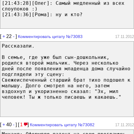
[21:43:28][Олег]: Самый медленный из всех
слоупоков :)
[21:43:36][Рома]: ну и кто?
[
+
22
-
]
Комментировать цитату №73083
17.11.2012
Рассказали.
В семье, где уже был сын-дошкольник,
родился второй мальчик. Через несколько
дней после появления младенца дома случайно
подглядели эту сцену:
Свежеиспеченный старший брат тихо подошел к
малышу. Долго смотрел на него, затем
вздохнул и укоризненно сказал: "Эх, мил
человек! Ты ж только писаешь и какаешь."
[
+
40
-
] [
1
]
Комментировать цитату №73082
17.11.2012