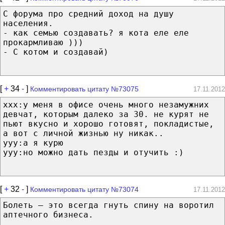
С форума про средний доход на душу
населения.
- как семью создавать? я кота еле еле
прокармливаю )))
- С котом и создавай)
[
+
34
-
]
Комментировать цитату №73075
17.11.2012
xxx:у меня в офисе очень много незамужних
девчат, которым далеко за 30. не курят не
пьют вкусно и хорошо готовят, покладистые,
а вот с личной жизнью ну никак..
yyy:а я курю
yyy:но можно дать пезды и отучить :)
[
+
32
-
]
Комментировать цитату №73074
17.11.2012
Болеть — это всегда гнуть спину на воротил
аптечного бизнеса.