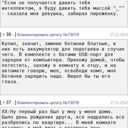
"Если не получается давить тебя
интеллектом, я буду давить тебя массой ^_^"
- сказала моя девушка, забирая пироженку.
[
+
36
-
]
Комментировать цитату №73079
17.11.2012
Купил, значит, зимние ботинки блатные, в
них есть аккумулятор для подогрева в случае
чего. В комплекте с ботами USB-порт для
зарядки от компьютера. Прихожу домой, чтобы
потестить, захожу в комнату к отцу, и на
автомате говорю, мол, освободи комп, мне
ботинки зарядить надо. Видел бы ты его
глаза.
[
+
37
-
]
Комментировать цитату №73078
17.11.2012
XX:Ну первый раз был у мну у меня дома.
Было день рождения друга, все надрались все
разбрелись по квартире... В моей комнате
остались я мой друг у которого день