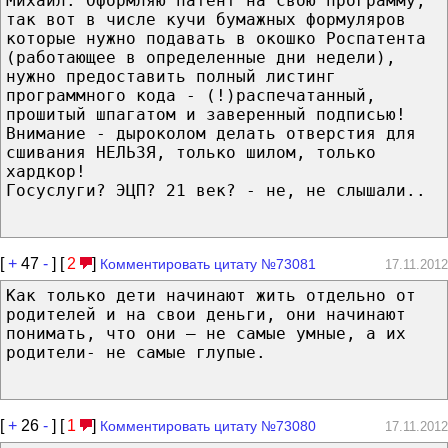
Михаил: Оформляю патент на свою программу,
так вот в числе кучи бумажных формуляров
которые нужно подавать в окошко Роспатента
(работающее в определенные дни недели),
нужно предоставить полный листинг
программного кода - (!)распечатанный,
прошитый шпагатом и заверенный подписью!
Внимание - дыроколом делать отверстия для
сшивания НЕЛЬЗЯ, только шилом, только
хардкор!
Госуслуги? ЭЦП? 21 век? - не, не слышали..
[
+
47
-
] [
2
]
Комментировать цитату №73081
17.11.2012
Как только дети начинают жить отдельно от
родителей и на свои деньги, они начинают
понимать, что они – не самые умные, а их
родители- не самые глупые.
[
+
26
-
] [
1
]
Комментировать цитату №73080
17.11.2012