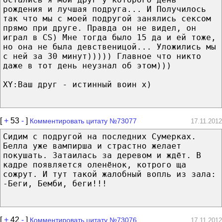
рождения и лучшая подруга... И Получилось
так что мы с моей подругой занялись сексом
прямо при друге. Правда он не видел, он
играл в CS) Мне тогда было 15 да и ей тоже,
но она не была девственицой... Уложились мы
с ней за 30 минут))))) Главное что никто
даже в тот день неузнал об этом)))
XY:Ваш друг - истинный воин х)
[
+
53
-
]
Комментировать цитату №73077
17.11.2012
Сидим с подругой на последних Сумерках.
Белла уже вампирша и страстно желает
покушать. Затаилась за деревом и ждёт. В
кадре появляется оленёнок, котрого ща
сожрут. И тут такой жалобный вопль из зала:
-Беги, Бемби, беги!!!
[
+
42
-
]
Комментировать цитату №73076
17.11.2012