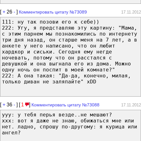
[
+
26
-
]
Комментировать цитату №73089
17.11.2012
111: ну так позови его к себе))
222: Угу, я представляю эту картину: "Мама,
с этим парнем мы познакомились по интернету
три дня назад, он старше меня на 7 лет, а в
анкете у него написано, что он любит
хардкор и сиськи. Сегодня ему негде
ночевать, потому что он расстался с
девушкой и она выгнала его из дома. Можно
одну ночь он поспит в моей комнате?"
222: А она такая: "Да-да, конечно, милая,
только диван не заляпайте" xDD
[
+
36
-
] [
1
]
Комментировать цитату №73088
17.11.2012
ууу: у тебя перья везде..не мешают?
ххх: вот я даже не знаю, обижаться мне или
нет. ладно, спрошу по-другому: я курица или
ангел?