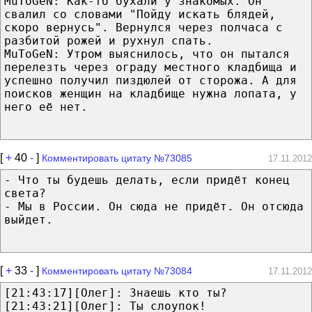
MuToGeN: Как-то бухали у знакомых. Он
свалил со словами "Пойду искать блядей,
скоро вернусь". Вернулся через полчаса с
разбитой рожей и рухнул спать.
MuToGeN: Утром выяснилось, что он пытался
перелезть через ограду местного кладбища и
успешно получил пиздюлей от сторожа. А для
поисков женщин на кладбище нужна лопата, у
него её нет.
[
+
40
-
]
Комментировать цитату №73085
17.11.2012
- Что ты будешь делать, если придёт конец
света?
- Мы в России. Он сюда не придёт. Он отсюда
выйдет.
[
+
33
-
]
Комментировать цитату №73084
17.11.2012
[21:43:17][Олег]: Знаешь кто ты?
[21:43:21][Олег]: Ты слоупок!