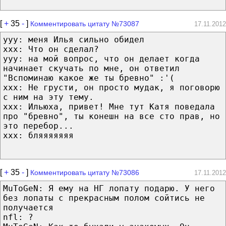
[
+
35
-
]
Комментировать цитату №73087
17.11.2012
yyy: меня Илья сильно обидел
xxx: Что он сделал?
yyy: на мой вопрос, что он делает когда
начинает скучать по мне, он ответил
"Вспоминаю какое же ты бревно" :'(
xxx: Не грусти, он просто мудак, я поговорю
с ним на эту тему.
xxx: Ильюха, привет! Мне тут Катя поведала
про "бревно", ты конешн на все сто прав, но
это перебор...
xxx: бляяяяяяя
[
+
35
-
]
Комментировать цитату №73086
17.11.2012
MuToGeN: Я ему на НГ лопату подарю. У него
без лопаты с прекрасным полом сойтись не
получается
nfl: ?