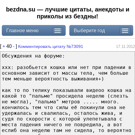
bezdna.su — лучшие цитаты, анекдоты и
приколы из бездны!
Главное меню
Выберите год
[
+
40
-
]
Комментировать цитату №73091
17.11.2012
Обсуждения на форуме:
ххх: разобьется кошка или нет при падении в
основном зависит от массы тела, чем больше
тем меньше вероятность выживания+)
как то по телику показывали видеоо кошка на
какой то "пальме" просидела неделю (слезть
не могла), "пальма" метров ..... много.
кончилось тем что силы её покинули она не
удержалась и свалилась, осталось жива, и
судя по скорости с которой улепетывала с
места падения ничего не повредила, а вот
еслиб она неделю там не сидела, то вероятно