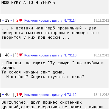
МОЮ РУКУ А ТО Я УЕБУСЬ
[
+
19
-
] [
2
]
Комментировать цитату №73114
18.11.2012
... и всетаки наш герб правильный - два
либераста смотрят встороны и невидят что
творится у них под носом ...
[
+
48
-
] [
3
]
Комментировать цитату №73113
18.11.2012
- Пацаны, не ищите "Ту самую " по клубам и
барам.
Та самая ночами спит дома.
- И шо бля? Ходить стучать в окна?
[
+
40
-
] [
1
]
Комментировать цитату №73112
18.11.2012
Burzumcheg: друг принёс системник
древний,сказал оператива не пашет...видели