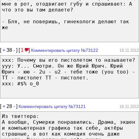
мне в рот, отодвигает губу и спрашивает: А
что это вы там делаете?
- Бля, не поверишь, гинекологи делают так
же
[
+
38
-
] [
1
]
Комментировать цитату №73122
18.11.2012
xxx: Почему вы его пистолетом то называете?
yyy: У... Смотри. Он же Юрий Юрич. Юрий
Юрич - юю - 2u - u2 - тебе тоже (you too) -
ТТ - пистолет ТТ - пистолет.
xxx: #$% o_0
[
+
28
-
]
Комментировать цитату №73121
18.11.2012
Из твиттера:
А вообще, Сумерки понравились. Драма, экшен
и компьютерная графика так себе, актёры
страшные, а вот как комедия очень даже