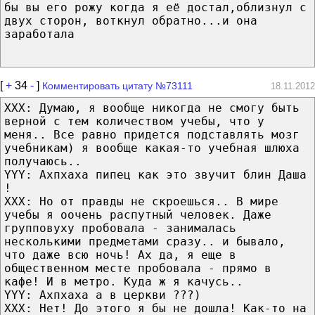
бы вы его рожу когда я её достал,облизнул с
двух сторон, воткнул обратно...и она
заработала
[
+
34
-
]
Комментировать цитату №73111
18.11.2012
XXX: Думаю, я вообще никогда не смогу быть
верной с тем количеством учебы, что у
меня.. Все равно придется подставлять мозг
учебникам) я вообще какая-то учебная шлюха
получаюсь..
YYY: Ахпхаха пипец как это звучит блин Даша
!
XXX: Но от правды не скроешься.. В мире
учебы я оочень распутный человек. Даже
групповуху пробовала - занималась
несколькими предметами сразу.. и бывало,
что даже всю ночь! Ах да, я еще в
общественном месте пробовала - прямо в
кафе! И в метро. Куда ж я качусь..
YYY: Ахпхаха а в церкви ???)
XXX: Нет! До этого я бы не дошла! Как-то на