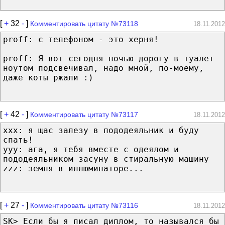
[
+
32
-
]
Комментировать цитату №73118
18.11.2012
proff: с телефоном - это херня!
proff: Я вот сегодня ночью дорогу в туалет
ноутом подсвечивал, надо мной, по-моему,
даже коты ржали :)
[
+
42
-
]
Комментировать цитату №73117
18.11.2012
xxx: я щас залезу в пододеяльник и буду
спать!
yyy: ага, я тебя вместе с одеялом и
пододеяльником засуну в стиральную машину
zzz: земля в иллюминаторе...
[
+
27
-
]
Комментировать цитату №73116
18.11.2012
SK> Если бы я писал диплом, то назывался бы