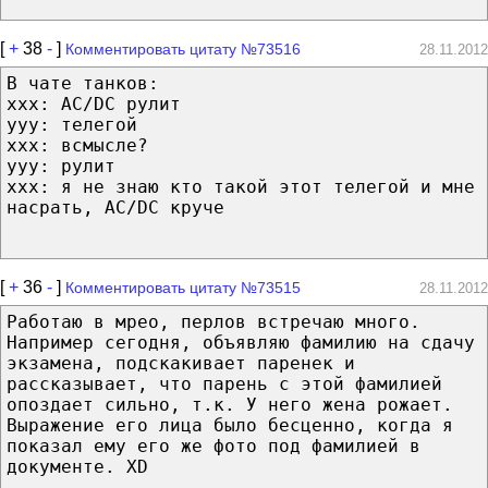
[
+
38
-
]
Комментировать цитату №73516
28.11.2012
В чате танков:
xxx: AC/DC рулит
yyy: телегой
xxx: всмысле?
yyy: рулит
xxx: я не знаю кто такой этот телегой и мне
насрать, AC/DC круче
[
+
36
-
]
Комментировать цитату №73515
28.11.2012
Работаю в мрео, перлов встречаю много.
Например сегодня, объявляю фамилию на сдачу
экзамена, подскакивает паренек и
рассказывает, что парень с этой фамилией
опоздает сильно, т.к. У него жена рожает.
Выражение его лица было бесценно, когда я
показал ему его же фото под фамилией в
документе. XD