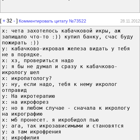
[
+
32
-
]
Комментировать цитату №73522
28.11.2012
x: чета захотелось кабачковой икры, аж
запищало что-то :)) купил банку, счас буду
пожирать :))
y: кабачково-икровая железа видать у тебя
не в порядке.
x: хз, провериться надо
y: я бы не думал и сразу к кабачково-
икрологу шел
x: икропатологу?
y: ну, если надо, тебя к нему икролог
отправид
y: На икротерапию
x: на икрофорез
y: но в любом случае - сначала к икрологу
на икрографию
x: мб пронесет. я икробидол пью
y: ага, так икрозависимыми и становятся
y: а там икрофрения
x: икрофилия