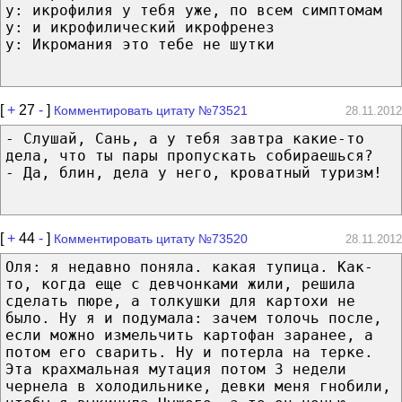
y: икрофилия у тебя уже, по всем симптомам
y: и икрофилический икрофренез
y: Икромания это тебе не шутки
[
+
27
-
]
Комментировать цитату №73521
28.11.2012
- Слушай, Сань, а у тебя завтра какие-то
дела, что ты пары пропускать собираешься?
- Да, блин, дела у него, кроватный туризм!
[
+
44
-
]
Комментировать цитату №73520
28.11.2012
Оля: я недавно поняла. какая тупица. Как-
то, когда еще с девчонками жили, решила
сделать пюре, а толкушки для картохи не
было. Ну я и подумала: зачем толочь после,
если можно измельчить картофан заранее, а
потом его сварить. Ну и потерла на терке.
Эта крахмальная мутация потом 3 недели
чернела в холодильнике, девки меня гнобили,