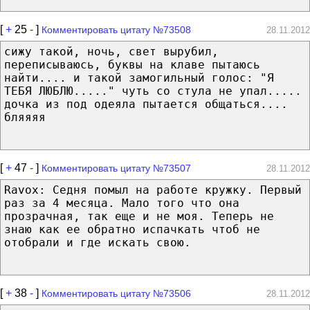
[
+
25
-
]
Комментировать цитату №73508
28.11.2012
сижу такой, ночь, свет вырубил,
переписываюсь, буквы на клаве пытаюсь
найти.... и такой замогильный голос: "Я
ТЕБЯ ЛЮБЛЮ....." чуть со стула не упал.....
дочка из под одеяла пытается общаться....
бляяяя
[
+
47
-
]
Комментировать цитату №73507
28.11.2012
Ravox: Седня помыл на работе кружку. Первый
раз за 4 месяца. Мало того что она
прозрачная, так еще и не моя. Теперь не
знаю как ее обратно испачкать чтоб не
отобрали и где искать свою.
[
+
38
-
]
Комментировать цитату №73506
28.11.2012