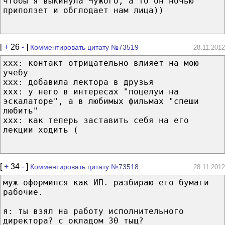
чтобы я выкинула Чужого, а то он ночью
приползет и обглодает нам лица))
[
+
26
-
]
Комментировать цитату №73519
28.11.2012
ххх: контакт отрицательно влияет на мою
учебу
ххх: добавила лектора в друзья
ххх: у него в интересах "поцелуи на
эскалаторе", а в любимых фильмах "спеши
любить"
ххх: как теперь заставить себя на его
лекции ходить (
[
+
34
-
]
Комментировать цитату №73518
28.11.2012
муж оформился как ИП. разбираю его бумаги
рабочие.
я: ты взял на работу исполнительного
директора? с окладом 30 тыщ?