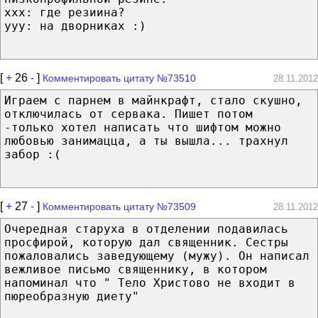
ххх: где резиина?
ууу: на дворниках :)
[
+
26
-
]
Комментировать цитату №73510
28.11.2012
Играем с парнем в майнкрафт, стало скушно,
отключилась от сервака. Пишет потом
-только хотел написать что шифтом можно
любовью занимацца, а ты вышла... трахнул
забор :(
[
+
27
-
]
Комментировать цитату №73509
28.11.2012
Очередная старуха в отделении подавилась
просфирой, которую дал священник. Сестры
пожаловались заведующему (мужу). Он написал
вежливое письмо священнику, в котором
напоминал что " Тело Христово не входит в
пюреобразную диету"