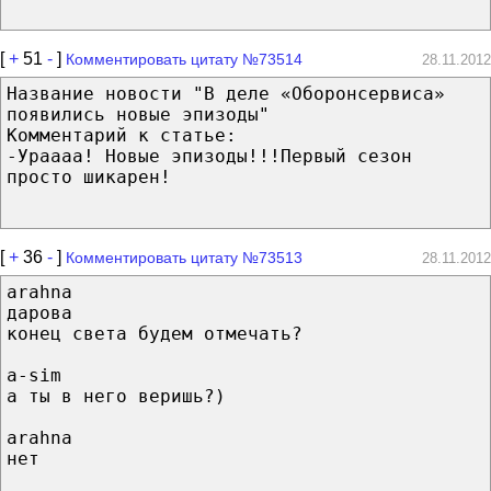
[
+
51
-
]
Комментировать цитату №73514
28.11.2012
Название новости "В деле «Оборонсервиса»
появились новые эпизоды"
Комментарий к статье:
-Ураааа! Новые эпизоды!!!Первый сезон
просто шикарен!
[
+
36
-
]
Комментировать цитату №73513
28.11.2012
arahna
дарова
конец света будем отмечать?
a-sim
а ты в него веришь?)
arahna
нет