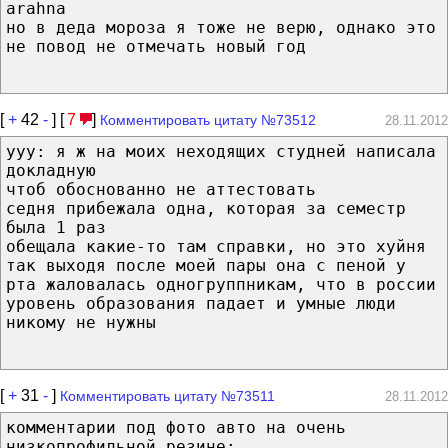
arahna
но в деда мороза я тоже не верю, однако это
не повод не отмечать новый год
[
+
42
-
] [
7
]
Комментировать цитату №73512
28.11.2012
yyy: я ж на моих неходящих студней написала
докладную
чтоб обоснованно не аттестовать
седня прибежала одна, которая за семестр
была 1 раз
обещала какие-то там справки, но это хуйня
так выходя после моей пары она с пеной у
рта жаловалась одногруппникам, что в россии
уровень образования падает и умные люди
никому не нужны
[
+
31
-
]
Комментировать цитату №73511
28.11.2012
комментарии под фото авто на очень
низкопрофильной резине: