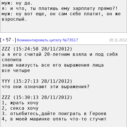
муж: ну да.
я: и что, ты платишь ему зарплату прямо?!
муж: ну вот еще, он сам себе платит, он же
взрослый.
[
+
57
-
]
Комментировать цитату №73517
28.11.2012
ZZZ (15:24:58 28/11/2012)
а я его считай 20-летним взяла и под себя
слепила
знаю наизусть все его выражения лица
все четыре
YYY (15:27:13 28/11/2012)
что они означают эти выражения?
ZZZ (15:30:13 28/11/2012)
1, жрать хочу
2, секса хочу
3. отъебитесь,дайте поиграть в Героев
4, в моей машинке опять что-то стучит