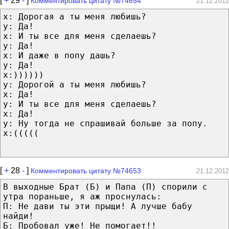
[
+
29
-
]
Комментировать цитату №74654
21.12.2012
x: Дорогая а ты меня любишь?
y: Да!
x: И ты все для меня сделаешь?
y: Да!
x: И даже в попу дашь?
y: Да!
x:))))))
y: Дорогой а ты меня любишь?
x: Да!
y: И ты все для меня сделаешь?
x: Да!
y: Ну тогда не спрашивай больше за попу.
x:(((((
[
+
28
-
]
Комментировать цитату №74653
21.12.2012
В выходные Брат (Б) и Папа (П) спорили с
утра пораньше, я аж проснулась:
П: Не дави ты эти прыщи! А лучше бабу
найди!
Б: Пробовал уже! Не помогает!!