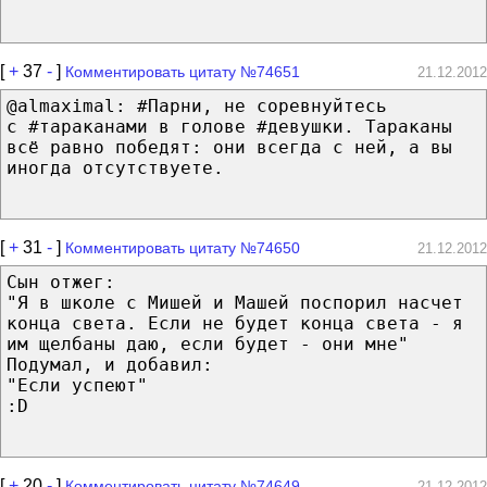
[
+
37
-
]
Комментировать цитату №74651
21.12.2012
@almaximal: #Парни, не соревнуйтесь
с #таракан­ами в голове #девушки. Тараканы
всё равно победят: они всегда с ней, а вы
иногда отсутствуете.
[
+
31
-
]
Комментировать цитату №74650
21.12.2012
Сын отжег:
"Я в школе с Мишей и Машей поспорил насчет
конца света. Если не будет конца света - я
им щелбаны даю, если будет - они мне"
Подумал, и добавил:
"Если успеют"
:D
[
+
20
-
]
Комментировать цитату №74649
21.12.2012