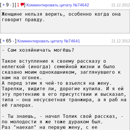
[
+
9
-
] [
1
]
Комментировать цитату №74642
21.12.2012
Женщине нельзя верить, особенно когда она
говорит правду.
[
+
65
-
]
Комментировать цитату №74641
21.12.2012
- Сам хозяйничать могёшь?
Такое вступление к своему рассказу о
нелегкой (иногда) семейной жизни и было
сказано моим однокашником, заглянувшего к
нам на огонек.
А перед этим я чей-то взъелся на жену.
Тарелки, видите ли, дорогие купила. И я ей
эту претензию в его присутствии и высказал,
типа – она несусветная транжира, а я раб на
её галерах.
- Ты знаешь, - начал Толик свой рассказ, -
по молодости я же тоже дураком был.
Раз "наехал" на первую жену, с ее