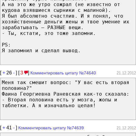
А на это же утро сожрал (не известно от
кудова взявшиеся сырники с малиной).
Я был абсолютно счастлив. И я понял, что
хозяйственные деньги жены и твое умение их
зарабатывать – РАЗНЫЕ вещи.
- Ты, кстати, это тоже запомни.
PS:
Я запомнил и сделал вывод.
[
+
26
-
] [
3
]
Комментировать цитату №74640
21.12.2012
Меня так смешит вопрос: "У вас есть вторая
половина?"
Фаина Георгиевна Раневская как-то сказала:
- Вторая половина есть у мозга, жопы и
таблетки. А я изначально целая!
[
+
41
-
]
Комментировать цитату №74639
21.12.2012