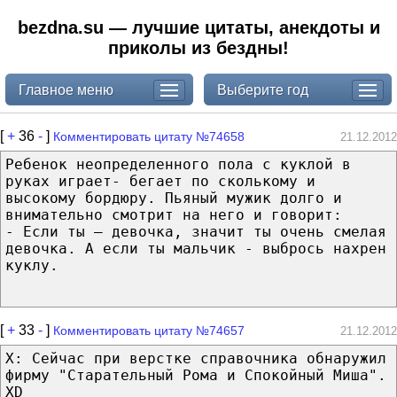
bezdna.su — лучшие цитаты, анекдоты и
приколы из бездны!
Главное меню
Выберите год
[
+
36
-
]
Комментировать цитату №74658
21.12.2012
Ребенок неопределенного пола с куклой в
руках играет- бегает по сколькому и
высокому бордюру. Пьяный мужик долго и
внимательно смотрит на него и говорит:
- Если ты – девочка, значит ты очень смелая
девочка. А если ты мальчик - выбрось нахрен
куклу.
[
+
33
-
]
Комментировать цитату №74657
21.12.2012
X: Сейчас при верстке справочника обнаружил
фирму "Старательный Рома и Спокойный Миша".
XD