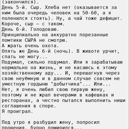
(закончился).
День 5-й. Сыр. Хлеба нет (оказывается за
ним была очередь человек на 50-60, а я
поленился стоять). Ну, а чай тоже дефицит.
Короче, сыр – с таком.
День 6-й. Голодоваю.
Принципиально на аккуратно порезанные
ломтики СЫРА не смотрю.
А жрать очень охота.
Опять же День 6-й (ночь). В животе урчит,
спать не могу...
Подумал, сильно подумал. Или я зарабатываю
нормально на жизнь, и не касаюсь к этому
хозяйственному аду... И, перешагнув через
свою неуёмную и в данном случае совсем не
уместную гордыню "добытчика"... Или...
Нет, я очень любил свою первую жену,
поэтому и не жрал вечерами в кафешках и
ресторанах, а честно пытался выполнить ниши
соглашения в споре.
Я проиграл.
Под утро я разбудил жену, попросил
прощения, бурно помирился...