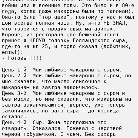
войны или в военные годы. Это было и в 80-е
года, когда даже макароны были по талонам).
Она-то была "торгашка", поэтому у нас и был
дом всегда полная чаша. Ну, я–то НЕ ЗНАЛ,
что творится в продуктовых магазинах.
Короче, из ресторана (по бешеной цене)
принес я ЦЕЛУЮ головку Голландского сыра,
где-то на кг 25, и гордо сказал (добытчик,
ёпть!):
- Готовь!!!!!
День 1-й. Мои любимые макароны с сыром.
День 2-й. Мои любимые макароны с сыром, но
мне сказали, что масло сливочное к
макаронам на завтра закончилось.
День 3-й. Мои любимые макароны с сыром и
без масла, но мне сказали, что макароны на
завтра заканчиваются, вернее, уже теперь
закончились, но зато сыра – до хренища
осталось.
День 4-й. Сыр. Жена предложила его
отварить. Отказался. Пожевал с черствой
черной гобушечкой. С чаем. Без сахара