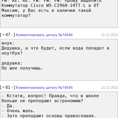
FW: RE: RE: FW: FW: FW: Прошу выделить
Коммутатор Cisco WS-C2960-24TT-L в ОТ
Максим, у Вас есть в наличии такой
коммутатор?
[
+
47
-
]
Комментировать цитату №74646
21.12.2012
внук:
Дедушка, а что будет, если вода попадет в
ноутбук?
дедушка:
По шее получишь.
[
+
61
-
]
Комментировать цитату №74645
21.12.2012
- Кстати, вопрос! Правда, что в школе
больше не преподают астрономию?
- Да.
- Очень жаль.
- Зато преподают основы православия.