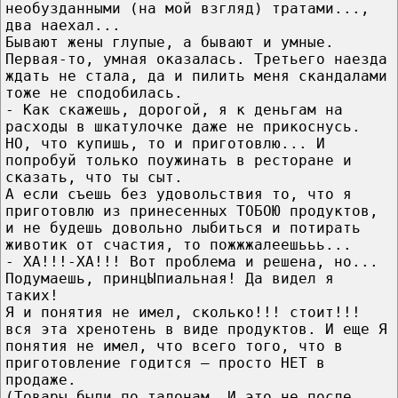
необузданными (на мой взгляд) тратами...,
два наехал...
Бывают жены глупые, а бывают и умные.
Первая-то, умная оказалась. Третьего наезда
ждать не стала, да и пилить меня скандалами
тоже не сподобилась.
- Как скажешь, дорогой, я к деньгам на
расходы в шкатулочке даже не прикоснусь.
НО, что купишь, то и приготовлю... И
попробуй только поужинать в ресторане и
сказать, что ты сыт.
А если съешь без удовольствия то, что я
приготовлю из принесенных ТОБОЮ продуктов,
и не будешь довольно лыбиться и потирать
животик от счастия, то пожжжалеешььь...
- ХА!!!-ХА!!! Вот проблема и решена, но...
Подумаешь, принцЫпиальная! Да видел я
таких!
Я и понятия не имел, сколько!!! стоит!!!
вся эта хренотень в виде продуктов. И еще Я
понятия не имел, что всего того, что в
приготовление годится – просто НЕТ в
продаже.
(Товары были по талонам. И это не после