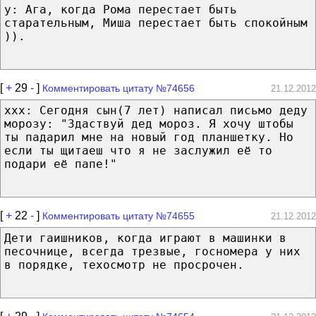
y: Ага, когда Рома перестает быть
старательным, Миша перестает быть спокойным
)).
[
+
29
-
]
Комментировать цитату №74656
21.12.2012
xxx: Сегодня сын(7 лет) написал письмо деду
морозу: "Здаствуй дед мороз. Я хочу штобы
ты падарил мне на новый год планшетку. Но
если ты щитаеш что я не заслужил её то
подари её папе!"
[
+
22
-
]
Комментировать цитату №74655
21.12.2012
Дети гаишников, когда играют в машинки в
песочнице, всегда трезвые, госномера у них
в порядке, техосмотр не просрочен.