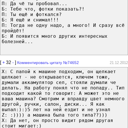
П: Да чё ты пробовал...
Б: Тебе что, фотки показать?!
П: Ты ещё и фоткался?
Б: Я ещё и снимал!!!
П: Тогда не одну надо, а много! И сразу всё
пройдёт!
Б: И появится много других интересных
болезней...
[
+
32
-
]
Комментировать цитату №74652
21.12.2012
X: С папой к машине подходим, он щелкает
щелкает - не открывается, ключем тоже,
думали аккамулятор сел, стояли думали че
делать. На работу понял что не попаду.. Тип
подходит какой то говорит: А может это не
ваша машина? Смотрим и вправду цвет немного
другой, ручки, салон, диски... Я как
выпал:):)5 лет на ней ездит и не узнал
Z: :)))) а машина была того типа??)))
X: Да нет, он просто видит рядом другая
стоит мигает:)