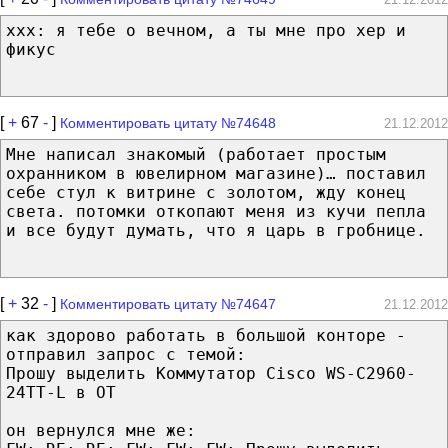
xxx: я тебе о вечном, а ты мне про хер и
фикус
[
+
67
-
]
Комментировать цитату №74648
21.12.2012
Мне написал знакомый (работает простым
охранником в ювелирном магазине)… поставил
себе стул к витрине с золотом, жду конец
света. потомки откопают меня из кучи пепла
и все будут думать, что я царь в гробнице.
[
+
32
-
]
Комментировать цитату №74647
21.12.2012
как здорово работать в большой конторе -
отправил запрос с темой:
Прошу выделить Коммутатор Cisco WS-C2960-
24TT-L в ОТ
он вернулся мне же: