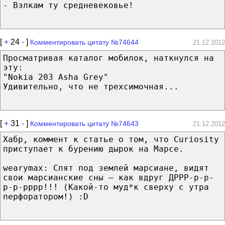
- Вэлкам ту средневековье!
[
+
24
-
]
Комментировать цитату №74644
21.12.2012
Просматривая каталог мобилок, наткнулся на
эту:
"Nokia 203 Asha Grey"
Удивительно, что не трехсимочная...
[
+
31
-
]
Комментировать цитату №74643
21.12.2012
Хабр, коммент к статье о том, что Curiosity
приступает к бурению дырок на Марсе.
wearymax: Спят под землей марсиане, видят
свои марсианские сны — как вдруг ДРРР-р-р-
р-р-рррр!!! (Какой-то муд*к сверху с утра
перфоратором!) :D