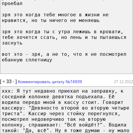
проебал
зря это когда тебе многое в жизни не
нравится, но ты ничего не меняешь
зря это когда ты с утра лежишь в кровати,
тебе хочется ссать, но лень и ты пытаешься
заснуть
вот это - зря, а не то, что я не посмотрел
ебанную сплетницу
[
+
33
-
]
Комментировать цитату №74939
27.12.2012
ххх: Я тут недавно приехал на заправку, к
соседней колонке девятка подъехала. Её
водила передо мной в кассу стоит. Говорит
кассиру: "Девяносто второй во вторую четыре
триста". Кассир через стойку перегнулся,
посмотрел недоверчиво так на вторую
колонку, спрашивает: "Всё войдёт?". Водила
такой: "Да, всё". Ну я тоже думаю - ну мало