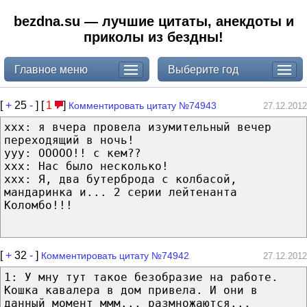
bezdna.su — лучшие цитаты, анекдоты и
приколы из бездны!
Главное меню
Выберите год
[
+
25
-
] [
1
]
Комментировать цитату №74943
27.12.2012
ххх: я вчера провела изумительный вечер
переходящий в ночь!
yyy: ООООО!! с кем??
xxx: Нас было несколько!
ххх: Я, два бутерброда с колбасой,
мандаринка и... 2 серии лейтенанта
Коломбо!!!
[
+
32
-
]
Комментировать цитату №74942
27.12.2012
1: У мну тут такое безобразие на работе.
Кошка кавалера в дом привела. И они в
данный момент ммм... размножаются...