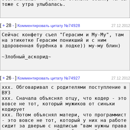
тоже с утра улыбалась.
[
+
28
-
]
Комментировать цитату №74928
27.12.2012
Сейчас конфету съел "Герасим и Му-Му", там
на этикетке Герасим поникший и с ним
здоровенная бурёнка в лодке)) му-му блин)
~Злобный_аскорид~
[
+
26
-
]
Комментировать цитату №74927
27.12.2012
ххх. Обговаривал с родителями поступление в
ВУЗ
ххх. Сначала объяснял отцу, что кодер - это
вовсе не тот, который мужиков от синьки
кодирует
ххх. Потом объяснял матери, что программист
- это вовсе не тот, который у них на работе
сидит за дверью с надписью "вам нужны права