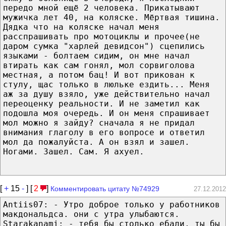
передо мной ещё 2 человека. Прикатывают
мужичка лет 40, на коляске. Мёртвая тишина.
Дядка что на коляске начал меня
расспрашивать про мотоциклы и прочее(не
даром сумка "харлей девидсон") сцепились
языками - болтаем сидим, он мне начал
втирать как сам гонял, мол сорвиголова
местная, а потом бац! И вот прикован к
стулу, щас только в люльке ездить... Меня
аж за душу взяло, уже действительно начал
переоценку реальности. И не заметил как
подошла моя очередь. И он меня спрашивает
мол можно я зайду? сначала я не придал
внимания глаголу в его вопросе и ответил
мол да пожалуйста. А он взял и зашел.
Ногами. Зашел. Сам. Я ахуел.
[
+
15
-
] [
2
]
Комментировать цитату №74929
27.12.2012
Antiis07: - Утро доброе только у работников
макдональдса. они с утра улыбаются.
Starakanami: - тебя бы столько ебали, ты бы