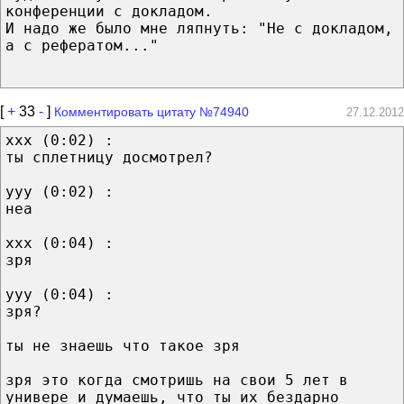
конференции с докладом.
И надо же было мне ляпнуть: "Не с докладом,
а с рефератом..."
[
+
33
-
]
Комментировать цитату №74940
27.12.2012
xxx (0:02) :
ты сплетницу досмотрел?
yyy (0:02) :
неа
xxx (0:04) :
зря
yyy (0:04) :
зря?
ты не знаешь что такое зря
зря это когда смотришь на свои 5 лет в
универе и думаешь, что ты их бездарно