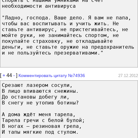
спорить с нашими умниками на счет
необходимости антивируса
"Ладно, господа. Ваше дело. Я вам не папа,
чтобы вас воспитывать и учить жить. Не
ставьте антивирус, не пристегивайтесь, не
мойте руки, не занимайтесь спортом, не
покупайте страховку, не откладывайте
деньги, не ставьте оружие на предохранитель
и не пользуйтесь презервативами."
[
+
44
-
]
Комментировать цитату №74936
27.12.2012
Срезают лазером сосули,
В лицо впиваются снежины.
До остановы добегу ли,
В снегу не утопив ботины?
А дома ждёт меня тарела,
Тарела гречи с белой булой;
В ногах – резиновая грела,
И тапы мягкие под стулом.