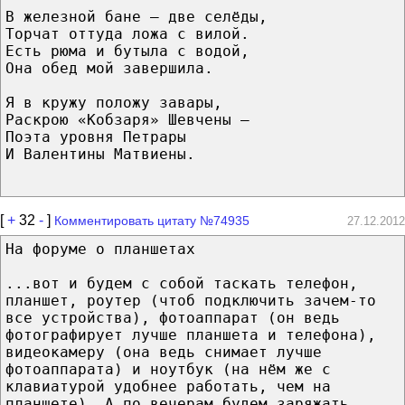
В железной бане – две селёды,
Торчат оттуда ложа с вилой.
Есть рюма и бутыла с водой,
Она обед мой завершила.
Я в кружу положу завары,
Раскрою «Кобзаря» Шевчены –
Поэта уровня Петрары
И Валентины Матвиены.
[
+
32
-
]
Комментировать цитату №74935
27.12.2012
На форуме о планшетах
...вот и будем с собой таскать телефон,
планшет, роутер (чтоб подключить зачем-то
все устройства), фотоаппарат (он ведь
фотографирует лучше планшета и телефона),
видеокамеру (она ведь снимает лучше
фотоаппарата) и ноутбук (на нём же с
клавиатурой удобнее работать, чем на
планшете). А по вечерам будем заряжать