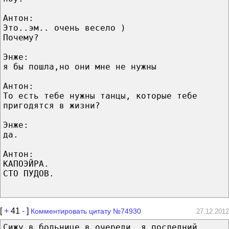
Антон:
Это..эм.. очень весело )
Почему?
Энже:
я бы пошла,но они мне не нужны
Антон:
То есть тебе нужны танцы, которые тебе
пригодятся в жизни?
Энже:
да.
Антон:
КАПОЭЙРА.
СТО ПУДОВ.
[
+
41
-
]
Комментировать цитату №74930
27.12.2012
Сижу в больнице в очереди, я последний