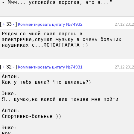
- Ммм... успокойся дорогая, это я..."
[
+
33
-
]
Комментировать цитату №74932
27.12.2012
Рядом со мной ехал парень в
электричке,слушал музыку в очень больших
наушниках с...ФОТОАППАРАТА :)
[
+
32
-
]
Комментировать цитату №74931
27.12.2012
Антон:
Как у тебя дела? Что делаешь?)
Энже:
Я.. думаю,на какой вид танцев мне пойти
Антон:
Спортивно-бальные ))
Энже:
ноу.