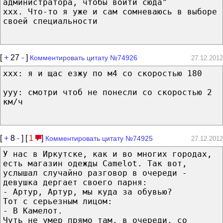
администратора, чтобы войти сюда"
ххх. Что-то я уже и сам сомневаюсь в выборе
своей специальности
[
+
27
-
]
Комментировать цитату №74926
27.12.2012
ххх: я и щас езжу по м4 со скоростью 180
ууу: смотри чтоб не понесли со скоростью 2
км/ч
[
+
8
-
] [
1
]
Комментировать цитату №74925
27.12.2012
У нас в Иркутске, как и во многих городах,
есть магазин одежды Camelot. Так вот,
услышал случайно разговор в очереди -
девушка дергает своего парня:
- Артур, Артур, мы куда за обувью?
Тот с серьезным лицом:
- В Камелот.
Чуть не умер прямо там, в очереди, со