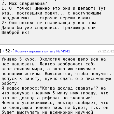
2: Мож спариваюца?
1: О! точно! именно это они и делают! Тут
эта.. поставщики ходят... с наступающим
поздравляют... скромно перешагивают..
2: Они похоже не спариваюца у вас там…
Давно бы уже спарились. Трахаюццо они!
Шваброй их!
[
+
52
-
]
Комментировать цитату №74941
27.12.2012
Универ 5 курс. Экология ясное дело все на
нее наплевать. Лектор воображает себя
властелином мира, а экологию ключом к
познанию истины. Выясняется, чтобы получить
допуск к зачету, нужно сдать еще письменную
работу.
Я задаю вопрос:"Когда доклад сдавать"? на
что получаю гневную 5 минутную тираду, что
это не доклад а реферат по экологии!
Немного успокоившись, лектор сообщает, что
на следующей неделе пары не будет, т.к. он
будет выступать на всемирной научной