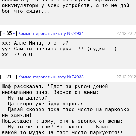
аккумуляторы у всех устройств, а то не дай
бог что сядет...
[
+
35
-
]
Комментировать цитату №74934
27.12.2012
xx: Алле Нина, это ты?!
yy: Сам ты оленина сука!!!! (гудки...)
xx: ?! o_O
[
+
21
-
]
Комментировать цитату №74933
27.12.2012
Шеф рассказал: "Едет за рулем домой
необычайно рано. Звонок от жены:
- Ну ты далеко?
- Да скоро уже буду дорогая.
- Давай скорее пока твое место на парковке
не заняли!
Подъезжает к дому, опять звонок от жены:
- Ну ты чего там? Вот козел... Блин...
Какой-то мудак на твое место паркуется!!