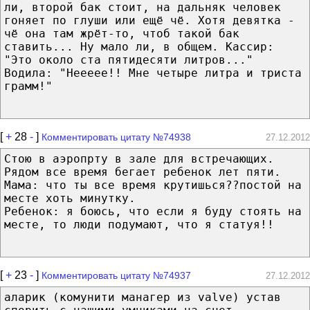
ли, второй бак стоит, на дальняк человек
гоняет по глуши или ещё чё. Хотя девятка -
чё она там жрёт-то, чтоб такой бак
ставить... Ну мало ли, в общем. Кассир:
"Это около ста пятидесяти литров..."
Водила: "Неееее!! Мне четыре литра и триста
грамм!"
[
+
28
-
]
Комментировать цитату №74938
27.12.2012
Стою в аэропрту в зале для встречающих.
Рядом все время бегает ребенок лет пяти.
Мама: что ты все время крутишься??постой на
месте хоть минутку.
Ребенок: я боюсь, что если я буду стоять на
месте, то люди подумают, что я статуя!!
[
+
23
-
]
Комментировать цитату №74937
27.12.2012
аларик (комунити манагер из valve) устав