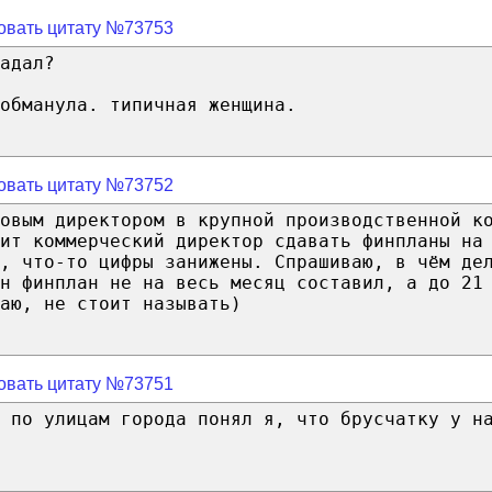
овать цитату №73753
адал?
обманула. типичная женщина.
овать цитату №73752
овым директором в крупной производственной к
ит коммерческий директор сдавать финпланы на
, что-то цифры занижены. Спрашиваю, в чём де
н финплан не на весь месяц составил, а до 21
аю, не стоит называть)
овать цитату №73751
 по улицам города понял я, что брусчатку у н