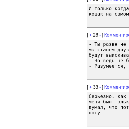
И только когда
кошак на самом
[
+
28
-
]
Комментир
- Ты разве не 
мы станем друз
будут выискива
- Но ведь не б
- Разумеется, 
[
+
33
-
]
Комментир
Серьезно. как 
меня был тольк
думал, что пот
ногу...