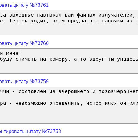
овать цитату №73761
 за выходные навтыкал вай-файных излучателей,
е. Теперь ходит, всем предлагает шапочки из 
овать цитату №73760
й меня!
буду снимать на камеру, а то вдруг ты упадеш
овать цитату №73759
ччи - составлен из вчерашнего и позавчерашне
ра - невозможно определить, испортился он ил
нтировать цитату №73758