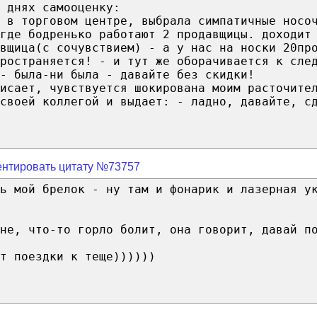
 днях самооценку:
 в торговом центре, выбрала симпатичные носо
где бодренько работают 2 продавщицы. доходит
вщица(с сочувствием) - а у нас на носки 20пр
ространяется! - и тут же оборачивается к сле
- была-ни была - давайте без скидки!
исает, чувствуется шокирована моим расточите
своей коллегой и выдает: - ладно, давайте, с
нтировать цитату №73757
ь мой брелок - ну там и фонарик и лазерная у
не, что-то горло болит, она говорит, давай п
т поездки к теще))))))