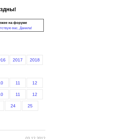
ездны!
ежее на форуме
тствую вас, Данила!
016
2017
2018
10
11
12
10
11
12
24
25
03.12.2012