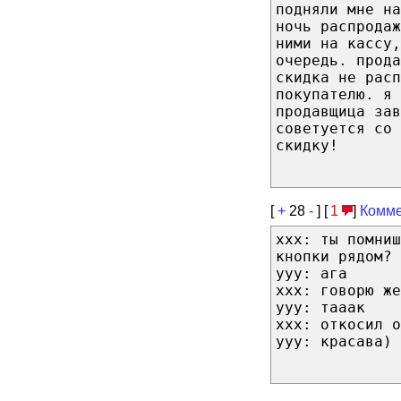
подняли мне на
ночь распродаж
ними на кассу,
очередь. прода
скидка не расп
покупателю. я 
продавщица зав
советуется со 
скидку!
[
+
28
-
] [
1
]
Комме
xxx: ты помниш
кнопки рядом?
yyy: ага
xxx: говорю же
yyy: тааак
xxx: откосил о
yyy: красава)