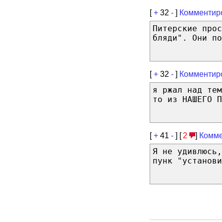
[
+
32
-
]
Комментир
Питерские прос
бляди". Они по
[
+
32
-
]
Комментир
я ржал над тем
то из НАШЕГО П
[
+
41
-
] [
2
]
Комме
Я не удивлюсь,
пунк "установи