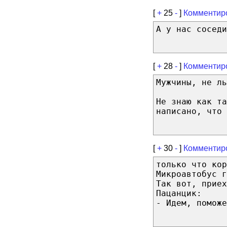
[
+
25
-
]
Комментир
А у нас соседи
[
+
28
-
]
Комментир
Мужчины, не ль
Не знаю как та
написано, что 
[
+
30
-
]
Комментир
только что кор
Микроавтобус г
Так вот, приех
Пацанцик:
- Идем, поможе