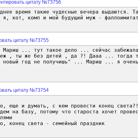
нтировать цитату №73756
еднее время такие чудесные вечера выдаются. Т
: я, кот, комп и мой будущий муж - фаллоимита
овать цитату №73755
 Мариш ... тут такое дело ... сейчас забежал
реж , ты же без детей , да ?! Дааа ... тогда 
 новый год не получишь" ... Мариш ... я очен
овать цитату №73754
о, еще и думать, с кем провести конец света?
дем на базу, потому что староста хочет прове
лями
о, конец света - семейный праздник