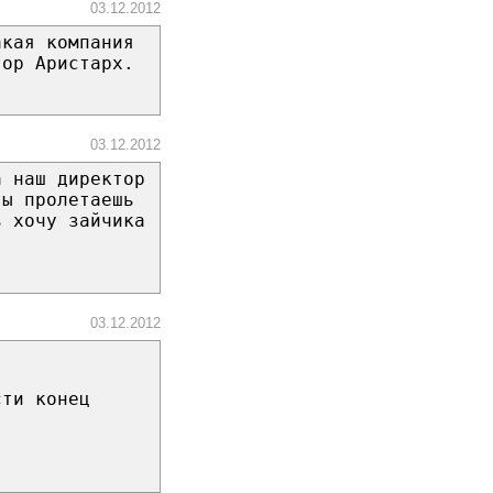
03.12.2012
акая компания
тор Аристарх.
03.12.2012
а наш директор
ты пролетаешь
ь хочу зайчика
03.12.2012
!
сти конец