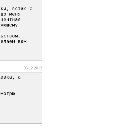
чки, встаю с
 до меня
оцентная
дующему
льством...
делаем вам
03.12.2012
казка, а
омотрю