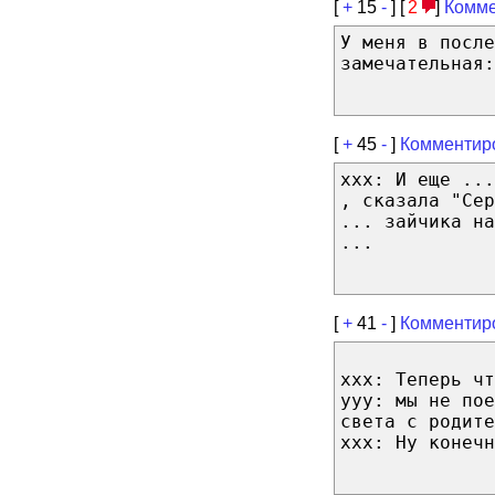
[
+
15
-
] [
2
]
Комме
У меня в посл
замечательная
[
+
45
-
]
Комментир
xxx: И еще ...
, сказала "Се
... зайчика на
...
[
+
41
-
]
Комментир
ххх: Теперь чт
ууу: мы не пое
света с родите
ххх: Ну конечн