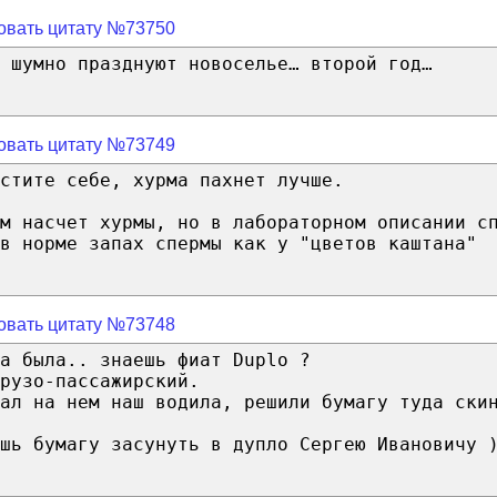
овать цитату №73750
 шумно празднуют новоселье… второй год…
овать цитату №73749
стите себе, хурма пахнет лучше.
м насчет хурмы, но в лабораторном описании с
в норме запах спермы как у "цветов каштана"
овать цитату №73748
а была.. знаешь фиат Duplo ?
рузо-пассажирский.
ал на нем наш водила, решили бумагу туда ски
шь бумагу засунуть в дупло Сергею Ивановичу 