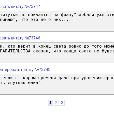
овать цитату №73747
титутки не обижаются на фразу"заебали уже эт
нимают, что это не о них....
овать цитату №73746
и, кто верит в конец света ровно до того мом
РАВИТЕЛЬСТВА сказал, что конца света не буде
нтировать цитату №73745
 если в скором времени даже при удалении про
ть спутник майл".
1
2
3