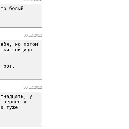
что белый
03.12.2012
тебя, но потом
атки-яойщицы
в рот.
03.12.2012
ятнадцать, у
. вернее я
на туже