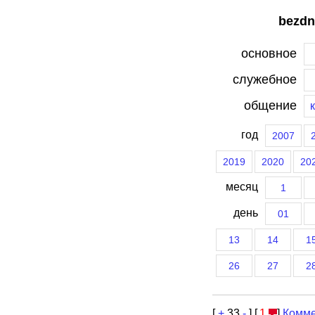
bezdn
основное
служебное
общение
год
2007
2019
2020
20
месяц
1
день
01
13
14
1
26
27
2
[
+
33
-
] [
1
]
Комме