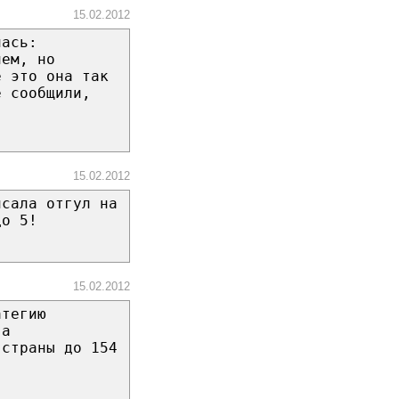
15.02.2012
лась:
ием, но
е это она так
е сообщили,
15.02.2012
исала отгул на
до 5!
15.02.2012
атегию
ва
 страны до 154