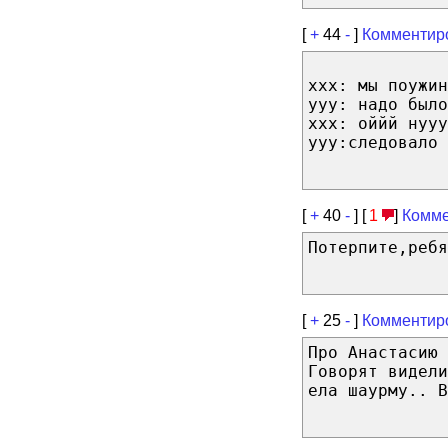
[
+
44
-
]
Комментир
xxx: мы поужин
yyy: надо было
xxx: оййй нууу
yyy:следовало 
[
+
40
-
] [
1
]
Комме
Потерпите,ребя
[
+
25
-
]
Комментир
Про Анастасию 
Говорят видели
ела шаурму.. В