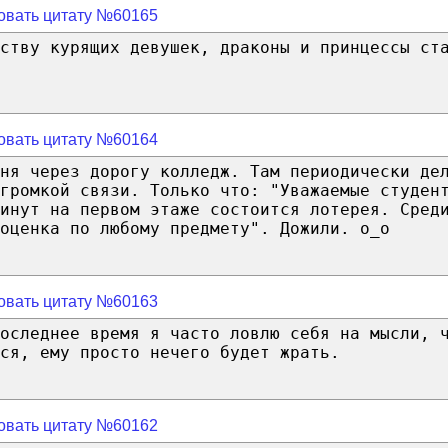
овать цитату №60165
ству курящих девушек, драконы и принцессы ст
овать цитату №60164
ня через дорогу колледж. Там периодически де
громкой связи. Только что: "Уважаемые студен
инут на первом этаже состоится лотерея. Сред
оценка по любому предмету". Дожили. o_o
овать цитату №60163
оследнее время я часто ловлю себя на мысли, 
ся, ему просто нечего будет жрать.
овать цитату №60162