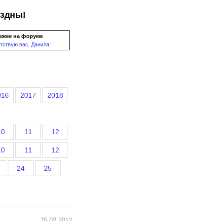
ездны!
ежее на форуме
тствую вас, Данила!
016
2017
2018
10
11
12
10
11
12
24
25
15.02.2012