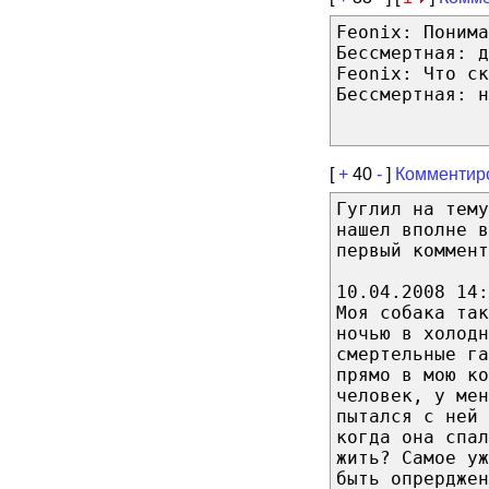
Feonix: Понима
Бессмертная: д
Feonix: Что ск
Бессмертная: н
[
+
40
-
]
Комментир
Гуглил на тему
нашел вполне в
первый коммент
10.04.2008 14:
Моя собака так
ночью в холодн
смертельные г
прямо в мою к
человек, у мен
пытался с ней 
когда она спал
жить? Самое у
быть опрерджен