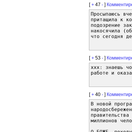
[
+
47
-
]
Комментир
Просыпаюсь вче
притащила к ко
подозрение за
накосячила (об
что сегодня де
[
+
53
-
]
Комментир
xxx: знаешь чо
работе и оказа
[
+
40
-
]
Комментир
В новой програ
народосбережен
правительства 
миллионов чело
О БОЖЕ, походу