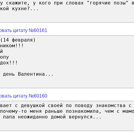
у скажите, у кого при словах "горячие позы" 
кой кухне?...
овать цитату №60161
(14 февраля)
ником!!!
й
опу
дох!!!
 день Валентина...
овать цитату №60160
вает с девушкой своей по поводу знакомства с
почему-то меня раньше познакомила, чем с мам
 папа неожиданно домой вернулся...