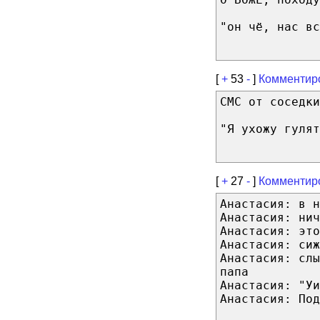
"он чё, нас вс
[
+
53
-
]
Комментир
СМС от соседки
"Я ухожу гулят
[
+
27
-
]
Комментир
Анастасия: в н
Анастасия: нич
Анастасия: это
Анастасия: сиж
Анастасия: слы
папа
Анастасия: "У
Анастасия: Под