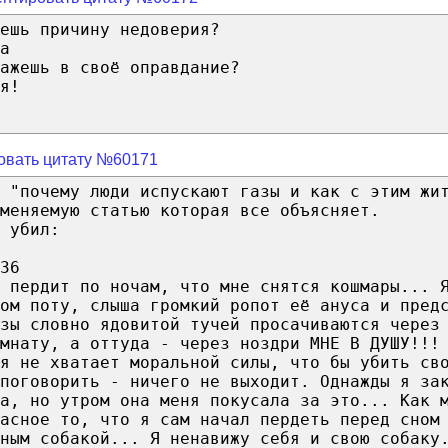
ешь причину недоверия?
а
ажешь в своё оправдание?
я!
овать цитату №60171
 "почему люди испускают газы и как с этим жи
меняемую статью которая все объясняет.
 убил:
36
 пердит по ночам, что мне снятся кошмары... 
ом поту, слыша громкий ропот её ануса и пред
азы словно ядовитой тучей просачиваются через
омнату, а оттуда - через ноздри МНЕ В ДУШУ!!!
я не хватает моральной силы, что бы убить св
поговорить - ничего не выходит. Однажды я за
а, но утром она меня покусала за это... Как 
жасное то, что я сам начал пердеть перед сном
ным собакой... Я ненавижу себя и свою собаку