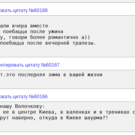
овать цитату №60168
али вчера вместе
 поебацца после ужина
у, говори более романтично а))
поебацца после вечерней трапезы.
нтировать цитату №60167
т.это последняя зима в вашей жизни
овать цитату №60166
нашу Волочкову:
 ее в центре Киева, в валенках и в трениках 
рут наверно, откуда в Киеве шаурма?!