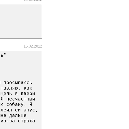
15.02.2012
ть"
Я просыпаюсь
ставляю, как
 щель в двери
 Я несчастный
ою собаку. Я
клеил ей анус,
мне дальше
 из-за страха
.