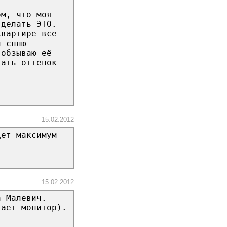
ом, что моя
 делать ЭТО.
квартире все
и сплю
 обзываю её
тать оттенок
15.02.2012
дет максимум
15.02.2012
а Малевич.
тает монитор).