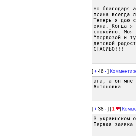
Но благодаря а
псина всегда л
Теперь я даю с
окна. Когда я 
спокойно. Моя 
“пердозой и ту
детской радост
СПАСИБО!!!
[
+
46
-
]
Комментир
ага, а он мне 
Антоновка
[
+
38
-
] [
1
]
Комме
В украинском о
Первая заявка 