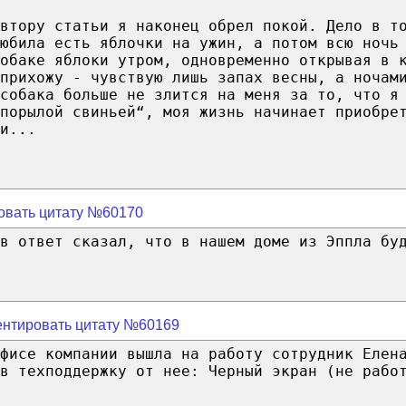
втору статьи я наконец обрел покой. Дело в т
юбила есть яблочки на ужин, а потом всю ночь
обаке яблоки утром, одновременно открывая в 
прихожу - чувствую лишь запах весны, а ночам
собака больше не злится на меня за то, что я
порылой свиньей“, моя жизнь начинает приобре
и...
овать цитату №60170
в ответ сказал, что в нашем доме из Эппла бу
нтировать цитату №60169
фисе компании вышла на работу сотрудник Елен
в техподдержку от нее: Черный экран (не рабо