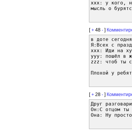
xxx: у кого, н
мысль о бурятс
[
+
48
-
]
Комментир
в доте сегодня
Я:Всех с празд
xxx: Иди на ху
yyy: пошёл в ж
zzz: чтоб ты с
Плохой у ребят
[
+
28
-
]
Комментир
Друг разговари
Он:С отцом ты 
Она: Ну просто