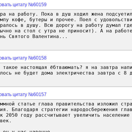
овать цитату №60159
ра на работу. Пока в душ ходил жена подсуети
мпу кофе, бутеры и прочее. Поел с удовольств
кралось в душу. Всю дорогу на работу думал гд
ычно на стол с утра не приносит). А на работ
нь Святого Валентина...
овать цитату №60158
 такое настоящая ёбтваюмать? я на завтра нап
лось не будет дома электричества завтра с 8 
овать цитату №60157
ммной статье глава правительства изложил стр
ия. Благодаря стратегии народосбережения гла
к 2050 году рассчитывает увеличить население
век.
 он у нас навечно..