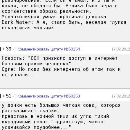
разочарование. Если бы я знал, кто ты и
какая, не общался бы. Велика была вера в
соответствие образа реальности.
Меланхоличная умная красивая девочка
Dark Water: А я, стало быть, веселая глупая
некрасивая мальчик
[
+
39
-
]
Комментировать цитату №60254
17.02.2012
Новость: "ООН признало доступ в интернет
базовым правом человека"
Ogre: Но люди без интернета об этом так и
не узнали...
[
+
51
-
]
Комментировать цитату №60253
17.02.2012
у дочки есть большая мягкая сова, которая
рассказывает сказки.
представь в ночной тиши из угла тихий
вкрадчивый голос "здравствуй, малыш.
усаживайся поудобнее..."