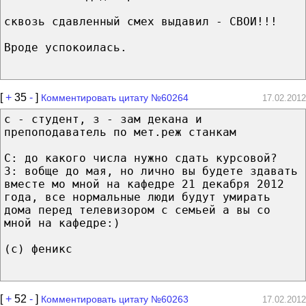
сквозь сдавленный смех выдавил - СВОИ!!!
Вроде успокоилась.
[
+
35
-
]
Комментировать цитату №60264
17.02.2012
с - студент, з - зам декана и
препоподаватель по мет.реж станкам
С: до какого числа нужно сдать курсовой?
З: вобще до мая, но лично вы будете здавать
вместе мо мной на кафедре 21 декабря 2012
года, все нормальные люди будут умирать
дома перед телевизором с семьей а вы со
мной на кафедре:)
(с) феникс
[
+
52
-
]
Комментировать цитату №60263
17.02.2012