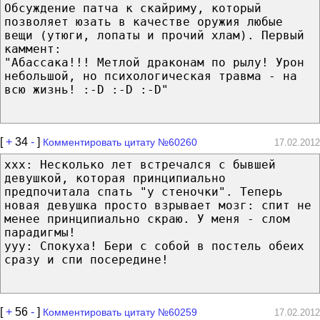
Обсуждение патча к скайриму, который
позволяет юзать в качестве оружия любые
вещи (утюги, лопаты и прочий хлам). Первый
каммент:
"Абассака!!! Метлой драконам по рылу! Урон
небольшой, но психологическая травма - на
всю жизнь! :-D :-D :-D"
[
+
34
-
]
Комментировать цитату №60260
17.02.2012
xxx: Несколько лет встречался с бывшей
девушкой, которая принципиально
предпочитала спать "у стеночки". Теперь
новая девушка просто взрывает мозг: спит не
менее принципиально скраю. У меня - слом
парадигмы!
yyy: Спокуха! Бери с собой в постель обеих
сразу и спи посередине!
[
+
56
-
]
Комментировать цитату №60259
17.02.2012