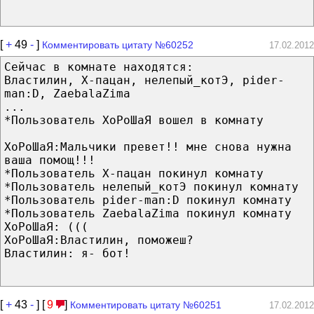
[
+
49
-
]
Комментировать цитату №60252
17.02.2012
Сейчас в комнате находятся:
Властилин, X-пацан, нелепый_котЭ, pider-
man:D, ZaebalaZima
...
*Пользователь ХоРоШаЯ вошел в комнату
ХоРоШаЯ:Мальчики превет!! мне снова нужна
ваша помощ!!!
*Пользователь X-пацан покинул комнату
*Пользователь нелепый_котЭ покинул комнату
*Пользователь pider-man:D покинул комнату
*Пользователь ZaebalaZima покинул комнату
ХоРоШаЯ: (((
ХоРоШаЯ:Властилин, поможеш?
Властилин: я- бот!
[
+
43
-
] [
9
]
Комментировать цитату №60251
17.02.2012