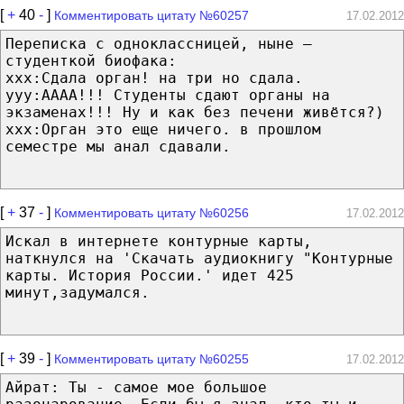
[
+
40
-
]
Комментировать цитату №60257
17.02.2012
Переписка с одноклассницей, ныне —
студенткой биофака:
xxx:Сдала орган! на три но сдала.
yyy:АААА!!! Студенты сдают органы на
экзаменах!!! Ну и как без печени живётся?)
xxx:Орган это еще ничего. в прошлом
семестре мы анал сдавали.
[
+
37
-
]
Комментировать цитату №60256
17.02.2012
Искал в интернете контурные карты,
наткнулся на 'Скачать аудиокнигу "Контурные
карты. История России.' идет 425
минут,задумался.
[
+
39
-
]
Комментировать цитату №60255
17.02.2012
Айрат: Ты - самое мое большое