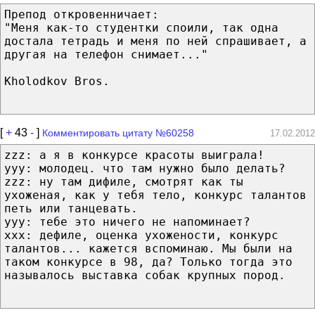
Препод откровенничает:
"Меня как-то студентки споили, так одна
достала тетрадь и меня по ней спрашивает, а
другая на телефон снимает..."
Kholodkov Bros.
[
+
43
-
]
Комментировать цитату №60258
17.02.2012
zzz: а я в конкурсе красоты выиграла!
ууу: молодец. что там нужно было делать?
zzz: ну там дифиле, смотрят как ты
ухоженая, как у тебя тело, конкурс талантов
петь или танцевать.
ууу: тебе это ничего не напоминает?
ххх: дефиле, оценка ухожености, конкурс
талантов... кажется вспоминаю. Мы были на
таком конкурсе в 98, да? Только тогда это
называлось выставка собак крупных пород.