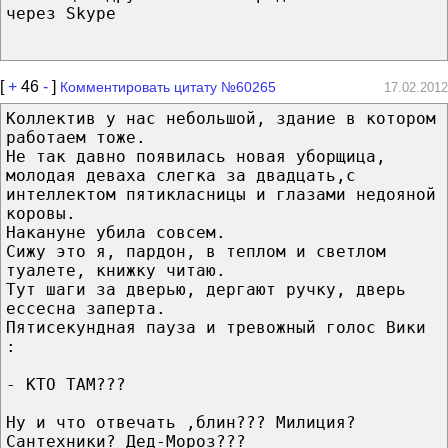
через Skype
[
+
46
-
]
Комментировать цитату №60265
17.02.2012
Коллектив у нас небольшой, здание в котором
работаем тоже.
Не так давно появилась новая уборщица,
молодая деваха слегка за двадцать,с
интеллектом пятикласницы и глазами недояной
коровы.
Накануне убила совсем.
Сижу это я, пардон, в теплом и светлом
туалете, книжку читаю.
Тут шаги за дверью, дергают ручку, дверь
ессесна заперта.
Пятисекундная пауза и тревожный голос Вики
:
- КТО ТАМ???
Ну и что отвечать ,блин??? Милиция?
Сантехники? Дед-Мороз???