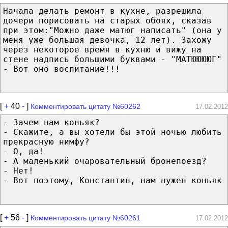
Начала делать ремонт в кухне, разрешила
дочери порисовать на старых обоях, сказав
при этом:"Можно даже матюг написать" (она у
меня уже большая девочка, 12 лет). Захожу
через некоторое время в кухню и вижу на
стене надпись большими буквами - "МАТЮЮЮЮГ"
- Вот оно воспитание!!!
[
+
40
-
]
Комментировать цитату №60262
17.02.2012
- Зачем нам коньяк?
- Скажите, а вы хотели бы этой ночью любить
прекрасную нимфу?
- О, да!
- А маленький очаровательный бронепоезд?
- Нет!
- Вот поэтому, Константин, нам нужен коньяк
[
+
56
-
]
Комментировать цитату №60261
17.02.2012