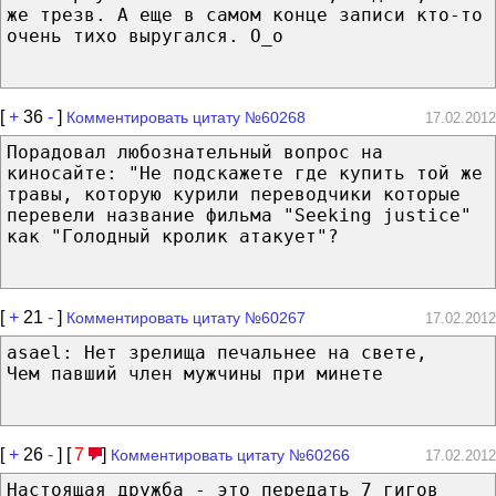
же трезв. А еще в самом конце записи кто-то
очень тихо выругался. О_о
[
+
36
-
]
Комментировать цитату №60268
17.02.2012
Порадовал любознательный вопрос на
киносайте: "Не подскажете где купить той же
травы, которую курили переводчики которые
перевели название фильма "Seeking justice"
как "Голодный кролик атакует"?
[
+
21
-
]
Комментировать цитату №60267
17.02.2012
asael: Нет зрелища печальнее на свете,
Чем павший член мужчины при минете
[
+
26
-
] [
7
]
Комментировать цитату №60266
17.02.2012
Настоящая дружба - это передать 7 гигов