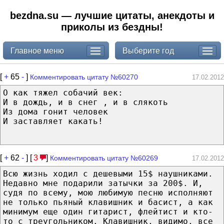
bezdna.su — лучшие цитаты, анекдоты и
приколы из бездны!
Главное меню
Выберите год
[
+
65
-
]
Комментировать цитату №60270
17.02.2012
О как тяжел собачий век:
И в дождь, и в снег , и в слякоть
Из дома гонит человек
И заставляет какать!
[
+
62
-
] [
3
]
Комментировать цитату №60269
17.02.2012
Всю жизнь ходил с дешевыми 15$ наушниками.
Недавно мне подарили затычки за 200$. И,
судя по всему, мою любимую песню исполняют
не только пьяный клавишник и басист, а как
минимум еще один гитарист, флейтист и кто-
то с треугольником. Клавишник, видимо, все