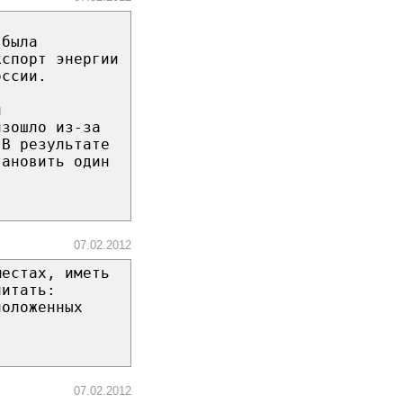
 была
кспорт энергии
оссии.
и
изошло из-за
 В результате
тановить один
07.02.2012
местах, иметь
читать:
положенных
07.02.2012