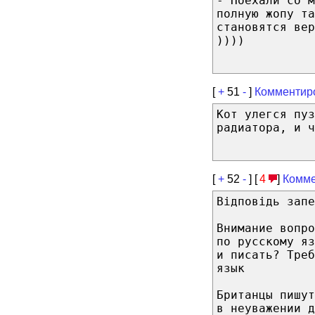
- Поехали со м
полную жопу та
становятся вер
))))
[
+
51
-
]
Комментир
Кот улегся пуз
радиатора, и ч
[
+
52
-
] [
4
]
Комме
Відповідь запе
Внимание вопро
по русскому я
и писать? Треб
язык
Британцы пишут
в неуважении д