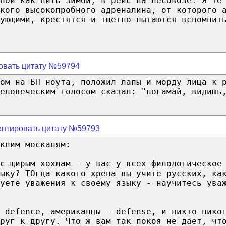
ной как-нить зимой, в рейс на лесовозе. Я те
кого высокопробного адреналина, от которого 
ующими, крестятся и тщетно пытаются вспомнит
овать цитату №59794
ом на БП ноута, положил лапы и морду лица к 
еловеческим голосом сказал: "погамай, видишь
нтировать цитату №59793
клим москалям:
с щирым хохлам - у вас у всех филологическое
зыку? ТОгда какого хрена вы учите русских, ка
уете уважения к своему языку - научитесь ува
 defence, американцы - defense, и никто нико
руг к другу. Что ж вам так покоя не дает, чт