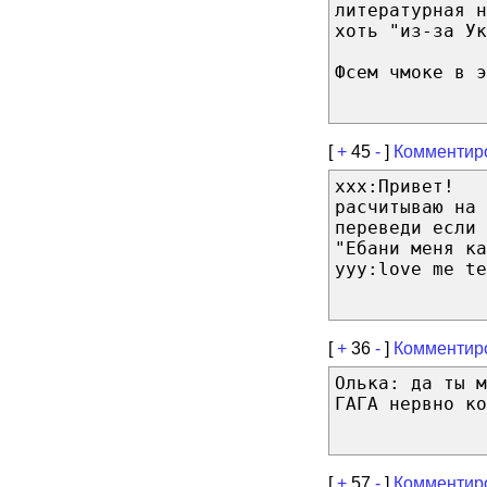
литературная н
хоть "из-за Ук
Фсем чмоке в э
[
+
45
-
]
Комментир
xxx:Привет!
расчитываю на 
переведи если 
"Ебани меня ка
yyy:love me te
[
+
36
-
]
Комментир
Олька: да ты м
ГАГА нервно ко
[
+
57
-
]
Комментир