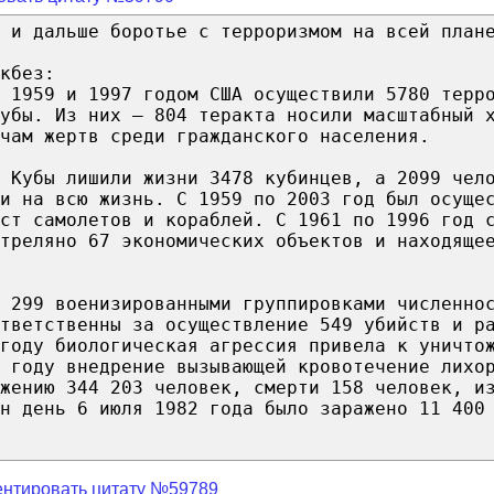
 и дальше боротье с терроризмом на всей план
кбез:
 1959 и 1997 годом США осуществили 5780 терр
убы. Из них — 804 теракта носили масштабный 
чам жертв среди гражданского населения.
в Кубы лишили жизни 3478 кубинцев, а 2099 чел
и на всю жизнь. С 1959 по 2003 год был осуще
ст самолетов и кораблей. С 1961 по 1996 год 
треляно 67 экономических объектов и находяще
 299 военизированными группировками численно
тветственны за осуществление 549 убийств и р
 году биологическая агрессия привела к уничто
 году внедрение вызывающей кровотечение лихо
ажению 344 203 человек, смерти 158 человек, и
н день 6 июля 1982 года было заражено 11 400
нтировать цитату №59789