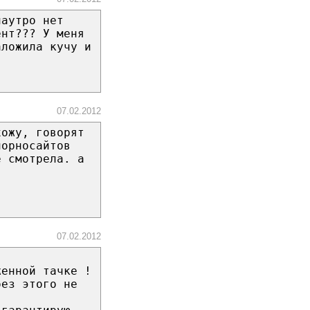
наутро нет
ент??? У меня
аложила кучу и
07.02.2012
хожу, говорят
порносайтов
е смотрела. а
07.02.2012
женной тачке !
без этого не