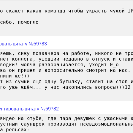
о скажет какая команда чтобы украсть чужой I
сибо, помогло
овать цитату №59783
яешь, сижу позавчера на работе, никого не тр
нет коллега, ушедший недавно в отпуск и став
водки! молча разворачивается, уходит 0_о
ва он пришел и вопросительно смотрит на нас.
пили же!))
т из сумки ещё одну бутылку, ставит на стол 
го уже ждём... у нас накопились вопросы)))12
нтировать цитату №59782
видео на ютубе, где пара девушек с ужасными 
устный саундрек производят псевдоэмоциональн
а рельсах: