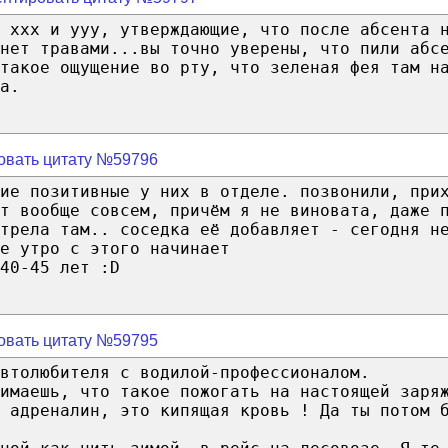
 ххх и yyy, утверждающие, что после абсента 
хнет травами...вы точно уверены, что пили абс
такое ощущение во рту, что зеленая фея там н
а.
овать цитату №59796
кие позитивные у них в отделе. позвонили, при
т вообще совсем, причём я не виновата, даже 
отрела там.. соседка её добавляет - сегодня н
е утро с этого начинает
40-45 лет :D
овать цитату №59795
втолюбителя с водилой-профессионалом.
имаешь, что такое пожогать на настоящей заря
 адреналин, это кипящая кровь ! Да ты потом 