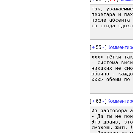
так, уважаемые
перегара и па
после абсента 
со стыда сдохл
[
+
55
-
]
Комментир
xxx> тётки та
- система виси
никаких не см
обычно - каждо
xxx> обеим по 
[
+
63
-
]
Комментир
Из разговора а
- Да ты не пон
Это драйв, это
сможешь жить !