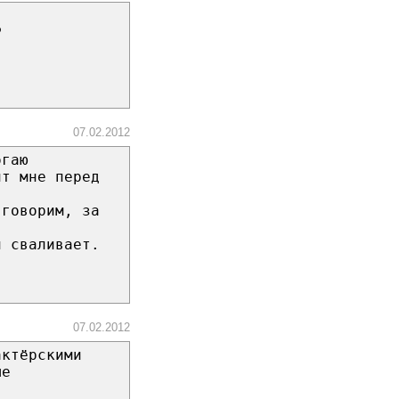
P
07.02.2012
огаю
ит мне перед
 говорим, за
и сваливает.
07.02.2012
актёрскими
ые