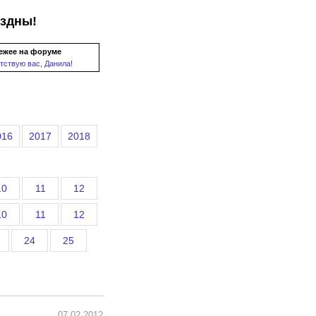
ездны!
ежее на форуме
тствую вас, Данила!
016
2017
2018
10
11
12
10
11
12
24
25
07.02.2012