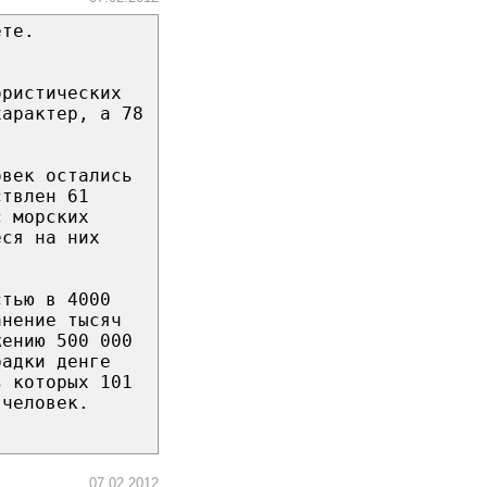
ете.
ористических
характер, а 78
овек остались
ствлен 61
с морских
еся на них
стью в 4000
анение тысяч
жению 500 000
радки денге
з которых 101
 человек.
07.02.2012