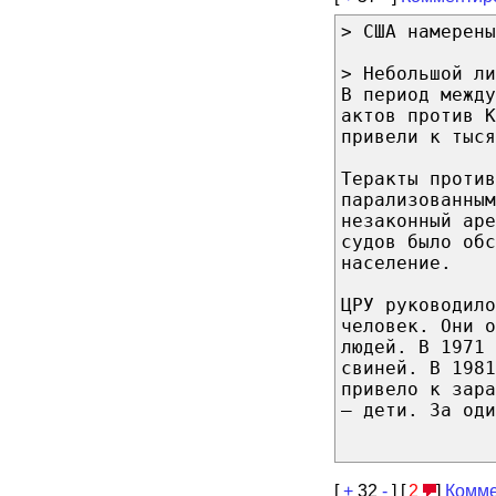
> США намерены
> Небольшой ли
В период между
актов против К
привели к тыся
Теракты проти
парализованным
незаконный аре
судов было обс
население.
ЦРУ руководило
человек. Они о
людей. В 1971
свиней. В 1981
привело к зар
— дети. За оди
[
+
32
-
] [
2
]
Комме