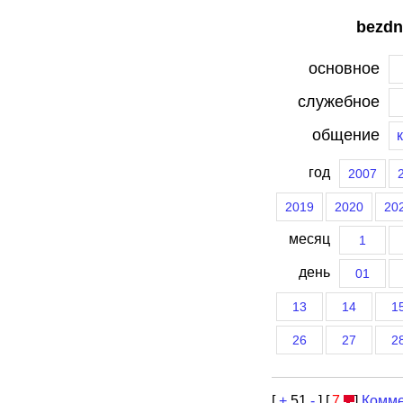
bezdn
основное
служебное
общение
год
2007
2019
2020
20
месяц
1
день
01
13
14
1
26
27
2
[
+
51
-
] [
7
]
Комме