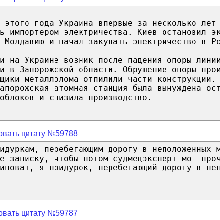
 этого года Украина впервые за несколько лет
ь импортером электричества. Киев остановил э
 Молдавию и начал закупать электричество в Р
и на Украине возник после падения опоры лини
и в Запорожской области. Обрушение опоры про
рщики металлолома отпилили части конструкции.
Запорожская атомная станция была вынуждена ос
облоков и снизила производство.
овать цитату №59788
ридуркам, перебегающим дорогу в неположенных 
е записку, чтобы потом судмедэксперт мог про
иноват, я придурок, перебегающий дорогу в не
овать цитату №59787