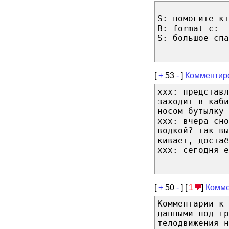
S: помогите кт
B: format c:
S: большое спа
[
+
53
-
]
Комментир
xxx: представл
заходит в каби
носом бутылку 
xxx: вчера сно
водкой? так вы
кивает, достаё
ххх: сегодня е
[
+
50
-
] [
1
]
Комме
Комментарии к 
данными под гр
телодвижения н