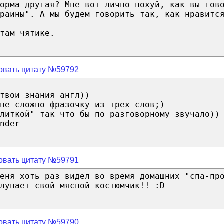
орма другая? Мне вот лично похуй, как вы гов
раины". А мы будем говорить так, как нравитс
там чятике.
овать цитату №59792
твои знания англ))
не сложно фразочку из трех слов;)
литкой" так что бы по разговорному звучало))
nder
овать цитату №59791
еня хоть раз видел во время домашних "спа-пр
лупает свой мясной костюмчик!! :D
овать цитату №59790