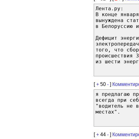
Лента.ру:
В конце января
вынуждена стат
в Белоруссию и
Дефицит энерги
электропередач
того, что сбо
происшествия 
из шести энерг
[
+
50
-
]
Комментир
я предлагаю п
всегда при себ
"водитель не в
местах".
[
+
44
-
]
Комментир