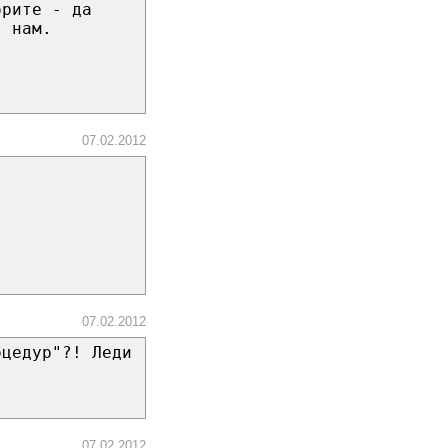
орите - да
я нам.
07.02.2012
07.02.2012
оцедур"?! Леди
07.02.2012