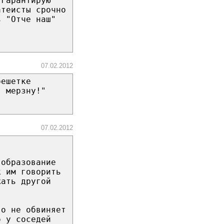
 гарантирую
атеисты срочно
ь "Отче наш"
07.02.2012
решетке
, мерзну!"
07.02.2012
 образование
к им говорить
жать другой
го не обвиняет
о у соседей