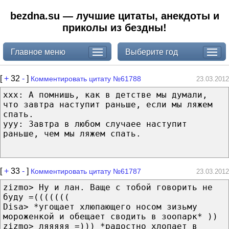
bezdna.su — лучшие цитаты, анекдоты и
приколы из бездны!
Главное меню
Выберите год
[
+
32
-
]
Комментировать цитату №61788
23.03.2012
xxx: А помнишь, как в детстве мы думали,
что завтра наступит раньше, если мы ляжем
спать.
ууу: Завтра в любом случаее наступит
раньше, чем мы ляжем спать.
[
+
33
-
]
Комментировать цитату №61787
23.03.2012
zizmo> Ну и лан. Ваще с тобой говорить не
буду =(((((((
Disa> *угощает хлюпающего носом зизьму
мороженкой и обещает сводить в зоопарк* ))
zizmo> ляяяяя =))) *радостно хлопает в