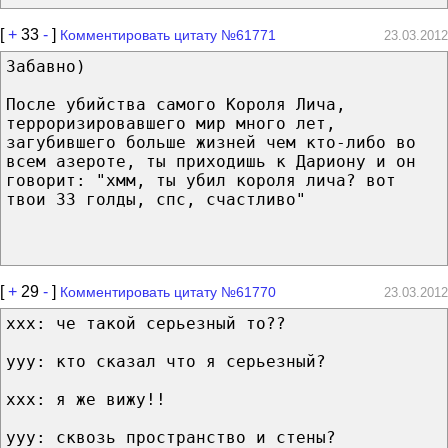
[
+
33
-
]
Комментировать цитату №61771
23.03.2012
Забавно)
После убийства самого Короля Лича,
терроризировавшего мир много лет,
загубившего больше жизней чем кто-либо во
всем азероте, ты приходишь к Дариону и он
говорит: "хмм, ты убил короля лича? вот
твои 33 голды, спс, счастливо"
[
+
29
-
]
Комментировать цитату №61770
23.03.2012
ххх: че такой серьезный то??
ууу: кто сказал что я серьезный?
ххх: я же вижу!!
ууу: сквозь пространство и стены?