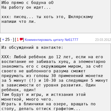
Ибо прямо с бодуна оО
На работу он идет...
ххх: писец... ты хоть это, Шклярскому
напиши что ли.
[
+
25
-
] [
1
]
Комментировать цитату №61777
23.03.2012
Из обсуждений в контакте:
ХХХ: Любой ребёнок до 12 лет, если на его
воспитание не забивать хуец, а элементарно
знакомить его с окружающим миром, за счёт
своего не шаблонного разума сможет
придумать из головы 30 применений монетке
за 5 минут (!) и 10-30 за следующие 5 минут
в зависимости от уровня развития. Один
ребёнок, один!
Там будут и игры, и истязания этой
монеткой, много чего.
Играть в блинчики на озере, вращать по
столу, делать оттиск графитом...