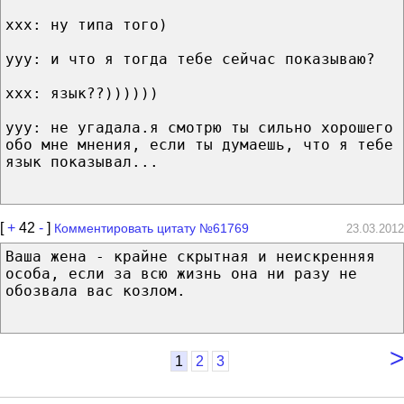
ххх: ну типа того)
ууу: и что я тогда тебе сейчас показываю?
ххх: язык??))))))
ууу: не угадала.я смотрю ты сильно хорошего
обо мне мнения, если ты думаешь, что я тебе
язык показывал...
[
+
42
-
]
Комментировать цитату №61769
23.03.2012
Ваша жена - крайне скрытная и неискренняя
особа, если за всю жизнь она ни разу не
обозвала вас козлом.
>
1
2
3