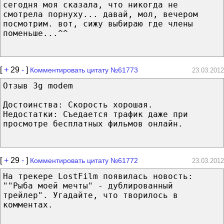
сегодня моя сказала, что никогда не
смотрела порнуху... давай, мол, вечером
посмотрим. вот, сижу выбираю где члены
поменьше...^^
[
+
29
-
]
Комментировать цитату №61773
23.03.2012
Отзыв 3g modem
Достоинства: Скорость хорошая.
Недостатки: Съедается трафик даже при
просмотре бесплатных фильмов онлайн.
[
+
29
-
]
Комментировать цитату №61772
23.03.2012
На трекере LostFilm появилась новость:
""Рыба моей мечты" - дублированный
трейлер". Угадайте, что творилось в
комментах.