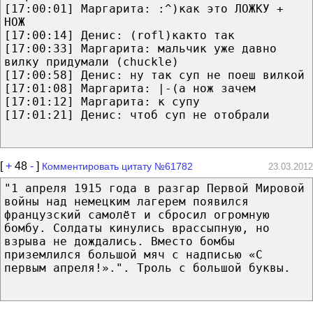
[17:00:01] Маргарита: :^)как это ЛОЖКУ +
НОЖ
[17:00:14] Денис: (rofl)както так
[17:00:33] Маргарита: мальчик уже давно
вилку придумали (chuckle)
[17:00:58] Денис: ну так суп не поеш вилкой
[17:01:08] Маргарита: |-(а нож зачем
[17:01:12] Маргарита: к супу
[17:01:21] Денис: чтоб суп не отобрали
[
+
48
-
]
Комментировать цитату №61782
23.03.2012
"1 апреля 1915 года в разгар Первой Мировой
войны над немецким лагерем появился
французский самолёт и сбросил огромную
бомбу. Солдаты кинулись врассыпную, но
взрыва не дождались. Вместо бомбы
приземлился большой мяч с надписью «С
первым апреля!».". Троль с большой буквы.