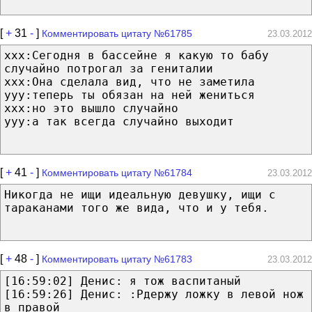
[
+
31
-
]
Комментировать цитату №61785
23.03.2012
xxx:Сегодня в бассейне я какую то бабу
случайно потрогал за гениталии
xxx:Она сделала вид, что не заметила
yyy:теперь ты обязан на ней жениться
xxx:но это вышло случайно
yyy:а так всегда случайно выходит
[
+
41
-
]
Комментировать цитату №61784
23.03.2012
Никогда не ищи идеальную девушку, ищи с
тараканами того же вида, что и у тебя.
[
+
48
-
]
Комментировать цитату №61783
23.03.2012
[16:59:02] Денис: я тож васпитаный
[16:59:26] Денис: :Pдержу ложку в левой нож
в правой