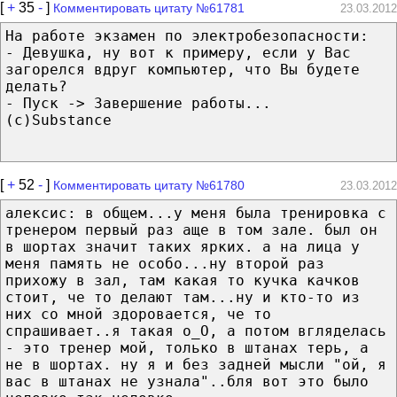
[
+
35
-
]
Комментировать цитату №61781
23.03.2012
На работе экзамен по электробезопасности:
- Девушка, ну вот к примеру, если у Вас
загорелся вдруг компьютер, что Вы будете
делать?
- Пуск -> Завершение работы...
(c)Substance
[
+
52
-
]
Комментировать цитату №61780
23.03.2012
алексис: в общем...у меня была тренировка с
тренером первый раз аще в том зале. был он
в шортах значит таких ярких. а на лица у
меня память не особо...ну второй раз
прихожу в зал, там какая то кучка качков
стоит, че то делают там...ну и кто-то из
них со мной здоровается, че то
спрашивает..я такая о_О, а потом вгляделась
- это тренер мой, только в штанах терь, а
не в шортах. ну я и без задней мысли "ой, я
вас в штанах не узнала"..бля вот это было