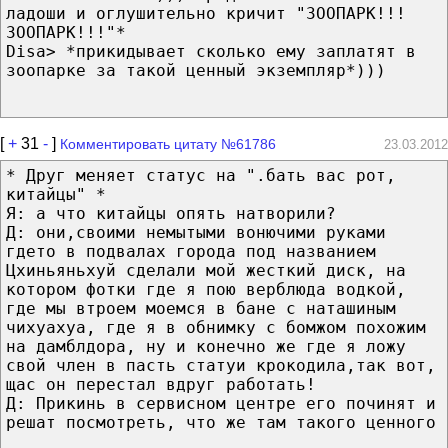
ладоши и оглушительно кричит "ЗООПАРК!!!
ЗООПАРК!!!"*
Disa> *прикидывает сколько ему заплатят в
зоопарке за такой ценный экземпляр*)))
[
+
31
-
]
Комментировать цитату №61786
23.03.2012
* Друг меняет статус на ".бать вас рот,
китайцы" *
Я: а что китайцы опять натворили?
Д: они,своими немытыми вонючими руками
гдето в подвалах города под названием
Цхиньяньхуй сделали мой жесткий диск, на
котором фотки где я пою верблюда водкой,
где мы втроем моемся в бане с наташиным
чихуахуа, где я в обнимку с бомжом похожим
на дамблдора, ну и конечно же где я ложу
свой член в пасть статуи крокодила,так вот,
щас он перестал вдруг работать!
Д: Прикинь в сервисном центре его починят и
решат посмотреть, что же там такого ценного