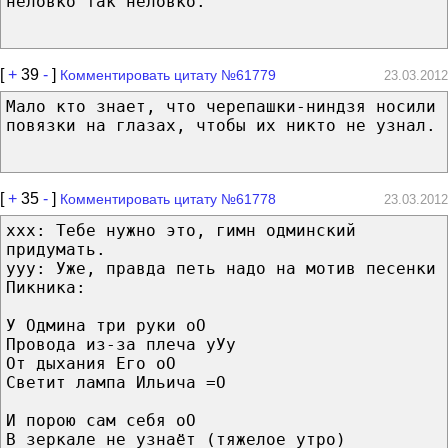
неловко так неловко.
[
+
39
-
]
Комментировать цитату №61779
23.03.2012
Мало кто знает, что черепашки-ниндзя носили
повязки на глазах, чтобы их никто не узнал.
[
+
35
-
]
Комментировать цитату №61778
23.03.2012
ххх: Тебе нужно это, гимн одминский
придумать.
ууу: Уже, правда петь надо на мотив песенки
Пикника:
У Одмина три руки оО
Провода из-за плеча уУу
От дыхания Его оО
Светит лампа Ильича =О
И порою сам себя оО
В зеркале не узнаёт (тяжелое утро)