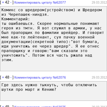
[
+
42
-
]
Комментировать цитату №62077
29.03.2012
Комикс со шредером(устройством) и Шредером
из Черепашек-ниндзя.
Комментарий:
ты ошибаешься. Скорее нормальные понимают
героя из тмтн. Я вот служил в армии, у нас
был прапорщик по фамилии шрейдер. И говорит
мне как-то лейтенант, суя пачку военной
документации(секретной типо):"вот бумага,
иди уничтожь ее через шредер". Я ее отнес
прапорщику и говорю:"вам сказали это
уничтожить". Потом вся часть ржала над
этим.
[
+
48
-
]
Комментировать цитату №62076
29.03.2012
Где здесь нужно тыкнуть, чтобы отключить
шутки про март и Кению?
[
+
45
-
]
Комментировать цитату №62075