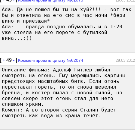
29.03.2012
Ada: Да не пошел бы ты на хуй?!!! - вот так
бы и ответила на его смс в час ночи *бери
вино и приезжай*
Ada: ...правда поздно обумалась и в 1:20
уже стояла на его пороге с бутылкой
вина...:((
[
+
49
-
]
Комментировать цитату №62074
29.03.2012
Описание фильма: Адольф Гитлер любил
смотреть на огонь. Ему мерещились картины
предстоящих масштабных битв. Если огонь
переставал гореть, то он снова шевелил
бревна, и костер пылал с новой силой, но
совсем скоро этот огонь стал для него
слишком ярким.
Комент: А во второй серии Сталин будет
смотреть как вода из крана течёт.