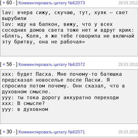
[
+
60
-
]
Комментировать цитату №62073
29.03.2012
lav: вчера сижу, скучаю, тут, хуяк — свет
вырубили
lav: иду на балкон, вижу, что у всех
соседних домов света тоже нет и вдруг крик:
«Блять, Коля, я же тебе говорила не включай
эту бритву, она не рабочая»
[
+
56
-
]
Комментировать цитату №62072
29.03.2012
ххх: будет Пасха. Мне почему-то батюшка
предсказал новоселье после Пасхи. Я
спросила потом почему. Онн сказал, что в
духовном смысле.
yyy: ты тока дорогу аккуратно переходи
xxx: В смысле?
yyy: в духовном
[
+
30
-
]
Комментировать цитату №62071
29.03.2012