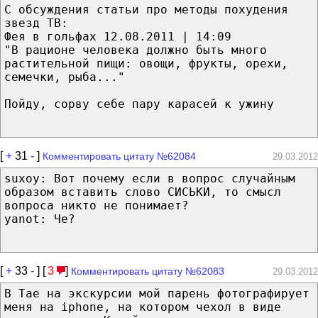
С обсуждения статьи про методы похудения
звезд ТВ:
Фея в гольфах 12.08.2011 | 14:09
"В рационе человека должно быть много
растительной пищи: овощи, фрукты, орехи,
семечки, рыба..."
Пойду, сорву себе пару карасей к ужину
[
+
31
-
]
Комментировать цитату №62084
29.03.2012
suxoy: Вот почему если в вопрос случайным
образом вставить слово СИСЬКИ, то смысл
вопроса никто не понимает?
yanot: Че?
[
+
33
-
] [
3
]
Комментировать цитату №62083
29.03.2012
В Тае на экскурсии мой парень фотографирует
меня на iphone, на котором чехол в виде