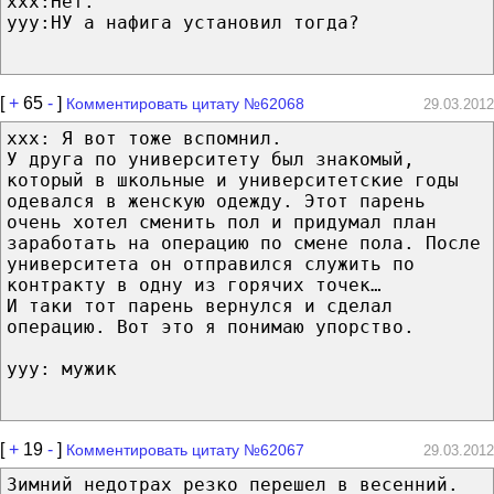
xxx:Нет.
yyy:НУ а нафига установил тогда?
[
+
65
-
]
Комментировать цитату №62068
29.03.2012
xxx: Я вот тоже вспомнил.
У друга по университету был знакомый,
который в школьные и университетские годы
одевался в женскую одежду. Этот парень
очень хотел сменить пол и придумал план
заработать на операцию по смене пола. После
университета он отправился служить по
контракту в одну из горячих точек…
И таки тот парень вернулся и сделал
операцию. Вот это я понимаю упорство.
yyy: мужик
[
+
19
-
]
Комментировать цитату №62067
29.03.2012
Зимний недотрах резко перешел в весенний.