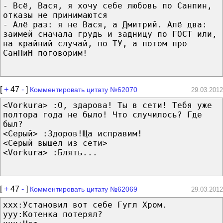
- Всё, Вася, я хочу себе любовь по Санпин,
отказы не принимаются
- Алё раз: я не Вася, а Дмитрий. Алё два:
заимей сначала грудь и задницу по ГОСТ или,
на крайний случай, по ТУ, а потом про
СанПиН поговорим!
[
+
47
-
]
Комментировать цитату №62070
29.03.2012
<Vorkura> :О, здарова! Ты в сети! Тебя уже
полтора года не было! Что случилось? Где
был?
<Серый> :Здоров!Ща исправим!
<Серый вышел из сети>
<Vorkura> :Блять...
[
+
47
-
]
Комментировать цитату №62069
29.03.2012
xxx:Установил вот себе Гугл Хром.
yyy:Котенка потерял?