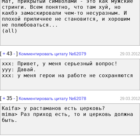
Мат, прикрытый символами - это как мужские
стринги. Всем понятно, что там хуй, но
какбэ замаскировали чем-то несуразным. И
плохой приличнее не становится, и хорошим
не полюбоваться...
(all)
[
+
43
-
]
Комментировать цитату №62079
29.03.2012
xxx: Привет, у меня серьезный вопрос!
yyy: Давай.
ххх: у меня герои на работе не сохраняются
[
+
35
-
]
Комментировать цитату №62078
29.03.2012
Kaifa> у растаманов есть церковь?
mima> Раз приход есть, то и церковь должна
быть.