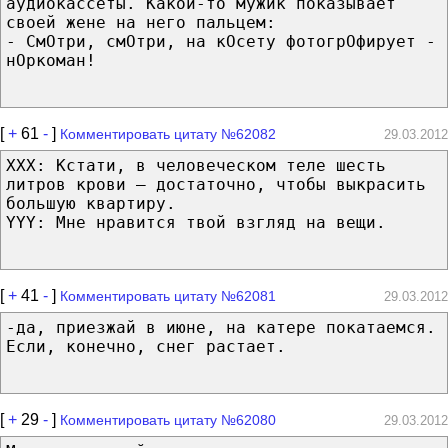
аудиокассеты. Какой-то мужик показывает
своей жене на него пальцем:
- СмОтри, смОтри, на кОсету фотогрОфирует -
нОркоман!
[
+
61
-
]
Комментировать цитату №62082
29.03.2012
XXX: Кстати, в человеческом теле шесть
литров крови — достаточно, чтобы выкрасить
большую квартиру.
YYY: Мне нравится твой взгляд на вещи.
[
+
41
-
]
Комментировать цитату №62081
29.03.2012
-да, приезжай в июне, на катере покатаемся.
Если, конечно, снег растает.
[
+
29
-
]
Комментировать цитату №62080
29.03.2012