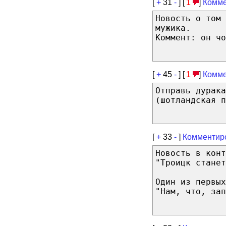
[
+
31
-
] [
1
]
Комме
Новость о том
мужика.
Коммент: он чо
[
+
45
-
] [
1
]
Комме
Отправь дурака
(шотландская п
[
+
33
-
]
Комментир
Новость в конт
"Троицк станет
Один из первых
"Нам, что, зап