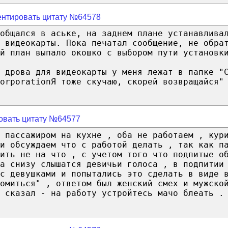
нтировать цитату №64578
общался в аське, на заднем плане устанавлива
я видеокарты. Пока печатал сообщение, не обра
й план выпало окошко с выбором пути установк
 дрова для видеокарты у меня лежат в папке "
orporationЯ тоже скучаю, скорей возвращайся"
овать цитату №64577
м пассажиром на кухне , оба не работаем , кур
 и обсуждаем что с работой делать , так как п
ить не на что , с учетом того что подпитые о
а снизу слышатся девичьи голоса , в подпитии
с девушками и попытались это сделать в виде 
омиться" , ответом был женский смех и мужско
 сказал - на работу устройтесь мачо блеать .