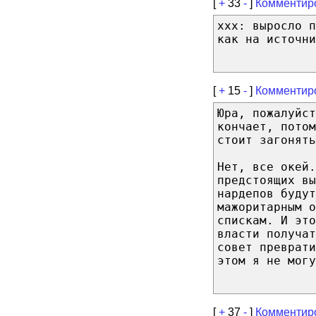
[
+
33
-
]
Комментир
xxx: выросло п
как на источни
[
+
15
-
]
Комментир
Юра, пожалуйст
кончает, потом
стоит загонять
Нет, все окей
предстоящих вы
нардепов будут
мажоритарным о
спискам. И эт
власти получат
совет преврати
этом я не могу
[
+
37
-
]
Комментир