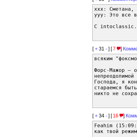
xxx: Сметана, 
yyy: Это все в
С intoclassic.
[
+
31
-
] [
7
]
Комме
всяким "фоксмо
Форс-Мажор — о
непреодолимой 
Господа, я кон
стараемся быт
никто не сохра
[
+
34
-
] [
16
]
Комм
Feahim (15:09:
как твой режим