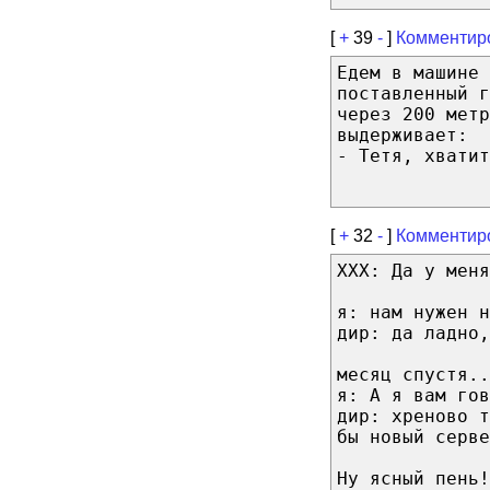
[
+
39
-
]
Комментир
Едем в машине 
поставленный г
через 200 метр
выдерживает:
- Тетя, хватит
[
+
32
-
]
Комментир
ХХХ: Да у меня
я: нам нужен н
дир: да ладно,
месяц спустя..
я: А я вам гов
дир: хреново т
бы новый серве
Ну ясный пень!