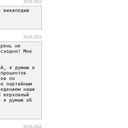
23.05.2012
а википедию
23.05.2012
арень не
осходно! Мне
ей, я думаю о
 процентов
тов по
по партийным
ведением наши
И верховный
а я думаю об
23.05.2012