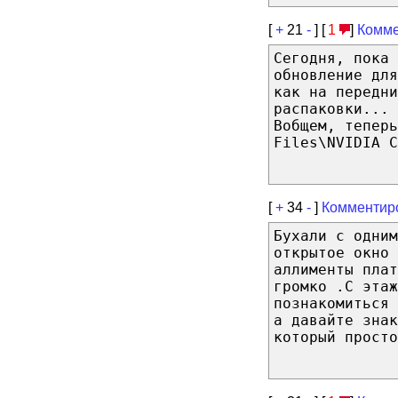
[
+
21
-
] [
1
]
Комме
Сегодня, пока 
обновление дл
как на передни
распаковки...
Вобщем, теперь
Files\NVIDIA C
[
+
34
-
]
Комментир
Бухали с одни
открытое окно
аллименты плат
громко .С этаж
познакомиться 
а давайте знак
который просто