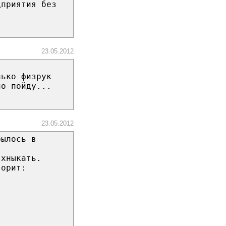
дприятия без
23.05.2012
лько физрук
но пойду...
23.05.2012
рылось в
 хныкать.
ворит: