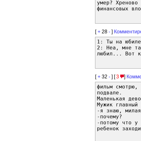
умер? Хреново 
финансовых вло
[
+
28
-
]
Комментир
1: Ты на юбиле
2: Неа, мне та
любил... Вот к
[
+
32
-
] [
3
]
Комме
фильм смотрю, 
подвале.
Маленькая дево
Мужик главный 
-я знаю, милая
-почему?
-потому что у 
ребенок заходи