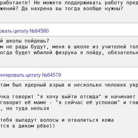
работаете! Не можете поддерживать работу пре
жений? Да нахрена вы тогда вообще нужны?
овать цитату №64580
й школы пойдешь?
м не рады будут, меня в школе из учителей то
огда будет юбилей физрука я пойду, обязатель
нтировать цитату №64579
там был ядерный взрыв и несколько человек ук
чка говорит "я хочу выйти отсюда" и начинает
говорит её маме - "я сейчас её успокою" и го
, но туда нельзя
тебя выпадут волосы и отвалиться кожа
тся в диком рёве))