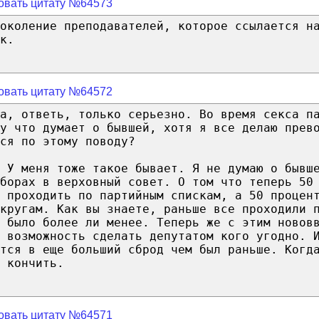
овать цитату №64573
околение преподавателей, которое ссылается н
к.
овать цитату №64572
а, ответь, только серьезно. Во время секса п
у что думает о бывшей, хотя я все делаю прев
ся по этому поводу?
. У меня тоже такое бывает. Я не думаю о бывш
борах в верховный совет. О том что теперь 50
 проходить по партийным спискам, а 50 процен
кругам. Как вы знаете, раньше все проходили 
о было более ли менее. Теперь же с этим новов
 возможность сделать депутатом кого угодно. 
тся в еще больший сброд чем был раньше. Когд
 кончить.
овать цитату №64571