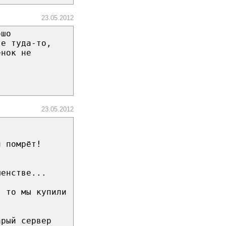
23.05.2012
ошо
те туда-то,
енок не
23.05.2012
н помрёт!
шенстве...
, то мы купили
арый сервер