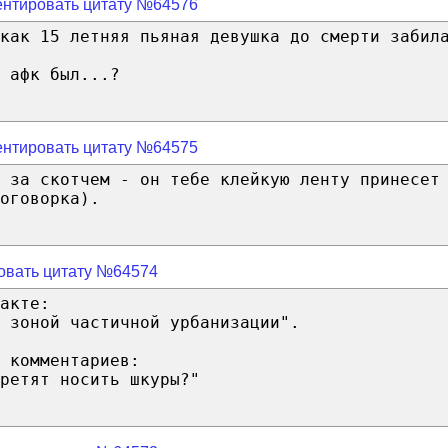
нтировать цитату №64576
 как 15 летняя пьяная девушка до смерти забил
 афк был...?
нтировать цитату №64575
 за скотчем - он тебе клейкую ленту принесет
оговорка).
овать цитату №64574
акте:
 зоной частичной урбанизации".
 комментариев:
ретят носить шкуры?"