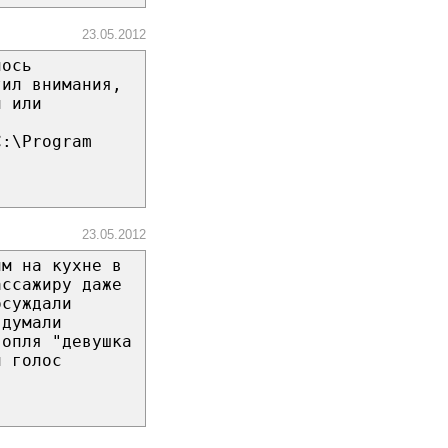
23.05.2012
лось
тил внимания,
и или
C:\Program
23.05.2012
им на кухне в
ассажиру даже
бсуждали
 думали
вопля "девушка
й голос