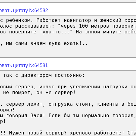
овать цитату №64582
с ребенком. Работает навигатор и женский хор
олос рассказывает: "через 100 метров поверни
ов поверните туда-то..." На энной минуте реб
, мы сами знаем куда ехать!..
овать цитату №64581
 так с директором постоянно:
овый сервер, иначе при увеличении нагрузки о
 не помрёт, он же сервер!
. сервер лежит, отгрузка стоит, клиенты в бе
орил!
ы говорил Вася! Если бы ты нормально говорил
р!
!! Нужен новый сервер? хреново работаете! Ст