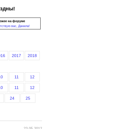
ездны!
ежее на форуме
тствую вас, Данила!
016
2017
2018
10
11
12
10
11
12
24
25
23.05.2012