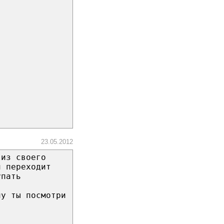
23.05.2012
 из своего
н переходит
упать
ну ты посмотри