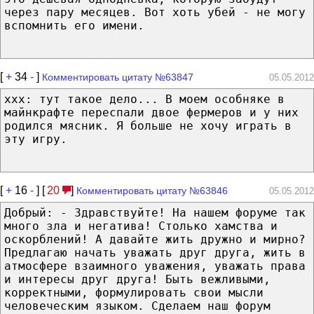
через пару месяцев. Вот хоть убей - не могу
вспомнить его имени.
[
+
34
-
]
Комментировать цитату №63847
05.05.2012
xxx: тут такое дело... В моем особняке в
майнкрафте переспали двое фермеров и у них
родился мясник. Я больше не хочу играть в
эту игру.
[
+
16
-
] [
20
]
Комментировать цитату №63846
05.05.2012
Добрый: - Здравствуйте! На нашем форуме так
много зла и негатива! Столько хамства и
оскорблений! А давайте жить дружно и мирно?
Предлагаю начать уважать друг друга, жить в
атмосфере взаимного уважения, уважать права
и интересы друг друга! Быть вежливыми,
корректными, формулировать свои мысли
человеческим языком. Сделаем наш форум