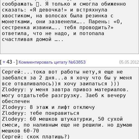
соображать . Я только и смогла обиженно
сказать: «Я девочка!» и встряхнула
хвостиком, на волосах была резинка с
монетками, они зазвенели….. Парень: «О,
сестренка извини….. тебя проводить?»
ответила, что не надо, и потопала
счастливая домой …..
[
+
43
-
]
Комментировать цитату №63853
05.05.2012
Сергей:...тока вот работы нету,я еще не
заебался за 2 дня...а я хочу что бы у меня
все отваливалось))я хочу заипаться )))
Zlodeyy: у меня завтра привоз материалов.
могу отдатьтебе разгрузку. Заеб к вечеру
обеспечен
Zlodeyy: 8 этаж и лифт отключу
Zlodeyy: тебе понравиться
Zlodeyy: 60 мешков штукатурки, 50 сухой
смеси, по наливным еще не решили. но думаю
мешков 60-70
Сергей: скок платишь?)