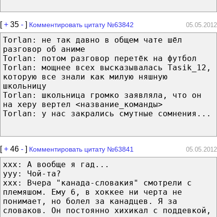
[
+
35
-
]
Комментировать цитату №63842
05.05.2012
Torlan: не так давно в общем чате шёл
разговор об аниме
Torlan: потом разговор перетёк на футбол
Torlan: мощнее всех высказывалась Tasik_12,
которую все знали как милую няшную
школьницу
Torlan: школьница громко заявляла, что он
на херу вертел <название_команды>
Torlan: у нас закрались смутные сомнения...
[
+
46
-
]
Комментировать цитату №63841
05.05.2012
ххх: А вообще я гад...
yyy: Чой-та?
ххх: Вчера "канада-словакия" смотрели с
племяшом. Ему 6, в хоккее ни черта не
понимает, но болел за канадцев. Я за
словаков. Он постоянно хихикал с поддевкой,