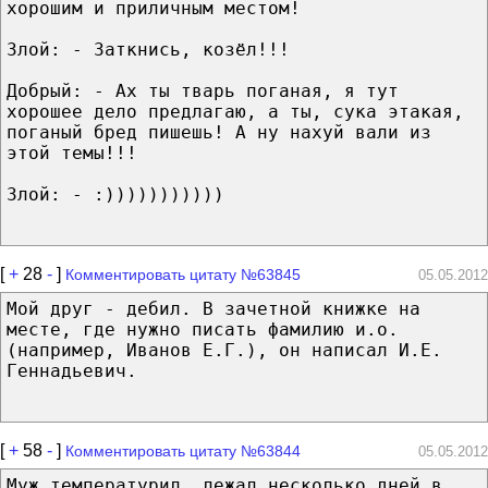
хорошим и приличным местом!
Злой: - Заткнись, козёл!!!
Добрый: - Ах ты тварь поганая, я тут
хорошее дело предлагаю, а ты, сука этакая,
поганый бред пишешь! А ну нахуй вали из
этой темы!!!
Злой: - :)))))))))))
[
+
28
-
]
Комментировать цитату №63845
05.05.2012
Мой друг - дебил. В зачетной книжке на
месте, где нужно писать фамилию и.о.
(например, Иванов Е.Г.), он написал И.Е.
Геннадьевич.
[
+
58
-
]
Комментировать цитату №63844
05.05.2012
Муж температурил, лежал несколько дней в