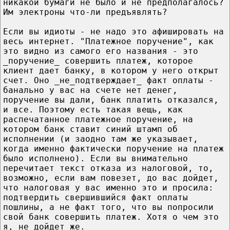
никакой бумаги не было и не предполагалось?
Им электроны что-ли предъявлять?
Если вы идиоты - не надо это афишировать на
весь интернет. "Платежное поручение", как
это видно из самого его названия - это
_поручение_ совершить платеж, которое
клиент дает банку, в котором у него открыт
счет. Оно _не_подтверждает_ факт оплаты -
банально у вас на счете нет денег,
поручение вы дали, банк платить отказался,
и все. Поэтому есть такая вещь, как
распечатанное платежное поручение, на
котором банк ставит синий штамп об
исполнении (и заодно там же указывает,
когда именно фактически поручение на платеж
было исполнено). Если вы внимательно
перечитает текст отказа из налоговой, то,
возможно, если вам повезет, до вас дойдет,
что налоговая у вас именно это и просила:
подтвердить свершившийся факт оплаты
пошлины, а не факт того, что вы попросили
свой банк совершить платеж. Хотя о чем это
я, не дойдет же.