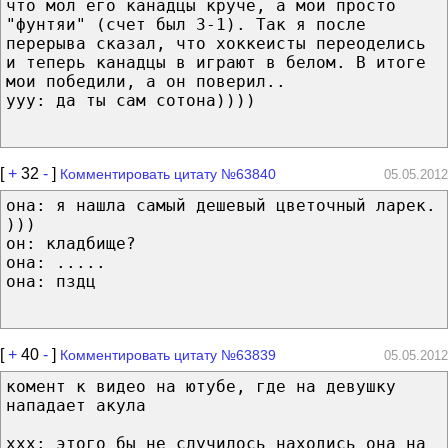
что мол его канадцы круче, а мои просто
"фунтяи" (счет был 3-1). Так я после
перерыва сказал, что хоккеисты переоделись
и теперь канадцы в играют в белом. В итоге
мои победили, а он поверил..
yyy: да ты сам сотона))))
[
+
32
-
]
Комментировать цитату №63840
05.05.2012
она: я нашла самый дешевый цветочный ларек.
)))
он: кладбище?
она: .....
она: пздц
[
+
40
-
]
Комментировать цитату №63839
05.05.2012
комент к видео на ютубе, где на девушку
нападает акула
ххх: этого бы не случилось находись она на