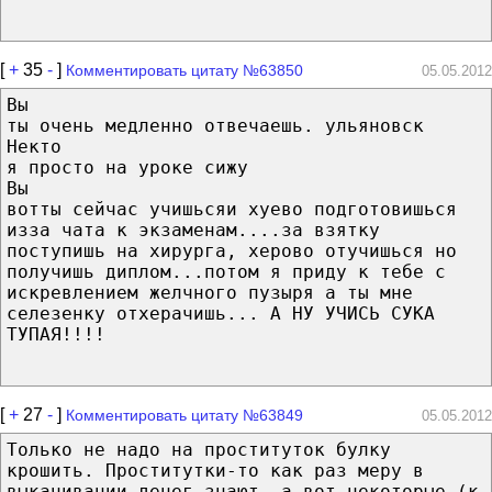
[
+
35
-
]
Комментировать цитату №63850
05.05.2012
Вы
ты очень медленно отвечаешь. ульяновск
Некто
я просто на уроке сижу
Вы
вотты сейчас учишьсяи хуево подготовишься
изза чата к экзаменам....за взятку
поступишь на хирурга, херово отучишься но
получишь диплом...потом я приду к тебе с
искревлением желчного пузыря а ты мне
селезенку отхерачишь... А НУ УЧИСЬ СУКА
ТУПАЯ!!!!
[
+
27
-
]
Комментировать цитату №63849
05.05.2012
Tолько не надо на проституток булку
крошить. Проститутки-то как раз меру в
выкачивании денег знают, а вот некоторые (к