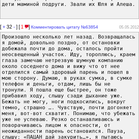
дети маминой подруги. Звали их Юля и Алеша.
[
+
32
-
] [
1
]
Комментировать цитату №63854
05.05.2012
Произошло несколько лет назад. Возвращалась
я домой, довольно поздно, от остановки
добежала почти до дома, осталось пройти
неосвещенный участок. Иду, тороплюсь, краем
глаза замечаю нетрезвую шумную компанию
около соседнего дома и вижу что от нее
отделился самый здоровый парень и пошел в
мою сторону. Думаю, в руках сумка, в сумке
телефон и деньги, отдам, лишь бы не
тронули. Я пошла еще быстрее, он тоже
прибавил ходу, слышу сзади дыхание уже.
Бежать не могу, ноги подкосились, вокруг
темно, страшно …. Чувствую, почти догоняет
меня, вот-вот схватит. Понимаю, что убежать
уже не успеваю. Резко останавливаюсь и
поворачиваюсь лицом к опасности, от
неожиданности парень остановился. Пауза,
слышу: «ПАЦАН дай закурить…», я пытаюсь