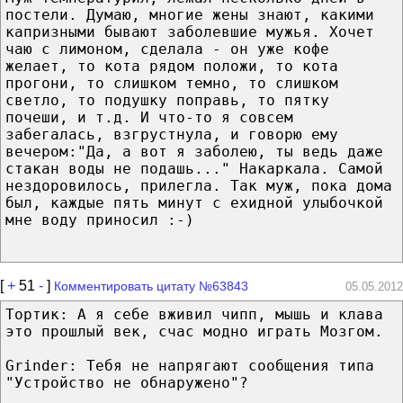
постели. Думаю, многие жены знают, какими
капризными бывают заболевшие мужья. Хочет
чаю с лимоном, сделала - он уже кофе
желает, то кота рядом положи, то кота
прогони, то слишком темно, то слишком
светло, то подушку поправь, то пятку
почеши, и т.д. И что-то я совсем
забегалась, взгрустнула, и говорю ему
вечером:"Да, а вот я заболею, ты ведь даже
стакан воды не подашь..." Накаркала. Самой
нездоровилось, прилегла. Так муж, пока дома
был, каждые пять минут с ехидной улыбочкой
мне воду приносил :-)
[
+
51
-
]
Комментировать цитату №63843
05.05.2012
Тортик: А я себе вживил чипп, мышь и клава
это прошлый век, счас модно играть Мозгом.
Grinder: Тебя не напрягают сообщения типа
"Устройство не обнаружено"?