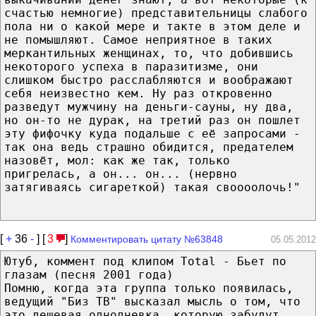
счастью немногие) представительницы слабого
пола ни о какой мере и такте в этом деле и
не помышляют. Самое неприятное в таких
меркантильных женщинах, то, что добившись
некоторого успеха в паразитизме, они
слишком быстро расслабляются и воображают
себя неизвестно кем. Ну раз откровенно
разведут мужчину на деньги-сауны, ну два,
но он-то не дурак, на третий раз он пошлет
эту фифочку куда подальше с её запросами -
так она ведь страшно обидится, предателем
назовёт, мол: как же так, только
пригрелась, а он... он... (нервно
затягиваясь сигареткой) такая своооолочь!"
[
+
36
-
] [
3
]
Комментировать цитату №63848
05.05.2012
Ютуб, коммент под клипом Total - Бьет по
глазам (песня 2001 года)
Помню, когда эта группа только появилась,
ведущий "Биз ТВ" высказал мысль о том, что
это дешевая однодневка, которую забудут