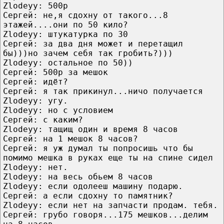
Zlodeyy: 500р
Сергей: не,я сдохну от такого...8
этажей....они по 50 кило?
Zlodeyy: штукатурка по 30
Сергей: за два дня может и перетащил
бы)))но зачем себя так гробить?)))
Zlodeyy: остальное по 50))
Сергей: 500р за мешок
Сергей: идёт?
Сергей: я так прикинул...ничо получается
Zlodeyy: угу.
Zlodeyy: но с условием
Сергей: с каким?
Zlodeyy: тащищ один и время 8 часов
Сергей: на 1 мешок 8 часов?
Сергей: я уж думал ты попросишь что бы
помимо мешка в руках еще ты на спине сидел
Zlodeyy: нет.
Zlodeyy: на весь обьем 8 часов
Zlodeyy: если одолееш машину подарю.
Сергей: а если сдохну то памятник?
Zlodeyy: если нет на запчасти продам. тебя.
Сергей: грубо говоря...175 мешков...делим