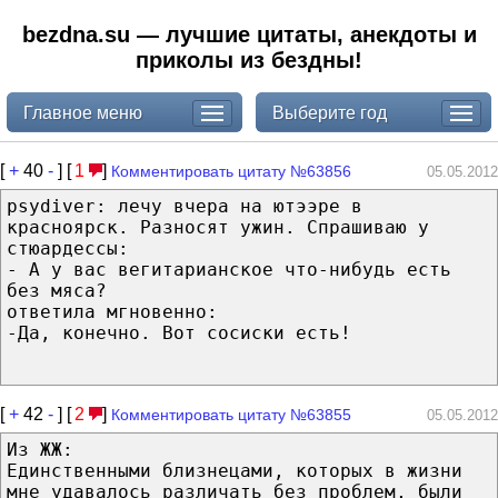
bezdna.su — лучшие цитаты, анекдоты и
приколы из бездны!
Главное меню
Выберите год
[
+
40
-
] [
1
]
Комментировать цитату №63856
05.05.2012
psydiver: лечу вчера на ютээре в
красноярск. Разносят ужин. Спрашиваю у
стюардессы:
- А у вас вегитарианское что-нибудь есть
без мяса?
ответила мгновенно:
-Да, конечно. Вот сосиски есть!
[
+
42
-
] [
2
]
Комментировать цитату №63855
05.05.2012
Из ЖЖ:
Единственными близнецами, которых в жизни
мне удавалось различать без проблем, были