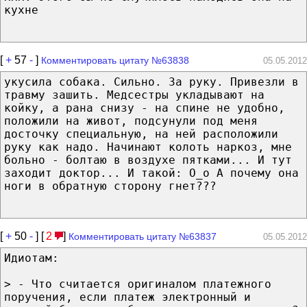
кухне
[
+
57
-
]
Комментировать цитату №63838
05.05.2012
укусила собака. Сильно. За руку. Привезли в
травму зашить. Медсестры укладывают на
койку, а рана снизу - на спине не удобно,
положили на живот, подсунули под меня
досточку специальную, на ней расположили
руку как надо. Начинают колоть наркоз, мне
больно - болтаю в воздухе пятками... И тут
заходит доктор... И такой: О_о А почему она
ноги в обратную сторону гнет???
[
+
50
-
] [
2
]
Комментировать цитату №63837
05.05.2012
Идиотам:
> - Что считается оригиналом платежного
поручения, если платеж электронный и