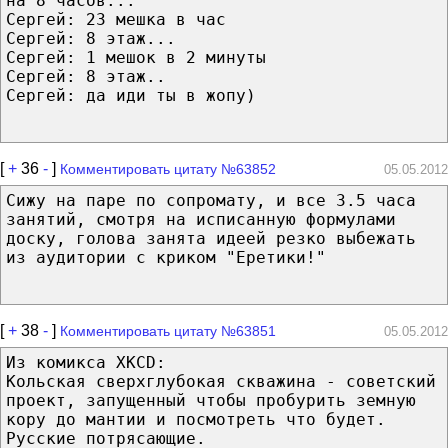
на 8 часов...
Сергей: 23 мешка в час
Сергей: 8 этаж...
Сергей: 1 мешок в 2 минуты
Сергей: 8 этаж..
Сергей: да иди ты в жопу)
[
+
36
-
]
Комментировать цитату №63852
05.05.2012
Сижу на паре по сопромату, и все 3.5 часа
занятий, смотря на исписанную формулами
доску, голова занята идеей резко выбежать
из аудитории с криком "Еретики!"
[
+
38
-
]
Комментировать цитату №63851
05.05.2012
Из комикса XKCD:
Кольская сверхглубокая скважина - советский
проект, запущенный чтобы пробурить земную
кору до мантии и посмотреть что будет.
Русские потрясающие.