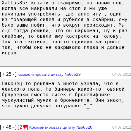
Xallas85: кстати о скайриме, на новый год,
когда все накрывали на стол и мы уже
начинали употреблять "для аппетиту", один
из товарищей сидел и рубился в скайрим, ему
было ваще пофиг, что вокруг происходит. Мы
еще тогда решили, что он наркоман, ну и раз
скайрим, то одели ему кастрюлю на голову.
Так эта скотина, просто сдвинул кастрюлю
так, чтобы она не закрывала глаза и дальше
играл.
[
+
25
-
]
Комментировать цитату №66529
04.07.2012
Наконец-то реклама в инете узнала, что я
женского пола. На баннере какой-то говяной
браузерки вместо сисек в бронелифчике -
мускулистый мужик в бронекилте. Они знают,
что нужно девушке-натуралке ^_^
[
+
48
-
] [
2
]
Комментировать цитату №66528
04.07.2012