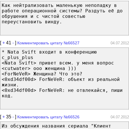
Как нейтрализовать маленькую неполадку в
работе операционной системы? Раздуть её до
обрушения и с чистой совестью
переустановить винду.
[
+
41
-
]
Комментировать цитату №66527
04.07.2012
* Nata Svift входит в конференцию
c_plus_plus
<Nata Svift> привет всем. у меня вопрос
<cutwater> ооо женщина )))
<ForNeVeR> Женщина? Что это?
<0xd34df00d> ForNeVeR: объект из реальной
жизни.
<0xd34df00d> ForNeVeR: не отвлекайся, пиши
код.
[
+
35
-
]
Комментировать цитату №66526
04.07.2012
Из обсуждения названия сериала "Клиент