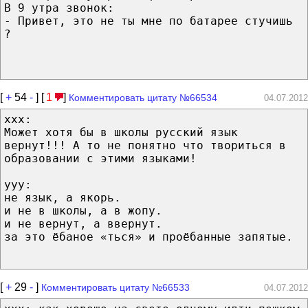
В 9 утра звонок:
- Привет, это не ты мне по батарее стучишь
?
[
+
54
-
] [
1
]
Комментировать цитату №66534
04.07.2012
xxx:
Может хотя бы в школы русский язык
вернут!!! А то не понятно что твориться в
образовании с этими языками!
yyy:
не язык, а якорь.
и не в школы, а в жопу.
и не вернут, а ввернут.
за это ёбаное «ться» и проёбанные запятые.
[
+
29
-
]
Комментировать цитату №66533
04.07.2012