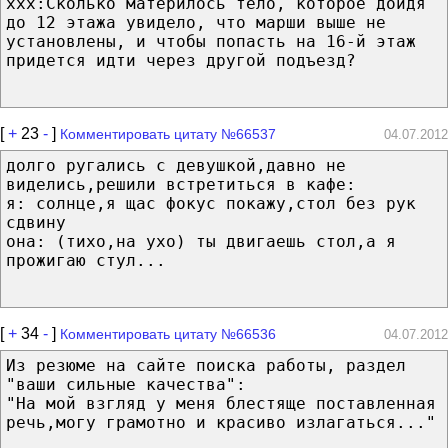
ххх:Сколько материлось тело, которое дойдя
до 12 этажа увидело, что марши выше не
установлены, и чтобы попасть на 16-й этаж
придется идти через другой подъезд?
[
+
23
-
]
Комментировать цитату №66537
04.07.2012
долго ругались с девушкой,давно не
виделись,решили встретиться в кафе:
я: солнце,я щас фокус покажу,стол без рук
сдвину
она: (тихо,на ухо) ты двигаешь стол,а я
прожигаю стул...
[
+
34
-
]
Комментировать цитату №66536
04.07.2012
Из резюме на сайте поиска работы, раздел
"ваши сильные качества":
"На мой взгляд у меня блестяще поставленная
речь‚могу грамотно и красиво излагаться..."