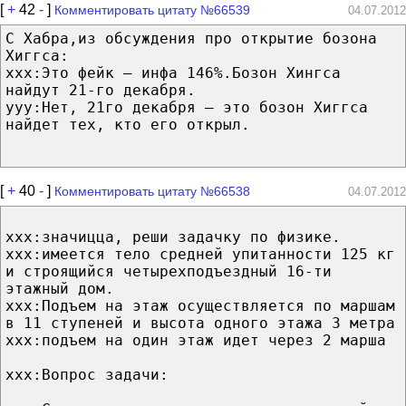
[
+
42
-
]
Комментировать цитату №66539
04.07.2012
С Хабра,из обсуждения про открытие бозона
Хиггса:
ххх:Это фейк — инфа 146%.Бозон Хингса
найдут 21-го декабря.
ууу:Нет, 21го декабря — это бозон Хиггса
найдет тех, кто его открыл.
[
+
40
-
]
Комментировать цитату №66538
04.07.2012
xxx:значицца, реши задачку по физике.
ххх:имеется тело средней упитанности 125 кг
и строящийся четырехподъездный 16-ти
этажный дом.
ххх:Подъем на этаж осуществляется по маршам
в 11 ступеней и высота одного этажа 3 метра
ххх:подъем на один этаж идет через 2 марша
ххх:Вопрос задачи: