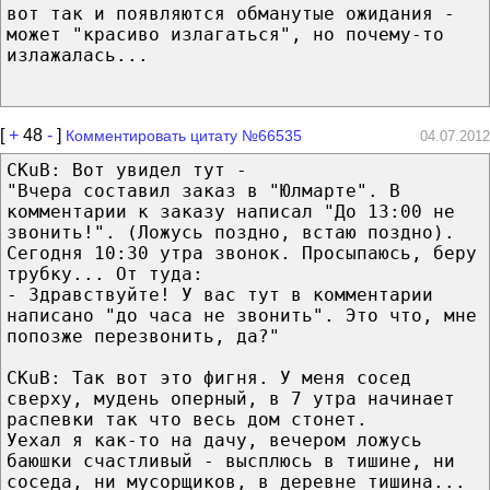
вот так и появляются обманутые ожидания -
может "красиво излагаться", но почему-то
излажалась...
[
+
48
-
]
Комментировать цитату №66535
04.07.2012
CKuB: Вот увидел тут -
"Вчера составил заказ в "Юлмарте". В
комментарии к заказу написал "До 13:00 не
звонить!". (Ложусь поздно, встаю поздно).
Сегодня 10:30 утра звонок. Просыпаюсь, беру
трубку... От туда:
- Здравствуйте! У вас тут в комментарии
написано "до часа не звонить". Это что, мне
попозже перезвонить, да?"
CKuB: Так вот это фигня. У меня сосед
сверху, мудень оперный, в 7 утра начинает
распевки так что весь дом стонет.
Уехал я как-то на дачу, вечером ложусь
баюшки счастливый - высплюсь в тишине, ни
соседа, ни мусорщиков, в деревне тишина...