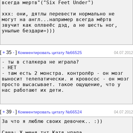
всегда мертв"("Six Feet Under")
xxx: они, дятлы перевести нормально не
могут на англ...например всегда мёртв
звучит как оллвеёс дэд, а не шесть ног,
унылые бездари=)))
[
+
35
-
]
Комментировать цитату №66525
04.07.2012
- ты в сталкера не играла?
- НЕТ
- там есть 2 монстра. контролёр - он мозг
выносит телепатически. и кровосос - он мозг
просто высасывает. такое ощущение, что у
нас работают их дети.
[
+
39
-
]
Комментировать цитату №66524
04.07.2012
За что я люблю своих девочек.. :))
Саша: У меня тут Катя упала..