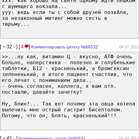
xxx: как хорошо на свете одному идти пешком
с шумящего вокзала...
yyy: ведь если ты с собой друзей позвАла,
за незаконный митинг можно сесть в
тюрьму...
[
+
32
-
] [
4
]
Комментировать цитату №66532
04.07.2012
>>...ну как, витамин Ц - вкусно, АТФ очень
больно, наперстянка - полезно и голубенькие
таблетки, Б12 - красненький, а бромгексин
зелененький, в итоге пациент счастлив, что
его лечат с пониманием дела..
- очень согласен, коллега, я вам отл.
поставлю, давайте зачетку!
Ну, блин!... Так вот почему эта овца хотела
вылечить мне острый гастрит бисептолом.
Потому, что он, блять, красненький!!!
[
+
41
-
]
Комментировать цитату №66531
04.07.2012