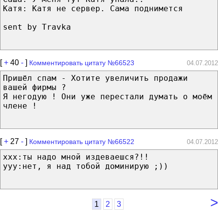
Катя: Катя не сервер. Сама поднимется
sent by Travka
[
+
40
-
]
Комментировать цитату №66523
04.07.2012
Пришёл спам - Хотите увеличить продажи
вашей фирмы ?
Я негодую ! Они уже перестали думать о моём
члене !
[
+
27
-
]
Комментировать цитату №66522
04.07.2012
xxx:ты надо мной издеваешся?!!
yyy:нет, я над тобой доминирую ;))
>
1
2
3