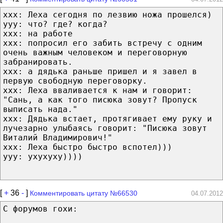
xxx: Леха сегодня по лезвию ножа прошелся)
yyy: что? где? когда?
xxx: на работе
xxx: попросил его забить встречу с одним
очень важным человеком и переговорную
забранировать.
xxx: а дядька раньше пришел и я завел в
первую свободную переговорку.
xxx: Леха вваливается к нам и говорит:
"Сань, а как того писюка зовут? Пропуск
выписать нада."
xxx: Дядька встает, протягивает ему руку и
лучезарно улыбаясь говорит: "Писюка зовут
Виталий Владимирович!"
xxx: Леха быстро быстро вспотел)))
yyy: ухухуху))))
[
+
36
-
]
Комментировать цитату №66530
04.07.2012
C форумов гохи: