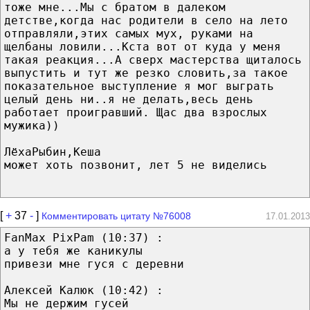
тоже мне...Мы с братом в далеком
детстве,когда нас родители в село на лето
отправляли,этих самых мух, руками на
щелбаны ловили...Кста вот от куда у меня
такая реакция...А сверх мастерства щиталось
выпустить и тут же резко словить,за такое
показательное выступление я мог выграть
целый день ни..я не делать,весь день
работает проигравший. Щас два взрослых
мужика))
ЛёхаРыбин,Кеша
может хоть позвонит, лет 5 не виделись
[
+
37
-
]
Комментировать цитату №76008
17.01.2013
FanMax PixPam (10:37) :
а у тебя же каникулы
привези мне гуся с деревни
Алексей Калюк (10:42) :
Мы не держим гусей