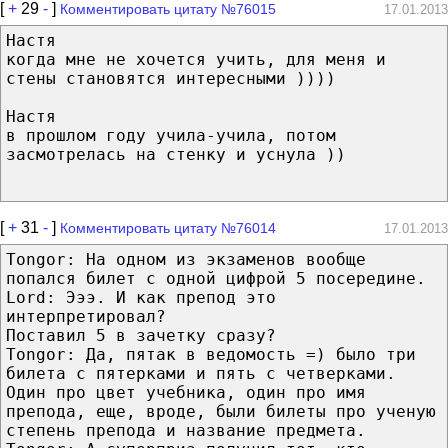
[
+
29
-
]
Комментировать цитату №76015
17.01.2013
Настя
когда мне не хочется учить, для меня и
стены становятся интересными ))))
Настя
в прошлом году учила-учила, потом
засмотрелась на стенку и уснула ))
[
+
31
-
]
Комментировать цитату №76014
17.01.2013
Tongor: На одном из экзаменов вообще
попался билет с одной цифрой 5 посередине.
Lord: Эээ. И как препод это
интерпретировал?
Поставил 5 в зачетку сразу?
Tongor: Да, пятак в ведомость =) было три
билета с пятерками и пять с четверками.
Один про цвет учебника, один про имя
препода, еще, вроде, были билеты про ученую
степень препода и название предмета.