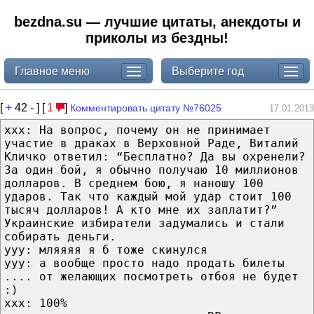
bezdna.su — лучшие цитаты, анекдоты и
приколы из бездны!
Главное меню
Выберите год
[
+
42
-
] [
1
]
Комментировать цитату №76025
17.01.2013
xxx: На вопрос, почему он не принимает
участие в драках в Верховной Раде, Виталий
Кличко ответил: “Бесплатно? Да вы охренели?
За один бой, я обычно получаю 10 миллионов
долларов. В среднем бою, я наношу 100
ударов. Так что каждый мой удар стоит 100
тысяч долларов! А кто мне их заплатит?”
Украинские избиратели задумались и стали
собирать деньги.
yyy: мляяяя я б тоже скинулся
yyy: а вообще просто надо продать билеты
.... от желающих посмотреть отбоя не будет
:)
xxx: 100%