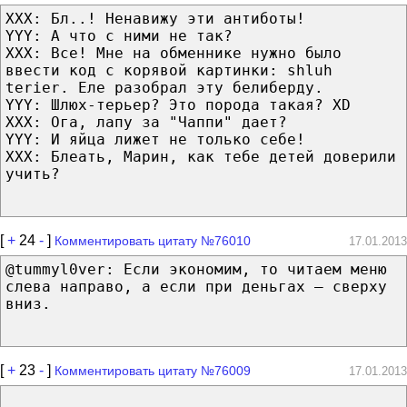
XXX: Бл..! Ненавижу эти антиботы!
YYY: А что с ними не так?
XXX: Все! Мне на обменнике нужно было
ввести код с корявой картинки: shluh
terier. Еле разобрал эту белиберду.
YYY: Шлюх-терьер? Это порода такая? ХD
XXX: Ога, лапу за "Чаппи" дает?
YYY: И яйца лижет не только себе!
XXX: Блеать, Марин, как тебе детей доверили
учить?
[
+
24
-
]
Комментировать цитату №76010
17.01.2013
@tummyl0ver: Если экономим, то читаем меню
слева направо, а если при деньгах — сверху
вниз.
[
+
23
-
]
Комментировать цитату №76009
17.01.2013