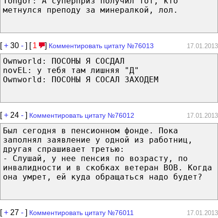
Tongor: А суперприз получил тот, кто
метнулся преподу за минералкой, лол.
[
+
30
-
] [
1
]
Комментировать цитату №76013
17.01.2013
Ownworld: ПОСОНЫ Я СОСДАЛ
novEL: у тебя там лишняя "Д"
Ownworld: ПОСОНЫ Я СОСАЛ ЗАХОДЕМ
[
+
24
-
]
Комментировать цитату №76012
17.01.2013
Был сегодня в пенсионном фонде. Пока
заполнял заявление у одной из работниц,
другая спрашивает третью:
- Слушай, у нее пенсия по возрасту, по
инвалидности и в скобках ветеран ВОВ. Когда
она умрет, ей куда обращаться надо будет?
[
+
27
-
]
Комментировать цитату №76011
17.01.2013