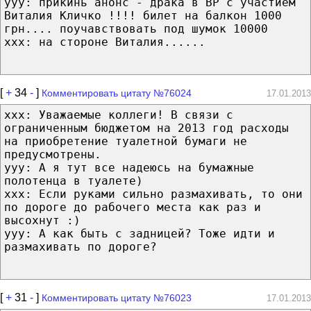
yyy: прикинь анонс - драка в ВР с участием
Виталия Кличко !!!! билет на балкон 1000
грн.... поучавствовать под шумок 10000
xxx: на стороне Виталия......
[
+
34
-
]
Комментировать цитату №76024
17.01.2013
xxx: Уважаемые коллеги! В связи с
ограниченным бюджетом на 2013 год расходы
на приобретение туалетной бумаги не
предусмотрены.
yyy: А я тут все надеюсь на бумажные
полотенца в туалете)
xxx: Если руками сильно размахивать, то они
по дороге до рабочего места как раз и
высохнут :)
yyy: А как быть с задницей? Тоже идти и
размахивать по дороге?
[
+
31
-
]
Комментировать цитату №76023
17.01.2013