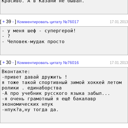
Красиво. А в Казани не бывал.
[
+
39
-
]
Комментировать цитату №76017
17.01.2013
- у меня шеф - супергерой!
- ?
- Человек-мудак просто
[
+
30
-
]
Комментировать цитату №76016
17.01.2013
Вконтакте:
-привет давай дружить !
я тоже такой спортивный зимой хоккей летом
ролики . единаборства
-А про учебник русского языка забыл...
-я очень грамотный я ещё бакалавр
экономических нпук
-нпук?а,ну тогда да.