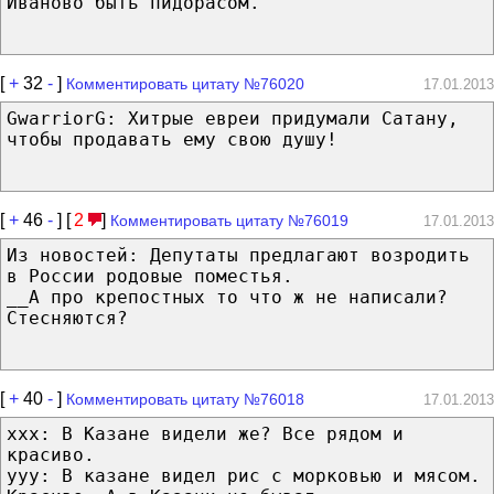
Иваново быть пидорасом.
[
+
32
-
]
Комментировать цитату №76020
17.01.2013
GwarriorG: Хитрые евреи придумали Сатану,
чтобы продавать ему свою душу!
[
+
46
-
] [
2
]
Комментировать цитату №76019
17.01.2013
Из новостей: Депутаты предлагают возродить
в России родовые поместья.
__А про крепостных то что ж не написали?
Стесняются?
[
+
40
-
]
Комментировать цитату №76018
17.01.2013
xxx: В Казане видели же? Все рядом и
красиво.
yyy: В казане видел рис с морковью и мясом.