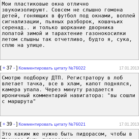
Мои пластиковые окна отлично
звукоизолируют. Совсем не слышно гомона
детей, гоняющих в футбол под окнами, воплей
сигнализации, пьяных разборок, кошачьих
серенад.. и только шоркание дворника
лопатой зимой и тарахтение газонокосилки
летом слышны так отчетливо, будто я, сука,
сплю на улице.
[
+
37
-
]
Комментировать цитату №76022
17.01.2013
Смотрю подборку ДТП. Регистратору в лоб
влетает тачка, все в хлам, капот поднялся,
камера упала. Через минуту раздается
ироничный комментарий навигатора: "вы сошли
с маршрута"
[
+
39
-
]
Комментировать цитату №76021
17.01.2013
Это каким же нужно быть пидорасом, чтобы в