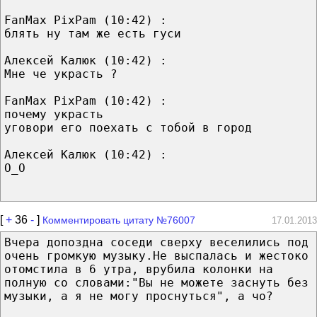
FanMax PixPam (10:42) :
блять ну там же есть гуси
Алексей Калюк (10:42) :
Мне че украсть ?
FanMax PixPam (10:42) :
почему украсть
уговори его поехать с тобой в город
Алексей Калюк (10:42) :
О_О
[
+
36
-
]
Комментировать цитату №76007
17.01.2013
Вчера допоздна соседи сверху веселились под
очень громкую музыку.Не выспалась и жестоко
отомстила в 6 утра, врубила колонки на
полную со словами:"Вы не можете заснуть без
музыки, а я не могу проснуться", а чо?