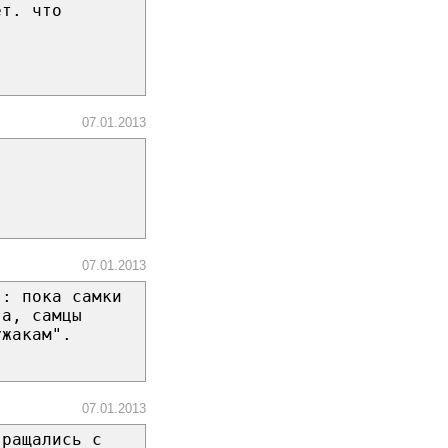
ет. что
07.01.2013
07.01.2013
в: пока самки
ва, самцы
ужакам".
07.01.2013
вращались с