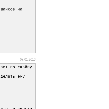
 шансов на
07.01.2013
вает по скайпу
 делать ему
еатр, а вместо