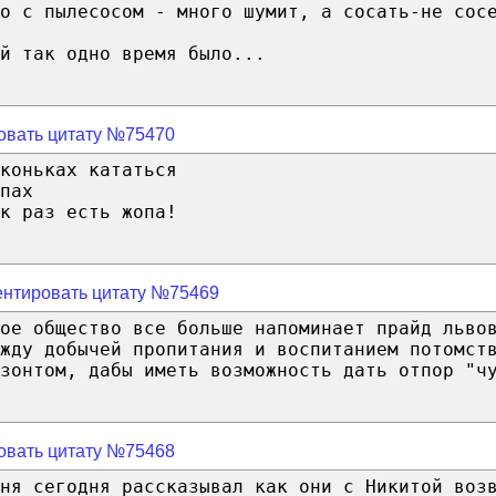
о с пылесосом - много шумит, а сосать-не сос
й так одно время было...
овать цитату №75470
коньках кататься
пах
к раз есть жопа!
нтировать цитату №75469
ное общество все больше напоминает прайд льво
жду добычей пропитания и воспитанием потомст
зонтом, дабы иметь возможность дать отпор "ч
овать цитату №75468
ня сегодня рассказывал как они с Никитой воз