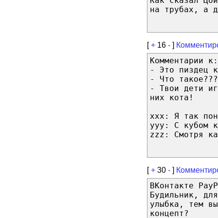
Как сказал Цой
на трубах, а д
[
+
16
-
]
Комментир
Комментарии к:
- Это пиздец к
- Что такое???
- Твои дети иг
них кота!
xxx: Я так по
yyy: С кубом к
zzz: Смотря ка
[
+
30
-
]
Комментир
ВКонтакте PayP
Будильник, для
улыбка, тем вы
концепт?