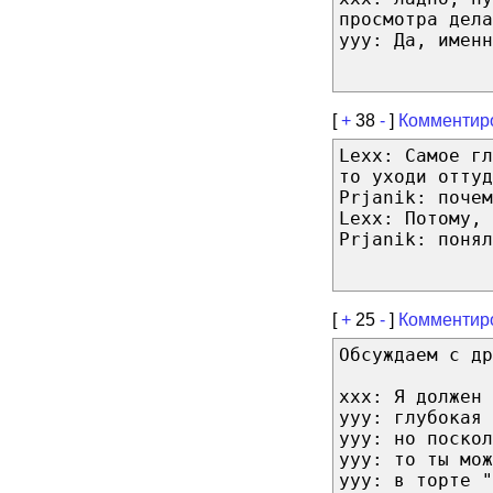
просмотра дела
yyy: Да, именн
[
+
38
-
]
Комментир
Lexx: Самое гл
то уходи оттуд
Prjanik: почем
Lexx: Потому, 
Prjanik: понял
[
+
25
-
]
Комментир
Обсуждаем с др
xxx: Я должен 
yyy: глубокая 
yyy: но поскол
yyy: то ты мож
yyy: в торте "