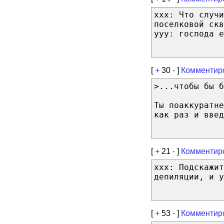
xxx: Что случи
поселковой скв
yyy: господа е
[
+
30
-
]
Комментир
>...чтобы бы б
Ты поаккуратне
как раз и введ
[
+
21
-
]
Комментир
xxx: Подскажит
депиляции, и у
[
+
53
-
]
Комментир