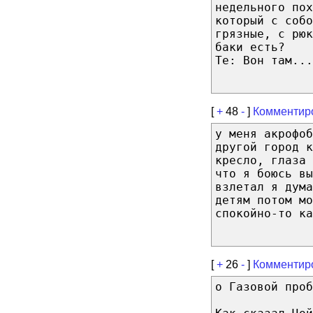
недельного пох
который с собо
грязные, с рюк
баки есть?
Те: Вон там...
[
+
48
-
]
Комментир
у меня акрофоб
другой город к
кресло, глаза 
что я боюсь в
взлетал я дума
детям потом м
спокойно-то ка
[
+
26
-
]
Комментир
о Газовой проб