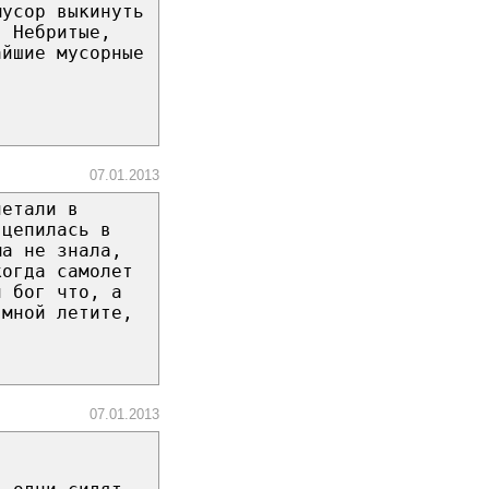
мусор выкинуть
. Небритые,
айшие мусорные
07.01.2013
летали в
вцепилась в
ма не знала,
когда самолет
й бог что, а
 мной летите,
.
07.01.2013