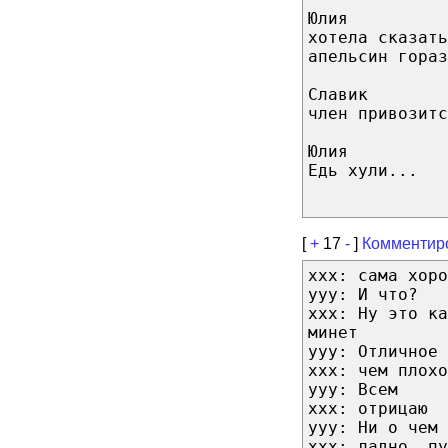
Юлия
хотела сказать
апельсин гораз
Славик
член привозитс
Юлия
Едь хули...
[
+
17
-
]
Комментир
xxx: сама хоро
yyy: И что?
xxx: Ну это ка
минет
yyy: Отличное 
xxx: чем плохо
yyy: Всем
xxx: отрицаю
yyy: Ни о чем
xxx: ладно, пу