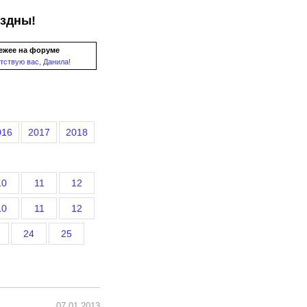
ездны!
ежее на форуме
тствую вас, Данила!
016
2017
2018
10
11
12
10
11
12
24
25
07.01.2013