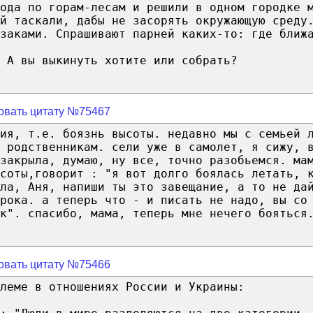
ода по горам-лесам и решили в одном городке 
й таскали, дабы не засорять окружающую среду
заками. Спрашивают парней каких-то: где ближ
 А вы выкинуть хотите или собрать?
овать цитату №75467
ия, т.е. боязнь высоты. недавно мы с семьей 
 родственникам. сели уже в самолет, я сижу, 
закрыла, думаю, ну все, точно разобьемся. ма
ысоты,говорит : "я вот долго боялась летать, 
ла, Аня, напиши ты это завещание, а то не да
орока. а теперь что - и писать не надо, вы со
к". спасибо, мама, теперь мне нечего бояться
овать цитату №75466
леме в отношениях России и Украины: