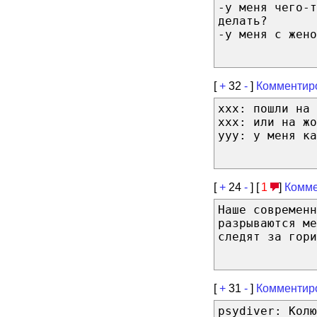
-у меня чего-т
делать?
-у меня с жено
[
+
32
-
]
Комментир
xxx: пошли на 
xxx: или на жо
yyy: у меня ка
[
+
24
-
] [
1
]
Комме
Наше современ
разрываются ме
следят за гори
[
+
31
-
]
Комментир
psydiver: Колю