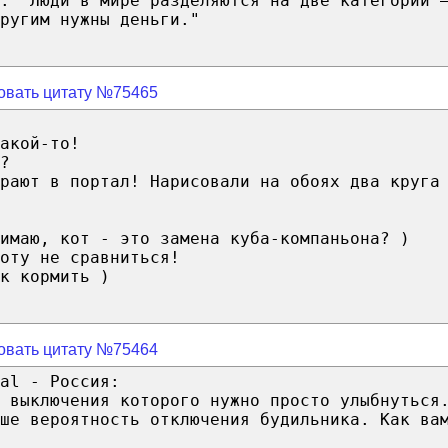
: "Люди в мире разделяются на две категории 
ругим нужны деньги."
овать цитату №75465
акой-то!
?
рают в портал! Нарисовали на обоях два круга
нимаю, кот - это замена куба-компаньона? )
оту не сравниться!
к кормить )
овать цитату №75464
al - Россия:
 выключения которого нужно просто улыбнуться
ше вероятность отключения будильника. Как ва