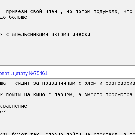
 "привези свой член", но потом подумала, что
до больше
я с апельсинками автоматически
овать цитату №75461
ша - сидит за праздничным столом и разговари
к пойти на кино с парнем, а вместо просмотра
сравнение
е?
сть будет так- словно пойти на спектакль в т