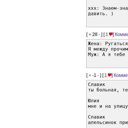
ххх: Знаем-зна
давить. )
[
+
28
-
] [
1
]
Комме
Жена: Ругаться
Я между прочим
Муж: А я тебе 
[
+
-1
-
] [
1
]
Комме
Славик
ты больная, те
Юлия
мне и на улицу
Славик
апельсинок при