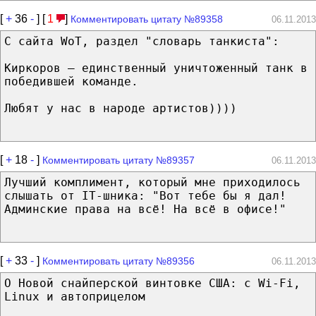
[
+
36
-
] [
1
]
Комментировать цитату №89358
06.11.2013
С сайта WoT, раздел "словарь танкиста":
Киркоров — единственный уничтоженный танк в
победившей команде.
Любят у нас в народе артистов))))
[
+
18
-
]
Комментировать цитату №89357
06.11.2013
Лучший комплимент, который мне приходилось
слышать от IT-шника: "Вот тебе бы я дал!
Админские права на всё! На всё в офисе!"
[
+
33
-
]
Комментировать цитату №89356
06.11.2013
О Новой снайперской винтовке США: с Wi-Fi,
Linux и автоприцелом