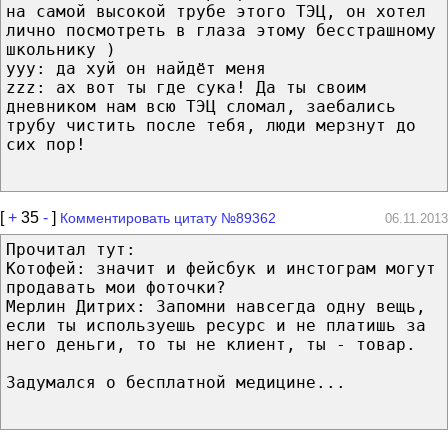
на самой высокой трубе этого ТЭЦ, он хотел
лично посмотреть в глаза этому бесстрашному
школьнику )
yyy: да хуй он найдёт меня
zzz: ах вот ты где сука! Да ты своим
дневником нам всю ТЭЦ сломал, заебались
трубу чистить после тебя, люди мерзнут до
сих пор!
[
+
35
-
]
Комментировать цитату №89362
06.11.2013
Прочитал тут:
Котофей: значит и фейсбук и инстограм могут
продавать мои фоточки?
Мерлин Дитрих: Запомни навсегда одну вещь,
если ты используешь ресурс и не платишь за
него деньги, то ты не клиент, ты - товар.
Задумался о бесплатной медицине...