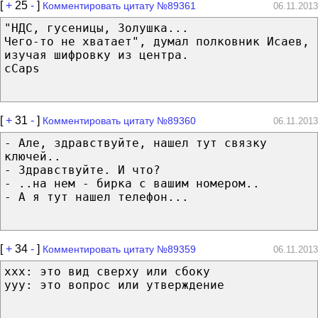
[
+
25
-
]
Комментировать цитату №89361
06.11.2013
"НДС, гусеницы, Золушка...
Чего-то не хватает", думал полковник Исаев,
изучая шифровку из центра.
cCaps
[
+
31
-
]
Комментировать цитату №89360
06.11.2013
- Але, здравствуйте, нашел тут связку
ключей..
- Здравствуйте. И что?
- ..на нем - бирка с вашим номером..
- А я тут нашел телефон...
[
+
34
-
]
Комментировать цитату №89359
06.11.2013
xxx: это вид сверху или сбоку
yyy: это вопрос или утверждение