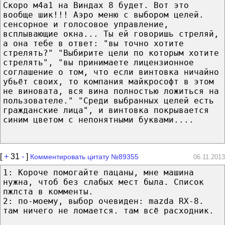
Скоро м4а1 на Виндах 8 будет. Вот это
вообще шик!!! Аэро меню с выбором целей.
сенсорное и голосовое управление,
всплывающие окна... Ты ей говоришь стреляй,
а она тебе в ответ: "вы точно хотите
стрелять?" "Выбирите цели по которым хотите
стрелять", "вы принимаете лицензионное
соглашение о том, что если винтовка ничайно
убьёт своих, то компания майкрософт в этом
не виновата, вся вина полностью ложиться на
пользователе." "Среди выбранных целей есть
гражданские лица", и винтовка покрывается
синим цветом с непонятными буквами....
[
+
31
-
]
Комментировать цитату №89355
06.11.2013
1: Короче помогайте пацаны, мне машина
нужна, чтоб без слабых мест была. Список
пжлста в комменты.
2: по-моему, выбор очевиден: mazda RX-8.
там ничего не ломается. там всё расходник.