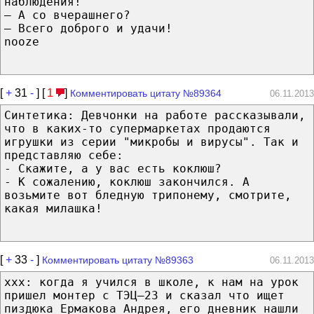
наблюдения!
— А со вчерашнего?
— Всего доброго и удачи!
nooze
[
+
31
-
] [
1
]
Комментировать цитату №89364
06.11.2013
Синтетика: Девчонки на работе рассказывали,
что в каких-то супермаркетах продаются
игрушки из серии "микробы и вирусы". Так и
представляю себе:
- Скажите, а у вас есть коклюш?
- К сожалению, коклюш закончился. А
возьмите вот бледную трипонему, смотрите,
какая милашка!
[
+
33
-
]
Комментировать цитату №89363
06.11.2013
xxx: когда я учился в школе, к нам на урок
пришел монтер с ТЭЦ–23 и сказал что ищет
пиздюка Ермакова Андрея, его дневник нашли