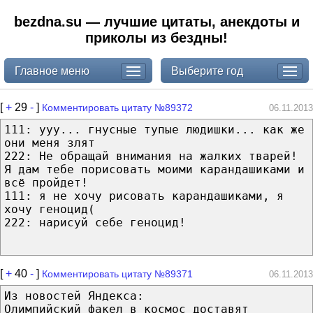
bezdna.su — лучшие цитаты, анекдоты и
приколы из бездны!
Главное меню
Выберите год
[
+
29
-
]
Комментировать цитату №89372
06.11.2013
111: ууу... гнусные тупые людишки... как же
они меня злят
222: Не обращай внимания на жалких тварей!
Я дам тебе порисовать моими карандашиками и
всё пройдет!
111: я не хочу рисовать карандашиками, я
хочу геноцид(
222: нарисуй себе геноцид!
[
+
40
-
]
Комментировать цитату №89371
06.11.2013
Из новостей Яндекса:
Олимпийский факел в космос доставят