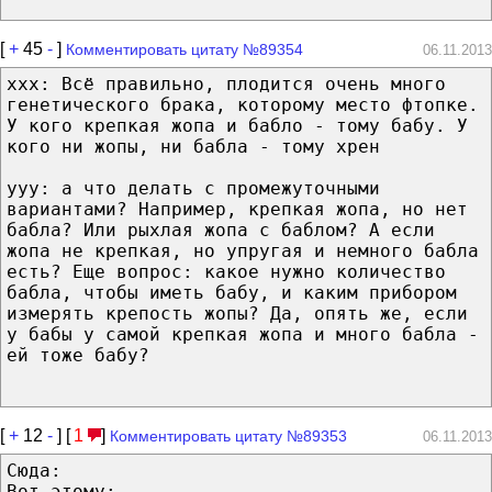
[
+
45
-
]
Комментировать цитату №89354
06.11.2013
xxx: Всё правильно, плодится очень много
генетического брака, которому место фтопке.
У кого крепкая жопа и бабло - тому бабу. У
кого ни жопы, ни бабла - тому хрен
yyy: а что делать с промежуточными
вариантами? Например, крепкая жопа, но нет
бабла? Или рыхлая жопа с баблом? А если
жопа не крепкая, но упругая и немного бабла
есть? Еще вопрос: какое нужно количество
бабла, чтобы иметь бабу, и каким прибором
измерять крепость жопы? Да, опять же, если
у бабы у самой крепкая жопа и много бабла -
ей тоже бабу?
[
+
12
-
] [
1
]
Комментировать цитату №89353
06.11.2013
Сюда:
Вот этому: