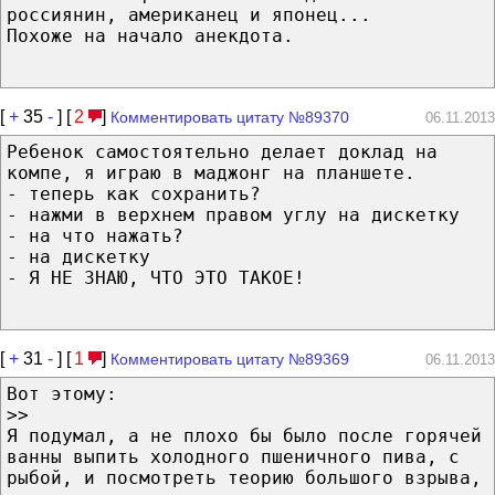
россиянин, американец и японец...
Похоже на начало анекдота.
[
+
35
-
] [
2
]
Комментировать цитату №89370
06.11.2013
Ребенок самостоятельно делает доклад на
компе, я играю в маджонг на планшете.
- теперь как сохранить?
- нажми в верхнем правом углу на дискетку
- на что нажать?
- на дискетку
- Я НЕ ЗНАЮ, ЧТО ЭТО ТАКОЕ!
[
+
31
-
] [
1
]
Комментировать цитату №89369
06.11.2013
Вот этому:
>>
Я подумал, а не плохо бы было после горячей
ванны выпить холодного пшеничного пива, с
рыбой, и посмотреть теорию большого взрыва,