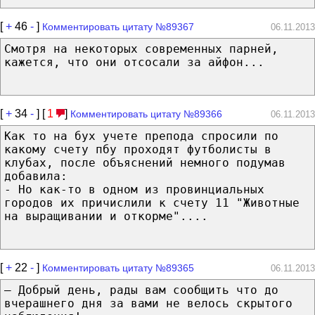
[
+
46
-
]
Комментировать цитату №89367
06.11.2013
Смотря на некоторых современных парней,
кажется, что они отсосали за айфон...
[
+
34
-
] [
1
]
Комментировать цитату №89366
06.11.2013
Как то на бух учете препода спросили по
какому счету пбу проходят футболисты в
клубах, после объяснений немного подумав
добавила:
- Но как-то в одном из провинциальных
городов их причислили к счету 11 "Животные
на выращивании и откорме"....
[
+
22
-
]
Комментировать цитату №89365
06.11.2013
— Добрый день, рады вам сообщить что до
вчерашнего дня за вами не велось скрытого