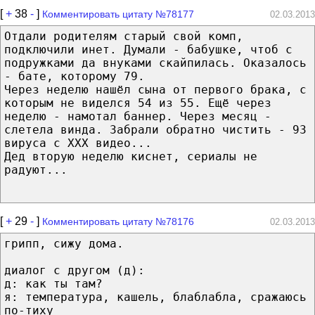
[
+
38
-
]
Комментировать цитату №78177
02.03.2013
Отдали родителям старый свой комп,
подключили инет. Думали - бабушке, чтоб с
подружками да внуками скайпилась. Оказалось
- бате, которому 79.
Через неделю нашёл сына от первого брака, с
которым не виделся 54 из 55. Ещё через
неделю - намотал баннер. Через месяц -
слетела винда. Забрали обратно чистить - 93
вируса с ХХХ видео...
Дед вторую неделю киснет, сериалы не
радуют...
[
+
29
-
]
Комментировать цитату №78176
02.03.2013
грипп, сижу дома.
диалог с другом (д):
д: как ты там?
я: температура, кашель, блаблабла, сражаюсь
по-тиху