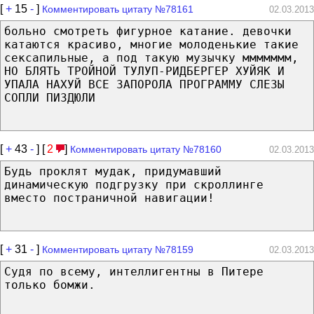
[
+
15
-
]
Комментировать цитату №78161
02.03.2013
больно смотреть фигурное катание. девочки
катаются красиво, многие молоденькие такие
сексапильные, а под такую музычку ммммммм,
НО БЛЯТЬ ТРОЙНОЙ ТУЛУП-РИДБЕРГЕР ХУЙЯК И
УПАЛА НАХУЙ ВСЕ ЗАПОРОЛА ПРОГРАММУ СЛЕЗЫ
СОПЛИ ПИЗДЮЛИ
[
+
43
-
] [
2
]
Комментировать цитату №78160
02.03.2013
Будь проклят мудак, придумавший
динамическую подгрузку при скроллинге
вместо постраничной навигации!
[
+
31
-
]
Комментировать цитату №78159
02.03.2013
Судя по всему, интеллигентны в Питере
только бомжи.