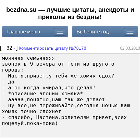
bezdna.su — лучшие цитаты, анекдоты и
приколы из бездны!
Главное меню
Выберите год
[
+
32
-
]
Комментировать цитату №78178
02.03.2013
мояяяяя семьяяяяя
звонок в 9 вечера от тети из другого
города:
- Настя,привет,у тебя же хомяк сдох?
- да
- а он когда умирал,что делал?
- *описание агонии хомяка*
- ааааа,понятно,наш так же делает.
- ну все,не переживайте,сегодня ночью ваш
хомяк точно сдохнет
- спасибо, Настена.родителям привет,всех
поцелуй.пока-пока)