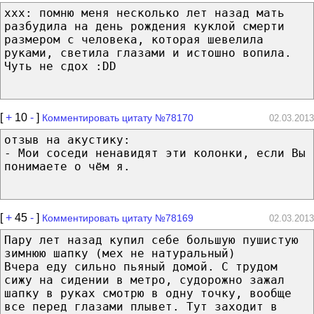
xxx: помню меня несколько лет назад мать
разбудила на день рождения куклой смерти
размером с человека, которая шевелила
руками, светила глазами и истошно вопила.
Чуть не сдох :DD
[
+
10
-
]
Комментировать цитату №78170
02.03.2013
отзыв на акустику:
- Мои соседи ненавидят эти колонки, если Вы
понимаете о чём я.
[
+
45
-
]
Комментировать цитату №78169
02.03.2013
Пару лет назад купил себе большую пушистую
зимнюю шапку (мех не натуральный)
Вчера еду сильно пьяный домой. С трудом
сижу на сидении в метро, судорожно зажал
шапку в руках смотрю в одну точку, вообще
все перед глазами плывет. Тут заходит в