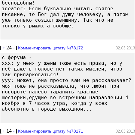
бесподобны!
ideator: Если буквально читать святое
писание, то Бог дал душу человеку, а потом
уже только создал женщину. Так что не
только у рыжих а вообще.
[
+
24
-
]
Комментировать цитату №78172
02.03.2013
с форума -
xxx: у меня у жены тоже есть права, но у
неё даже в голове нет таких мыслей, чтоб
так припарковаться!
yyy: может, она просто вам не рассказывает?
моя тоже не рассказывала, что любит при
повороте налево таранить красные
шестерки,едущие во встречном направлении 4
ноября в 7 часов утра, когда у всех
абсолютно в городе выходной...
[
+
14
-
]
Комментировать цитату №78171
02.03.2013