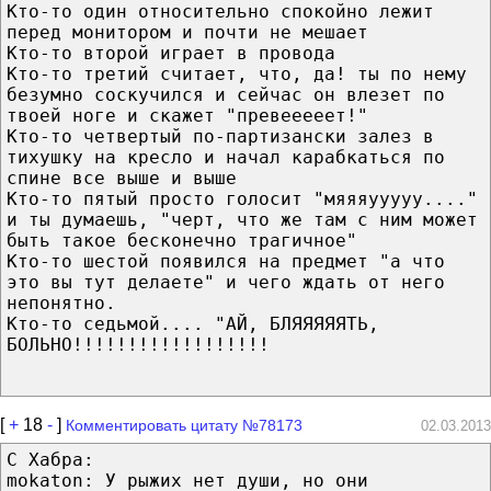
Кто-то один относительно спокойно лежит
перед монитором и почти не мешает
Кто-то второй играет в провода
Кто-то третий считает, что, да! ты по нему
безумно соскучился и сейчас он влезет по
твоей ноге и скажет "превееееет!"
Кто-то четвертый по-партизански залез в
тихушку на кресло и начал карабкаться по
спине все выше и выше
Кто-то пятый просто голосит "мяяяууууу...."
и ты думаешь, "черт, что же там с ним может
быть такое бесконечно трагичное"
Кто-то шестой появился на предмет "а что
это вы тут делаете" и чего ждать от него
непонятно.
Кто-то седьмой.... "АЙ, БЛЯЯЯЯЯТЬ,
БОЛЬНО!!!!!!!!!!!!!!!!!!
[
+
18
-
]
Комментировать цитату №78173
02.03.2013
С Хабра:
mokaton: У рыжих нет души, но они