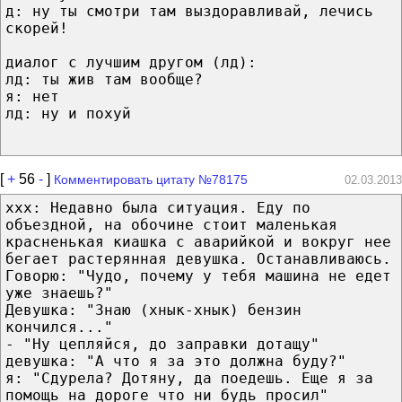
д: ну ты смотри там выздоравливай, лечись
скорей!
диалог с лучшим другом (лд):
лд: ты жив там вообще?
я: нет
лд: ну и похуй
[
+
56
-
]
Комментировать цитату №78175
02.03.2013
xxx: Недавно была ситуация. Еду по
объездной, на обочине стоит маленькая
красненькая киашка с аварийкой и вокруг нее
бегает растерянная девушка. Останавливаюсь.
Говорю: "Чудо, почему у тебя машина не едет
уже знаешь?"
Девушка: "Знаю (хнык-хнык) бензин
кончился..."
- "Ну цепляйся, до заправки дотащу"
девушка: "А что я за это должна буду?"
я: "Сдурела? Дотяну, да поедешь. Еще я за
помощь на дороге что ни будь просил"