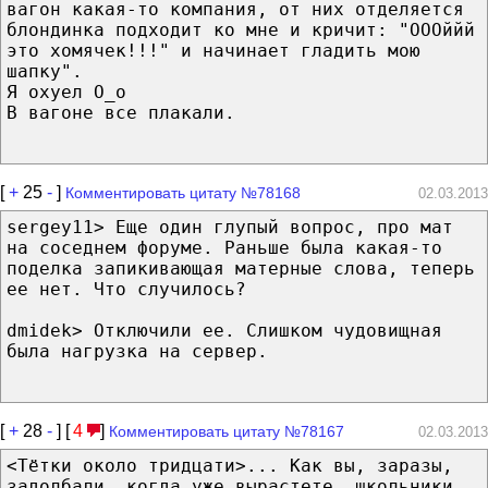
вагон какая-то компания, от них отделяется
блондинка подходит ко мне и кричит: "ОООййй
это хомячек!!!" и начинает гладить мою
шапку".
Я охуел О_о
В вагоне все плакали.
[
+
25
-
]
Комментировать цитату №78168
02.03.2013
sergey11> Еще один глупый вопрос, про мат
на соседнем форуме. Раньше была какая-то
поделка запикивающая матерные слова, теперь
ее нет. Что случилось?
dmidek> Отключили ее. Слишком чудовищная
была нагрузка на сервер.
[
+
28
-
] [
4
]
Комментировать цитату №78167
02.03.2013
<Тётки около тридцати>... Как вы, заразы,
задолбали, когда уже вырастете, школьники,