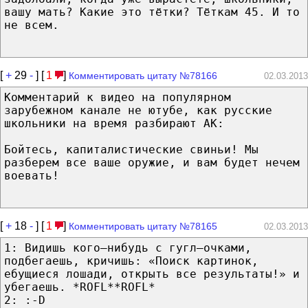
вашу мать? Какие это тётки? Тёткам 45. И то
не всем.
[
+
29
-
] [
1
]
Комментировать цитату №78166
02.03.2013
Комментарий к видео на популярном
зарубежном канале не ютубе, как русские
школьники на время разбирают АК:
Бойтесь, капиталистические свиньи! Мы
разберем все ваше оружие, и вам будет нечем
воевать!
[
+
18
-
] [
1
]
Комментировать цитату №78165
02.03.2013
1: Видишь кого–нибудь с гугл–очками,
подбегаешь, кричишь: «Поиск картинок,
ебущиеся лошади, открыть все результаты!» и
убегаешь. *ROFL**ROFL*
2: :-D