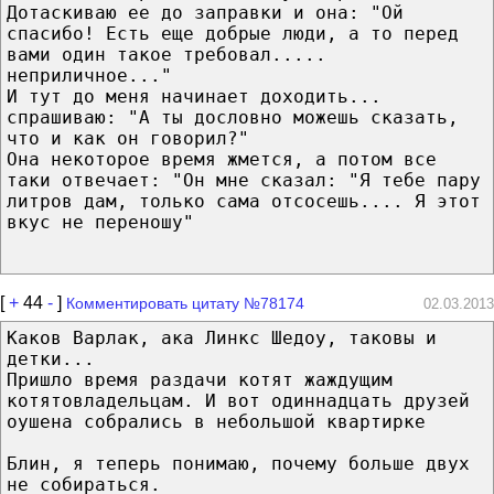
Дотаскиваю ее до заправки и она: "Ой
спасибо! Есть еще добрые люди, а то перед
вами один такое требовал.....
неприличное..."
И тут до меня начинает доходить...
спрашиваю: "А ты дословно можешь сказать,
что и как он говорил?"
Она некоторое время жмется, а потом все
таки отвечает: "Он мне сказал: "Я тебе пару
литров дам, только сама отсосешь.... Я этот
вкус не переношу"
[
+
44
-
]
Комментировать цитату №78174
02.03.2013
Каков Варлак, ака Линкс Шедоу, таковы и
детки...
Пришло время раздачи котят жаждущим
котятовладельцам. И вот одиннадцать друзей
оушена собрались в небольшой квартирке
Блин, я теперь понимаю, почему больше двух
не собираться.