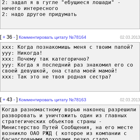
2: задал я в гугле "ебущиеся лошади" -
ничего интересного
2: надо другое придумать
[
+
36
-
]
Комментировать цитату №78164
02.03.2013
xxx: Когда познакомишь меня с твоим папой?
yyy: Никогда!
xxx: Почему так категорично?
yyy: Когда я последний раз знакомил его со
своей девушкой, она стала моей мамой!
xxx: Так это не твоя родная сестра?
[
+
43
-
]
Комментировать цитату №78163
02.03.2013
Когда разномастному ворью наконец разрешили
разворовать и уничтожить один из главных
стратегических объектов страны -
Министерство Путей Сообщения, на его месте
возникло ОАО РЖД ( которое из компании с
баснословными доходами резко стало