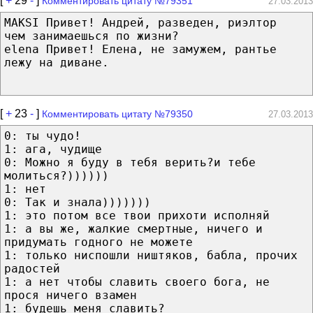
[
+
29
-
]
Комментировать цитату №79351
27.03.2013
MAKSI Привет! Андрей, разведен, риэлтор
чем занимаешься по жизни?
elena Привет! Елена, не замужем, рантье
лежу на диване.
[
+
23
-
]
Комментировать цитату №79350
27.03.2013
0: ты чудо!
1: ага, чудище
0: Можно я буду в тебя верить?и тебе
молиться?))))))
1: нет
0: Так и знала)))))))
1: это потом все твои прихоти исполняй
1: а вы же, жалкие смертные, ничего и
придумать годного не можете
1: только ниспошли ништяков, бабла, прочих
радостей
1: а нет чтобы славить своего бога, не
прося ничего взамен
1: будешь меня славить?