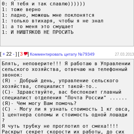
0: Я тебя и так славлю))))))
1: тоже верно
1: ладно, можешь мне поклонятся
1: только втихаря, чтобы я не знал
1: а то меня это смущает
1: И НИШТЯКОВ НЕ ПРОСИТЬ
[
+
22
-
] [
3
]
Комментировать цитату №79349
27.03.2013
Блять, неповерите!!! Я работаю в Управлении
сельского хозяйства, отвечаю на телефонный
звонок:
(Я) - Добрый день, управление сельского
хозяйства, специалист такой-то..
(С)- Здравствуйте, вас беспокоит главный
специалист отделения "Почта России" ......
(Я)- Чем могу Вам помочь?
(С) - Могу ли я узнать стоимость 1 кг овса,
1 центнера соломы и стоимость одной лошади
?
Я чуть трубку не проглотил от смеха!!!!
Раскрыт секрет скорости их работы, до сих