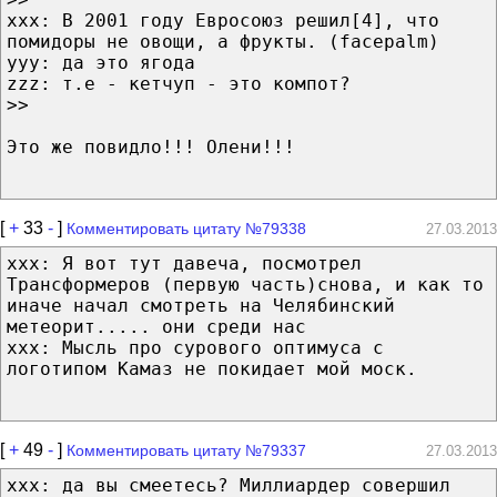
xxx: В 2001 году Евросоюз решил[4], что
помидоры не овощи, а фрукты. (facepalm)
yyy: да это ягода
zzz: т.е - кетчуп - это компот?
>>
Это же повидло!!! Олени!!!
[
+
33
-
]
Комментировать цитату №79338
27.03.2013
xxx: Я вот тут давеча, посмотрел
Трансформеров (первую часть)снова, и как то
иначе начал смотреть на Челябинский
метеорит..... они среди нас
xxx: Мысль про сурового оптимуса с
логотипом Камаз не покидает мой моск.
[
+
49
-
]
Комментировать цитату №79337
27.03.2013
xxx: да вы смеетесь? Миллиардер совершил