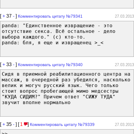
[
+
37
-
]
Комментировать цитату №79341
27.03.2013
panda: "Единственное извращение - это
отсутствие секса. Всё остальное - дело
выбора каждого." (с) кто-то.
panda: бля, я еще и извращенец >_<
[
+
33
-
]
Комментировать цитату №79340
27.03.2013
Сидя в приемной реабилитационного центра на
массаж, в очередной раз убедился, насколько
велик и могуч русский язык. Чего только
стоит вопрос пробегающей мимо медсестры
"КУДА СИДИМ?" Причем ответ "СИЖУ ТУДА"
звучит вполне нормально
[
+
35
-
] [
1
]
Комментировать цитату №79339
27.03.2013
>>