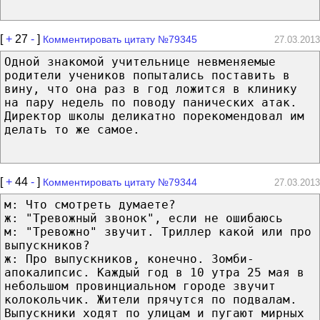
[
+
27
-
]
Комментировать цитату №79345
27.03.2013
Одной знакомой учительнице невменяемые
родители учеников попытались поставить в
вину, что она раз в год ложится в клинику
на пару недель по поводу панических атак.
Директор школы деликатно порекомендовал им
делать то же самое.
[
+
44
-
]
Комментировать цитату №79344
27.03.2013
м: Что смотреть думаете?
ж: "Тревожный звонок", если не ошибаюсь
м: "Тревожно" звучит. Триллер какой или про
выпускников?
ж: Про выпускников, конечно. Зомби-
апокалипсис. Каждый год в 10 утра 25 мая в
небольшом провинциальном городе звучит
колокольчик. Жители прячутся по подвалам.
Выпускники ходят по улицам и пугают мирных