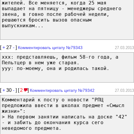
жителей. Все меняется, когда 25 мая
выпадает на пятницу - менеджеры среднего
звена, в говно после рабочей недели,
решаются бросить вызов опасным
выпускникам...
[
+
27
-
]
Комментировать цитату №79343
27.03.2013
xxx: представляешь, фильм 58-го года, а
Пельтцер в нем уже старая.
ууу: по-моему, она и родилась такой.
[
+
30
-
] [
2
]
Комментировать цитату №79342
27.03.2013
Комментарий к посту о новости "РПЦ
предложила ввести в школах предмет «Смысл
жизни»":
> На первом занятии написать на доске "42"
- и забить до окончания курса сего
неведомого предмета.