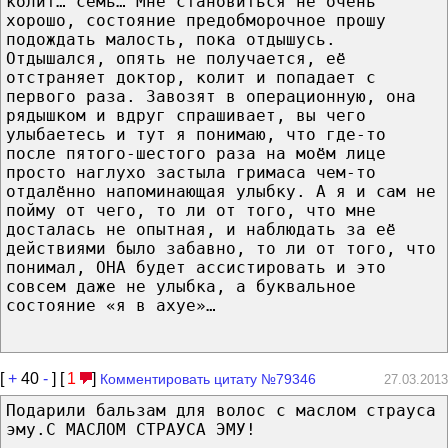
колит… семь… Мне становиться не очень
хорошо, состояние предобморочное прошу
подождать малость, пока отдышусь.
Отдышался, опять не получается, её
отстраняет доктор, колит и попадает с
первого раза. Завозят в операционную, она
рядышком и вдруг спрашивает, вы чего
улыбаетесь и тут я понимаю, что где-то
после пятого-шестого раза на моём лице
просто наглухо застыла гримаса чем-то
отдалённо напоминающая улыбку. А я и сам не
пойму от чего, то ли от того, что мне
досталась не опытная, и наблюдать за её
действиями было забавно, то ли от того, что
понимал, ОНА будет ассистировать и это
совсем даже не улыбка, а буквальное
состояние «я в ахуе»…
[
+
40
-
] [
1
]
Комментировать цитату №79346
27.03.2013
Подарили бальзам для волос с маслом страуса
эму.С МАСЛОМ СТРАУСА ЭМУ!