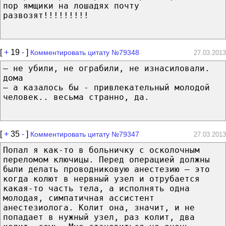
пор ямщики на лошадях почту
развозят!!!!!!!!!
[
+
19
-
]
Комментировать цитату №79348
27.03.2013
— не убили, не ограбили, не изнасиловали.
дома
— а казалось бы - привлекательный молодой
человек.. весьма странно, да.
[
+
35
-
]
Комментировать цитату №79347
27.03.2013
Попал я как-то в больничку с осколочным
переломом ключицы. Перед операцией должны
были делать проводниковую анестезию – это
когда колют в нервный узел и отрубается
какая-то часть тела, а исполнять одна
молодая, симпатичная ассистент
анестезиолога. Колит она, значит, и не
попадает в нужный узел, раз колит, два