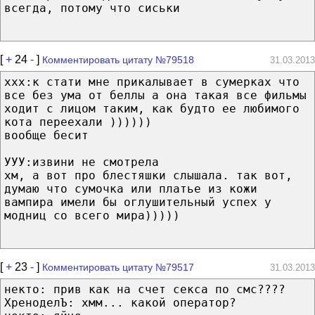
всегда, потому что сиськи
[
+
24
-
]
Комментировать цитату №79518
31.03.2013
ххх:к стати мне прикалывает в сумерках что
все без ума от беллы а она такая все фильмы
ходит с лицом таким, как будто ее любимого
кота переехали ))))))
вообще бесит
УУУ:извини не смотрела
хм, а вот про блестяшки слышала. так вот,
думаю что сумочка или платье из кожи
вампира имели бы оглушительный успех у
модниц со всего мира)))))
[
+
23
-
]
Комментировать цитату №79517
31.03.2013
некто: прив как на счет секса по смс????
ХреноделЪ: хмм... какой оператор?