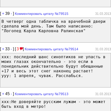
[
+
39
-
]
Комментировать цитату №79515
31.03.2013
В четверг одна табличка на врачебной двери
сделала мой день. Там было написанно:
"Логопед Карла Карловна Ралинская"
[
+
33
-
] [
3
]
Комментировать цитату №79514
31.03.2013
ххх: последний шанс синоптиков не упасть в
моих глазах окончательно - это если в
понедельник действительно будут обещанные
+17 и весь этот снег наконец растает!
ууу: 1 апреля, чувак. Расслабься.
[
+
45
-
]
Комментировать цитату №79513
31.03.2013
ххх:Не доверяйте русским лужам - это может
быть вход в метро!