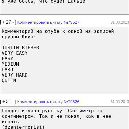
я уже боюсь, что будет дальше
[
+
27
-
]
Комментировать цитату №79527
31.03.2013
Комментарий на ютубе к одной из записей
группы Квин:
JUSTIN BIEBER
VERY EASY
EASY
MEDIUM
HARD
VERY HARD
QUEEN
[
+
31
-
]
Комментировать цитату №79526
31.03.2013
Полдня изучал рулетку. Сантиметр за
сантиметром. Так и не понял, как в нее
играть.
(dzenterrorist)