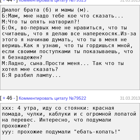
31.03.2013
Диалог брата (б) и мамы (м).
Б:Мам, мне надо тебе кое что сказать...
М:Что ты опять натворил?!
Б:Ок, во-первых мне не нравиться, что ты
считаешь, что я делаю все наперекосяк.Из-за
этого я начинаю думать, что ты в меня не
веришь.Как я узнаю, что ты гордишься мной,
если своими поступками ты показываешь, что
я безнадежен?
М:Ладно, сына.Прости меня... Так что ты
хотел мне сказать?
Б:Я разбил лампу...
[
+
46
-
]
Комментировать цитату №79522
31.03.2013
xxx: 4 утра, иду со стоянки: красная
помада, чулки, каблуки и с огромной лопатой
на перевес. Интересно, что подумали
прохожие?
ууу: прохожие подумали "ебать-копать!"