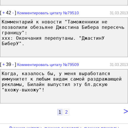
[
+
42
-
]
Комментировать цитату №79510
31.03.2013
Комментарий к новости "Таможенники не
позволили обезьяне Джастина Бибера пересечь
границу":
ххх: Окончания перепутаны. "ДжастинУ
БиберУ".
[
+
39
-
]
Комментировать цитату №79509
31.03.2013
Когда, казалось бы, у меня выработался
иммунитет к любым видам самой раздражающей
рекламы, Билайн выпустил эту бл.дскую
"вхожу-выхожу"!
>
1
2