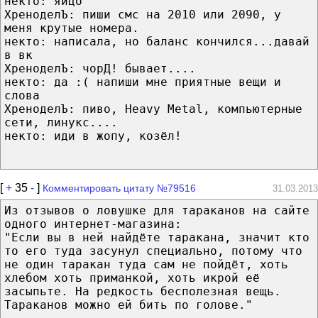
некто: яйцо
ХреноделЪ: пиши смс на 2010 или 2090, у
меня крутые номера.
некто: написала, но баланс кончился...давай
в вк
ХреноделЪ: чорД! бывает....
некто: да :( напиши мне приятные вещи и
слова
ХреноделЪ: пиво, Heavy Metal, компьютерные
сети, линукс....
некто: иди в жопу, козёл!
[
+
35
-
]
Комментировать цитату №79516
31.03.2013
Из отзывов о ловушке для тараканов на сайте
одного интернет-магазина:
"Если вы в ней найдёте таракана, значит кто
то его туда засунул специально, потому что
не один таракан туда сам не пойдёт, хоть
хлебом хоть приманкой, хоть икрой её
засыпьте. На редкость бесполезная вещь.
Тараканов можно ей бить по голове."