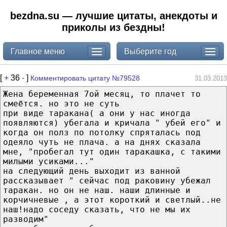
bezdna.su — лучшие цитаты, анекдоты и
приколы из бездны!
Главное меню
Выберите год
[
+
36
-
]
Комментировать цитату №79528
31.03.2013
Жена беременная 7ой месяц, то плачет то
смеётся. но это не суть
при виде таракана( а они у нас иногда
появляются) убегала и кричала " убей его" и
когда он полз по потолку спряталась под
одеяло чуть не плача. а на днях сказала
мне, "пробегал тут один таракашка, с такими
милыми усиками..."
на следующий день выходит из ванной
рассказывает " сейчас под раковину убежал
таракан. но он не наш. наши длинные и
корчичневые , а этот короткий и светлый..не
наш!надо соседу сказать, что не мы их
разводим"