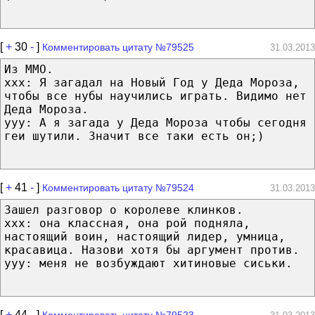
[
+
30
-
]
Комментировать цитату №79525
31.03.2013
Из MMO.
xxx: Я загадал на Новый Год у Деда Мороза,
чтобы все нубы научились играть. Видимо нет
Деда Мороза.
yyy: А я загада у Деда Мороза чтобы сегодня
геи шутили. Значит все таки есть он;)
[
+
41
-
]
Комментировать цитату №79524
31.03.2013
Зашел разговор о королеве клинков.
ххх: она классная, она рой подняла,
настоящий воин, настоящий лидер, умница,
красавица. Назови хотя бы аргумент против.
ууу: меня не возбуждают хитиновые сиськи.
[
+
44
-
]
Комментировать цитату №79523