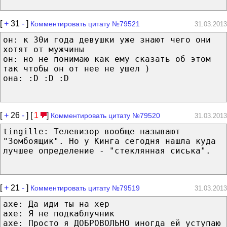
[
+
31
-
]
Комментировать цитату №79521
31.03.2013
он: к 30и года девушки уже знают чего они
хотят от мужчины
он: но не понимаю как ему сказать об этом
так чтобы он от нее не ушел )
она: :D :D :D
[
+
26
-
] [
1
]
Комментировать цитату №79520
31.03.2013
tingille: Телевизор вообще называют
"Зомбоящик". Но у Кинга сегодня нашла куда
лучшее определение - "стеклянная сиська".
[
+
21
-
]
Комментировать цитату №79519
31.03.2013
axe: Да иди ты на хер
axe: Я не подкаблучник
axe: Просто я ДОБРОВОЛЬНО иногда ей уступаю