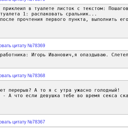
 приклеил в туалете листок с текстом: Пошаго
туалета 1: распаковать сральник...
после прочтения первого пункта, выполнить ег
овать цитату №78369
работника: Игорь Иванович,я опаздываю. Слете
овать цитату №78368
ет перерыв? А то я с утра ужасно голодный!
 - А что если девушка тебе во время секса ск
овать цитату №78367