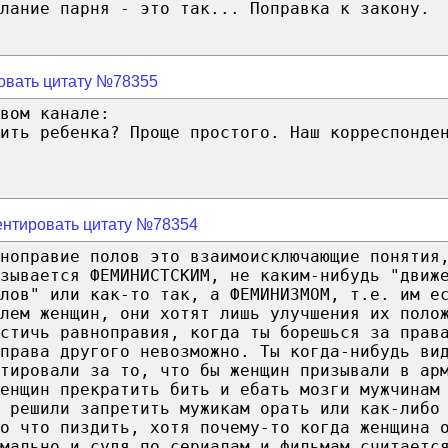
лание парня - это так... Поправка к закону.
овать цитату №78355
вом канале:
ить ребенка? Проще простого. Наш корреспонде
нтировать цитату №78354
вноправие полов это взаимоисключающие понятия
зывается ФЕМИНИСТСКИМ, не каким-нибудь "движ
лов" или как-то так, а ФЕМИНИЗМОМ, т.е. им е
лем женщин, они хотят лишь улучшения их поло
остичь равноправия, когда ты борешься за прав
права другого невозможно. Ты когда-нибудь ви
тировали за то, что бы женщин призывали в ар
енщин прекратить бить и ебать мозги мужчинам
ё решили запретить мужикам орать или как-либо
о что пиздить, хотя почему-то когда женщина 
мально и судя по сериалам и фильмам считаетс