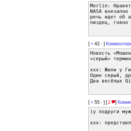
Merlin: Нравя
NASA внезапно 
речь идет об а
пиздец, говно 
[
+
42
-
]
Комментир
Новость «Мошен
«серый» термин
xxx: Жили у Ги
Один серый, др
Два весёлых Qi
[
+
55
-
] [
2
]
Комме
(у подруги муж
ххх: представл