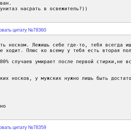
ван.
унитаз насрать в освежитель?))
овать цитату №78360
ыть носком. Лежишь себе где-то, тебя всегда и
е ходит. Плюс ко всему у тебя есть вторая по
 80% случаев умирает после первой стирки,не в
ких носков, у мужских нужно лишь быть достат
но
овать цитату №78359