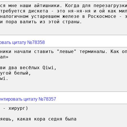
тся мне наши айтишники. Когда для перезагрузк
требуется дискета - это ня-ня-ня и ой как ми
налогичном устаревшем железе в Роскосмосе - 
и пора валить из этой страны.
овать цитату №78358
ники начали ставить "левые" терминалы. Как о
ал»
ви два весёлых Qiwi,
угой белый,
wi.
нтировать цитату №78357
 - хирург)
яешь, какая кора седня была