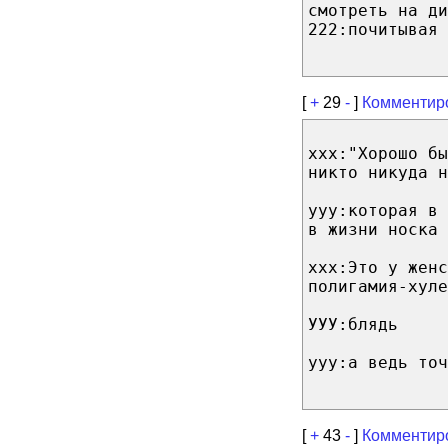
смотреть на ди
222:почитывая 
[
+
29
-
]
Комментир
ххх:"Хорошо б
никто никуда н
ууу:которая в
в жизни носка
ххх:Это у женс
полигамия-хуле
УУУ:блядь
ууу:а ведь точ
[
+
43
-
]
Комментир