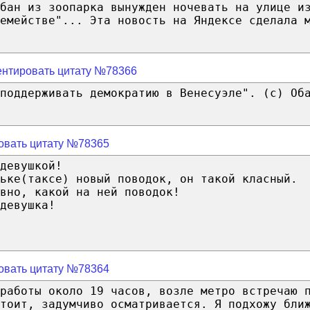
бан из зоопарка вынужден ночевать на улице и
емействе"... Эта новость на Яндексе сделала 
нтировать цитату №78366
поддерживать демократию в Венесуэле". (с) Об
овать цитату №78365
девушкой!
ьке(таксе) новый поводок, он такой класный.
вно, какой на ней поводок!
девушка!
овать цитату №78364
работы около 19 часов, возле метро встречаю 
стоит, задумчиво осматривается. Я подхожу бли