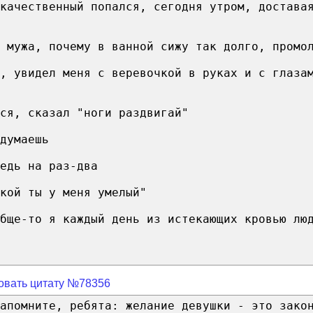
качественный попался, сегодня утром, достава
 мужа, почему в ванной сижу так долго, промо
л, увидел меня с веревочкой в руках и с глаза
ся, сказал "ноги раздвигай"
думаешь
едь на раз-два
кой ты у меня умелый"
бще-то я каждый день из истекающих кровью лю
овать цитату №78356
апомните, ребята: желание девушки - это зако