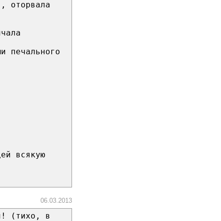
я, оторвала
лчала
ми печального
дей всякую
06.03.2013
н! (тихо, в