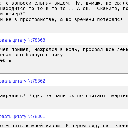
я с вопросительным видом. Ну, думаю, потерял
находится то-то и то-то... А он: "Скажите, п
и вечер?"
н не в пространстве, а во времени потерялся
овать цитату №78363
чел пришел, нажрался в ноль, просрал все ден
евал всю барную стойку.
еать
овать цитату №78362
ажрались! Водку за напиток не считают, марти
овать цитату №78361
о менять в моей жизни. Вечером сяду на телев