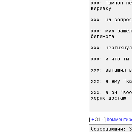
ххх: тампон не
веревку
ххх: на вопрос
ххх: муж заше
бегемота
ххх: чертыхнул
ххх: и что ты 
ххх: вытащил в
ххх: я ему "ка
ххх: а он "воо
херню достаю"
[
+
31
-
]
Комментир
Созерцающий: З