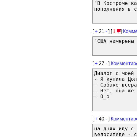
"В Костроме ка
пополнения в с
[
+
21
-
] [
1
]
Комме
"США намерены 
[
+
27
-
]
Комментир
Диалог с моей 
- Я купила Дол
- Собаке всера
- Нет, она же 
- О_о
[
+
40
-
]
Комментир
на днях иду с 
велосипеде - 