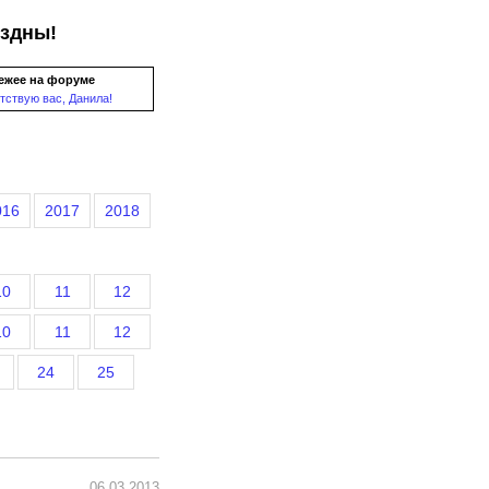
ездны!
ежее на форуме
тствую вас, Данила!
016
2017
2018
10
11
12
10
11
12
24
25
06.03.2013