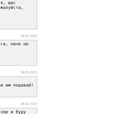
ся, щас
ожалуйста,
06.03.2013
ьги, ниче не
06.03.2013
ни им подавай!
06.03.2013
изор и буду