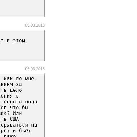
06.03.2013
нт в этом
06.03.2013
, как по мне.
ением за
сть дело
жения в
а одного пола
дел что бы
мию? Или
 (в США
 срываться на
орёт и бъёт
я даже