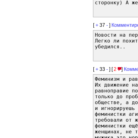
сторонку) А же
[
+
37
-
]
Комментир
Новости на пер
Легко ли похит
убедился..
[
+
33
-
] [
2
]
Комме
Феминизм и ра
Их движение на
равноправие по
только до проб
обществе, а д
и игнорируешь 
феминистки аги
требовали от ж
феминистки ещ
женщинах, не т
мужика это нор