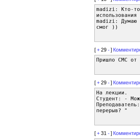
madizi: Кто-то
использования 
madizi: Думаю 
смог ))
[
+
29
-
]
Комментир
Пришло СМС от 
[
+
29
-
]
Комментир
На лекции.
Студент: - Мож
Преподаватель:
перерыв? "
[
+
31
-
]
Комментир