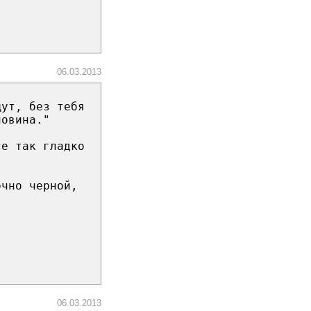
06.03.2013
щут, без тебя
ловина."
се так гладко
очно черной,
06.03.2013