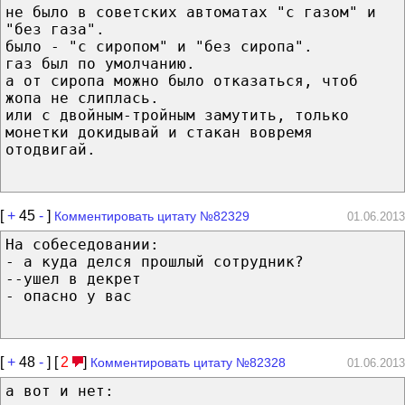
не было в советских автоматах "с газом" и
"без газа".
было - "с сиропом" и "без сиропа".
газ был по умолчанию.
а от сиропа можно было отказаться, чтоб
жопа не слиплась.
или с двойным-тройным замутить, только
монетки докидывай и стакан вовремя
отодвигай.
[
+
45
-
]
Комментировать цитату №82329
01.06.2013
На собеседовании:
- а куда делся прошлый сотрудник?
--ушел в декрет
- опасно у вас
[
+
48
-
] [
2
]
Комментировать цитату №82328
01.06.2013
а вот и нет: