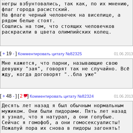
негры взбунтовались, так как, по их мнению,
флаг города расистский.
На флаге черный человечек на виселице, а
рядом белые стоят.
Сошлись на том, что стоящих человечков
раскрасили в цвета олимпийских колец.
[
+
19
-
]
Комментировать цитату №82325
01.06.2013
Мне кажется, что парни, называющие свою
девушку "зая", говорят так не случайно. Всё
жду, когда договорят "..бла уже"
[
+
48
-
] [
2
]
Комментировать цитату №82324
01.06.2013
Десять лет назад я был обычным нормальным
мужиком. Они были пидорами. Пять лет назад
я узнал, что я натурал, а они голубые.
Сейчас я гомофоб, а они гомосексуалисты!
Пожалуй пора их снова в пидоры загонять!