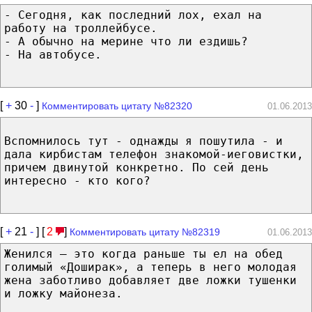
- Сегодня, как последний лох, ехал на
работу на троллейбусе.
- А обычно на мерине что ли ездишь?
- На автобусе.
[
+
30
-
]
Комментировать цитату №82320
01.06.2013
Вспомнилось тут - однажды я пошутила - и
дала кирбистам телефон знакомой-иеговистки,
причем двинутой конкретно. По сей день
интересно - кто кого?
[
+
21
-
] [
2
]
Комментировать цитату №82319
01.06.2013
Женился – это когда раньше ты ел на обед
голимый «Доширак», а теперь в него молодая
жена заботливо добавляет две ложки тушенки
и ложку майонеза.