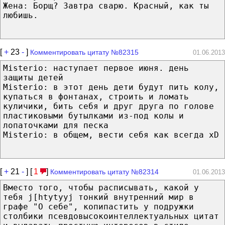
Жена: Борщ? Завтра сварю. Красный, как ты
любишь.
[
+
23
-
]
Комментировать цитату №82315
01.06.2013
Misterio: наступает первое июня. день
защиты детей
Misterio: в этот день дети будут пить колу,
купаться в фонтанах, строить и ломать
куличики, бить себя и друг друга по голове
пластиковыми бутылками из-под колы и
лопаточками для песка
Misterio: в общем, вести себя как всегда xD
[
+
21
-
] [
1
]
Комментировать цитату №82314
01.06.2013
Вместо того, чтобы расписывать, какой у
тебя j[htytyyj тонкий внутренний мир в
графе "О себе", копипастить у подружки
столбики псевдовысокоинтеллектуальных цитат