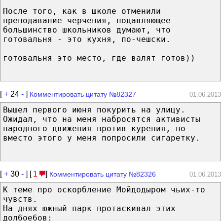
После того, как в школе отменили
преподавание черчения, подавляющее
большинство школьников думают, что
готовальня - это кухня, по-чешски.
готовальня это место, где валят готов))
[
+
24
-
]
Комментировать цитату №82327
01.06.2013
Вышел первого июня покурить на улицу.
Ожидал, что на меня набросятся активисты
народного движения против курения, но
вместо этого у меня попросили сигаретку.
[
+
30
-
] [
1
]
Комментировать цитату №82326
01.06.2013
К теме про оскорбление Мойдодыром чьих-то
чувств.
На днях южный парк протаскивал этих
дол6ое6ов: