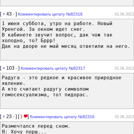
[
+
43
-
]
Комментировать цитату №82318
01.06.2013
1 июня суббота, утро на работе. Новый
Уренгой. За окном идет снег.
В кабинете звучит вопрос, дак чож так
холодно, то? Бррр!
Дак на дворе не май месяц ответили на него.
[
+
103
-
]
Комментировать цитату №82317
01.06.2013
Радуга - это редкое и красивое природное
явление.
А кто считает радугу символом
гомосексуализма, тот пидорас.
[
+
23
-
] [
1
]
Комментировать цитату №82316
01.06.2013
Размечтался перед сном.
Я: Хочу порш...