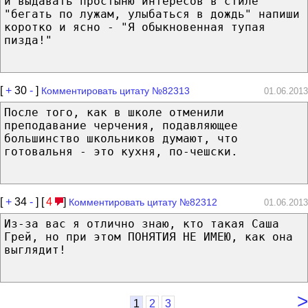
и выдавать простыню интересов в стиле
"бегать по лужам, улыбаться в дождь" напиши
коротко и ясно - "Я обыкновенная тупая
пизда!"
[
+
30
-
]
Комментировать цитату №82313
01.06.2013
После того, как в школе отменили
преподавание черчения, подавляющее
большинство школьников думают, что
готовальня - это кухня, по-чешски.
[
+
34
-
] [
4
]
Комментировать цитату №82312
01.06.2013
Из-за вас я отлично знаю, кто такая Саша
Грей, но при этом ПОНЯТИЯ НЕ ИМЕЮ, как она
выглядит!
>
1
2
3