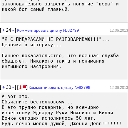
законодательно закрепить понятие "веры" и
какой бог самый главный.
[
+
24
-
]
Комментировать цитату №82799
12.06.2013
"Я С ПИДАРАСАМИ НЕ РАЗГОВАРИВАЮ!!!"...
Девочка в истерику...
Лишнее доказательство, что военная служба
обыдляет. Никакого такта и понимания
интимного настроения.
[
+
30
-
] [
1
]
Комментировать цитату №82798
12.06.2013
А вот это:
Обьясните бестолковому...
В это трудно поверить, но всемирно
известному Эдварду Руки-Ножницы и Вилли
Вонке сегодня исполнилось 50 лет.
Будь вечно молод душой, Джонни Депп!!!!!!!