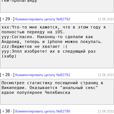
гей-пропаганду"
[
+
29
-
]
Комментировать цитату №82792
12.06.2013
xxx:Что-то мне кажется, что в этом году я
полностью перееду на iOS.
yyy:Согласен. Наконец-то сделали как
Андроид, теперь и iphone можно покупать.
zzz:Виджетов не хватает :(
yyy:Эппл изобретет их в следующий раз
(хабр)
[
+
26
-
]
Комментировать цитату №82791
12.06.2013
Посмотрел статистику посещений страниц в
Википедии. Оказывается "анальный секс"
вдвое популярнее Челябинска
[
+
38
-
]
Комментировать цитату №82790
12.06.2013