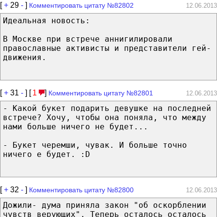
[
+
29
-
]
Комментировать цитату №82802
12.06.2013
Идеальная новость:
В Москве при встрече аннигилировали
православные активисты и представители гей-
движения.
[
+
31
-
] [
1
]
Комментировать цитату №82801
12.06.2013
- Какой букет подарить девушке на последней
встрече? Хочу, чтобы она поняла, что между
нами больше ничего не будет...
- Букет черемши, чувак. И больше точно
ничего е будет. :D
[
+
32
-
]
Комментировать цитату №82800
12.06.2013
Дожили- дума приняла закон "об оскорблении
чувств верующих". Теперь осталось осталось