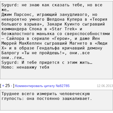
Sygurd: не знаю как сказать тебе, но все
же…
Джим Парсонс, играющий занудливого, но
невероятно умного Шелдона Купера в «Теория
большого взрыва», Закари Куинто сыгравший
коммандера Спока в «Star Trek» и
безжалостного маньяка со сверхспособностями
– Сайлора в сериале «Герои», и даже Йен
Мюррей МакКеллен сыгравший Магнето в «Люди
Х» и в образе Гендальфа кричавший демону
Балрогу «Ты не пройдешь!», они..все
они..геи…
Sygurd: И тебе придется с этим жить…
Homo: ненавижу тебя
[
+
25
-
]
Комментировать цитату №82785
12.06.2013
Труднее всего измерить человеческую
глупость: она постоянно зашкаливает.