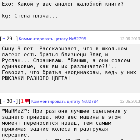
Exo: Какой у вас аналог жалобной книги?
kg: Стена плача...
[
+
29
-
]
Комментировать цитату №82795
12.06.2013
Сыну 9 лет. Рассказывает, что в школьном
лагере есть братья-близнецы Влад и
Руслан... Спрашиваю: "Ванюш, а они совсем
одинаковые, как вы их различаете?!"..
Говорит, что братья неодинаковы, ведь у них
РЮКЗАКИ РАЗНОГО ЦВЕТА!
[
+
30
-
] [
1
]
Комментировать цитату №82794
12.06.2013
™MaRMaZ™: При разгоне лучшее сцепление у
заднего привода, ибо вес машины в этом
момент переносится назад, тем самым
прижимая задние колеса и разгружая
передние.