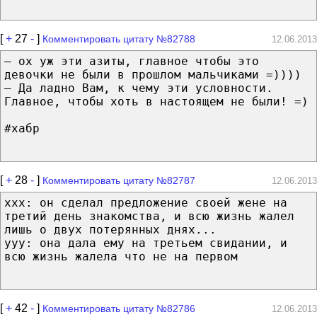
[
+
27
-
]
Комментировать цитату №82788
12.06.2013
— ох уж эти азиты, главное чтобы это
девочки не были в прошлом мальчиками =))))
— Да ладно Вам, к чему эти условности.
Главное, чтобы хоть в настоящем не были! =)
#хабр
[
+
28
-
]
Комментировать цитату №82787
12.06.2013
ххх: он сделал предложение своей жене на
третий день знакомства, и всю жизнь жалел
лишь о двух потерянных днях...
yyy: она дала ему на третьем свидании, и
всю жизнь жалела что не на первом
[
+
42
-
]
Комментировать цитату №82786
12.06.2013