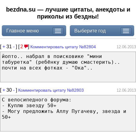
bezdna.su — лучшие цитаты, анекдоты и
приколы из бездны!
Главное меню
Выберите год
[
+
31
-
] [
2
]
Комментировать цитату №82804
12.06.2013
йопто.. набрал в поисковике "мини
табуретка" (ребёнку думаю смастерить)..
почти на всех фотках - "Ока"..
[
+
30
-
]
Комментировать цитату №82803
12.06.2013
С велосипедного форума:
- Куплю звезду 50+
- Могу предложить Аллу Пугачеву, звезда и
50+