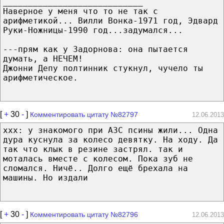
____________________________
Наверное у меня что то не так с
арифметикой... Вилли Вонка-1971 год, Эдвард
Руки-Ножницы-1990 год...задумался...
---прям как у Задорнова: она пытается
думать, а НЕЧЕМ!
Джонни Депу полтинник стукнул, чучело ты
арифметическое.
[
+
30
-
]
Комментировать цитату №82797
12.06.2013
xxx: у знакомого при АЗС псины жили... Одна
дура куснула за колесо девятку. На ходу. Да
так что клык в резине застрял. так и
моталась вместе с колесом. Пока зуб не
сломался. Ничё.. Долго ещё брехала на
машины. Но издали
[
+
30
-
]
Комментировать цитату №82796
12.06.2013