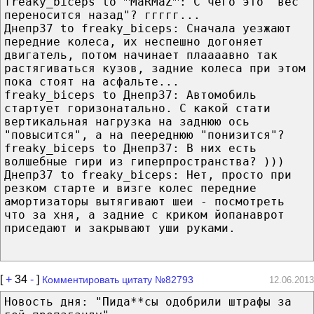
freaky_biceps to ™MaRMaZ™: C чего это "вес
переносится назад"? ггггг...
Днeпp37 to freaky_biceps: Cначала уезжают
передние колеса, их неспешно догоняет
двигатель, потом начинает плаааавно так
растягиваться кузов, задние колеса при этом
пока стоят на асфальте...
freaky_biceps to Днeпp37: Автомобиль
стартует горизонатально. С какой стати
вертикальная нагрузка на заднюю ось
"повысится", а на пеереднюю "понизится"?
freaky_biceps to Днeпp37: В них есть
волшебные гири из гиперпространства? )))
Днeпp37 to freaky_biceps: Нет, просто при
резком старте и визге колес передние
амортизаторы вытягивают шеи - посмотреть
что за хня, а задние с криком йопанаврот
приседают и закрывают уши руками.
[
+
34
-
]
Комментировать цитату №82793
12.06.2013
Новость дня: "Пида**сы одобрили штрафы за