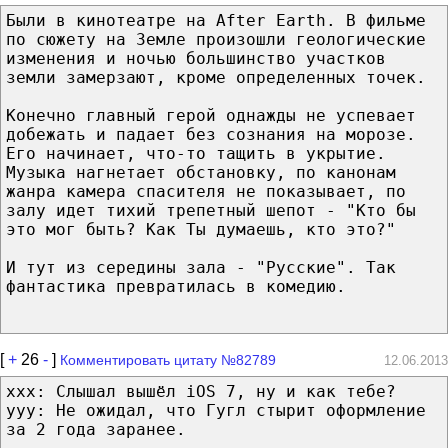
Были в кинотеатре на After Earth. В фильме
по сюжету на Земле произошли геологические
изменения и ночью большинство участков
земли замерзают, кроме определенных точек.
Конечно главный герой однажды не успевает
добежать и падает без сознания на морозе.
Его начинает, что-то тащить в укрытие.
Музыка нагнетает обстановку, по канонам
жанра камера спасителя не показывает, по
залу идет тихий трепетный шепот - "Кто бы
это мог быть? Как Ты думаешь, кто это?"
И тут из середины зала - "Русские". Так
фантастика превратилась в комедию.
[
+
26
-
]
Комментировать цитату №82789
12.06.2013
xxx: Слышал вышёл iOS 7, ну и как тебе?
ууу: Не ожидал, что Гугл стырит оформление
за 2 года заранее.