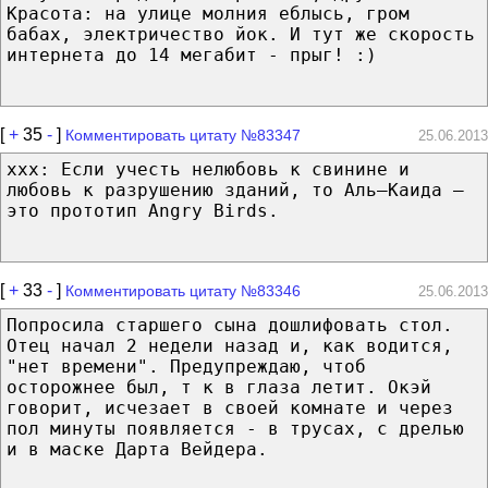
Красота: на улице молния еблысь, гром
бабах, электричество йок. И тут же скорость
интернета до 14 мегабит - прыг! :)
[
+
35
-
]
Комментировать цитату №83347
25.06.2013
xxx: Если учесть нелюбовь к свинине и
любовь к разрушению зданий, то Аль–Каида —
это прототип Angry Birds.
[
+
33
-
]
Комментировать цитату №83346
25.06.2013
Попросила старшего сына дошлифовать стол.
Отец начал 2 недели назад и, как водится,
"нет времени". Предупреждаю, чтоб
осторожнее был, т к в глаза летит. Окэй
говорит, исчезает в своей комнате и через
пол минуты появляется - в трусах, с дрелью
и в маске Дарта Вейдера.