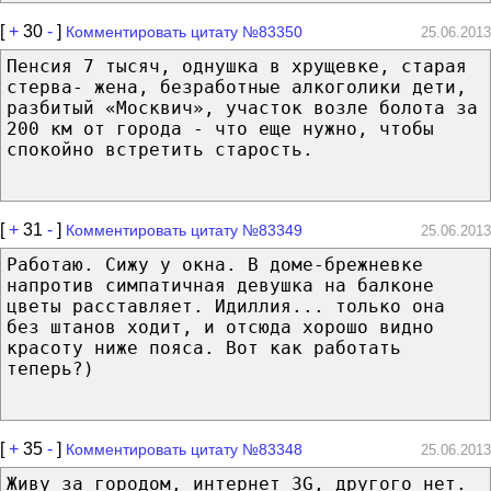
[
+
30
-
]
Комментировать цитату №83350
25.06.2013
Пенсия 7 тысяч, однушка в хрущевке, старая
стерва- жена, безработные алкоголики дети,
разбитый «Москвич», участок возле болота за
200 км от города - что еще нужно, чтобы
спокойно встретить старость.
[
+
31
-
]
Комментировать цитату №83349
25.06.2013
Работаю. Сижу у окна. В доме-брежневке
напротив симпатичная девушка на балконе
цветы расставляет. Идиллия... только она
без штанов ходит, и отсюда хорошо видно
красоту ниже пояса. Вот как работать
теперь?)
[
+
35
-
]
Комментировать цитату №83348
25.06.2013
Живу за городом, интернет 3G, другого нет.