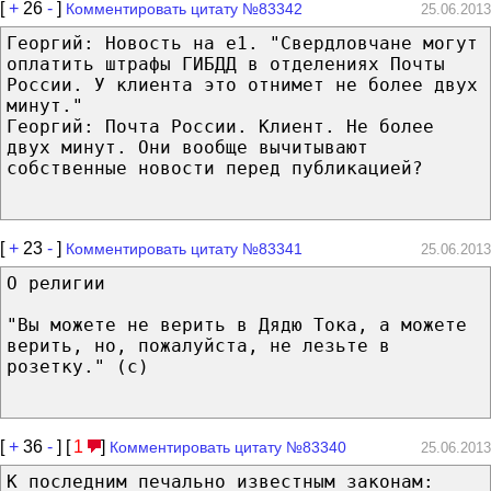
[
+
26
-
]
Комментировать цитату №83342
25.06.2013
Георгий: Новость на е1. "Свердловчане могут
оплатить штрафы ГИБДД в отделениях Почты
России. У клиента это отнимет не более двух
минут."
Георгий: Почта России. Клиент. Не более
двух минут. Они вообще вычитывают
собственные новости перед публикацией?
[
+
23
-
]
Комментировать цитату №83341
25.06.2013
О религии
"Вы можете не верить в Дядю Тока, а можете
верить, но, пожалуйста, не лезьте в
розетку." (с)
[
+
36
-
] [
1
]
Комментировать цитату №83340
25.06.2013
К последним печально известным законам: