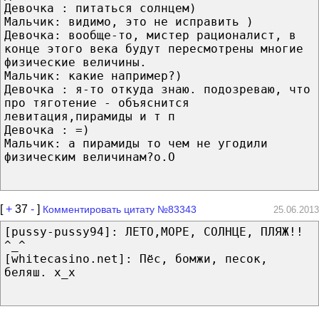
Девочка : питаться солнцем)
Мальчик: видимо, это не исправить )
Девочка: вообще-то, мистер рационалист, в
конце этого века будут пересмотрены многие
физические величины.
Мальчик: какие например?)
Девочка : я-то откуда знаю. подозреваю, что
про тяготение - объяснится
левитация,пирамиды и т п
Девочка : =)
Мальчик: а пирамиды то чем не угодили
физическим величинам?о.О
[
+
37
-
]
Комментировать цитату №83343
25.06.2013
[pussy-pussy94]: ЛЕТО,МОРЕ, СОЛНЦЕ, ПЛЯЖ!!
^_^
[whitecasino.net]: Пёс, бомжи, песок,
беляш. x_x