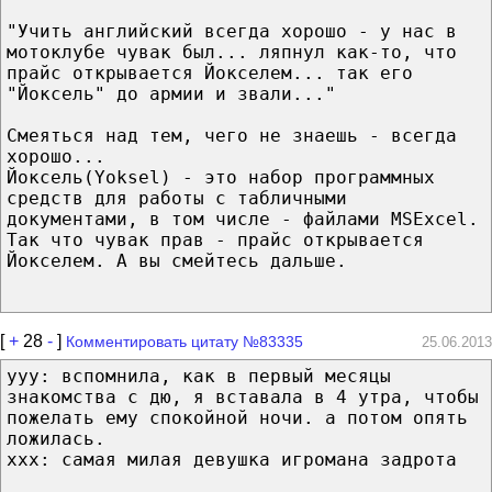
"Учить английский всегда хорошо - у нас в
мотоклубе чувак был... ляпнул как-то, что
прайс открывается Йокселем... так его
"Йоксель" до армии и звали..."
Смеяться над тем, чего не знаешь - всегда
хорошо...
Йоксель(Yoksel) - это набор программных
средств для работы с табличными
документами, в том числе - файлами MSExcel.
Так что чувак прав - прайс открывается
Йокселем. А вы смейтесь дальше.
[
+
28
-
]
Комментировать цитату №83335
25.06.2013
yyy: вспомнила, как в первый месяцы
знакомства с дю, я вставала в 4 утра, чтобы
пожелать ему спокойной ночи. а потом опять
ложилась.
xxx: самая милая девушка игромана задрота