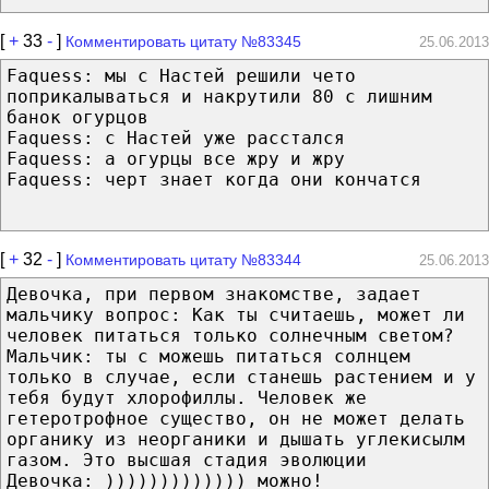
[
+
33
-
]
Комментировать цитату №83345
25.06.2013
Faquess: мы с Настей решили чето
поприкалываться и накрутили 80 с лишним
банок огурцов
Faquess: с Настей уже расстался
Faquess: а огурцы все жру и жру
Faquess: черт знает когда они кончатся
[
+
32
-
]
Комментировать цитату №83344
25.06.2013
Девочка, при первом знакомстве, задает
мальчику вопрос: Как ты считаешь, может ли
человек питаться только солнечным светом?
Мальчик: ты с можешь питаться солнцем
только в случае, если станешь растением и у
тебя будут хлорофиллы. Человек же
гетеротрофное существо, он не может делать
органику из неорганики и дышать углекисылм
газом. Это высшая стадия эволюции
Девочка: ))))))))))))) можно!