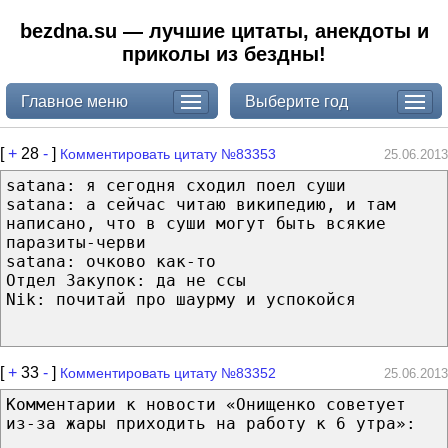
bezdna.su — лучшие цитаты, анекдоты и
приколы из бездны!
Главное меню
Выберите год
[
+
28
-
]
Комментировать цитату №83353
25.06.2013
satana: я сегодня сходил поел суши
satana: а сейчас читаю википедию, и там
написано, что в суши могут быть всякие
паразиты-черви
satana: очково как-то
Отдел Закупок: да не ссы
Nik: почитай про шаурму и успокойся
[
+
33
-
]
Комментировать цитату №83352
25.06.2013
Комментарии к новости «Онищенко советует
из-за жары приходить на работу к 6 утра»: