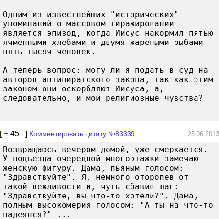
Одним из известнейших "исторических"
упоминаний о массовом тиражировании
является эпизод, когда Иисус накормил пятью
ячменными хлебами и двумя жареными рыбами
пять тысяч человек.
А теперь вопрос: могу ли я подать в суд на
авторов антипиратского закона, так как этим
законом они оскорбляют Иисуса, а,
следовательно, и мои религиозные чувства?
[
+
45
-
]
Комментировать цитату №83339
25.06.2013
Возвращаюсь вечером домой, уже смеркается.
У подъезда очередной многоэтажки замечаю
женскую фигуру. Дама, пьяным голосом:
"Здравствуйте". Я, немного оторопев от
такой вежливости и, чуть сбавив шаг:
"Здравствуйте, вы что-то хотели?". Дама,
полным высокомерия голосом: "А ты на что-то
надеялся?" ...