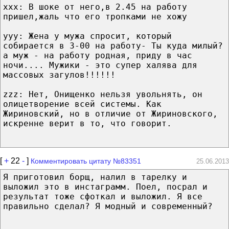
xxx: В шоке от него,в 2.45 на работу
пришел,жаль что его тропками не хожу
yyy: Жена у мужа спросит, который
собирается в 3-00 на работу- Ты куда милый?
а муж - на работу родная, приду в час
ночи.... Мужики - это супер халява для
массовых загулов!!!!!!
zzz: Нет, Онищенко нельзя увольнять, он
олицетворение всей системы. Как
Жириновский, но в отличие от Жириновского,
искренне верит в то, что говорит.
[
+
22
-
]
Комментировать цитату №83351
25.06.2013
Я приготовил борщ, налил в тарелку и
выложил это в инстаграмм. Поел, посрал и
результат тоже сфоткал и выложил. Я все
правильно сделал? Я модный и современный?