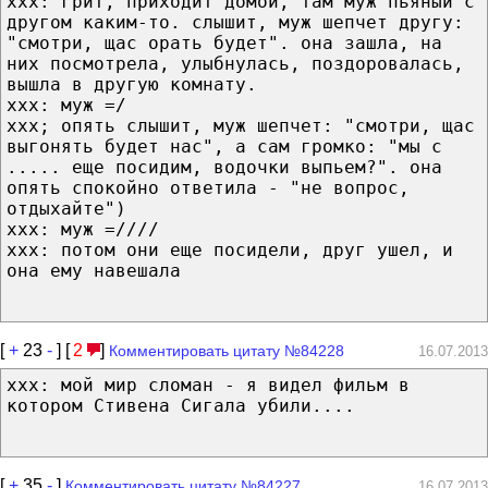
xxx: грит, приходит домой, там муж пьяный с
другом каким-то. слышит, муж шепчет другу:
"смотри, щас орать будет". она зашла, на
них посмотрела, улыбнулась, поздоровалась,
вышла в другую комнату.
xxx: муж =/
xxx; опять слышит, муж шепчет: "смотри, щас
выгонять будет нас", а сам громко: "мы с
..... еще посидим, водочки выпьем?". она
опять спокойно ответила - "не вопрос,
отдыхайте")
xxx: муж =////
xxx: потом они еще посидели, друг ушел, и
она ему навешала
[
+
23
-
] [
2
]
Комментировать цитату №84228
16.07.2013
xxx: мой мир сломан - я видел фильм в
котором Стивена Сигала убили....
[
+
35
-
]
Комментировать цитату №84227
16.07.2013