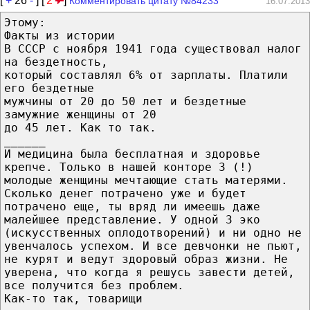
[
+
26
-
] [
2
]
Комментировать цитату №84233
16.07.2013
Этому:
Факты из истории
В СССР с ноября 1941 года существовал налог
на бездетность,
который составлял 6% от зарплаты. Платили
его бездетные
мужчины от 20 до 50 лет и бездетные
замужние женщины от 20
до 45 лет. Как то так.
______
И медицина была бесплатная и здоровье
крепче. Только в нашей конторе 3 (!)
молодые женщины мечтающие стать матерями.
Сколько денег потрачено уже и будет
потрачено еще, ты вряд ли имеешь даже
малейшее представление. У одной 3 эко
(искусственных оплодотворений) и ни одно не
увенчалось успехом. И все девчонки не пьют,
не курят и ведут здоровый образ жизни. Не
уверена, что когда я решусь завести детей,
все получится без проблем.
Как-то так, товарищи