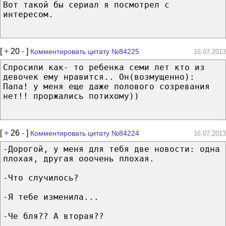
Вот такой бы сериал я посмотрел с
интересом.
[
+
20
-
]
Комментировать цитату №84225
16.07.2013
Спросили как- то ребенка семи лет кто из
девочек ему нравится.. Он(возмущенно):
Папа! у меня еще даже полового созревания
нет!! проржались потихому))
[
+
26
-
]
Комментировать цитату №84224
16.07.2013
-Дорогой, у меня для тебя две новости: одна
плохая, другая ооочень плохая.
-Что случилось?
-Я тебе изменила...
-Че бля?? А вторая??