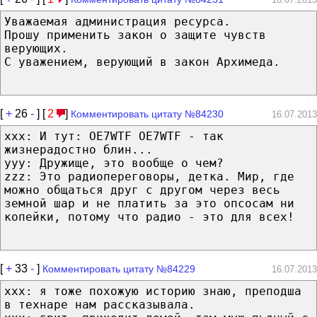
Уважаемая администрация ресурса.
Прошу применить закон о защите чувств
верующих.
С уважением, верующий в закон Архимеда.
[
+
26
-
] [
2
]
Комментировать цитату №84230
16.07.2013
xxx: И тут: OE7WTF OE7WTF - так
жизнерадостно блин...
yyy: Дружище, это вообще о чем?
zzz: Это радиопереговоры, детка. Мир, где
можно общаться друг с другом через весь
земной шар и не платить за это опсосам ни
копейки, потому что радио - это для всех!
[
+
33
-
]
Комментировать цитату №84229
16.07.2013
xxx: я тоже похожую историю знаю, преподша
в технаре нам рассказывала.