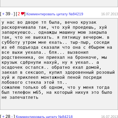
[
+
39
-
] [
2
]
Комментировать цитату №84219
16.07.2013
у нас во дворе тп была, вечно крузак
раскорячивала так, что хуй проедешь, хуй
запаркуешсо.. однажды машину мою закрыла
так, что не выехать. я пятницу вечером. в
субботу утром мне ехать.. тыр-пыр, соседи
из её подъезда сказали что она с ёбырем на
все выхи уехала.. бля... вызвонил
родственника, он приехал на бронкоче, мы
крузык сдёрнули нахуй, ну я уехал.. а
осадочек остался.. обратно ехал домой,
заехал в сексшоп, купил здоровенный розовый
хуй и приклеел монтажной пеной посреди
лобового стекла этой тп..
сожалею только об одном, что у меня тогда
был телефон м65, на который нихуя это было
не запечатлеть
[
+
28
-
]
Комментировать цитату №84218
16.07.2013