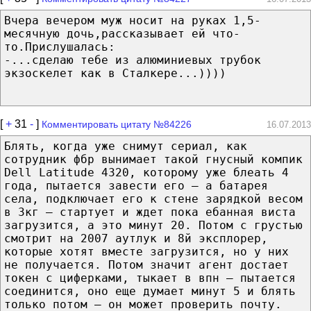
Вчера вечером муж носит на руках 1,5-
месячную дочь,рассказывает ей что-
то.Прислушалась:
-...сделаю тебе из алюминиевых трубок
экзоскелет как в Сталкере...))))
[
+
31
-
]
Комментировать цитату №84226
16.07.2013
Блять, когда уже снимут сериал, как
сотрудник фбр вынимает такой гнусный компик
Dell Latitude 4320, которому уже блеать 4
года, пытается завести его — а батарея
села, подключает его к стене зарядкой весом
в 3кг — стартует и ждет пока ебанная виста
загрузится, а это минут 20. Потом с грустью
смотрит на 2007 аутлук и 8й эксплорер,
которые хотят вместе загрузится, но у них
не получается. Потом значит агент достает
токен с циферками, тыкает в впн — пытается
соединится, оно еще думает минут 5 и блять
только потом — он может проверить почту.