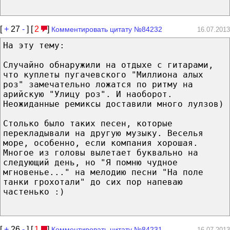
[
+
27
-
] [
2
]
Комментировать цитату №84232
16.07.2013
На эту тему:
Случайно обнаружили на отдыхе с гитарами,
что куплеты пугачевского "Миллиона алых
роз" замечательно ложатся по ритму на
арийскую "Улицу роз". И наоборот.
Неожиданные ремиксы доставили много лулзов)
Столько было таких песен, которые
перекладывали на другую музыку. Веселья
море, особенно, если компания хорошая.
Многое из головы вылетает буквально на
следующий день, но "Я помню чудное
мгновенье..." на мелодию песни "На поле
танки грохотали" до сих пор напеваю
частенько :)
[
+
26
-
] [
1
]
Комментировать цитату №84231
16.07.2013