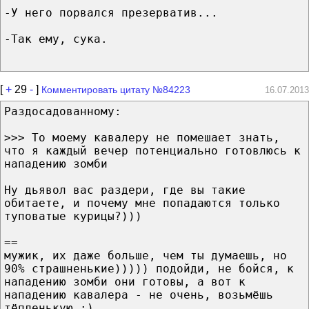
-У него порвался презерватив...
-Так ему, сука.
[
+
29
-
]
Комментировать цитату №84223
16.07.2013
Раздосадованному:
>>> То моему кавалеру не помешает знать,
что я каждый вечер потенциально готовлюсь к
нападению зомби
Ну дьявол вас раздери, где вы такие
обитаете, и почему мне попадаются только
туповатые курицы?)))
==
мужик, их даже больше, чем ты думаешь, но
90% страшненькие))))) подойди, не бойся, к
нападению зомби они готовы, а вот к
нападению кавалера - не очень, возьмёшь
тёпленькую ;)