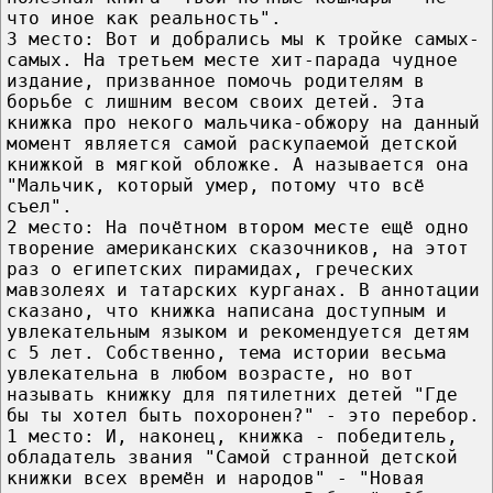
что иное как реальность".
3 место: Вот и добрались мы к тройке самых-
самых. На третьем месте хит-парада чудное
издание, призванное помочь родителям в
борьбе с лишним весом своих детей. Эта
книжка про некого мальчика-обжору на данный
момент является самой раскупаемой детской
книжкой в мягкой обложке. А называется она
"Мальчик, который умер, потому что всё
съел".
2 место: На почётном втором месте ещё одно
творение американских сказочников, на этот
раз о египетских пирамидах, греческих
мавзолеях и татарских курганах. В аннотации
сказано, что книжка написана доступным и
увлекательным языком и рекомендуется детям
с 5 лет. Собственно, тема истории весьма
увлекательна в любом возрасте, но вот
называть книжку для пятилетних детей "Где
бы ты хотел быть похоронен?" - это перебор.
1 место: И, наконец, книжка - победитель,
обладатель звания "Самой странной детской
книжки всех времён и народов" - "Новая