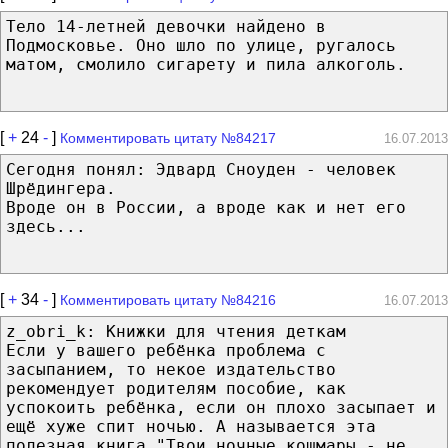
Тело 14-летней девочки найдено в
Подмосковье. Оно шло по улице, ругалось
матом, смолило сигарету и пила алкоголь.
[
+
24
-
]
Комментировать цитату №84217
16.07.2013
Сегодня понял: Эдвард Сноуден - человек
Шрёдингера.
Вроде он в России, а вроде как и нет его
здесь...
[
+
34
-
]
Комментировать цитату №84216
16.07.2013
z_obri_k: Книжки для чтения деткам
Если у вашего ребёнка проблема с
засыпанием, то некое издательство
рекомендует родителям пособие, как
успокоить ребёнка, если он плохо засыпает и
ещё хуже спит ночью. А называется эта
полезная книга "Твои ночные кошмары - не