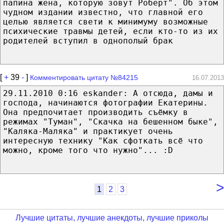
папина жена, которую зовут Роберт". Об этом
чудном издании известно, что главной его
целью является свети к минимуму возможные
психические травмы детей, если кто-то из их
родителей вступил в однополый брак
[
+
39
-
]
Комментировать цитату №84215
16.07.2013
29.11.2010 0:16 eskander: А отсюда, дамы и
господа, начинаются фотографии Екатерины.
Она предпочитает производить съёмку в
режимах "Туман", "Скачка на бешенном быке",
"Каляка-Маляка" и практикует очень
интересную технику "Как сфоткать всё что
можно, кроме того что нужно"... :D
>
1
2
3
Лучшие цитаты, лучшие анекдоты, лучшие приколы