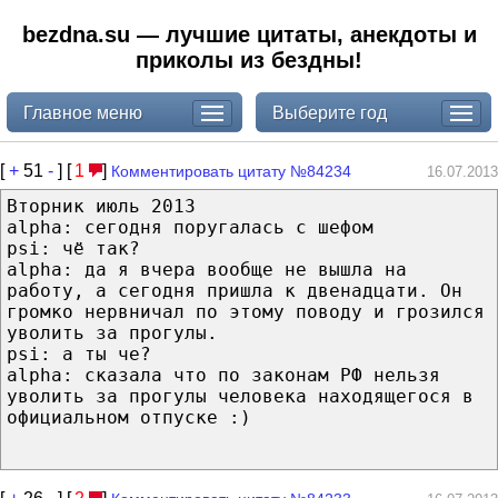
bezdna.su — лучшие цитаты, анекдоты и
приколы из бездны!
Главное меню
Выберите год
[
+
51
-
] [
1
]
Комментировать цитату №84234
16.07.2013
Вторник июль 2013
alpha: сегодня поругалась с шефом
psi: чё так?
alpha: да я вчера вообще не вышла на
работу, а сегодня пришла к двенадцати. Он
громко нервничал по этому поводу и грозился
уволить за прогулы.
psi: а ты че?
alpha: сказала что по законам РФ нельзя
уволить за прогулы человека находящегося в
официальном отпуске :)