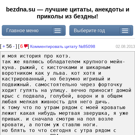
bezdna.su — лучшие цитаты, анекдоты и
приколы из бездны!
Главное меню
Выберите год
[
+
56
-
] [
6
]
Комментировать цитату №85098
02.08.2013
и моя история про котэ.
так же являюсь обладателем крупного мейн-
куна. рыжий, с кисточками и шикарным
воротником как у льва. кот хотя и
кастрированный, но безумно игривый и
подвижный. самостоятельно через форточку
ходит гулять на улицу. вечно приносит домой
крыс с подвала, голубей, ворон и в общем
любая мелкая живность для него дичь.
к тому что по утрам рядом с моей кроватью
лежит какая нибудь мертвая зверушка, я уже
привык. и сначала смотрю на пол возле
кровати, а потом уж ставлю ноги.
но блять то что сегодня с утра рядом с