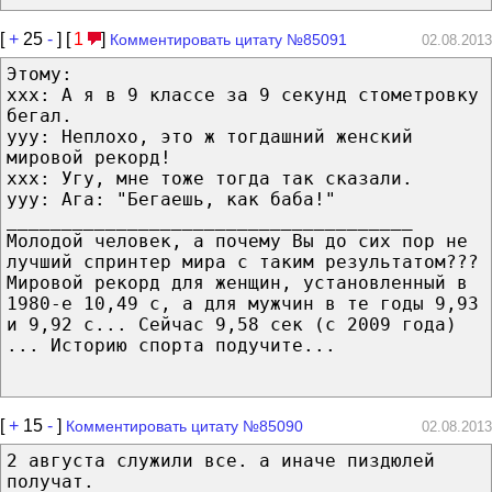
[
+
25
-
] [
1
]
Комментировать цитату №85091
02.08.2013
Этому:
ххх: А я в 9 классе за 9 секунд стометровку
бегал.
ууу: Неплохо, это ж тогдашний женский
мировой рекорд!
ххх: Угу, мне тоже тогда так сказали.
ууу: Ага: "Бегаешь, как баба!"
_____________________________________
Молодой человек, а почему Вы до сих пор не
лучший спринтер мира с таким результатом???
Мировой рекорд для женщин, установленный в
1980-е 10,49 с, а для мужчин в те годы 9,93
и 9,92 с... Сейчас 9,58 сек (с 2009 года)
... Историю спорта подучите...
[
+
15
-
]
Комментировать цитату №85090
02.08.2013
2 августа служили все. а иначе пиздюлей
получат.