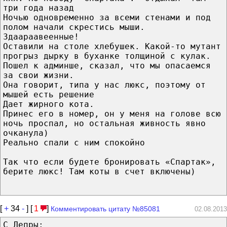
три года назад
Ночью одновременно за всеми стенами и под
полом начали скрестись мыши.
Здаараавеенные!
Оставили на столе хлебушек. Какой-то мутант
прогрыз дырку в буханке толщиной с кулак.
Пошел к админше, сказал, что мы опасаемся
за свои жизни.
Она говорит, типа у нас люкс, поэтому от
мышей есть решение
Дает жирного кота.
Принес его в номер, он у меня на голове всю
ночь проспал, но остальная живность явно
очканула)
Реально спали с ним спокойно
Так что если будете бронировать «Спартак»,
берите люкс! Там коты в счет включены)
[
+
34
-
] [
1
]
Комментировать цитату №85081
02.08.2013
С Лепры: