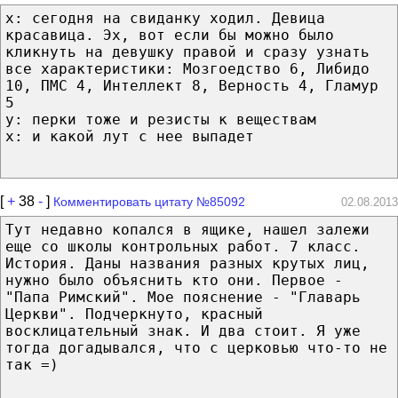
x: сегодня на свиданку ходил. Девица
красавица. Эх, вот если бы можно было
кликнуть на девушку правой и сразу узнать
все характеристики: Мозгоедство 6, Либидо
10, ПМС 4, Интеллект 8, Верность 4, Гламур
5
y: перки тоже и резисты к веществам
x: и какой лут с нее выпадет
[
+
38
-
]
Комментировать цитату №85092
02.08.2013
Тут недавно копался в ящике, нашел залежи
еще со школы контрольных работ. 7 класс.
История. Даны названия разных крутых лиц,
нужно было объяснить кто они. Первое -
"Папа Римский". Мое пояснение - "Главарь
Церкви". Подчеркнуто, красный
восклицательный знак. И два стоит. Я уже
тогда догадывался, что с церковью что-то не
так =)