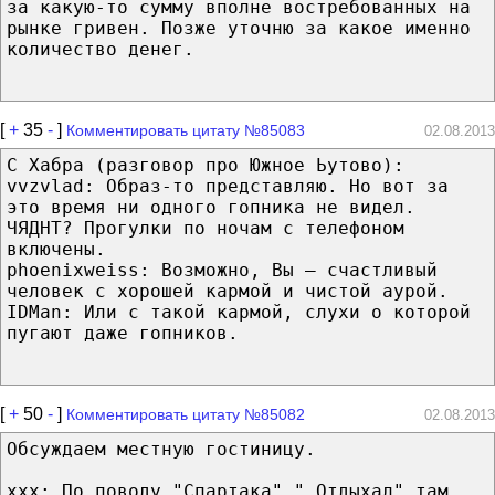
за какую-то сумму вполне востребованных на
рынке гривен. Позже уточню за какое именно
количество денег.
[
+
35
-
]
Комментировать цитату №85083
02.08.2013
С Хабра (разговор про Южное Ьутово):
vvzvlad: Образ-то представляю. Но вот за
это время ни одного гопника не видел.
ЧЯДНТ? Прогулки по ночам с телефоном
включены.
phoenixweiss: Возможно, Вы — счастливый
человек с хорошей кармой и чистой аурой.
IDMan: Или с такой кармой, слухи о которой
пугают даже гопников.
[
+
50
-
]
Комментировать цитату №85082
02.08.2013
Обсуждаем местную гостиницу.
ххх: По поводу "Спартака"." Отдыхал" там