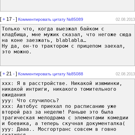
[
+
17
-
]
Комментировать цитату №85089
02.08.2013
Только что, когда выезжал байком с
кладбища, мне мужик сказал, что негоже сюда
на коне заезжать, blablabla…
Ну да, он-то трактором с прицепом заехал,
это можно.
[
+
21
-
]
Комментировать цитату №85088
02.08.2013
xxx: Я в расстройстве. Никакой изюминки,
никакой интриги, никакого томительного
ожидания
yyy: Что случилось?
xxx: Автобус приехал по расписанию уже
второй раз за неделю! Раньше это была
трагическая мелодрама с элементами комедии
и боевика, а теперь скучная документалка(
yyy: Дааа.. Мосгортранс совсем в говно
скатился