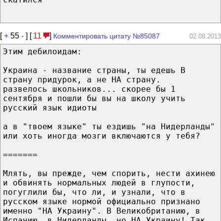
[
+
55
-
] [
11
]
Комментировать цитату №85087
02.08.2013
Этим дебилоидам:
Украина - название страны, ты едешь В
страну придурок, а не НА страну.
развелось школьников... скорее бы 1
сентября и пошли бы вы на школу учить
русский язык идиоты
а в "твоем языке" ты ездишь "на Нидерланды"
или хоть иногда мозги включаются у тебя?
=======
Млять, вы прежде, чем спорить, нести ахинею
и обвинять нормальных людей в глупости,
погуглили бы, что ли, и узнали, что в
русском языке нормой официально признано
именно "НА Украину". В Великобританию, в
Испанию, в Нидерланды, но НА Украину! Так