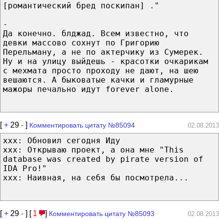
[романтический бред поскипан] ."
-
Да конечно. блджад. Всем известно, что
девки массово сохнут по Григорию
Перельману, а не по актерчику из Сумерек.
Ну и на улицу выйдешь - красотки очкарикам
с мехмата просто проходу не дают, на шею
вешаются. А быковатые качки и гламурные
мажоры печально идут forever alone.
[
+
29
-
]
Комментировать цитату №85094
02.08.2013
xxx: Обновил сегодня Иду
xxx: Открываю проект, а она мне "This
database was created by pirate version of
IDA Pro!"
xxx: Наивная, на себя бы посмотрела...
[
+
29
-
] [
1
]
Комментировать цитату №85093
02.08.2013