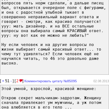
вопросов пять норм сделали, а дальше писец
был, открывается очередное поле с фигурами,
и она с радостной улыбкой тыкает в
совершенно неправильный вариант ответа и
говорит - смотри, как красиво получается!
ууу: мать дизайнер. и на ВСЕ остальные
вопросы она выбирала самый КРАСИВЫЙ ответ.
ууу: ну вот как ее можно не любить?"
Ну если человек и на другие вопросы по
жизни выбирает самый красивый ответ... то
чему тут удивляться? Если человек ещё не
научился читать, то 46 это довольно даже
высоко.
[
+
51
-
] [
2
]
Комментировать цитату №85095
02.08.2013
Этой умной, взрослой, красивой женщине:
Открою секрет мальчикам-задротам. Женщину
сначала привлекает ум мужчины, а уж потом
она влюбляется в его тело ...