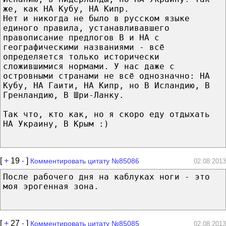
же, как НА Кубу, НА Кипр.
Нет и никогда не было в русском языке
единого правила, устанавливавшего
правописание предлогов В и НА с
географическими названиями - всё
определяется только исторически
сложившимися нормами. У нас даже с
островными странами не всё однозначно: НА
Кубу, НА Гаити, НА Кипр, но В Исландию, В
Гренландию, В Шри-Ланку.
Так что, кто как, но я скоро еду отдыхать
НА Украину, В Крым :)
[
+
19
-
]
Комментировать цитату №85086
02.08.2013
После рабочего дня на каблуках ноги - это
моя эрогенная зона.
[
+
27
-
]
Комментировать цитату №85085
02.08.2013