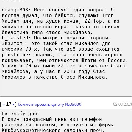
orange303: Меня волнует один вопрос. Я
всегда думал, что байкеры слушают Iron
Maiden или, на худой конце, ZZ Top, а из
моциков постоянно играет какая–то свиная
блевотина типа стаса михайлова.
b_twisted: Посмотри с другой стороны.
Зизитоп — это такой стас михайлов для
америки 70–х. Так что всё вроде сходится.
pinstripe: знаешь, эта фраза очень хорошо
показывает, чем отличаются Штаты от России.
У них в 70–ых были ZZ Top в качестве Стаса
Михайлова, а у нас в 2013 году Стас
Михайлов в качестве Стаса Михайлова.
[
+
17
-
]
Комментировать цитату №85080
02.08.2013
На злобу дня:
В один прекрасный день ваш телефон
разродится звонком, и девушка из фирмы
Кирби\косметического салона\и проч.