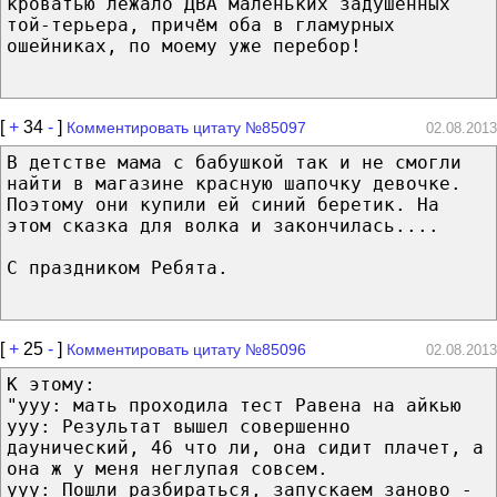
кроватью лежало ДВА маленьких задушенных
той-терьера, причём оба в гламурных
ошейниках, по моему уже перебор!
[
+
34
-
]
Комментировать цитату №85097
02.08.2013
В детстве мама с бабушкой так и не смогли
найти в магазине красную шапочку девочке.
Поэтому они купили ей синий беретик. На
этом сказка для волка и закончилась....
С праздником Ребята.
[
+
25
-
]
Комментировать цитату №85096
02.08.2013
К этому:
"ууу: мать проходила тест Равена на айкью
ууу: Результат вышел совершенно
даунический, 46 что ли, она сидит плачет, а
она ж у меня неглупая совсем.
yyy: Пошли разбираться, запускаем заново -