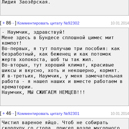
Лидия Заозёрская.
[
+
86
-
]
Комментировать цитату №92302
10.01.2014
- Наумчик, здравствуй!
Мене здесь в Бундесе сплошной цимес мит
компот!
Во-первых, я тут получаю три пособия: как
безработный, как беженец и как потомок
жертв холокоста, шоб ты так жил.
Во-вторых, тут хороший климат, красивые
шиксы и вкусно, хоть и некошерно, кормят.
И в-третьих, Наумчик, у меня замечательная
работа - я нашел наших и вместе работаем в
крематории.
Наумчик, МЫ СЖИГАЕМ НЕМЦЕВ!!!
[
+
46
-
]
Комментировать цитату №92301
10.01.2014
Чистил вареное яйцо. Чтоб не собирать
скорлупу со стола, присел возле мусорного