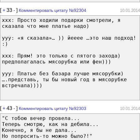
[
+
33
-
]
Комментировать цитату №92304
10.01.2014
ххх: Просто ходили подарки смотрели, я
сказала что мне платье надо)
ууу: «я сказала»… )) йееее …это наш подход!
:)
ххх: Прям! это только с пятого захода)
предполагалась мясорубка или фен)))
ууу: Платье без базара лучше мясорубки)
….представь, ты бы новый год в мясорубке
встречала))))
[
+
43
-
]
Комментировать цитату №92303
10.01.2014
"С тобою вечер провела...
Теперь смотрю, как на дебила...
Конечно, я бы не дала...
Но попросить-то можно было?!"