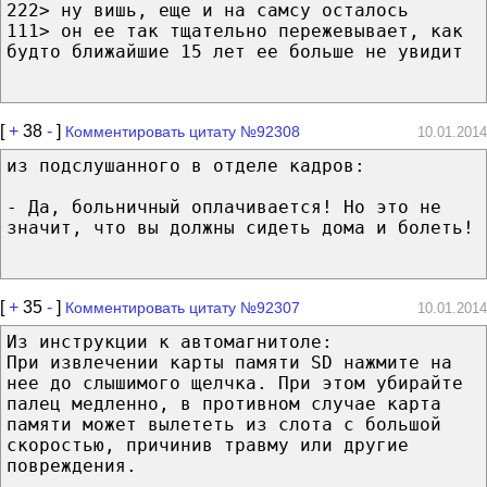
222> ну вишь, еще и на самсу осталось
111> он ее так тщательно пережевывает, как
будто ближайшие 15 лет ее больше не увидит
[
+
38
-
]
Комментировать цитату №92308
10.01.2014
из подслушанного в отделе кадров:
- Да, больничный оплачивается! Но это не
значит, что вы должны сидеть дома и болеть!
[
+
35
-
]
Комментировать цитату №92307
10.01.2014
Из инструкции к автомагнитоле:
При извлечении карты памяти SD нажмите на
нее до слышимого щелчка. При этом убирайте
палец медленно, в противном случае карта
памяти может вылететь из слота с большой
скоростью, причинив травму или другие
повреждения.