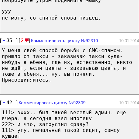
попробуйте утром поднимать мышку
УУУ
не могу, со спиной снова пиздец.
[
+
35
-
] [
2
]
Комментировать цитату №92310
10.01.2014
У меня свой способ борьбы с СМС-спамом:
пришло от такси - заказываю такси куда-
нибудь в ебеня, где их, естественно, никто
не ждёт, если цветы - заказываю цветы, и
тоже в ебеня... ну, вы поняли.
Присоединяйтесь.
[
+
42
-
]
Комментировать цитату №92309
10.01.2014
111> эххх.. был такой веселый админ. еще
вчера. а сегодня взял ипотеку
222> и что, загрустил сразу?
111> угу. печальный такой сидит, самсу
кушает