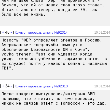
ней не даже слово "хер" не произносить -
боимся, что ей от наших слов плохо станет.
И так стало не теперь, когда ей 70, так
было всю ее жизнь.
[
+
48
-
]
Комментировать цитату №92314
10.01.2014
Новость "ФБР отправляет агентов в Россию.
Американские спецслужбы помогут в
обеспечении безопасности ОИ в Сочи".
vovka trener: "вот они удивятся когда
увидят сколько узбеков и таджиков состоят в
их службе) почти у каждого кепка с надписью
FBI".
[
+
34
-
]
Комментировать цитату №92313
10.01.2014
После каждого выступления/интервью ВВП
понимаю, что ответить по теме вопроса,
никак не связав ответ с вопросом - это дар.