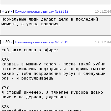
[
+
29
-
]
Комментировать цитату №92312
10.01.2014
Нормальные люди делают дела в последний
момент, а умные вовремя.
[
+
30
-
]
Комментировать цитату №92311
10.01.2014
спб_авто снова в эфире:
ХХХ
кладешь в машину топор - после такой хуйни
оттормаживаешь подходишь и говоришь смотри
какие у тебя повреждения будут в следующий
раз - и расхуяриваешь
УУУ
я старый инженер, я тяжелее курсора давно
ничего не держал, дяденька.
ХХХ