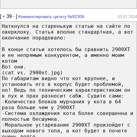
[
+
39
-
]
Комментировать цитату №92306
10.01.2014
Наткнулся на старенькую статью на сайте по
оверклоку. Статья вполне стандартная, а вот
окончание порадовало:
В конце статьи хотелось бы сравнить 2900XT
и ее непрямым конкурентом, а именно моим
котом
Вот они.
(cat vs. 2900xt.jpg)
По габаритам видно что кот крупнее, и
установить его в корпус будет проблемой,
но! Ведь по техническим характеристикам он
в пух и прах разносит сабж. Судите сами:
-Количество блоков мурчания у кота в 64
раза больше чем у 2900XT
-Система охлаждения кота более совершенна и
полностью бесшумна.
-Моральное устаревание 2900XT произойдет с
выходом нового топа, а кот будет в почете
очень долго