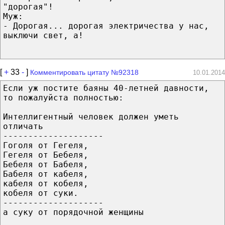
"дорогая"!
Муж:
- Дорогая... дорогая электричества у нас,
выключи свет, а!
[
+
33
-
]
Комментировать цитату №92318
10.01.2014
Если уж постите баяны 40-летней давности,
то пожалуйста полностью:
Интеллигентный человек должен уметь
отличать
--------------------
Гоголя от Гегеля,
Гегеля от Бебеля,
Бебеля от Бабеля,
Бабеля от кабеля,
кабеля от кобеля,
кобеля от суки.
--------------------
а суку от порядочной женщины