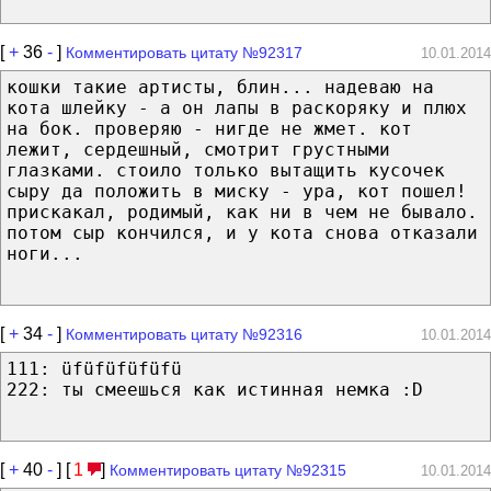
[
+
36
-
]
Комментировать цитату №92317
10.01.2014
кошки такие артисты, блин... надеваю на
кота шлейку - а он лапы в раскоряку и плюх
на бок. проверяю - нигде не жмет. кот
лежит, сердешный, смотрит грустными
глазками. стоило только вытащить кусочек
сыру да положить в миску - ура, кот пошел!
прискакал, родимый, как ни в чем не бывало.
потом сыр кончился, и у кота снова отказали
ноги...
[
+
34
-
]
Комментировать цитату №92316
10.01.2014
111: üfüfüfüfüfü
222: ты смеешься как истинная немка :D
[
+
40
-
] [
1
]
Комментировать цитату №92315
10.01.2014