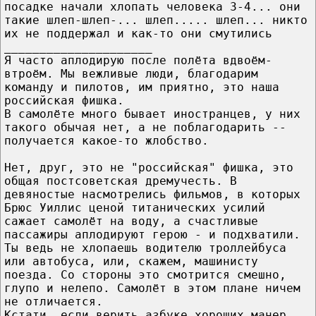
посадке начали хлопать человека 3-4... они
такие шлеп-шлеп-... шлеп..... шлеп... никто
их не поддержал и как-то они смутились
_____________________
Я часто аплодирую после полёта вдвоём-
втроём. Мы вежливые люди, благодарим
команду и пилотов, им приятно, это наша
российская фишка.
В самолёте много бывает иностранцев, у них
такого обычая нет, а не поблагодарить --
получается какое-то жлобство.
Нет, друг, это не "российская" фишка, это
общая постсоветская дремучесть. В
девяностые насмотрелись фильмов, в которых
Брюс Уиллис ценой титанических усилий
сажает самолёт на воду, а счастливые
пассажиры аплодируют герою - и подхватили.
Ты ведь не хлопаешь водителю троллейбуса
или автобуса, или, скажем, машинисту
поезда. Со стороны это смотрится смешно,
глупо и нелепо. Самолёт в этом плане ничем
не отличается.
Кстати, если верить азбуке хороших манер,