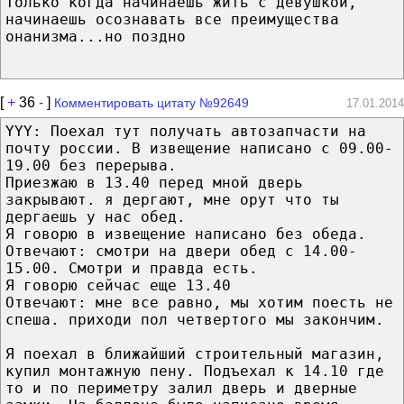
Только когда начинаешь жить с девушкой,
начинаешь осознавать все преимущества
онанизма...но поздно
[
+
36
-
]
Комментировать цитату №92649
17.01.2014
YYY: Поехал тут получать автозапчасти на
почту россии. В извещение написано с 09.00-
19.00 без перерыва.
Приезжаю в 13.40 перед мной дверь
закрывают. я дергают, мне орут что ты
дергаешь у нас обед.
Я говорю в извещение написано без обеда.
Отвечают: смотри на двери обед с 14.00-
15.00. Смотри и правда есть.
Я говорю сейчас еще 13.40
Отвечают: мне все равно, мы хотим поесть не
спеша. приходи пол четвертого мы закончим.
Я поехал в ближайший строительный магазин,
купил монтажную пену. Подъехал к 14.10 где
то и по периметру залил дверь и дверные