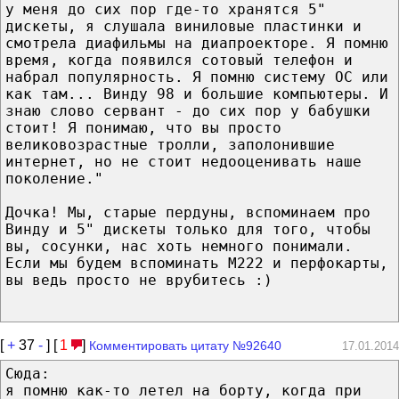
у меня до сих пор где-то хранятся 5"
дискеты, я слушала виниловые пластинки и
смотрела диафильмы на диапроекторе. Я помню
время, когда появился сотовый телефон и
набрал популярность. Я помню систему ОС или
как там... Винду 98 и большие компьютеры. И
знаю слово сервант - до сих пор у бабушки
стоит! Я понимаю, что вы просто
великовозрастные тролли, заполонившие
интернет, но не стоит недооценивать наше
поколение."
Дочка! Мы, старые пердуны, вспоминаем про
Винду и 5" дискеты только для того, чтобы
вы, сосунки, нас хоть немного понимали.
Если мы будем вспоминать М222 и перфокарты,
вы ведь просто не врубитесь :)
[
+
37
-
] [
1
]
Комментировать цитату №92640
17.01.2014
Сюда:
я помню как-то летел на борту, когда при