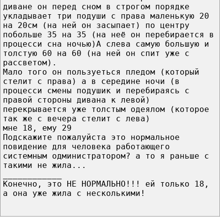
диване он перед сном в строгом порядке
укладывает три подуши с права маленькую 20
на 20см (на ней он засыпает) по центру
побольше 35 на 35 (на неё он перебирается в
процесси сна ночью)А слева самую большую и
толстую 60 на 60 (на ней он спит уже с
рассветом).
Мало того он пользуеться пледом (который
стелит с права) а в середине ночи (в
процесси смены подушик и перебираясь с
правой стороны дивана к левой)
перекрывается уже толстым одеялом (которое
так же с вечера стелит с лева)
мне 18, ему 29
Подскажите пожалуйста это нормальное
повидение для человека работающего
системным одминистратором? а то я раньше с
такими не жила...
____________
Конечно, это НЕ НОРМАЛЬНО!!! ей только 18,
а она уже жила с несколькими!