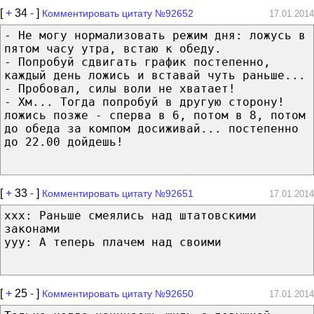
[
+
34
-
]
Комментировать цитату №92652
17.01.2014
- Не могу нормализовать режим дня: ложусь в
пятом часу утра, встаю к обеду.
- Попробуй сдвигать график постепенно,
каждый день ложись и вставай чуть раньше...
- Пробовал, силы воли не хватает!
- Хм... Тогда попробуй в другую сторону!
ложись позже - сперва в 6, потом в 8, потом
до обеда за компом досиживай... постепенно
до 22.00 дойдешь!
[
+
33
-
]
Комментировать цитату №92651
17.01.2014
xxx: Раньше смеялись над штатовскими
законами
yyy: А теперь плачем над своими
[
+
25
-
]
Комментировать цитату №92650
17.01.2014