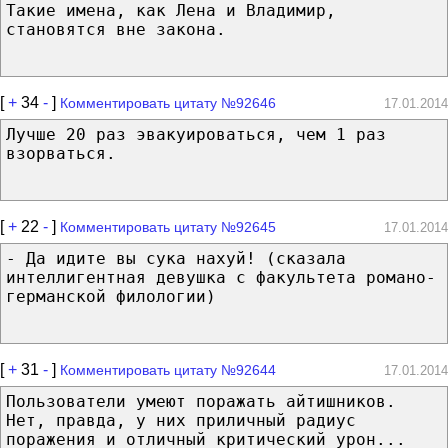
Такие имена, как Лена и Владимир,
становятся вне закона.
[
+
34
-
]
Комментировать цитату №92646
17.01.2014
Лучше 20 раз эвакуироваться, чем 1 раз
взорваться.
[
+
22
-
]
Комментировать цитату №92645
17.01.2014
- Да идите вы сука нахуй! (сказала
интеллигентная девушка с факультета романо-
германской филологии)
[
+
31
-
]
Комментировать цитату №92644
17.01.2014
Пользователи умеют поражать айтишников.
Нет, правда, у них приличный радиус
поражения и отличный критический урон...