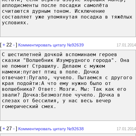
аплодисменты после посадки самолёта
считаются дурным тоном. Исключение
составляет уже упомянутая посадка в тяжёлых
условиях.
[
+
22
-
]
Комментировать цитату №92639
17.01.2014
С шестилетней дочкой вспоминаем героев
сказки "Волшебник Изумрудного города". Она
не помнит Страшилу. Делаем с мужем
намеки:пугает птиц в поле. Дочка
отвечает:Пугало, чучело. Пытаемся с другого
края подойти:А что ему нужно было от
волшебника? Ответ: Мозги. Мы: Так как его
звали? Дочка:Безмозглое чучело. Дочка в
слезах от бессилия, у нас весь вечер
гомерический смех.
[
+
27
-
]
Комментировать цитату №92638
17.01.2014