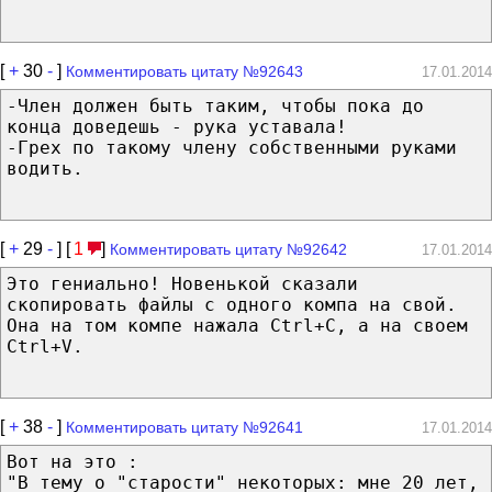
[
+
30
-
]
Комментировать цитату №92643
17.01.2014
-Член должен быть таким, чтобы пока до
конца доведешь - рука уставала!
-Грех по такому члену собственными руками
водить.
[
+
29
-
] [
1
]
Комментировать цитату №92642
17.01.2014
Это гениально! Новенькой сказали
скопировать файлы с одного компа на свой.
Она на том компе нажала Ctrl+C, а на своем
Ctrl+V.
[
+
38
-
]
Комментировать цитату №92641
17.01.2014
Вот на это :
"В тему о "старости" некоторых: мне 20 лет,