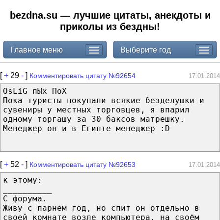
bezdna.su — лучшие цитаты, анекдоты и
приколы из бездны!
Главное меню
Выберите год
[
+
29
-
]
Комментировать цитату №92654
17.01.2014
OsLiG пЫх ПоХ
Пока туристы покупали всякие безделушки и
сувениры у местных торговцев, я впарил
одному торгашу за 30 баксов матрешку.
Менеджер он и в Египте менеджер :D
[
+
52
-
]
Комментировать цитату №92653
17.01.2014
к этому:
__________
С форума.
Живу с парнем год, но спит он отдельно в
своей комнате возле компьютера. на своём