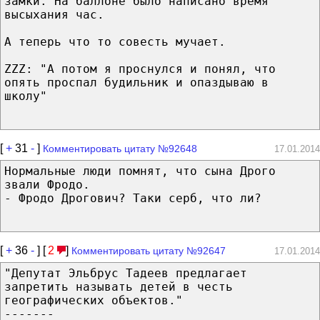
замки. На баллоне было написано время
высыхания час.
А теперь что то совесть мучает.
ZZZ: "А потом я проснулся и понял, что
опять проспал будильник и опаздываю в
школу"
[
+
31
-
]
Комментировать цитату №92648
17.01.2014
Нормальные люди помнят, что сына Дрого
звали Фродо.
- Фродо Дрогович? Таки серб, что ли?
[
+
36
-
] [
2
]
Комментировать цитату №92647
17.01.2014
"Депутат Эльбрус Тадеев предлагает
запретить называть детей в честь
географических объектов."
-------