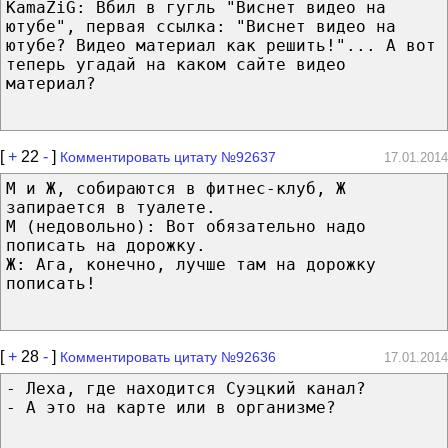
KamaZiG: Вбил в гугль "Виснет видео на
ютубе", первая ссылка: "Виснет видео на
ютубе? Видео материал как решить!"... А вот
теперь угадай на каком сайте видео
материал?
[
+
22
-
]
Комментировать цитату №92637
17.01.2014
М и Ж, собираются в фитнес-клуб, Ж
запирается в туалете.
М (недовольно): Вот обязательно надо
пописать на дорожку.
Ж: Ага, конечно, лучше там на дорожку
пописать!
[
+
28
-
]
Комментировать цитату №92636
17.01.2014
- Леха, где находится Суэцкий канал?
- А это на карте или в организме?