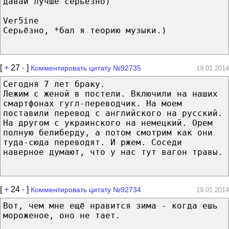
давай лучше серьезно)
Ver5ine
Серьёзно, *бал я теорию музыки.)
[
+
27
-
]
Комментировать цитату №92735
19.01.2014
Сегодня 7 лет браку.
Лежим с женой в постели. Включили на наших
смартфонах гугл-переводчик. На моем
поставили перевод с английского на русский.
На другом с украинского на немецкий. Орем
полную белиберду, а потом смотрим как они
туда-сюда переводят. И ржем. Соседи
наверное думают, что у нас тут вагон травы.
[
+
24
-
]
Комментировать цитату №92734
19.01.2014
Вот, чем мне ещё нравится зима - когда ешь
мороженое, оно не тает.