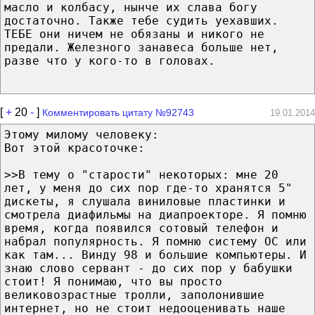
масло и колбасу, нынче их слава богу
достаточно. Также тебе судить уехавших.
ТЕБЕ они ничем не обязаны и никого не
предали. Железного занавеса больше нет,
разве что у кого-то в головах.
[
+
20
-
]
Комментировать цитату №92743
19.01.2014
Этому милому человеку:
Вот этой красоточке:
>>В тему о "старости" некоторых: мне 20
лет, у меня до сих пор где-то хранятся 5"
дискеты, я слушала виниловые пластинки и
смотрела диафильмы на диапроекторе. Я помню
время, когда появился сотовый телефон и
набрал популярность. Я помню систему ОС или
как там... Винду 98 и большие компьютеры. И
знаю слово сервант - до сих пор у бабушки
стоит! Я понимаю, что вы просто
великовозрастные тролли, заполонившие
интернет, но не стоит недооценивать наше