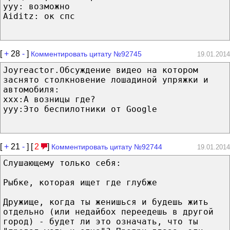
ууу: возможно
Aiditz: ок спс
[
+
28
-
]
Комментировать цитату №92745
19.01.2014
Joyreactor.Обсуждение видео на котором
заснято столкновение лошадиной упряжки и
автомобиля:
ххх:А возницы где?
ууу:Это беспилотники от Google
[
+
21
-
] [
2
]
Комментировать цитату №92744
19.01.2014
Слушающему только себя:
Рыбке, которая ищет где глубже
Дружище, когда ты женишься и будешь жить
отдельно (или недайбох переедешь в другой
город) - будет ли это означать, что ты