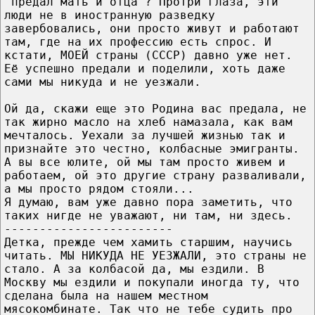
"предал мать и отца"? Протри глаза, эти
люди не в иностранную разведку
завербовались, они просто живут и работают
там, где на их профессию есть спрос. И
кстати, МОЕЙ страны (СССР) давно уже нет.
Её успешно предали и поделили, хоть даже
сами мы никуда и не уезжали.
Ой да, скажи еще это Родина вас предала, не
так жирно масло на хлеб намазала, как вам
мечталось. Уехали за лучшей жизнью так и
признайте это честно, колбасные эмигранты.
А вы все юлите, ой мы там просто живем и
работаем, ой это другие страну разваливали,
а мы просто рядом стояли...
Я думаю, вам уже давно пора заметить, что
таких нигде не уважают, ни там, ни здесь.
------------------------
Детка, прежде чем хамить старшим, научись
читать. МЫ НИКУДА НЕ УЕЗЖАЛИ, это страны не
стало. А за колбасой да, мы ездили. В
Москву мы ездили и покупали иногда ту, что
сделана была на нашем местном
мясокомбинате. Так что не тебе судить про