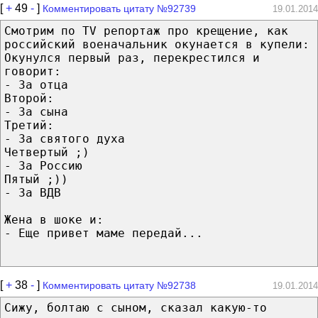
[
+
49
-
]
Комментировать цитату №92739
19.01.2014
Смотрим по TV репортаж про крещение, как
российский военачальник окунается в купели:
Окунулся первый раз, перекрестился и
говорит:
- За отца
Второй:
- За сына
Третий:
- За святого духа
Четвертый ;)
- За Россию
Пятый ;))
- За ВДВ
Жена в шоке и:
- Еще привет маме передай...
[
+
38
-
]
Комментировать цитату №92738
19.01.2014
Сижу, болтаю с сыном, сказал какую-то