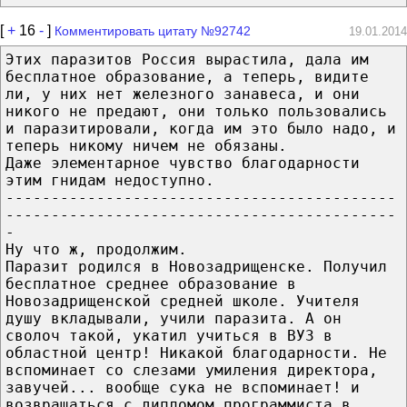
[
+
16
-
]
Комментировать цитату №92742
19.01.2014
Этих паразитов Россия вырастила, дала им
бесплатное образование, а теперь, видите
ли, у них нет железного занавеса, и они
никого не предают, они только пользовались
и паразитировали, когда им это было надо, и
теперь никому ничем не обязаны.
Даже элементарное чувство благодарности
этим гнидам недоступно.
-------------------------------------------
-------------------------------------------
-
Ну что ж, продолжим.
Паразит родился в Новозадрищенске. Получил
бесплатное среднее образование в
Новозадрищенской средней школе. Учителя
душу вкладывали, учили паразита. А он
сволоч такой, укатил учиться в ВУЗ в
областной центр! Никакой благодарности. Не
вспоминает со слезами умиления директора,
завучей... вообще сука не вспоминает! и
возвращаться с дипломом программиста в