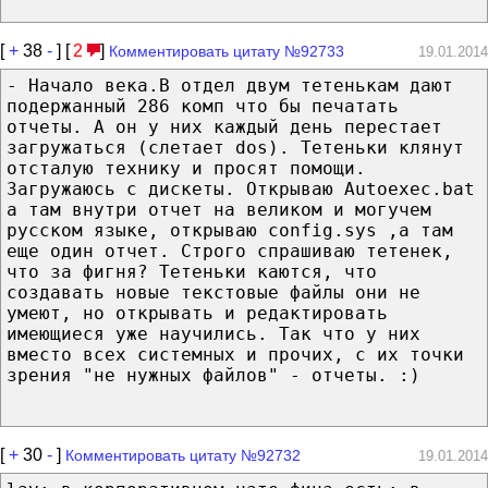
[
+
38
-
] [
2
]
Комментировать цитату №92733
19.01.2014
- Начало века.В отдел двум тетенькам дают
подержанный 286 комп что бы печатать
отчеты. А он у них каждый день перестает
загружаться (слетает dos). Тетеньки клянут
отсталую технику и просят помощи.
Загружаюсь с дискеты. Открываю Autoexec.bat
а там внутри отчет на великом и могучем
русском языке, открываю config.sys ,а там
еще один отчет. Строго спрашиваю тетенек,
что за фигня? Тетеньки каются, что
создавать новые текстовые файлы они не
умеют, но открывать и редактировать
имеющиеся уже научились. Так что у них
вместо всех системных и прочих, с их точки
зрения "не нужных файлов" - отчеты. :)
[
+
30
-
]
Комментировать цитату №92732
19.01.2014