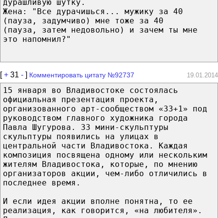
дурашливую шутку.
Жена: "Все дурачишься... мужику за 40
(пауза, задумчиво) мне тоже за 40
(пауза, затем недовольно) и зачем ты мне
это напомнил?"
[
+
31
-
]
Комментировать цитату №92737
19.01.2014
15 января во Владивостоке состоялась
официальная презентация проекта,
организованного арт-сообществом «33+1» под
руководством главного художника города
Павла Шугурова. 33 мини-скульптуры
скульптуры появились на улицах в
центральной части Владивоcтока. Каждая
композиция посвящена одному или нескольким
жителям Владивостока, которые, по мнению
организаторов акции, чем-либо отличились в
последнее время.
И если идея акции вполне понятна, то ее
реализация, как говорится, «на любителя».