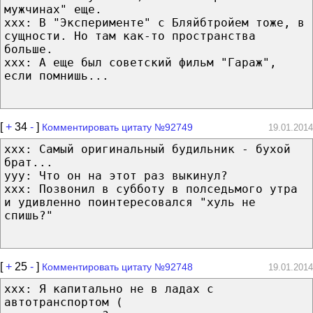
мужчинах" еще.
xxx: В "Эксперименте" с Бляйбтройем тоже, в
сущности. Но там как-то пространства
больше.
xxx: А еще был советский фильм "Гараж",
если помнишь...
[
+
34
-
]
Комментировать цитату №92749
19.01.2014
ххх: Самый оригинальный будильник - бухой
брат...
ууу: Что он на этот раз выкинул?
ххх: Позвонил в субботу в полседьмого утра
и удивленно поинтересовался "хуль не
спишь?"
[
+
25
-
]
Комментировать цитату №92748
19.01.2014
xxx: Я капитально не в ладах с
автотранспортом (