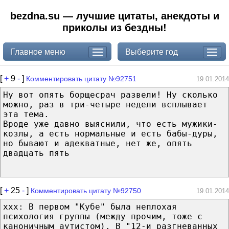
bezdna.su — лучшие цитаты, анекдоты и
приколы из бездны!
Главное меню
Выберите год
[
+
9
-
]
Комментировать цитату №92751
19.01.2014
Ну вот опять борщесрач развели! Ну сколько
можно, раз в три-четыре недели всплывает
эта тема.
Вроде уже давно выяснили, что есть мужики-
козлы, а есть нормальные и есть бабы-дуры,
но бывают и адекватные, нет же, опять
двадцать пять
[
+
25
-
]
Комментировать цитату №92750
19.01.2014
xxx: В первом "Кубе" была неплохая
психология группы (между прочим, тоже с
каноничным аутистом). В "12-и разгневанных