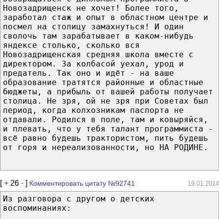
Новозадрищенск не хочет! Более того,
заработал стаж и опыт в областном центре и
посмел на столицу замахнуться! И один
сволочь там зарабатывает в каком-нибудь
яндексе столько, сколько вся
Новозадрищенская средняя школа вместе с
директором. За колбасой уехал, урод и
предатель. Так оно и идёт - на ваше
образование тратятся районные и областные
бюджеты, а прибыль от вашей работы получает
столица. Не зря, ой не зря при Советах был
период, когда колхозникам паспорта не
отдавали. Родился в поле, там и ковыряйся,
и плевать, что у тебя талант программиста -
всё равно будешь трактористом, пить будешь
от горя и нереализованности, но НА РОДИНЕ.
[
+
26
-
]
Комментировать цитату №92741
19.01.2014
Из разговора с другом о детских
воспоминаниях: