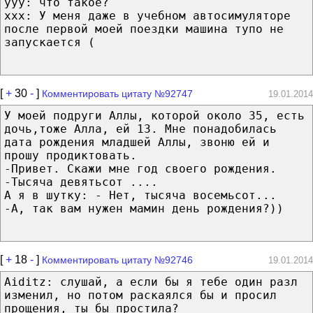
yyy: что такое?
xxx: У меня даже в учебном автосимуляторе
после первой моей поездки машина тупо не
запускается (
[
+
30
-
]
Комментировать цитату №92747
19.01.2014
У моей подруги Аллы, которой около 35, есть
дочь,тоже Алла, ей 13. Мне понадобилась
дата рождения младшей Аллы, звоню ей и
прошу продиктовать.
-Привет. Скажи мне год своего рождения.
-Тысяча девятьсот ....
А я в шутку: - Нет, тысяча восемьсот...
-А, так вам нужен мамин день рождения?))
[
+
18
-
]
Комментировать цитату №92746
19.01.2014
Aiditz: слушай, а если бы я тебе один разл
изменил, но потом раскаялся бы и просил
прощения, ты бы простила?