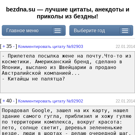
bezdna.su — лучшие цитаты, анекдоты и
приколы из бездны!
Главное меню
Выберите год
[
+
35
-
]
Комментировать цитату №92903
22.01.2014
- Прилетела посылка жене на почту.Что-то из
косметики. Американский бренд, сделано в
Японии, выслано из Швейцарии а продано
Австралийской компанией...
- Китайцы не палятца?
[
+
40
-
]
Комментировать цитату №92902
22.01.2014
Порадовал Google, зашел на их карту, нашел
здание самого гугла, приблизил и хожу гуляю
по территории комплекса, вокруг красота:
лето, солнце светит, деревья зелененькие
везде, люди в шортах - делаю очередной шаг,