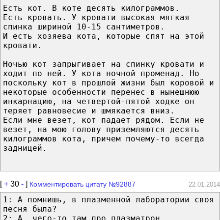
Есть кот. В коте десять килограммов.
Есть кровать. У кровати высокая мягкая
спинка шириной 10-15 сантиметров.
И есть хозяева кота, которые спят на этой
кровати.
Ночью кот запрыгивает на спинку кровати и
ходит по ней. У кота ночной променад. Но
поскольку кот в прошлой жизни был коровой и
некоторые особенности перенес в нынешнюю
инкарнацию, на четвертой-пятой ходке он
теряет равновесие и шмякается вниз.
Если мне везет, кот падает рядом. Если не
везет, на мою голову приземляются десять
килограммов кота, причем почему-то всегда
задницей.
[
+
30
-
]
Комментировать цитату №92887
22.01.2014
1: А помнишь, в плазменной лаборатории своя
песня была?
2: А, чего-то там про плазматрон...