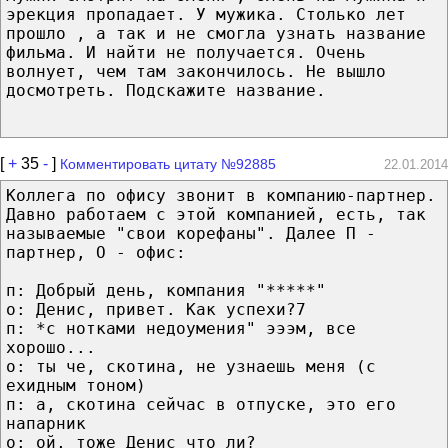
эрекция пропадает. У мужика. Столько лет
прошло , а так и не смогла узнать название
фильма. И найти не получается. Очень
волнует, чем там закончилось. Не вышло
досмотреть. Подскажите название.
[
+
35
-
]
Комментировать цитату №92885
22.01.2014
Коллега по офису звонит в компанию-партнер.
Давно работаем с этой компанией, есть, так
называемые "свои корефаны". Далее П -
партнер, О - офис:
п: Добрый день, компания "*****"
о: Денис, привет. Как успехи?7
п: *с нотками недоумения" эээм, все
хорошо...
о: ты че, скотина, не узнаешь меня (с
ехидным тоном)
п: а, скотина сейчас в отпуске, это его
напарник
о: ой, тоже Денис что ли?