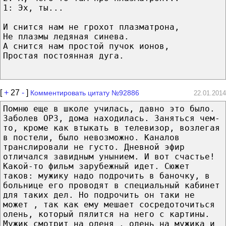
1: Эх, ты...
И снится нам не грохот плазматрона,
Не плазмы ледяная синева.
А снится нам простой пучок ионов,
Простая постоянная дуга.
[
+
27
-
]
Комментировать цитату №92886
22.01.2014
Помню еще в школе училась, давно это было.
Заболев ОРЗ, дома находилась. Заняться чем-
то, кроме как втыкать в телевизор, возлегая
в постели, было невозможно. Каналов
транслировали не густо. Дневной эфир
отличался завидным унынием. И вот счастье!
Какой-то фильм зарубежный идет. Сюжет
таков: мужику надо подрочить в баночку, в
больнице его проводят в специальный кабинет
для таких дел. Но подрочить он таки не
может , так как ему мешает сосредоточиться
олень, который пялится на него с картины.
Мужик смотрит на оленя , олень на мужика и