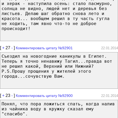
и херак - наступила осень: стало пасмурно,
солнца не видно, людей нет и деревья без
листьев. Делаю шаг обратно снова лето и
красота... вообщем решил в ту часть гугла
не ходить, там явно что-то не доброе
происходит!
[
+
27
-
]
Комментировать цитату №92901
22.01.2014
Съездил на новогодние каникулы в Египет.
Теперь я точно ненавижу Тагил...правда вот
не решил какой, Верхний или Нижний?
P.S.Прошу прощения у жителей этого
города...сочувствую Вам.
[
+
23
-
]
Комментировать цитату №92900
22.01.2014
Понял, что пора ложиться спать, когда налив
из чайника воду в кружку сказал ему
"спасибо".