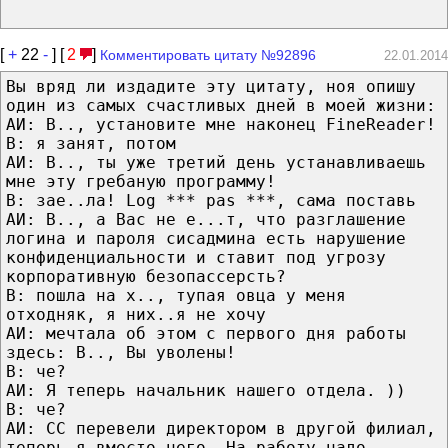
[
+
22
-
] [
2
]
Комментировать цитату №92896
22.01.2014
Вы вряд ли издадите эту цитату, ноя опишу
один из самых счастливых дней в моей жизни:
АИ: В.., установите мне наконец FineReader!
В: я занят, потом
АИ: В.., ты уже третий день устанавливаешь
мне эту гребаную программу!
В: зае..ла! Log *** pas ***, сама поставь
АИ: В.., а Вас не е...т, что разглашение
логина и пароля сисадмина есть нарушение
конфиденциальности и ставит под угрозу
корпоративную безопассерсть?
В: пошла на х.., тупая овца у меня
отходняк, я них..я не хочу
АИ: мечтала об этом с первого дня работы
здесь: В.., Вы уволены!
В: че?
АИ: Я теперь начальник нашего отдела. ))
В: че?
АИ: СС перевели директором в другой филиал,
теперь я вместо него. На работу надо