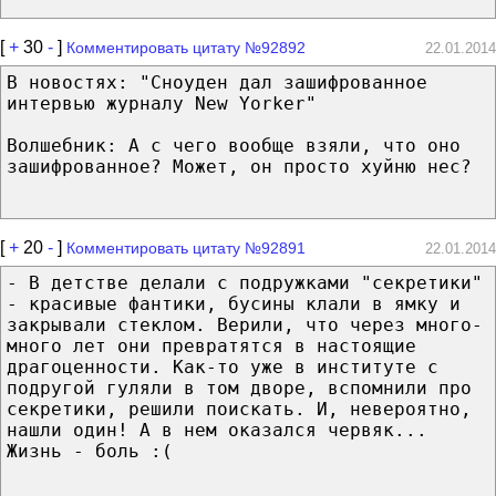
[
+
30
-
]
Комментировать цитату №92892
22.01.2014
В новостях: "Сноуден дал зашифрованное
интервью журналу New Yorker"
Волшебник: А с чего вообще взяли, что оно
зашифрованное? Может, он просто хуйню нес?
[
+
20
-
]
Комментировать цитату №92891
22.01.2014
- В детстве делали с подружками "секретики"
- красивые фантики, бусины клали в ямку и
закрывали стеклом. Верили, что через много-
много лет они превратятся в настоящие
драгоценности. Как-то уже в институте с
подругой гуляли в том дворе, вспомнили про
секретики, решили поискать. И, невероятно,
нашли один! А в нем оказался червяк...
Жизнь - боль :(