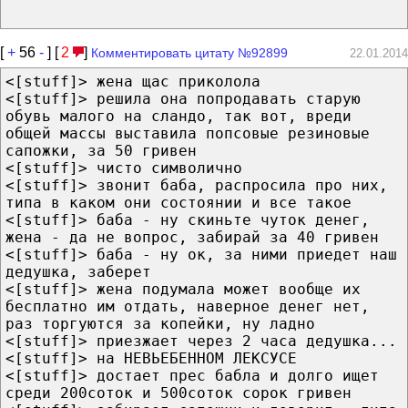
[
+
56
-
] [
2
]
Комментировать цитату №92899
22.01.2014
<[stuff]> жена щас приколола
<[stuff]> решила она попродавать старую
обувь малого на сландо, так вот, вреди
общей массы выставила попсовые резиновые
сапожки, за 50 гривен
<[stuff]> чисто символично
<[stuff]> звонит баба, распросила про них,
типа в каком они состоянии и все такое
<[stuff]> баба - ну скиньте чуток денег,
жена - да не вопрос, забирай за 40 гривен
<[stuff]> баба - ну ок, за ними приедет наш
дедушка, заберет
<[stuff]> жена подумала может вообще их
бесплатно им отдать, наверное денег нет,
раз торгуются за копейки, ну ладно
<[stuff]> приезжает через 2 часа дедушка...
<[stuff]> на НЕВЬЕБЕННОМ ЛЕКСУСЕ
<[stuff]> достает прес бабла и долго ищет
среди 200соток и 500соток сорок гривен