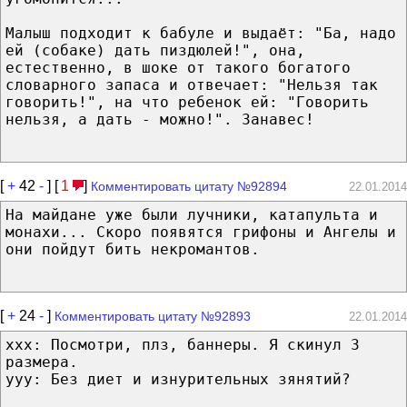
Малыш подходит к бабуле и выдаёт: "Ба, надо
ей (собаке) дать пиздюлей!", она,
естественно, в шоке от такого богатого
словарного запаса и отвечает: "Нельзя так
говорить!", на что ребенок ей: "Говорить
нельзя, а дать - можно!". Занавес!
[
+
42
-
] [
1
]
Комментировать цитату №92894
22.01.2014
На майдане уже были лучники, катапульта и
монахи... Скоро появятся грифоны и Ангелы и
они пойдут бить некромантов.
[
+
24
-
]
Комментировать цитату №92893
22.01.2014
xxx: Посмотри, плз, баннеры. Я скинул 3
размера.
yyy: Без диет и изнурительных зянятий?