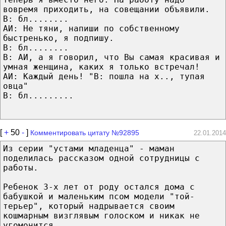
вовремя приходить, на совещании объявили.
В: бл........
АИ: Не тяни, напиши по собственному
быстренько, я подпишу.
В: бл........
В: АИ, а я говорил, что Вы самая красивая и
умная женщина, каких я только встречал!
АИ: Каждый день! "В: пошла на х.., тупая
овца"
В: бл.........
[
+
50
-
]
Комментировать цитату №92895
22.01.2014
Из серии "устами младенца" - маман
поделилась рассказом одной сотрудницы с
работы.
Ребенок 3-х лет от роду остался дома с
бабушкой и маленьким псом модели "той-
терьер", который надрывается своим
кошмарным визглявым голоском и никак не
угомонится...