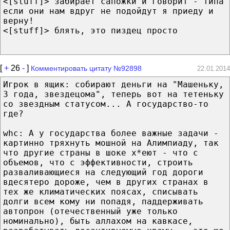
<[stuff]> забирает сапожки и говорит - типа
если они нам вдруг не подойдут я приеду и
верну!
<[stuff]> блять, это пиздец просто
[
+
26
-
]
Комментировать цитату №92898
22.01.2014
Игрок в ящик: собирают деньги на "Машеньку,
3 года, звездецома", теперь вот на тетеньку
со звездным статусом... А государство-то
где?
whc: А у государства более важные задачи -
картинно тряхнуть мошной на Алимпиаду, так
что другие страны в шоке х*еют - что с
объемов, что с эффективности, строить
разваливающиеся на следующий год дороги
вдесятеро дороже, чем в других странах в
тех же климатических поясах, списывать
долги всем кому ни попадя, паддерживать
автопрон (отечественный уже только
номинально), быть аллахом на кавкасе,