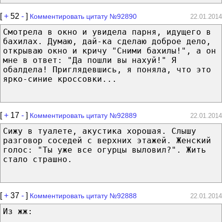
[
+
52
-
]
Комментировать цитату №92890
22.01.2014
Смотрела в окно и увидела парня, идущего в
бахилах. Думаю, дай-ка сделаю доброе дело,
открываю окно и кричу "Сними бахилы!", а он
мне в ответ: "Да пошли вы нахуй!" Я
обалдела! Приглядевшись, я поняла, что это
ярко-синие кроссовки...
[
+
17
-
]
Комментировать цитату №92889
22.01.2014
Сижу в туалете, акустика хорошая. Слышу
разговор соседей с верхних этажей. Женский
голос: "Ты уже все огурцы выловил?". Жить
стало страшно.
[
+
37
-
]
Комментировать цитату №92888
22.01.2014
Из жж: