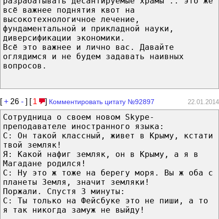
разрабатывать десантируемые храмы .. это же
всё важнее поднятия квот на
высокотехнологичное лечение,
фундаментальной и прикладной науки,
диверсификации экономики.
Всё это важнее и лично вас. Давайте
оглядимся и не будем задавать наивных
вопросов.
[
+
26
-
] [
1
]
Комментировать цитату №92897
22.01.2014
Сотрудница о своем новом Skype-
преподавателе иностранного языка:
С: Он такой классный, живет в Крыму, кстати
твой земляк!
Я: Какой нафиг земляк, он в Крыму, а я в
Магадане родился!
С: Ну это ж тоже на берегу моря. Вы ж оба с
планеты Земля, значит земляки!
Поржали. Спустя 3 минуты:
С: Ты только на Фейсбуке это не пиши, а то
я так никогда замуж не выйду!